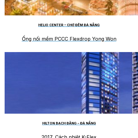
HELIO CENTER – CHỢ ĐÊM ĐÀ NẴNG
Ống nối mềm PCCC Flexdrop Yong Won
HILTON BẠCH ĐẰNG – ĐÀ NẴNG
2017, Cách nhiệt K-Flex