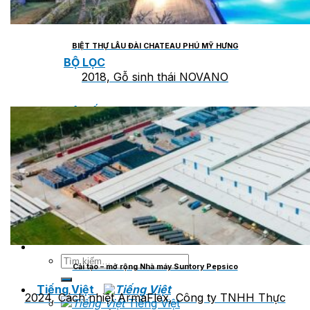
VAN XẢ KHÍ
BIỆT THỰ LÂU ĐÀI CHATEAU PHÚ MỸ HƯNG
BỘ LỌC
2018, Gỗ sinh thái NOVANO
BỘ NỐI
Dự án
Catalogue
Tin tức
Liên hệ
Tìm
Cải tạo – mở rộng Nhà máy Suntory Pepsico
kiếm:
Tiếng Việt
2024, Cách nhiệt ArmaFlex, Công ty TNHH Thực
Tiếng Việt