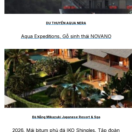
DU THUYỀN AQUA NERA
Aqua Expeditions, Gỗ sinh thái NOVANO
Đà Nẵng Mikazuki Japanese Resort & Spa
2026, Mái bitum phủ đá IKO Shingles, Tập đoàn