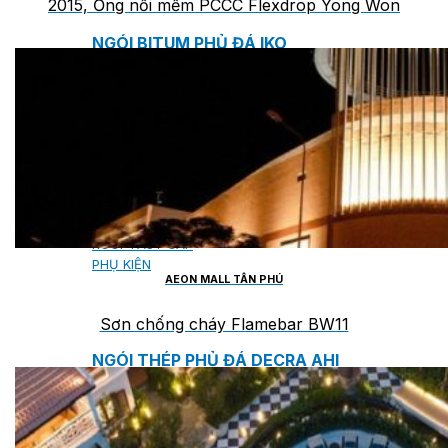
2015, Ống nối mềm PCCC Flexdrop Yong Won
NGÓI BITUM PHỦ ĐÁ IKO
MARATHON (VIÊN GẠCH)
ARMOURSHIELD (TỔ ONG)
SUPERGLASS BIBER (VẢY CÁ)
CAMBRIDGE (XẾP LỚP)
CAMBRIDGE XTREME
DYNASTY
ARMOURSHAKE
CROWNE SLATE
ROYAL ESTATE
ROOF FAST CAP
PHỤ KIỆN
AEON MALL TÂN PHÚ
Sơn chống cháy Flamebar BW11
NGÓI THÉP PHỦ ĐÁ DECRA AHI
CLASSIC
HERITAGE
MILANO