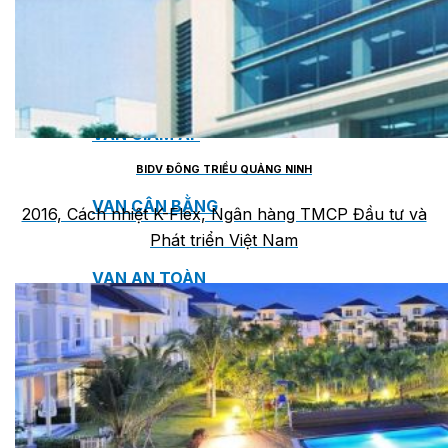
VAN NGĂN DÒNG CHẢY NGƯỢC
VAN GIẢM ÁP
BIDV ĐÔNG TRIỀU QUẢNG NINH
VAN CÂN BẰNG
2016, Cách nhiệt K-Flex, Ngân hàng TMCP Đầu tư và
Phát triển Việt Nam
VAN AN TOÀN
VAN ĐIỀU KHIỂN NƯỚC NÓNG