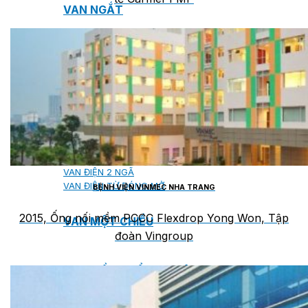
VAN NGẮT
VAN CỔNG
VAN BI
VAN BƯỚM
VAN CẦU
VAN ĐIỀU CHỈNH ÁP SUẤT
VAN ĐIỆN 2 NGÃ
VAN ĐIỆN TỪ ĐÓNG MỞ
BỆNH VIỆN VINMEC NHA TRANG
2015, Ống nối mềm PCCC Flexdrop Yong Won, Tập
VAN MỘT CHIỀU
đoàn Vingroup
VAN ĐIỀU KHIỂN TỰ ĐỘNG