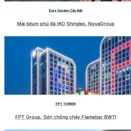
Euro Garden Cầu Đất
Mái bitum phủ đá IKO Shingles, NovaGroup
FPT TOWER
FPT Group, Sơn chống cháy Flamebar BW11