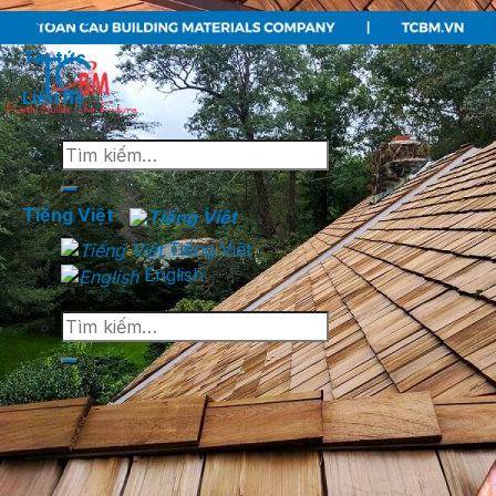
Catalogue
Tin tức
Liên hệ
Tìm
kiếm:
Tiếng Việt
Tiếng Việt
English
Tìm
kiếm: