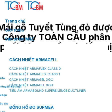
Skip
to
content
Trang chủ
Mái gỗ Tuyết Tùng đỏ đượ
Giới thiệu
Công ty TOÀN CẦU phân
Sản phẩm M&E
phối độc quyền và tiếp thị
sản phẩm tại thị trường
CÁCH NHIỆT ARMACELL
Việt Nam
CÁCH NHIỆT ARMAFLEX CLASS 0
CÁCH NHIỆT ARMAFLEX CLASS 1
ô tả
CÁCH NHIỆT ARMAGEL XGC
CÁCH NHIỆT ARMAGEL XGH
hông tin kỹ thuật
TIÊU ÂM ARMASOUND SUPERSILENCE DUCTLINER
i liệu
àu sắc
ĐỒNG HỒ ĐO SUPMEA