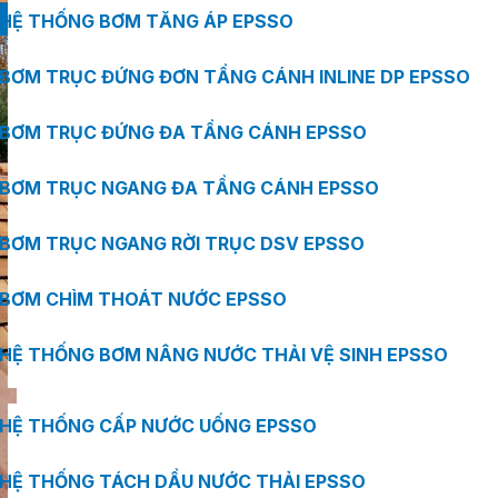
HỆ THỐNG BƠM TĂNG ÁP EPSSO
BƠM TRỤC ĐỨNG ĐƠN TẦNG CÁNH INLINE DP EPSSO
BƠM TRỤC ĐỨNG ĐA TẦNG CÁNH EPSSO
BƠM TRỤC NGANG ĐA TẦNG CÁNH EPSSO
BƠM TRỤC NGANG RỜI TRỤC DSV EPSSO
BƠM CHÌM THOÁT NƯỚC EPSSO
HỆ THỐNG BƠM NÂNG NƯỚC THẢI VỆ SINH EPSSO
HỆ THỐNG CẤP NƯỚC UỐNG EPSSO
HỆ THỐNG TÁCH DẦU NƯỚC THẢI EPSSO