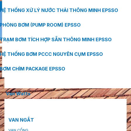
HỆ THỐNG XỬ LÝ NƯỚC THẢI THÔNG MINH EPSSO
PHÒNG BƠM (PUMP ROOM) EPSSO
TRẠM BƠM TÍCH HỢP SẴN THÔNG MINH EPSSO
HỆ THỐNG BƠM PCCC NGUYÊN CỤM EPSSO
BƠM CHÌM PACKAGE EPSSO
Van Watts
VAN NGẮT
VAN CỔNG