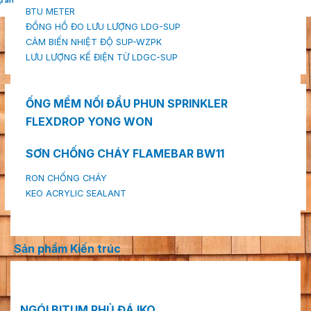
ự án
BTU METER
ĐỒNG HỒ ĐO LƯU LƯỢNG LDG-SUP
CẢM BIẾN NHIỆT ĐỘ SUP-WZPK
LƯU LƯỢNG KẾ ĐIỆN TỪ LDGC-SUP
ỐNG MỀM NỐI ĐẦU PHUN SPRINKLER
FLEXDROP YONG WON
SƠN CHỐNG CHÁY FLAMEBAR BW11
RON CHỐNG CHÁY
KEO ACRYLIC SEALANT
Sản phẩm Kiến trúc
NGÓI BITUM PHỦ ĐÁ IKO