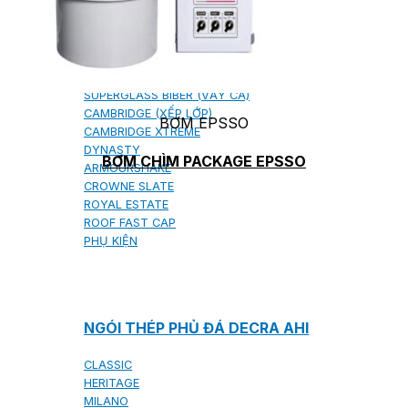
NGÓI BITUM PHỦ ĐÁ IKO
MARATHON (VIÊN GẠCH)
ARMOURSHIELD (TỔ ONG)
SUPERGLASS BIBER (VẢY CÁ)
CAMBRIDGE (XẾP LỚP)
BƠM EPSSO
CAMBRIDGE XTREME
DYNASTY
BƠM CHÌM PACKAGE EPSSO
ARMOURSHAKE
CROWNE SLATE
ROYAL ESTATE
ROOF FAST CAP
PHỤ KIỆN
NGÓI THÉP PHỦ ĐÁ DECRA AHI
CLASSIC
HERITAGE
MILANO