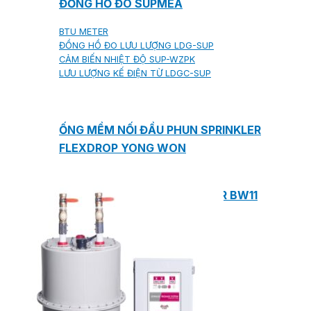
ĐỒNG HỒ ĐO SUPMEA
BTU METER
ĐỒNG HỒ ĐO LƯU LƯỢNG LDG-SUP
CẢM BIẾN NHIỆT ĐỘ SUP-WZPK
LƯU LƯỢNG KẾ ĐIỆN TỪ LDGC-SUP
ỐNG MỀM NỐI ĐẦU PHUN SPRINKLER
FLEXDROP YONG WON
SƠN CHỐNG CHÁY FLAMEBAR BW11
RON CHỐNG CHÁY
KEO ACRYLIC SEALANT
Sản phẩm Kiến trúc