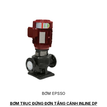
BƠM EPSSO
BƠM TRỤC ĐỨNG ĐƠN TẦNG CÁNH INLINE DP