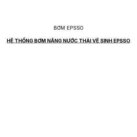
BƠM EPSSO
HỆ THỐNG BƠM NÂNG NƯỚC THẢI VỆ SINH EPSSO