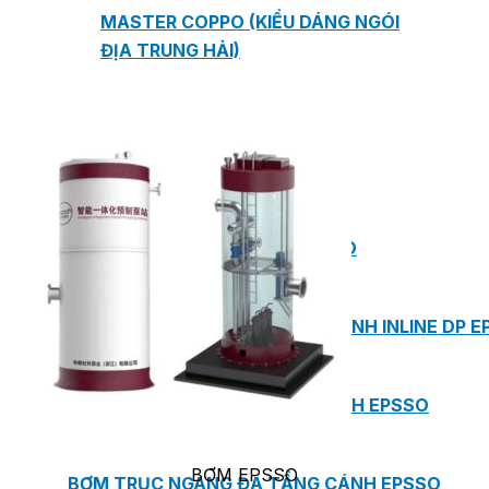
MASTER COPPO (KIỂU DÁNG NGÓI
ĐỊA TRUNG HẢI)
Bơm Epsso
HỆ THỐNG BƠM TĂNG ÁP EPSSO
BƠM TRỤC ĐỨNG ĐƠN TẦNG CÁNH INLINE DP E
BƠM TRỤC ĐỨNG ĐA TẦNG CÁNH EPSSO
BƠM EPSSO
BƠM TRỤC NGANG ĐA TẦNG CÁNH EPSSO