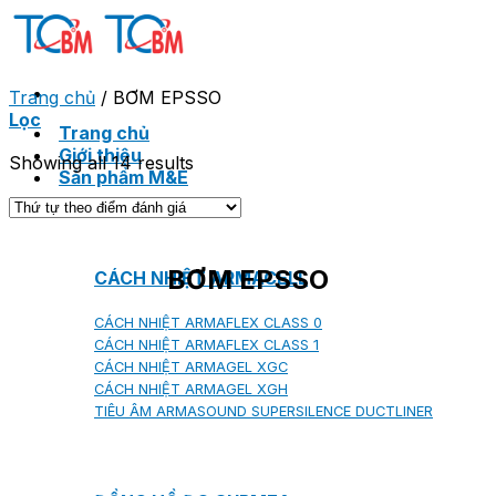
Skip
to
content
Trang chủ
/
BƠM EPSSO
Lọc
Trang chủ
Giới thiệu
Showing all 14 results
Sản phẩm M&E
BƠM EPSSO
CÁCH NHIỆT ARMACELL
CÁCH NHIỆT ARMAFLEX CLASS 0
CÁCH NHIỆT ARMAFLEX CLASS 1
CÁCH NHIỆT ARMAGEL XGC
CÁCH NHIỆT ARMAGEL XGH
TIÊU ÂM ARMASOUND SUPERSILENCE DUCTLINER