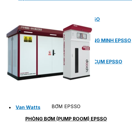
PHÒNG BƠM (PUMP ROOM) EPSSO
TRẠM BƠM TÍCH HỢP SẴN THÔNG MINH EPSSO
HỆ THỐNG BƠM PCCC NGUYÊN CỤM EPSSO
BƠM CHÌM PACKAGE EPSSO
BƠM EPSSO
Van Watts
PHÒNG BƠM (PUMP ROOM) EPSSO