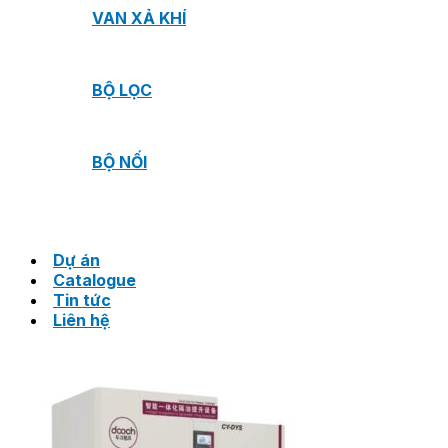
VAN XẢ KHÍ
BỘ LỌC
BỘ NỐI
Dự án
Catalogue
Tin tức
Liên hệ
Tìm
kiếm:
Tiếng Việt
Tiếng Việt