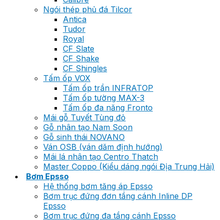
Ngói thép phủ đá Tilcor
Antica
Tudor
Royal
CF Slate
CF Shake
CF Shingles
Tấm ốp VOX
Tấm ốp trần INFRATOP
Tấm ốp tường MAX-3
Tấm ốp đa năng Fronto
Mái gỗ Tuyết Tùng đỏ
Gỗ nhân tạo Nam Soon
Gỗ sinh thái NOVANO
Ván OSB (ván dăm định hướng)
Mái lá nhân tạo Centro Thatch
Master Coppo (Kiểu dáng ngói Địa Trung Hải)
Bơm Epsso
Hệ thống bơm tăng áp Epsso
Bơm trục đứng đơn tầng cánh Inline DP
Epsso
Bơm trục đứng đa tầng cánh Epsso