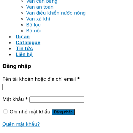
Van cân bằng
Van an toàn
Van điều khiển nước nóng
Van xả khí
Bộ lọc
Bộ nối
Dự án
Catalogue
Tin tức
Liên hệ
Đăng nhập
Tên tài khoản hoặc địa chỉ email
*
Mật khẩu
*
Ghi nhớ mật khẩu
Đăng nhập
Quên mật khẩu?