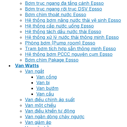
Bơm trục ngang đa tầng cánh Epsso
Bơm trục ngang rời trục DSV Epsso
Bơm chìm thoát nước Epsso
Hệ thống bơm nâng nước thải vệ sinh Epsso
Hệ thống cấp nước uống Epsso
Hệ thống tách dầu nước thải Epsso
Hệ thống xử lý nước thải thông minh Epsso
Phòng bơm (Pump room) Epsso
Trạm bơm tích hợp sẵn thông minh Epsso
Hệ thống bơm PCCC nguyên cụm Epsso
Bơm chìm Pakage Epsso
Van Watts
Van ngắt
Van cổng
Van bi
Van bướm
Van cầu
Van điều chỉnh áp suất
Van một chiều
Van điều khiển tự động
Van ngăn dòng chảy ngược
Van giảm áp