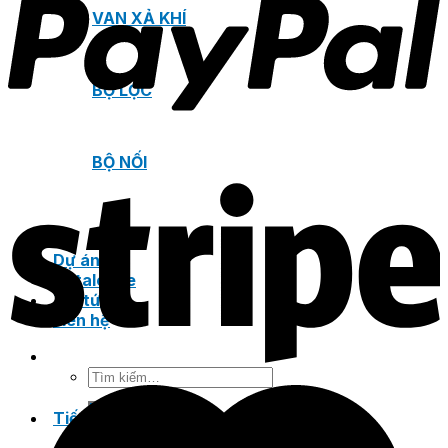
VAN XẢ KHÍ
BỘ LỌC
BỘ NỐI
Dự án
Catalogue
Tin tức
Liên hệ
Tìm
kiếm:
Tiếng Việt
Tiếng Việt