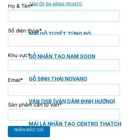
TẤM ỐP ĐA NĂNG FRONTO
Họ & Tên*
Số điện thoại*
MÁI GỖ TUYẾT TÙNG ĐỎ
Khu vực*
GỖ NHÂN TẠO NAM SOON
GỖ SINH THÁI NOVANO
Email*
VÁN OSB (VÁN DĂM ĐỊNH HƯỚNG)
Sản phẩm cần tư vấn*
MÁI LÁ NHÂN TẠO CENTRO THATCH