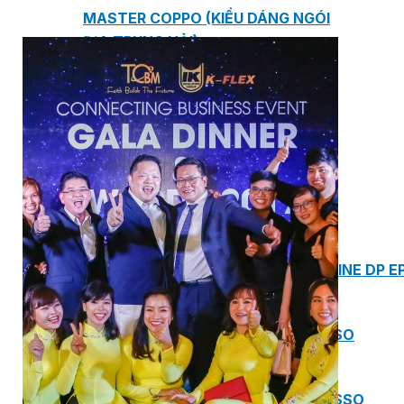
MASTER COPPO (KIỂU DÁNG NGÓI
ĐỊA TRUNG HẢI)
Bơm Epsso
HỆ THỐNG BƠM TĂNG ÁP EPSSO
BƠM TRỤC ĐỨNG ĐƠN TẦNG CÁNH INLINE DP E
BƠM TRỤC ĐỨNG ĐA TẦNG CÁNH EPSSO
BƠM TRỤC NGANG ĐA TẦNG CÁNH EPSSO