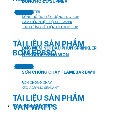
ĐỒNG HỒ ĐO SUPMEA
Tiếng Việt
BTU METER
ĐỒNG HỒ ĐO LƯU LƯỢNG LDG-SUP
CẢM BIẾN NHIỆT ĐỘ SUP-WZPK
LƯU LƯỢNG KẾ ĐIỆN TỪ LDGC-SUP
TÀI LIỆU SẢN PHẨM
ỐNG MỀM NỐI ĐẦU PHUN SPRINKLER
BƠM EPSSO
FLEXDROP YONG WON
Tiếng Việt
SƠN CHỐNG CHÁY FLAMEBAR BW11
RON CHỐNG CHÁY
KEO ACRYLIC SEALANT
TÀI LIỆU SẢN PHẨM
VAN WATTS
Sản phẩm Kiến trúc