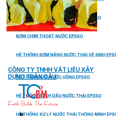
BƠM TRỤC NGANG RỜI TRỤC DSV EPSSO
BƠM CHÌM THOÁT NƯỚC EPSSO
HỆ THỐNG BƠM NÂNG NƯỚC THẢI VỆ SINH EPS
CÔNG TY TNHH VẬT LIỆU XÂY
DỰNG TOÀN CẦU
HỆ THỐNG CẤP NƯỚC UỐNG EPSSO
HỆ THỐNG TÁCH DẦU NƯỚC THẢI EPSSO
HỆ THỐNG XỬ LÝ NƯỚC THẢI THÔNG MINH EPS