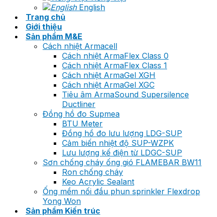
English
Trang chủ
Giới thiệu
Sản phẩm M&E
Cách nhiệt Armacell
Cách nhiệt ArmaFlex Class 0
Cách nhiệt ArmaFlex Class 1
Cách nhiệt ArmaGel XGH
Cách nhiệt ArmaGel XGC
Tiêu âm ArmaSound Supersilence
Ductliner
Đồng hồ đo Supmea
BTU Meter
Đồng hồ đo lưu lượng LDG-SUP
Cảm biến nhiệt độ SUP-WZPK
Lưu lượng kế điện từ LDGC-SUP
Sơn chống cháy ống gió FLAMEBAR BW11
Ron chống cháy
Keo Acrylic Sealant
Ống mềm nối đầu phun sprinkler Flexdrop
Yong Won
Sản phẩm Kiến trúc