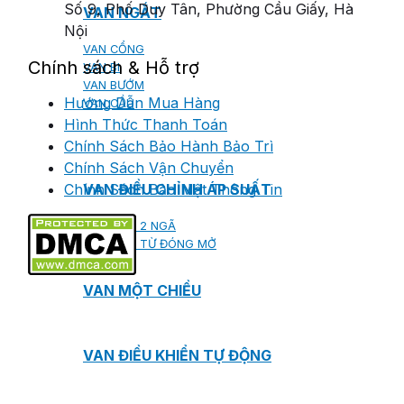
Số 9, Phố Duy Tân, Phường Cầu Giấy, Hà
VAN NGẮT
Nội
VAN CỔNG
Chính sách & Hỗ trợ
VAN BI
VAN BƯỚM
Hướng Dẫn Mua Hàng
VAN CẦU
Hình Thức Thanh Toán
Chính Sách Bảo Hành Bảo Trì
Chính Sách Vận Chuyển
Chính Sách Bảo Mật Thông Tin
VAN ĐIỀU CHỈNH ÁP SUẤT
VAN ĐIỆN 2 NGÃ
VAN ĐIỆN TỪ ĐÓNG MỞ
VAN MỘT CHIỀU
VAN ĐIỀU KHIỂN TỰ ĐỘNG