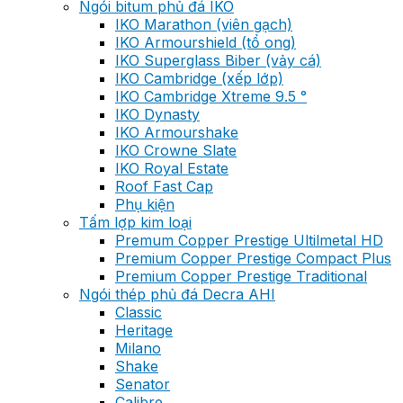
Ngói bitum phủ đá IKO
IKO Marathon (viên gạch)
IKO Armourshield (tổ ong)
IKO Superglass Biber (vảy cá)
IKO Cambridge (xếp lớp)
IKO Cambridge Xtreme 9.5 °
IKO Dynasty
IKO Armourshake
IKO Crowne Slate
IKO Royal Estate
Roof Fast Cap
Phụ kiện
Tấm lợp kim loại
Premum Copper Prestige Ultilmetal HD
Premium Copper Prestige Compact Plus
Premium Copper Prestige Traditional
Ngói thép phủ đá Decra AHI
Classic
Heritage
Milano
Shake
Senator
Calibre