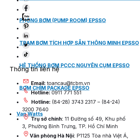
PHÒNG BƠM (PUMP ROOM) EPSSO
TRẠM BƠM TÍCH HỢP SẴN THÔNG MINH EPSSO
HỆ THỐNG BƠM PCCC NGUYÊN CỤM EPSSO
Thông tin liên hệ
Email:
toancau@tcbm.vn
BƠM CHÌM PACKAGE EPSSO
Hotline:
0911 771 551
Hotline:
(84-28) 3743 2317 – (84-24)
3200 7640
Van Watts
Trụ sở chính
: 11 Đường số 49, Khu phố
3, Phường Bình Trưng, TP. Hồ Chí Minh
Văn phòng Hà Nội
: P1125 Tòa nhà Việt Á,