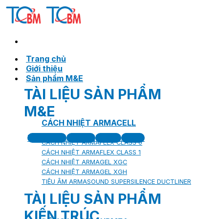
Skip
to
content
Trang chủ
Giới thiệu
Sản phẩm M&E
TÀI LIỆU SẢN PHẨM
M&E
CÁCH NHIỆT ARMACELL
Tiếng Việt
English
臺灣語
한국어
CÁCH NHIỆT ARMAFLEX CLASS 0
CÁCH NHIỆT ARMAFLEX CLASS 1
CÁCH NHIỆT ARMAGEL XGC
CÁCH NHIỆT ARMAGEL XGH
TIÊU ÂM ARMASOUND SUPERSILENCE DUCTLINER
TÀI LIỆU SẢN PHẨM
KIẾN TRÚC