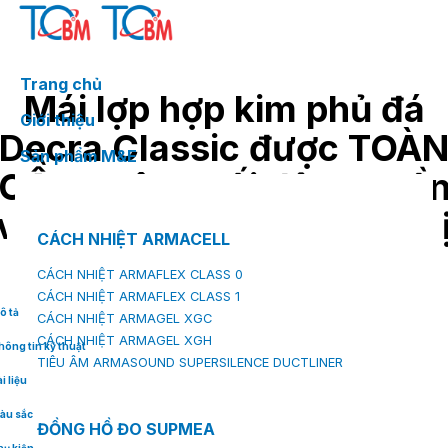
Skip
to
content
Trang chủ
Mái lợp hợp kim phủ đá
Giới thiệu
Decra Classic được TOÀ
Sản phẩm M&E
CẦU phân phối độc quyề
và tiếp thị sản phẩm tại th
CÁCH NHIỆT ARMACELL
trường Việt Nam
CÁCH NHIỆT ARMAFLEX CLASS 0
CÁCH NHIỆT ARMAFLEX CLASS 1
ô tả
CÁCH NHIỆT ARMAGEL XGC
CÁCH NHIỆT ARMAGEL XGH
hông tin kỹ thuật
TIÊU ÂM ARMASOUND SUPERSILENCE DUCTLINER
i liệu
àu sắc
ĐỒNG HỒ ĐO SUPMEA