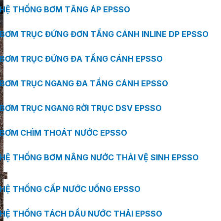
HỆ THỐNG BƠM TĂNG ÁP EPSSO
BƠM TRỤC ĐỨNG ĐƠN TẦNG CÁNH INLINE DP EPSSO
BƠM TRỤC ĐỨNG ĐA TẦNG CÁNH EPSSO
BƠM TRỤC NGANG ĐA TẦNG CÁNH EPSSO
BƠM TRỤC NGANG RỜI TRỤC DSV EPSSO
BƠM CHÌM THOÁT NƯỚC EPSSO
HỆ THỐNG BƠM NÂNG NƯỚC THẢI VỆ SINH EPSSO
HỆ THỐNG CẤP NƯỚC UỐNG EPSSO
HỆ THỐNG TÁCH DẦU NƯỚC THẢI EPSSO