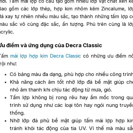
mới. Tấm mái lợp có cấu tạo gồm nhiều lớp vật chất xen kẽ
Bao gồm các lớp thép, hợp kim nhôm kẽm Zincalume, lớ
đá xay tự nhiên nhiều màu sắc, tạo thành những tấm lợp c
màu sắc vô cùng đặc sắc, ấn tượng. Phủ trên cùng là lớ
crylic.
Ưu điểm và ứng dụng của Decra
Classic
Tấm
mái lợp hợp kim Decra Classic
có những ưu điểm nổ
trội như:
Có bảng màu đa dạng, phù hợp cho nhiều công trình
Khả năng cách âm tốt nhờ lớp đá bề mặt giúp ch
nhỏ âm thanh khi chịu tác động từ mưa, gió.
Tấm lợp không bị rong rêu hay ẩm mốc trong qu
trình sử dụng như các loại tôn hay ngói nung truyề
thống.
Nhờ lớp đá phủ bề mặt giúp tấm mái lợp hợp ki
tránh khỏi tác động của tia UV. Vì thế mà màu sắ