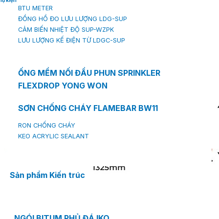
hụ kiện
BTU METER
ĐỒNG HỒ ĐO LƯU LƯỢNG LDG-SUP
CẢM BIẾN NHIỆT ĐỘ SUP-WZPK
LƯU LƯỢNG KẾ ĐIỆN TỪ LDGC-SUP
ỐNG MỀM NỐI ĐẦU PHUN SPRINKLER
FLEXDROP YONG WON
SƠN CHỐNG CHÁY FLAMEBAR BW11
RON CHỐNG CHÁY
KEO ACRYLIC SEALANT
Sản phẩm Kiến trúc
NGÓI BITUM PHỦ ĐÁ IKO