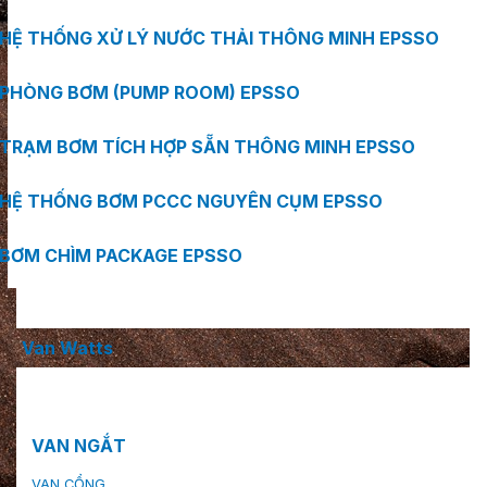
HỆ THỐNG XỬ LÝ NƯỚC THẢI THÔNG MINH EPSSO
PHÒNG BƠM (PUMP ROOM) EPSSO
TRẠM BƠM TÍCH HỢP SẴN THÔNG MINH EPSSO
HỆ THỐNG BƠM PCCC NGUYÊN CỤM EPSSO
BƠM CHÌM PACKAGE EPSSO
Van Watts
VAN NGẮT
VAN CỔNG