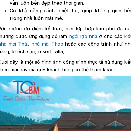
vẫn luôn bền đẹp theo thời gian.
Có khả năng cách nhiệt tốt, giúp không gian bê
trong nhà luôn mát mẻ.
Với những ưu điểm kể trên, mái lợp hợp kim phủ đá nà
thường được ứng dụng để làm
ngói lợp nhà
ở cho các kiể
nhà mái Thái
,
nhà mái Pháp
hoặc các công trình như nh
hàng, khách sạn, resort, villa,…
Dưới đây là một số hình ảnh công trình thực tế sử dụng kiể
dáng mái này mà quý khách hàng có thể tham khảo: