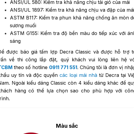
ANSI/UL 580: Kiểm tra khả năng chịu tải gió của mái
ANSI/UL 1897: Kiểm tra khả năng chịu va đập của má
ASTM B117: Kiểm tra phun khả năng chống ăn mòn d
sương muối
ASTM G155: Kiểm tra độ bền màu do tiếp xúc với án
sáng
Để được báo giá tấm lợp Decra Classic và được hỗ trợ t
vấn về thi công lắp đặt, quý khách vui lòng liên hệ vớ
TCBM
theo số hotline
0911 771 551
.
Chúng tôi là đơn vị nhậ
khẩu uy tín và độc quyền
các loại mái nhà
từ Decra tại Việ
Nam. Ngoài kiểu dáng Classic còn 4 kiểu dáng khác để qu
khách hàng có thể lựa chọn sao cho phù hợp với côn
rình.
Màu sắc