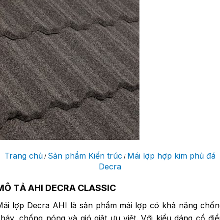
Trang chủ
Sản phẩm Kiến trúc
Mái lợp hợp kim phủ đá
/
/
Decra
MÔ TẢ AHI DECRA CLASSIC
Mái lợp Decra AHI là sản phẩm mái lợp có khả năng chốn
háy, chống nóng và gió giật ưu việt. Với kiểu dáng cổ đi