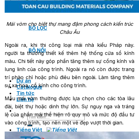
VAN XẢ KHÍ
Mái vòm cho biệt thự mang đậm phong cách kiến trúc
BỘ LỌC
Châu Âu
Ngoài ra, khi thi công loại mái nhà kiểu Pháp này.
BỘ NỐI
người ta thường thiết kế thêm hệ thống cửa sổ kính
màu. Chi tiết này góp phần tăng thêm sự cổng kính và
lung linh của công trình. Ngoài ra nó còn được trang
trí phào chỉ hoặc phù điêu bên ngoài. Làm tăng thêm
Dự án
sự xa hoa, cổ kính cho công trình.
Catalogue
Tin tức
Mẫu mái vòm thường được lựa chọn cho các tòa lâu
Liên hệ
đài, biệt thự hoặc dinh thự lớn. Sự nguy nga và tráng
lệ của phần mái thể hiện rõ quy mô và mức độ đầu tư
Tìm
kiếm:
vào công trình, tạo nên một vẻ đẹp vượt thời gian.
Tiếng Việt
Tiếng Việt