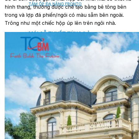
TẤM ỐP ĐA NĂNG FRONTO
hình thang, thường được chế tạo bằng bê tông bên
trong và lợp đá phiến/ngói có màu sẫm bên ngoài.
Trông như một chiếc hộp úp lên trên ngôi nhà.
MÁI GỖ TUYẾT TÙNG ĐỎ
GỖ NHÂN TẠO NAM SOON
GỖ SINH THÁI NOVANO
VÁN OSB (VÁN DĂM ĐỊNH HƯỚNG)
MÁI LÁ NHÂN TẠO CENTRO THATCH