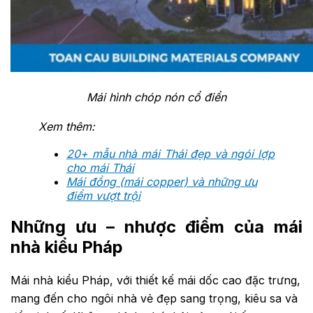
Mái hình chóp nón cổ điển
Xem thêm:
20+ mẫu nhà mái Thái đẹp và ngói lợp
cho mái Thái
Mái đồng (mái copper) và những ưu
điểm vượt trội
Những ưu – nhược điểm của mái
nhà kiểu Pháp
Mái nhà kiểu Pháp, với thiết kế mái dốc cao đặc trưng,
mang đến cho ngôi nhà vẻ đẹp sang trọng, kiêu sa và