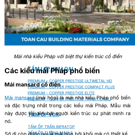
SHAKE
SENATOR
ANTICA
CF SLATE
CF SHAKE
CF SHINGLE
CALIBRE
Mái nhà kiểu Pháp với biệt thự kiến trúc cổ điển
TẤM LỢP KIM LOẠI
Các kiểu mái Pháp phổ biến
PREMIUM - COPPER PRESTIGE ULTIMETAL HD
Mái mansard cổ điển
PREMIUM - COPPER PRESTIGE COMPACT PLUS
PREMIUM - COPPER PRESTIGE ELITE
Mái mansard
(mái hộp) là mái nhà kiểu Pháp phổ biến
PREMIUM - COPPER PRESTIGE TRADITIONAL
và đặc trưng nhất trong các kiểu mái Pháp. Mẫu mái
này được lấy tên bởi người kiến trúc sư phát minh ra
TẤM ỐP VOX
nó.
TẤM ỐP TRẦN INFRATOP
TẤM ỐP TƯỜNG MAX-3
Sở dĩ còn được gọi là mái hộp bởi khối mái có thiết kế