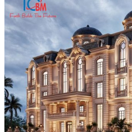
English
Tìm
kiếm: