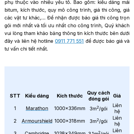
phụ thuộc vào nhiều yếu tố. Bao gồm: kiểu dáng mái
bitum, kích thước, quy mô công trình, giá thi công, giá
các vật tư khác,… Để nhận được báo giá thi công trọn
gói mới nhất và tối ưu nhất cho công trình, Quý khách
vui lòng tham khảo bảng thông tin kích thước bên dưới
đây và liên hệ hotline
0911 771 551
để được báo giá và
tư vấn chi tiết nhất.
Quy cách
STT
Kiểu dáng
Kích thước
Giá
đóng gói
Liên
2
1
Marathon
1000x336mm
3m
/gói
hệ
Liên
2
2
Armourshield
1000x318mm
3m
/gói
hệ
Liên
2
3
Cambridge
1038x349mm
3.1m
/gói