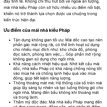
đầy tinh tế. Không chỉ thu hút bởi vẻ ngoài ấn tượng,
mái nhà kiểu Pháp còn sở hữu nhiều ưu điểm nổi bật,
khiến nó trở thành lựa chọn được ưa chuộng trong
kiến trúc hiện đại.
Ưu điểm của mái nhà kiểu Pháp
Tận dụng không gian tối ưu: Mái dốc cao tạo nên
phần gác mái rộng rãi, có thể linh hoạt sử dụng
cho nhiều mục đích như: kho chứa đồ, phòng
đọc sách, phòng làm việc,… Góp phần mở rộng
không gian sử dụng cho ngôi nhà.
Khả năng cách nhiệt hiệu quả: Nhờ kết cấu mái
dốc, nhà kiểu Pháp có khả năng chống nóng tốt
vào mùa hè và chống lạnh hiệu quả vào mùa
đông, giúp tiết kiệm năng lượng.
Thông thoáng mát mẻ: Hệ thống cửa sổ trên mái
giúp lấy sáng tự nhiên và tạo luồng thông gió cho
ngôi nhà. Mang đến bầu không khí thoáng mát
và trong lành.
Thẩm mỹ độc đáo: Mái nhà kiểu Pháp mang đến
vẻ đẹp sang trọng, đẳng cấp, góp phần tô điểm