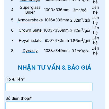
hệ
Superglass
Liên
2
4
1000x336mm
3m
/gói
Biber
hệ
Liên
2
5
Armourshake
1016x336mm
2.32m
/gói
hệ
Liên
2
6
Crown Slate
1003x336mm
2.32m
/gói
hệ
Liên
2
7
Royal Estate
950x470mm
1.86m
/gói
hệ
Liên
2
8
Dynasty
1038x349mm
3.1m
/gói
hệ
NHẬN TƯ VẤN & BÁO GIÁ
Họ & Tên*
Số điện thoại*