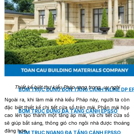
MASTER COPPO (KIỂU DÁNG NGÓI
ĐỊA TRUNG HẢI)
Bơm Epsso
HỆ THỐNG BƠM TĂNG ÁP EPSSO
Thiết kế biệt thự kiểu Pháp sang trọng, uy nghi
BƠM TRỤC ĐỨNG ĐƠN TẦNG CÁNH INLINE DP E
Ngoài ra, khi làm mái nhà kiểu Pháp này, người ta còn
đặc biệt thiết kế chi tiết cửa sổ trên mái. Phần mái hộp
BƠM TRỤC ĐỨNG ĐA TẦNG CÁNH EPSSO
cao lên tạo thành một tầng áp mái, và chi tiết cửa sổ
sẽ giúp bắt sáng, thông gió cho ngôi nhà được thoáng
đãng hơn.
BƠM TRỤC NGANG ĐA TẦNG CÁNH EPSSO