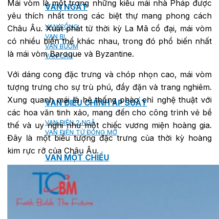
Mái vòm là một trong những kiểu mái nhà Pháp được
VAN NGẮT
yêu thích nhất trong các biệt thự mang phong cách
VAN CỔNG
Châu Âu. Xuất phát từ thời kỳ La Mã cổ đại, mái vòm
VAN BI
có nhiều biến thể khác nhau, trong đó phổ biến nhất
VAN BƯỚM
là mái vòm Baroque và Byzantine.
VAN CẦU
Với dáng cong đặc trưng và chóp nhọn cao, mái vòm
tượng trưng cho sự trù phú, đầy đặn và trang nghiêm.
Xung quanh mái là hệ thống phào chỉ nghệ thuật với
VAN ĐIỀU CHỈNH ÁP SUẤT
các hoa văn tinh xảo, mang đến cho công trình vẻ bề
VAN ĐIỆN 2 NGÃ
thế và uy nghi như một chiếc vương miện hoàng gia.
VAN ĐIỆN TỪ ĐÓNG MỞ
Đây là một biểu tượng đặc trưng của thời kỳ hoàng
kim rực rỡ của Châu Âu.
VAN MỘT CHIỀU
VAN ĐIỀU KHIỂN TỰ ĐỘNG