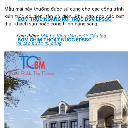
Mẫu mái này thường được sử dụng cho các công trình
kiến trúc cổ điển, tân cổ điển. Phù hợp cho các biệt
BƠM TRỤC NGANG RỜI TRỤC DSV EPSSO
thự, khách sạn hoặc công trình hạng sang.
Xem thêm:
Mái bê tông dán ngói: Cấu tạo
BƠM CHÌM THOÁT NƯỚC EPSSO
và các bước thi công
HỆ THỐNG BƠM NÂNG NƯỚC THẢI VỆ SINH EPS
HỆ THỐNG CẤP NƯỚC UỐNG EPSSO
HỆ THỐNG TÁCH DẦU NƯỚC THẢI EPSSO
HỆ THỐNG XỬ LÝ NƯỚC THẢI THÔNG MINH EPS