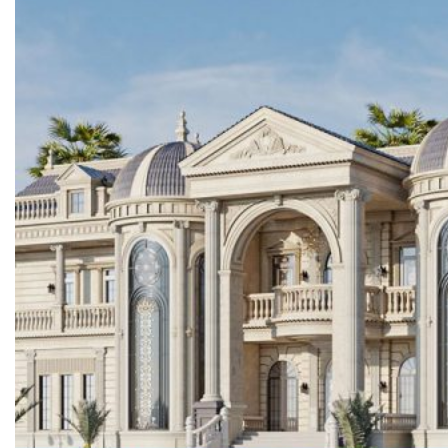
VAN NGĂN DÒNG CHẢY NGƯỢC
VAN GIẢM ÁP
VAN CÂN BẰNG
VAN AN TOÀN
VAN ĐIỀU KHIỂN NƯỚC NÓNG