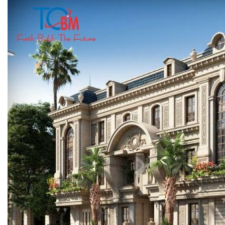
NGÓI BITUM PHỦ ĐÁ IKO
MARATHON (VIÊN GẠCH)
ARMOURSHIELD (TỔ ONG)
SUPERGLASS BIBER (VẢY CÁ)
CAMBRIDGE (XẾP LỚP)
CAMBRIDGE XTREME
DYNASTY
ARMOURSHAKE
CROWNE SLATE
ROYAL ESTATE
ROOF FAST CAP
PHỤ KIỆN
NGÓI THÉP PHỦ ĐÁ DECRA AHI
CLASSIC
HERITAGE
MILANO