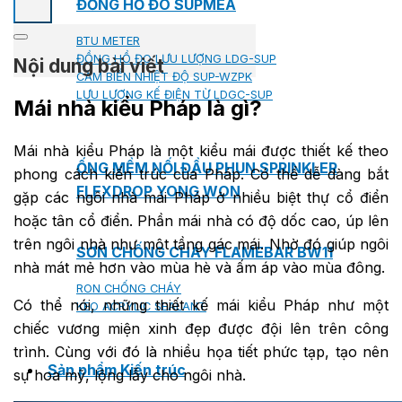
ĐỒNG HỒ ĐO SUPMEA
BTU METER
ĐỒNG HỒ ĐO LƯU LƯỢNG LDG-SUP
Nội dung bài viết
CẢM BIẾN NHIỆT ĐỘ SUP-WZPK
LƯU LƯỢNG KẾ ĐIỆN TỪ LDGC-SUP
Mái nhà kiểu Pháp là gì?
Mái nhà kiểu Pháp là một kiểu mái được thiết kế theo
ỐNG MỀM NỐI ĐẦU PHUN SPRINKLER
phong cách kiến trúc của Pháp. Có thể dễ dàng bắt
FLEXDROP YONG WON
gặp các ngôi nhà mái Pháp ở nhiều biệt thự cổ điển
hoặc tân cổ điển. Phần mái nhà có độ dốc cao, úp lên
trên ngôi nhà như một tầng gác mái. Nhờ đó giúp ngôi
SƠN CHỐNG CHÁY FLAMEBAR BW11
nhà mát mẻ hơn vào mùa hè và ấm áp vào mùa đông.
RON CHỐNG CHÁY
Có thể nói, những thiết kế mái kiểu Pháp như một
KEO ACRYLIC SEALANT
chiếc vương miện xinh đẹp được đội lên trên công
trình. Cùng với đó là nhiều họa tiết phức tạp, tạo nên
Sản phẩm Kiến trúc
sự hoa mỹ, lộng lẫy cho ngôi nhà.