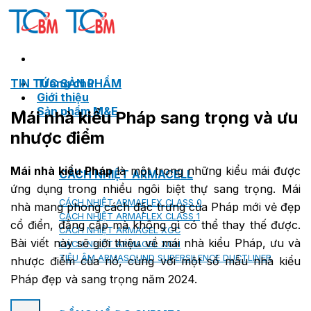
Skip
to
content
TIN TỨC SẢN PHẨM
Trang chủ
Giới thiệu
Sản phẩm M&E
Mái nhà kiểu Pháp sang trọng và ưu
nhược điểm
Mái nhà kiểu Pháp
là một trong những kiểu mái được
CÁCH NHIỆT ARMACELL
ứng dụng trong nhiều ngôi biệt thự sang trọng. Mái
CÁCH NHIỆT ARMAFLEX CLASS 0
nhà mang phong cách đặc trưng của Pháp mới vẻ đẹp
CÁCH NHIỆT ARMAFLEX CLASS 1
cổ điển, đẳng cấp mà không gì có thể thay thế được.
CÁCH NHIỆT ARMAGEL XGC
Bài viết này sẽ giới thiệu về mái nhà kiểu Pháp, ưu và
CÁCH NHIỆT ARMAGEL XGH
TIÊU ÂM ARMASOUND SUPERSILENCE DUCTLINER
nhược điểm của nó, cùng với một số mẫu nhà kiểu
Pháp đẹp và sang trọng năm 2024.