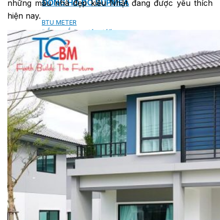
ĐỒNG HỒ ĐO SUPMEA
những mẫu nhà đẹp kiểu Nhật đang được yêu thích
hiện nay.
BTU METER
ĐỒNG HỒ ĐO LƯU LƯỢNG LDG-SUP
CẢM BIẾN NHIỆT ĐỘ SUP-WZPK
LƯU LƯỢNG KẾ ĐIỆN TỪ LDGC-SUP
ỐNG MỀM NỐI ĐẦU PHUN SPRINKLER
FLEXDROP YONG WON
SƠN CHỐNG CHÁY FLAMEBAR BW11
RON CHỐNG CHÁY
KEO ACRYLIC SEALANT
Sản phẩm Kiến trúc