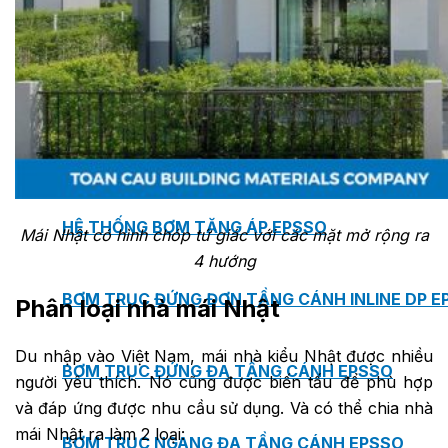
MASTER COPPO (KIỂU DÁNG NGÓI
ĐỊA TRUNG HẢI)
Bơm Epsso
HỆ THỐNG BƠM TĂNG ÁP EPSSO
Mái Nhật có hình chóp tứ giác với các mặt mở rộng ra
4 hướng
BƠM TRỤC ĐỨNG ĐƠN TẦNG CÁNH INLINE DP E
Phân loại nhà mái Nhật
Du nhập vào Việt Nam, mái nhà kiểu Nhật được nhiều
BƠM TRỤC ĐỨNG ĐA TẦNG CÁNH EPSSO
người yêu thích. Nó cũng được biến tấu để phù hợp
và đáp ứng được nhu cầu sử dụng. Và có thể chia nhà
mái Nhật ra làm 2 loại:
BƠM TRỤC NGANG ĐA TẦNG CÁNH EPSSO