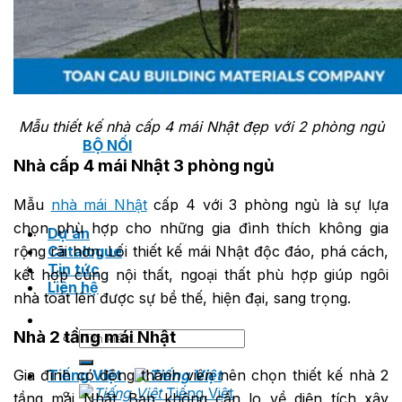
VAN XẢ KHÍ
BỘ LỌC
Mẫu thiết kế nhà cấp 4 mái Nhật đẹp với 2 phòng ngủ
BỘ NỐI
Nhà cấp 4 mái Nhật 3 phòng ngủ
Mẫu
nhà mái Nhật
cấp 4 với 3 phòng ngủ là sự lựa
chọn phù hợp cho những gia đình thích không gia
Dự án
rộng rãi hơn. Lối thiết kế mái Nhật độc đáo, phá cách,
Catalogue
Tin tức
kết hợp cùng nội thất, ngoại thất phù hợp giúp ngôi
Liên hệ
nhà toát lên được sự bề thế, hiện đại, sang trọng.
Nhà 2 tầng mái Nhật
Tìm
kiếm:
Tiếng Việt
Gia đình có đông thành viên nên chọn thiết kế nhà 2
Tiếng Việt
tầng mái Nhật. Bạn không cần lo về diện tích xây