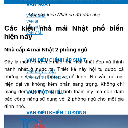
VAN NGẮT
Mái nhà kiểu Nhật có độ dốc nhẹ
VAN CỔNG
VAN BI
Các kiểu nhà mái Nhật phổ biến
VAN BƯỚM
VAN CẦU
hiện nay
Nhà cấp 4 mái Nhật 2 phòng ngủ
VAN ĐIỀU CHỈNH ÁP SUẤT
Đây là một trong các mẫu nhà mái Nhật đẹp và thịnh
hành nhất ở nước ta. Thiết kế này hội tụ được cả
VAN ĐIỆN 2 NGÃ
những nét truyền thống và cổ kính. Nó vẫn có nét
VAN ĐIỆN TỪ ĐÓNG MỞ
hiện đại và không kém phần sang trọng. Không chỉ
mang đến sự nhẹ nhàng, tính thẩm mỹ mà còn đảm
VAN MỘT CHIỀU
bảo công năng sử dụng với 2 phòng ngủ cho một gia
đình nhỏ.
VAN ĐIỀU KHIỂN TỰ ĐỘNG