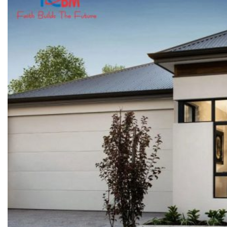
VAN NGĂN DÒNG CHẢY NGƯỢC
VAN GIẢM ÁP
VAN CÂN BẰNG
VAN AN TOÀN
VAN ĐIỀU KHIỂN NƯỚC NÓNG