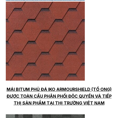
MÁI BITUM PHỦ ĐÁ IKO ARMOURSHIELD (TỔ ONG)
ĐƯỢC TOÀN CẦU PHÂN PHỐI ĐỘC QUYỀN VÀ TIẾP
THỊ SẢN PHẨM TẠI THỊ TRƯỜNG VIỆT NAM