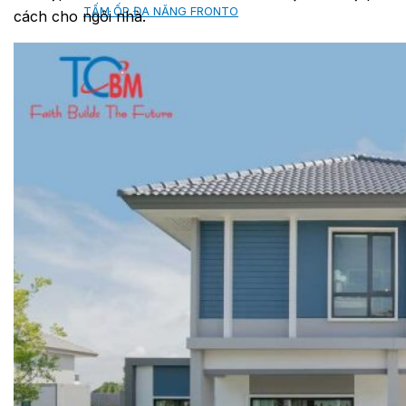
TẤM ỐP ĐA NĂNG FRONTO
cách cho ngôi nhà.
MÁI GỖ TUYẾT TÙNG ĐỎ
GỖ NHÂN TẠO NAM SOON
GỖ SINH THÁI NOVANO
VÁN OSB (VÁN DĂM ĐỊNH HƯỚNG)
MÁI LÁ NHÂN TẠO CENTRO THATCH