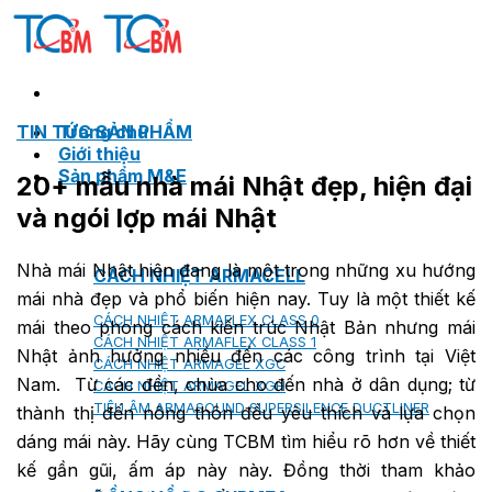
Skip
to
content
TIN TỨC SẢN PHẨM
Trang chủ
Giới thiệu
Sản phẩm M&E
20+ mẫu nhà mái Nhật đẹp, hiện đại
và ngói lợp mái Nhật
Nhà mái Nhật hiện đang là một trong những xu hướng
CÁCH NHIỆT ARMACELL
mái nhà đẹp và phổ biến hiện nay. Tuy là một thiết kế
CÁCH NHIỆT ARMAFLEX CLASS 0
mái theo phong cách kiến trúc Nhật Bản nhưng mái
CÁCH NHIỆT ARMAFLEX CLASS 1
Nhật ảnh hưởng nhiều đến các công trình tại Việt
CÁCH NHIỆT ARMAGEL XGC
Nam.
Từ các đền, chùa cho đến nhà ở dân dụng; từ
CÁCH NHIỆT ARMAGEL XGH
TIÊU ÂM ARMASOUND SUPERSILENCE DUCTLINER
thành thị đến nông thôn đều yêu thích và lựa chọn
dáng mái này. Hãy cùng TCBM tìm hiểu rõ hơn về thiết
kế gần gũi, ấm áp này này. Đồng thời tham khảo