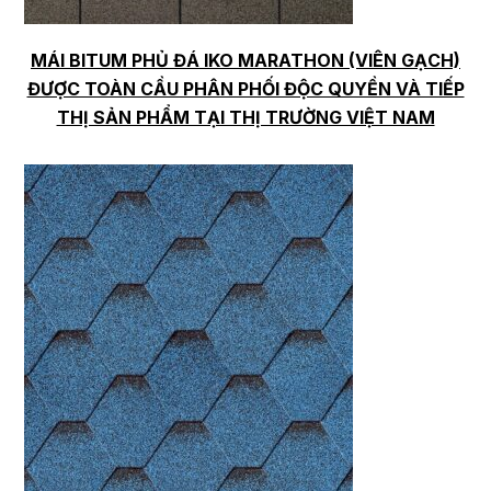
MÁI BITUM PHỦ ĐÁ IKO MARATHON (VIÊN GẠCH)
ĐƯỢC TOÀN CẦU PHÂN PHỐI ĐỘC QUYỀN VÀ TIẾP
THỊ SẢN PHẨM TẠI THỊ TRƯỜNG VIỆT NAM