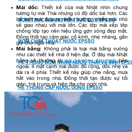
Mái dốc:
Thiết kế của mái Nhật nhìn chung
tương tự mái Thái nhưng có độ dốc bé hơn. Các
bề mặt mái đưa ra nhiều hướng, nhiều mái nhỏ
BƠM TRỤC NGANG RỜI TRỤC DSV EPSSO
sẽ giao nhau với mái lớn. Các lớp mái xếp lớp
chồng lớp tạo nên hiệu ứng gợn sóng đẹp mắt.
Đồng thời tạo cảm giác cổ kính, nhẹ nhàng, gần
BƠM CHÌM THOÁT NƯỚC EPSSO
gũi cho ngôi nhà.
Mái bằng:
Không phải là loại mái bằng vuông
như các thiết kế nhà ở hiện đại. Ở đây mái Nhật
bằng sẽ thường là
mái bê tông dán ngói
bên
HỆ THỐNG BƠM NÂNG NƯỚC THẢI VỆ SINH EPS
ngoài. 4 mặt cạnh mái được đổ rộng, dốc nhẹ và
dài ra 4 phía. Thiết kế này giúp che nắng, mưa
hắt vào trong nhà. Đồng thời tạo được sự tối
giản, trẻ trung và hiện đại cho ngôi nhà.
HỆ THỐNG CẤP NƯỚC UỐNG EPSSO
HỆ THỐNG TÁCH DẦU NƯỚC THẢI EPSSO
HỆ THỐNG XỬ LÝ NƯỚC THẢI THÔNG MINH EPS