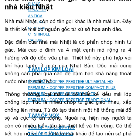
SHAKE
nhà kiểu Nhật
SENATOR
ANTICA
Nhà mái Nhật, còn có tên gọi khác là nhà mái lùn. Đây
CF SLATE
CF SHAKE
là thiết kế mái có nguồn gốc từ xứ sở hoa anh đào.
CF SHINGLE
CALIBRE
Đặc điểm của nhà mái Nhật là có phần chóp hình tứ
giác. Mái cao ở đỉnh và 4 mặt cạnh mở rộng ra 4
hướng với độ dốc vừa phải. Thiết kế này phù hợp với
khí hậu lạnh, ít mưa của Nhật Bản. Dốc mái cũng
TẤM LỢP KIM LOẠI
không cần phải quá cao để đảm bảo khả năng thoát
nước như ở mái Thái.
PREMIUM - COPPER PRESTIGE ULTIMETAL HD
PREMIUM - COPPER PRESTIGE COMPACT PLUS
Thông thường, loại mái sẽ có thiết kế kiểu mái lớp
PREMIUM - COPPER PRESTIGE ELITE
PREMIUM - COPPER PRESTIGE TRADITIONAL
chồng lớp. Tức là nhiều chóp tứ giác giao nhau, xếp
chồng lên nhau. Từ đó tạo thành một hệ thống mái đồ
TẤM ỐP VOX
sộ và cực kỳ ấn tượng. Ngoài ra, hiện nay người ta
còn có nhiều biến tấu khi thiết kế và thi công. Có thể
TẤM ỐP TRẦN INFRATOP
kết hợp nó với nhiều kiểu mái khác để tạo nên sự phá
TẤM ỐP TƯỜNG MAX-3