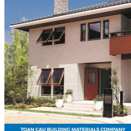
PHÒNG BƠM (PUMP ROOM) EPSSO
TRẠM BƠM TÍCH HỢP SẴN THÔNG MINH EPSSO
HỆ THỐNG BƠM PCCC NGUYÊN CỤM EPSSO
BƠM CHÌM PACKAGE EPSSO
Van Watts