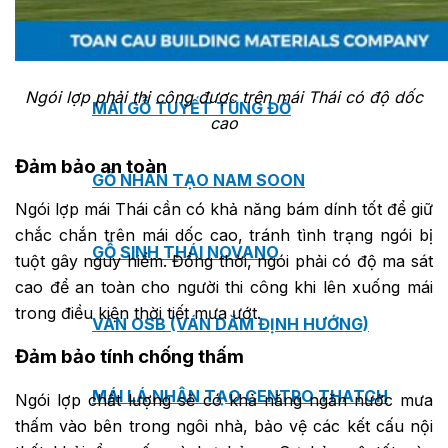
TẤM ỐP ĐA NĂNG FRONTO
Ngói lợp phải thi công được trên mái Thái có độ dốc
MÁI GỖ TUYẾT TÙNG ĐỎ
cao
Đảm bảo an toàn
GỖ NHÂN TẠO NAM SOON
Ngói lợp mái Thái cần có khả năng bám dính tốt để giữ
chắc chắn trên mái dốc cao, tránh tình trạng ngói bị
GỖ SINH THÁI NOVANO
tuột gây nguy hiểm. Đồng thời, ngói phải có độ ma sát
cao để an toàn cho người thi công khi lên xuống mái
trong điều kiện thời tiết mưa ướt.
VÁN OSB (VÁN DĂM ĐỊNH HƯỚNG)
Đảm bảo tính chống thấm
MÁI LÁ NHÂN TẠO CENTRO THATCH
Ngói lợp chất lượng sẽ có khả năng ngăn nước mưa
thấm vào bên trong ngôi nhà, bảo vệ các kết cấu nội