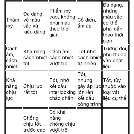
Đa dạng,
Thẩm mỹ
nhưng
Đa dạng
cao, không
màu sắc
Thẩm
về màu
Cổ điển,
phai màu
có thể
mỹ
sắc và
ấm áp
theo thời
phai dần
kiểu dáng
gian
theo thời
gian
Cách
Tương đối,
Khả năng
Cách âm,
Tốt nhờ
âm,
phụ thuộc
cách nhiệt
cách nhiệt
cách nhiệt
cách
vào chất
tốt
vượt trội
tự nhiên
nhiệt
liệu
Tốt,
Khả
Tốt, nhờ
nhưng
Tốt, tùy
năng
Chịu lực
kết cấu
gây áp lực
thuộc vào
chịu
rất tốt
interlocking
lớn lên
loại vật
lực
chắc chắn
kết cấu
liệu cụ thể
công trình
Có khả
Chống
năng
chịu tốt
chống chịu
trước các
vượt trội