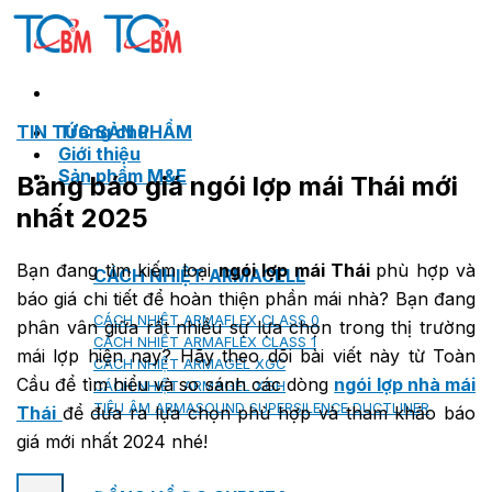
Skip
to
content
TIN TỨC SẢN PHẨM
Trang chủ
Giới thiệu
Sản phẩm M&E
Bảng báo giá ngói lợp mái Thái mới
nhất 2025
Bạn đang tìm kiếm loại
ngói lợp mái Thái
phù hợp và
CÁCH NHIỆT ARMACELL
báo giá chi tiết để hoàn thiện phần mái nhà? Bạn đang
CÁCH NHIỆT ARMAFLEX CLASS 0
phân vân giữa rất nhiều sự lựa chọn trong thị trường
CÁCH NHIỆT ARMAFLEX CLASS 1
mái lợp hiện nay? Hãy theo dõi bài viết này từ Toàn
CÁCH NHIỆT ARMAGEL XGC
Cầu để tìm hiểu và so sánh các dòng
ngói lợp nhà mái
CÁCH NHIỆT ARMAGEL XGH
TIÊU ÂM ARMASOUND SUPERSILENCE DUCTLINER
Thái
để đưa ra lựa chọn phù hợp và tham khảo báo
giá mới nhất 2024 nhé!