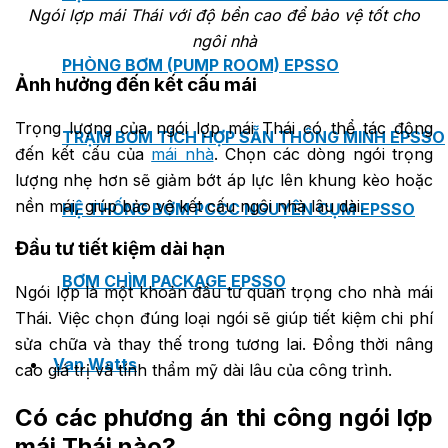
Ngói lợp mái Thái với độ bền cao để bảo vệ tốt cho
ngôi nhà
PHÒNG BƠM (PUMP ROOM) EPSSO
Ảnh hưởng đến kết cấu mái
Trọng lượng của ngói lợp mái Thái có thể tác động
TRẠM BƠM TÍCH HỢP SẴN THÔNG MINH EPSSO
đến kết cấu của
mái nhà
. Chọn các dòng ngói trọng
lượng nhẹ hơn sẽ giảm bớt áp lực lên khung kèo hoặc
nền mái, giúp bảo vệ kết cấu ngôi nhà lâu dài.
HỆ THỐNG BƠM PCCC NGUYÊN CỤM EPSSO
Đầu tư tiết kiệm dài hạn
BƠM CHÌM PACKAGE EPSSO
Ngói lợp là một khoản đầu tư quan trọng cho nhà mái
Thái. Việc chọn đúng loại ngói sẽ giúp tiết kiệm chi phí
sửa chữa và thay thế trong tương lai. Đồng thời nâng
Van Watts
cao giá trị và tính thẩm mỹ dài lâu của công trình.
Có các phương án thi công ngói lợp
mái Thái nào?