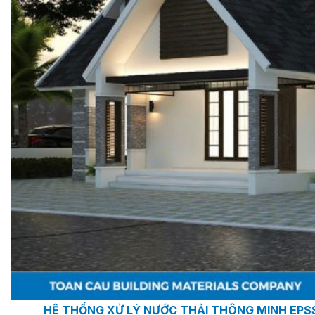
BƠM TRỤC NGANG RỜI TRỤC DSV EPSSO
BƠM CHÌM THOÁT NƯỚC EPSSO
HỆ THỐNG BƠM NÂNG NƯỚC THẢI VỆ SINH EPS
HỆ THỐNG CẤP NƯỚC UỐNG EPSSO
HỆ THỐNG TÁCH DẦU NƯỚC THẢI EPSSO
HỆ THỐNG XỬ LÝ NƯỚC THẢI THÔNG MINH EPS