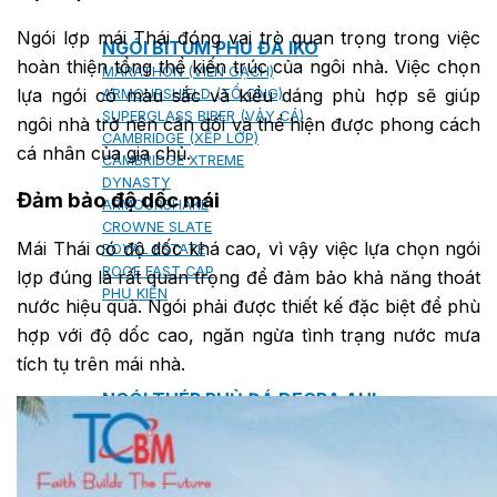
Ngói lợp mái Thái đóng vai trò quan trọng trong việc
NGÓI BITUM PHỦ ĐÁ IKO
hoàn thiện tổng thể kiến trúc của ngôi nhà. Việc chọn
MARATHON (VIÊN GẠCH)
lựa ngói có màu sắc và kiểu dáng phù hợp sẽ giúp
ARMOURSHIELD (TỔ ONG)
SUPERGLASS BIBER (VẢY CÁ)
ngôi nhà trở nên cân đối và thể hiện được phong cách
CAMBRIDGE (XẾP LỚP)
cá nhân của gia chủ.
CAMBRIDGE XTREME
DYNASTY
Đảm bảo độ dốc mái
ARMOURSHAKE
CROWNE SLATE
Mái Thái có độ dốc khá cao, vì vậy việc lựa chọn ngói
ROYAL ESTATE
ROOF FAST CAP
lợp đúng là rất quan trọng để đảm bảo khả năng thoát
PHỤ KIỆN
nước hiệu quả. Ngói phải được thiết kế đặc biệt để phù
hợp với độ dốc cao, ngăn ngừa tình trạng nước mưa
tích tụ trên mái nhà.
NGÓI THÉP PHỦ ĐÁ DECRA AHI
CLASSIC
HERITAGE
MILANO