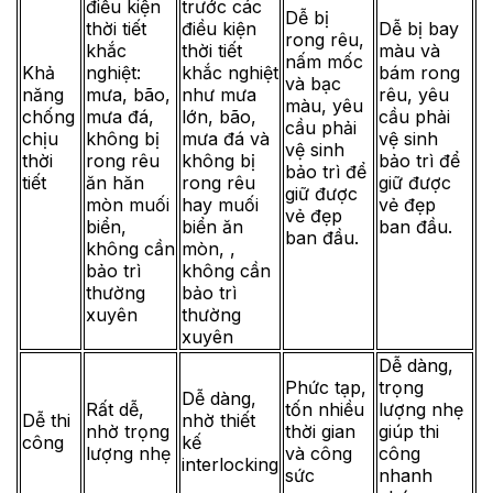
điều kiện
trước các
Dễ bị
thời tiết
điều kiện
Dễ bị bay
rong rêu,
khắc
thời tiết
màu và
nấm mốc
Khả
nghiệt:
khắc nghiệt
bám rong
và bạc
năng
mưa, bão,
như mưa
rêu, yêu
màu, yêu
chống
mưa đá,
lớn, bão,
cầu phải
cầu phải
chịu
không bị
mưa đá và
vệ sinh
vệ sinh
thời
rong rêu
không bị
bảo trì để
bảo trì để
tiết
ăn hăn
rong rêu
giữ được
giữ được
mòn muối
hay muối
vẻ đẹp
vẻ đẹp
biển,
biển ăn
ban đầu.
ban đầu.
không cần
mòn, ,
bảo trì
không cần
thường
bảo trì
xuyên
thường
xuyên
Dễ dàng,
Phức tạp,
trọng
Dễ dàng,
Rất dễ,
tốn nhiều
lượng nhẹ
Dễ thi
nhờ thiết
nhờ trọng
thời gian
giúp thi
công
kế
lượng nhẹ
và công
công
interlocking
sức
nhanh