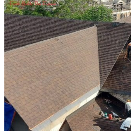
VAN NGĂN DÒNG CHẢY NGƯỢC
VAN GIẢM ÁP
VAN CÂN BẰNG
VAN AN TOÀN
VAN ĐIỀU KHIỂN NƯỚC NÓNG