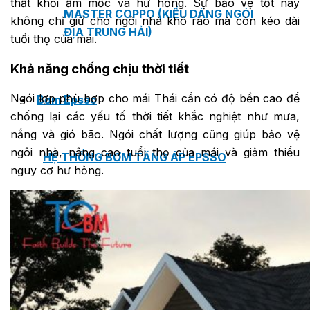
thất khỏi ẩm mốc và hư hỏng. Sự bảo vệ tốt này
MASTER COPPO (KIỂU DÁNG NGÓI
không chỉ giữ cho ngôi nhà khô ráo mà còn kéo dài
ĐỊA TRUNG HẢI)
tuổi thọ của mái.
Khả năng chống chịu thời tiết
Ngói lợp phù hợp cho mái Thái cần có độ bền cao để
Bơm Epsso
chống lại các yếu tố thời tiết khắc nghiệt như mưa,
nắng và gió bão. Ngói chất lượng cũng giúp bảo vệ
ngôi nhà, nâng cao tuổi thọ của mái và giảm thiểu
HỆ THỐNG BƠM TĂNG ÁP EPSSO
nguy cơ hư hỏng.
BƠM TRỤC ĐỨNG ĐƠN TẦNG CÁNH INLINE DP E
BƠM TRỤC ĐỨNG ĐA TẦNG CÁNH EPSSO
BƠM TRỤC NGANG ĐA TẦNG CÁNH EPSSO