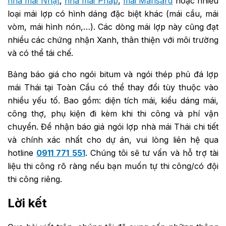
nhà mái Nhật
,
nhà mái Pháp
,
mái Mansard
hoặc nhiều
loại mái lợp có hình dáng đặc biệt khác (mái cầu, mái
vòm, mái hình nón,…). Các dòng mái lợp này cũng đạt
nhiều các chứng nhận Xanh, thân thiện với môi trường
và có thể tái chế.
Bảng báo giá cho ngói bitum và ngói thép phủ đá lợp
mái Thái tại Toàn Cầu có thể thay đổi tùy thuộc vào
nhiều yếu tố. Bao gồm: diện tích mái, kiểu dáng mái,
công thợ, phụ kiện đi kèm khi thi công và phí vận
chuyển. Để nhận báo giá ngói lợp nhà mái Thái chi tiết
và chính xác nhất cho dự án, vui lòng liên hệ qua
hotline
0911 771 551
. Chúng tôi sẽ tư vấn và hỗ trợ tài
liệu thi công rõ ràng nếu bạn muốn tự thi công/có đội
thi công riêng.
Lời kết