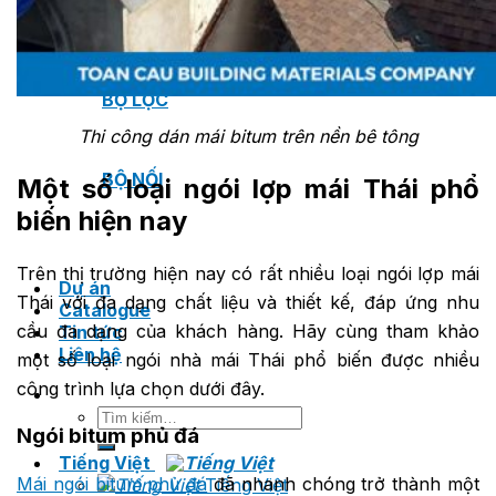
VAN XẢ KHÍ
BỘ LỌC
Thi công dán mái bitum trên nền bê tông
BỘ NỐI
Một số loại ngói lợp mái Thái phổ
biến hiện nay
Trên thị trường hiện nay có rất nhiều loại ngói lợp mái
Dự án
Thái với đa dạng chất liệu và thiết kế, đáp ứng nhu
Catalogue
cầu đa dạng của khách hàng. Hãy cùng tham khảo
Tin tức
Liên hệ
một số loại ngói nhà mái Thái phổ biến được nhiều
công trình lựa chọn dưới đây.
Tìm
Ngói bitum phủ đá
kiếm:
Tiếng Việt
Mái ngói bitum phủ đá
đã nhanh chóng trở thành một
Tiếng Việt