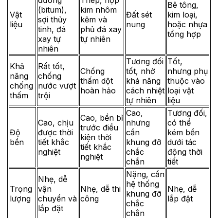
đường
Thép,
hợp
Bê tông,
(bitum),
kim nhôm
Vật
Đất sét
kim loại,
sợi thủy
kẽm và
liệu
nung
hoặc nhựa
tinh, đá
phủ đá xay
tổng hợp
xay tự
tự nhiên
nhiên
Tương đối
Tốt,
Khả
Rất tốt,
Chống
tốt, nhờ
nhưng phụ
năng
chống
thấm dột
khả năng
thuộc vào
chống
nước vượt
hoàn hảo
cách nhiệt
loại vật
thấm
trội
tự nhiên
liệu
Cao,
Tương đối,
Cao, bền bỉ
Cao, chịu
nhưng
có thể
trước điều
Độ
được thời
cần
kém bền
kiện thời
bền
tiết khắc
khung đỡ
dưới tác
tiết khắc
nghiệt
chắc
động thời
nghiệt
chắn
tiết
Nặng, cần
Nhẹ, dễ
hệ thống
Trọng
vận
Nhẹ, dễ thi
Nhẹ, dễ
khung đỡ
lượng
chuyển và
công
lắp đặt
chắc
lắp đặt
chắn