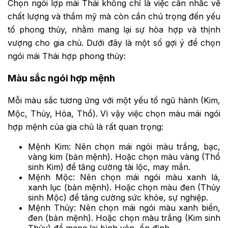
Chọn ngói lợp mái Thái không chỉ là việc cân nhắc về
chất lượng và thẩm mỹ mà còn cần chú trọng đến yếu
tố phong thủy, nhằm mang lại sự hòa hợp và thịnh
vượng cho gia chủ. Dưới đây là một số gợi ý để chọn
ngói mái Thái hợp phong thủy:
Màu sắc ngói hợp mệnh
Mỗi màu sắc tương ứng với một yếu tố ngũ hành (Kim,
Mộc, Thủy, Hỏa, Thổ). Vì vậy việc chọn màu mái ngói
hợp mệnh của gia chủ là rất quan trọng:
Mệnh Kim: Nên chọn mái ngói màu trắng, bạc,
vàng kim (bản mệnh). Hoặc chọn màu vàng (Thổ
sinh Kim) để tăng cường tài lộc, may mắn.
Mệnh Mộc: Nên chọn mái ngói màu xanh lá,
xanh lục (bản mệnh). Hoặc chọn màu đen (Thủy
sinh Mộc) để tăng cường sức khỏe, sự nghiệp.
Mệnh Thủy: Nên chọn mái ngói màu xanh biển,
đen (bản mệnh). Hoặc chọn màu trắng (Kim sinh
Thủy) để mang lại bình yên, ổn định.