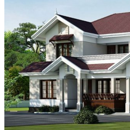
SHAKE
SENATOR
ANTICA
CF SLATE
CF SHAKE
CF SHINGLE
CALIBRE
TẤM LỢP KIM LOẠI
PREMIUM - COPPER PRESTIGE ULTIMETAL HD
PREMIUM - COPPER PRESTIGE COMPACT PLUS
PREMIUM - COPPER PRESTIGE ELITE
PREMIUM - COPPER PRESTIGE TRADITIONAL
TẤM ỐP VOX
TẤM ỐP TRẦN INFRATOP
TẤM ỐP TƯỜNG MAX-3