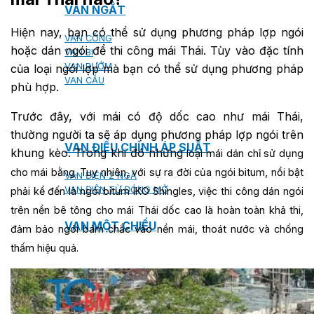
VAN NGẮT
Hiện nay, bạn có thể sử dụng phương pháp lợp ngói
VAN CỔNG
hoặc dán ngói để thi công mái Thái. Tùy vào đặc tính
VAN BI
VAN BƯỚM
của loại ngói lợp mà bạn có thể sử dụng phương pháp
VAN CẦU
phù hợp.
Trước đây, với mái có độ dốc cao như mái Thái,
thường người ta sẽ áp dụng phương pháp lợp ngói trên
VAN ĐIỀU CHỈNH ÁP SUẤT
khung kèo. Trong khi đó những
loại mái dán chỉ sử dụng
cho mái bằng. Tuy nhiên, với sự ra đời của ngói bitum, nổi bật
VAN ĐIỆN 2 NGÃ
VAN ĐIỆN TỪ ĐÓNG MỞ
phải kể đến là ngói bitum IKO Shingles, việc thi công dán ngói
trên nền bê tông cho mái Thái dốc cao là hoàn toàn khả thi,
VAN MỘT CHIỀU
đảm bảo ngói bám chắc vào nền mái, thoát nước và chống
thấm hiệu quả.
VAN ĐIỀU KHIỂN TỰ ĐỘNG