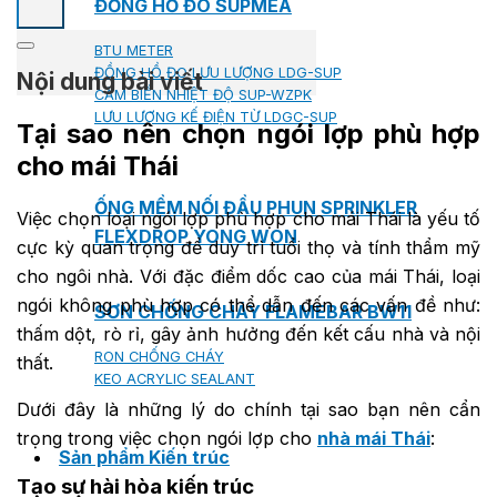
ĐỒNG HỒ ĐO SUPMEA
BTU METER
ĐỒNG HỒ ĐO LƯU LƯỢNG LDG-SUP
Nội dung bài viết
CẢM BIẾN NHIỆT ĐỘ SUP-WZPK
LƯU LƯỢNG KẾ ĐIỆN TỪ LDGC-SUP
Tại sao nên chọn ngói lợp phù hợp
cho mái Thái
ỐNG MỀM NỐI ĐẦU PHUN SPRINKLER
Việc chọn loại ngói lợp phù hợp cho mái Thái là yếu tố
FLEXDROP YONG WON
cực kỳ quan trọng để duy trì tuổi thọ và tính thẩm mỹ
cho ngôi nhà. Với đặc điểm dốc cao của mái Thái, loại
ngói không phù hợp có thể dẫn đến các vấn đề như:
SƠN CHỐNG CHÁY FLAMEBAR BW11
thấm dột, rò rỉ, gây ảnh hưởng đến kết cấu nhà và nội
RON CHỐNG CHÁY
thất.
KEO ACRYLIC SEALANT
Dưới đây là những lý do chính tại sao bạn nên cẩn
trọng trong việc chọn ngói lợp cho
nhà mái Thái
:
Sản phẩm Kiến trúc
Tạo sự hài hòa kiến trúc