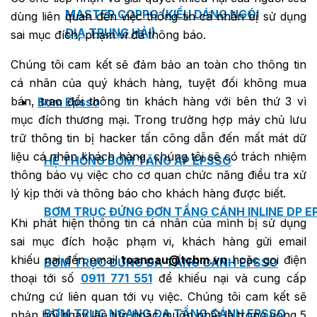
MASTER COPPO (KIỂU DÁNG NGÓI
dùng liên quan đến việc thông tin cá nhân bị sử dụng
ĐỊA TRUNG HẢI)
sai mục đích, phạm vi đã thông báo.
Chúng tôi cam kết sẽ đảm bảo an toàn cho thông tin
cá nhân của quý khách hàng, tuyệt đối không mua
bán, trao đổi thông tin khách hàng với bên thứ 3 vì
Bơm Epsso
mục đích thương mại. Trong trường hợp máy chủ lưu
trữ thông tin bị hacker tấn công dẫn đến mất mát dữ
liệu cá nhân khách hàng, chúng tôi sẽ có trách nhiệm
HỆ THỐNG BƠM TĂNG ÁP EPSSO
thông báo vụ việc cho cơ quan chức năng điều tra xử
lý kịp thời và thông báo cho khách hàng được biết.
BƠM TRỤC ĐỨNG ĐƠN TẦNG CÁNH INLINE DP E
Khi phát hiện thông tin cá nhân của mình bị sử dụng
sai mục đích hoặc phạm vi, khách hàng gửi email
khiếu nại đến email
toancau@tcbm.vn
hoặc gọi điện
BƠM TRỤC ĐỨNG ĐA TẦNG CÁNH EPSSO
thoại tới số
0911 771 551
để khiếu nại và cung cấp
chứng cứ liên quan tới vụ việc. Chúng tôi cam kết sẽ
BƠM TRỤC NGANG ĐA TẦNG CÁNH EPSSO
phản hồi ngay lập tức hoặc muộn nhất là trong vòng 5