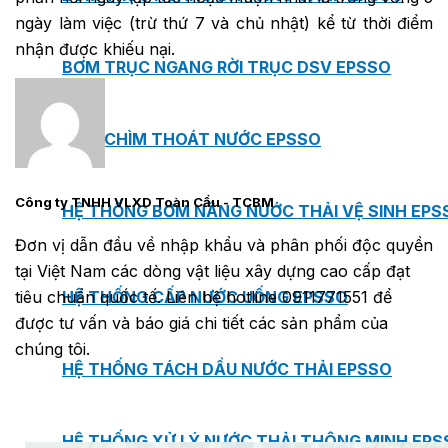
ngày làm việc (trừ thứ 7 và chủ nhật) kể từ thời điểm
nhận được khiếu nại.
BƠM TRỤC NGANG RỜI TRỤC DSV EPSSO
BƠM CHÌM THOÁT NƯỚC EPSSO
Công ty TNHH VLXD Toàn Cầu - TCBM
HỆ THỐNG BƠM NÂNG NƯỚC THẢI VỆ SINH EPS
Đơn vị dẫn đầu về nhập khẩu và phân phối độc quyền
tại Việt Nam các dòng vật liệu xây dựng cao cấp đạt
HỆ THỐNG CẤP NƯỚC UỐNG EPSSO
tiêu chuẩn quốc tế. Liên hệ hotline 0911771551 để
được tư vấn và báo giá chi tiết các sản phẩm của
chúng tôi.
HỆ THỐNG TÁCH DẦU NƯỚC THẢI EPSSO
HỆ THỐNG XỬ LÝ NƯỚC THẢI THÔNG MINH EPS