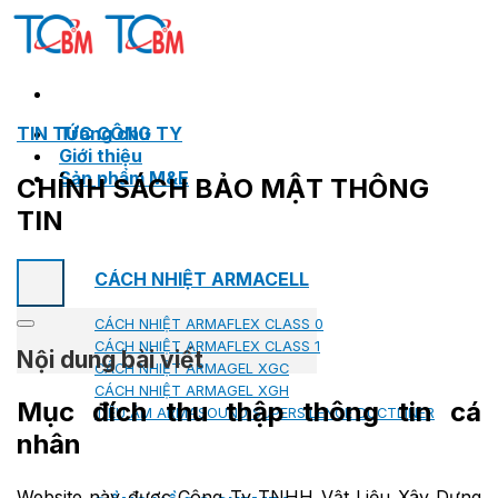
Skip
to
content
TIN TỨC CÔNG TY
Trang chủ
Giới thiệu
Sản phẩm M&E
CHÍNH SÁCH BẢO MẬT THÔNG
TIN
CÁCH NHIỆT ARMACELL
CÁCH NHIỆT ARMAFLEX CLASS 0
CÁCH NHIỆT ARMAFLEX CLASS 1
Nội dung bài viết
CÁCH NHIỆT ARMAGEL XGC
CÁCH NHIỆT ARMAGEL XGH
Mục đích thu thập thông tin cá
TIÊU ÂM ARMASOUND SUPERSILENCE DUCTLINER
nhân
Website này được Công Ty TNHH Vật Liệu Xây Dựng