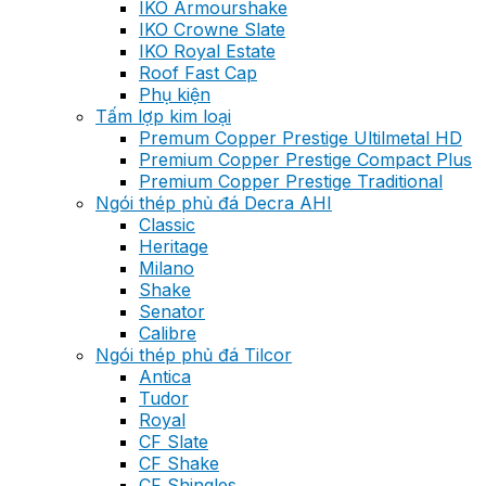
IKO Armourshake
IKO Crowne Slate
IKO Royal Estate
Roof Fast Cap
Phụ kiện
Tấm lợp kim loại
Premum Copper Prestige Ultilmetal HD
Premium Copper Prestige Compact Plus
Premium Copper Prestige Traditional
Ngói thép phủ đá Decra AHI
Classic
Heritage
Milano
Shake
Senator
Calibre
Ngói thép phủ đá Tilcor
Antica
Tudor
Royal
CF Slate
CF Shake
CF Shingles