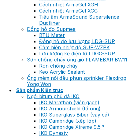
Cách nhiệt ArmaGel XGH
Cách nhiệt ArmaGel XGC
Tiêu âm ArmaSound Supersilence
Ductliner
Đồng hồ đo Supmea
BTU Meter
Đồng hồ đo lưu lượng LDG-SUP
Cảm biến nhiệt độ SUP-WZPK
Lưu lượng kế điện từ LDGC-SUP
Sơn chống cháy ống gió FLAMEBAR BW11
Ron chống cháy
Keo Acrylic Sealant
Ống mềm nối đầu phun sprinkler Flexdrop
Yong Won
Sản phẩm Kiến trúc
Ngói bitum phủ đá IKO
IKO Marathon (viên gạch)
IKO Armourshield (tổ ong)
IKO Superglass Biber (vảy cá)
IKO Cambridge (xếp lớp)
IKO Cambridge Xtreme 9.5 °
IKO Dynasty