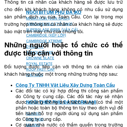
Thông tin cá nhân của khách hàng sẽ được lưu trữ
cho đến khi khách hàng không có nhu cầu sử dụng
NGÓI BITUM PHỦ ĐÁ IKO
sản phẩm dịch vụ của Toàn Cầu. Còn lại trong mọi
MARATHON (VIÊN GẠCH)
trường hợp thông tin cá nhân của khách hàng sẽ được
ARMOURSHIELD (TỔ ONG)
SUPERGLASS BIBER (VẢY CÁ)
bảo mật trên máy chủ của chúng tôi.
CAMBRIDGE (XẾP LỚP)
CAMBRIDGE XTREME
Những người hoặc tổ chức có thể
DYNASTY
được tiếp cận với thông tin
ARMOURSHAKE
CROWNE SLATE
ROYAL ESTATE
Đối tượng được tiếp cận với thông tin cá nhân của
ROOF FAST CAP
khách hàng thuộc một trong những trường hợp sau:
PHỤ KIỆN
Công Ty TNHH Vật Liệu Xây Dựng Toàn Cầu
Các đối tác có ký hợp đồng thi công sản phẩm
do Công ty cung cấp. Các đối tác này sẽ nhận
được những thông tin khách hàng (có thể một
NGÓI THÉP PHỦ ĐÁ DECRA AHI
phần hoặc toàn bộ thông tin tùy theo dịch vụ) để
tiến hành hỗ trợ người dùng sử dụng sản phẩm
CLASSIC
do Công ty cung cấp.
HERITAGE
Cơ quan nhà nước có thẩm quyền trong trường
MILANO