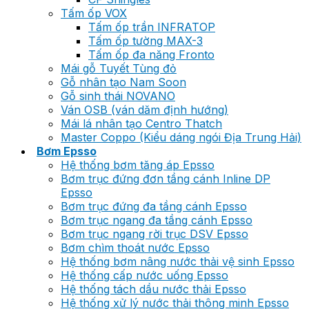
Tấm ốp VOX
Tấm ốp trần INFRATOP
Tấm ốp tường MAX-3
Tấm ốp đa năng Fronto
Mái gỗ Tuyết Tùng đỏ
Gỗ nhân tạo Nam Soon
Gỗ sinh thái NOVANO
Ván OSB (ván dăm định hướng)
Mái lá nhân tạo Centro Thatch
Master Coppo (Kiểu dáng ngói Địa Trung Hải)
Bơm Epsso
Hệ thống bơm tăng áp Epsso
Bơm trục đứng đơn tầng cánh Inline DP
Epsso
Bơm trục đứng đa tầng cánh Epsso
Bơm trục ngang đa tầng cánh Epsso
Bơm trục ngang rời trục DSV Epsso
Bơm chìm thoát nước Epsso
Hệ thống bơm nâng nước thải vệ sinh Epsso
Hệ thống cấp nước uống Epsso
Hệ thống tách dầu nước thải Epsso
Hệ thống xử lý nước thải thông minh Epsso