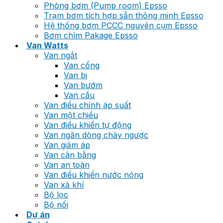
Phòng bơm (Pump room) Epsso
Trạm bơm tích hợp sẵn thông minh Epsso
Hệ thống bơm PCCC nguyên cụm Epsso
Bơm chìm Pakage Epsso
Van Watts
Van ngắt
Van cổng
Van bi
Van bướm
Van cầu
Van điều chỉnh áp suất
Van một chiều
Van điều khiển tự động
Van ngăn dòng chảy ngược
Van giảm áp
Van cân bằng
Van an toàn
Van điều khiển nước nóng
Van xả khí
Bộ lọc
Bộ nối
Dự án