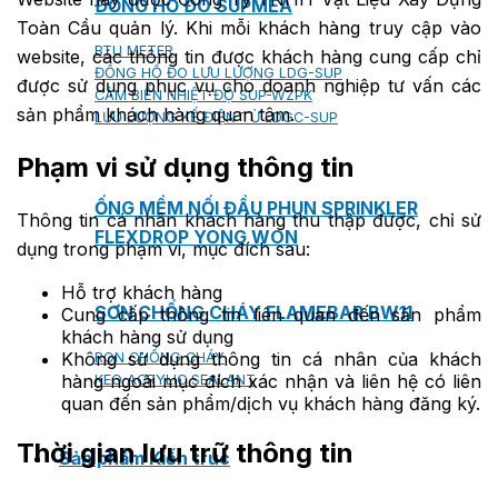
ĐỒNG HỒ ĐO SUPMEA
Toàn Cầu quản lý. Khi mỗi khách hàng truy cập vào
BTU METER
website, các thông tin được khách hàng cung cấp chỉ
ĐỒNG HỒ ĐO LƯU LƯỢNG LDG-SUP
được sử dụng phục vụ cho doanh nghiệp tư vấn các
CẢM BIẾN NHIỆT ĐỘ SUP-WZPK
sản phẩm khách hàng quan tâm.
LƯU LƯỢNG KẾ ĐIỆN TỪ LDGC-SUP
Phạm vi sử dụng thông tin
ỐNG MỀM NỐI ĐẦU PHUN SPRINKLER
Thông tin cá nhân khách hàng thu thập được, chỉ sử
FLEXDROP YONG WON
dụng trong phạm vi, mục đích sau:
Hỗ trợ khách hàng
SƠN CHỐNG CHÁY FLAMEBAR BW11
Cung cấp thông tin liên quan đến sản phẩm
khách hàng sử dụng
Không sử dụng thông tin cá nhân của khách
RON CHỐNG CHÁY
hàng ngoài mục đích xác nhận và liên hệ có liên
KEO ACRYLIC SEALANT
quan đến sản phẩm/dịch vụ khách hàng đăng ký.
Thời gian lưu trữ thông tin
Sản phẩm Kiến trúc