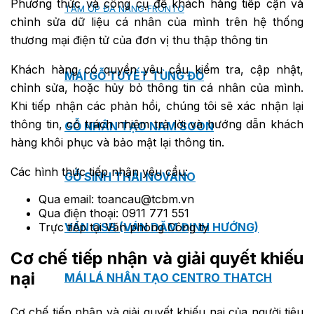
Phương thức và công cụ để khách hàng tiếp cận và
TẤM ỐP ĐA NĂNG FRONTO
chỉnh sửa dữ liệu cá nhân của mình trên hệ thống
thương mại điện tử của đơn vị thu thập thông tin
Khách hàng có quyền yêu cầu kiểm tra, cập nhật,
MÁI GỖ TUYẾT TÙNG ĐỎ
chỉnh sửa, hoặc hủy bỏ thông tin cá nhân của mình.
Khi tiếp nhận các phản hồi, chúng tôi sẽ xác nhận lại
thông tin, có trách nhiệm trả lời và hướng dẫn khách
GỖ NHÂN TẠO NAM SOON
hàng khôi phục và bảo mật lại thông tin.
Các hình thức tiếp nhận yêu cầu:
GỖ SINH THÁI NOVANO
Qua email: toancau@tcbm.vn
Qua điện thoại: 0911 771 551
VÁN OSB (VÁN DĂM ĐỊNH HƯỚNG)
Trực tiếp tại Văn phòng Công ty
Cơ chế tiếp nhận và giải quyết khiếu
nại
MÁI LÁ NHÂN TẠO CENTRO THATCH
Cơ chế tiếp nhận và giải quyết khiếu nại của người tiêu