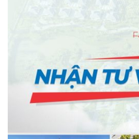
PHÒNG BƠM (PUMP ROOM) EPSSO
TRẠM BƠM TÍCH HỢP SẴN THÔNG MINH EPSSO
HỆ THỐNG BƠM PCCC NGUYÊN CỤM EPSSO
BƠM CHÌM PACKAGE EPSSO
Van Watts