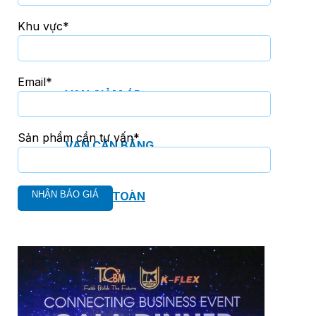
Khu vực*
VAN NGĂN DÒNG CHẢY NGƯỢC
Email*
VAN GIẢM ÁP
Sản phẩm cần tư vấn*
VAN CÂN BẰNG
VAN AN TOÀN
VAN ĐIỀU KHIỂN NƯỚC NÓNG