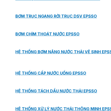
BƠM TRỤC NGANG RỜI TRỤC DSV EPSSO
BƠM CHÌM THOÁT NƯỚC EPSSO
HỆ THỐNG BƠM NÂNG NƯỚC THẢI VỆ SINH EPS
HỆ THỐNG CẤP NƯỚC UỐNG EPSSO
HỆ THỐNG TÁCH DẦU NƯỚC THẢI EPSSO
HỆ THỐNG XỬ LÝ NƯỚC THẢI THÔNG MINH EPS