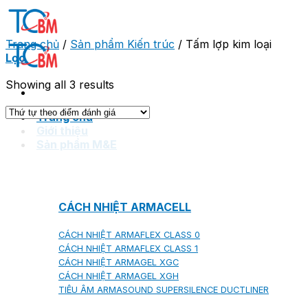
Skip
to
content
Trang chủ
/
Sản phẩm Kiến trúc
/
Tấm lợp kim loại
Lọc
Showing all 3 results
Trang chủ
Giới thiệu
Sản phẩm M&E
CÁCH NHIỆT ARMACELL
CÁCH NHIỆT ARMAFLEX CLASS 0
CÁCH NHIỆT ARMAFLEX CLASS 1
CÁCH NHIỆT ARMAGEL XGC
CÁCH NHIỆT ARMAGEL XGH
TIÊU ÂM ARMASOUND SUPERSILENCE DUCTLINER