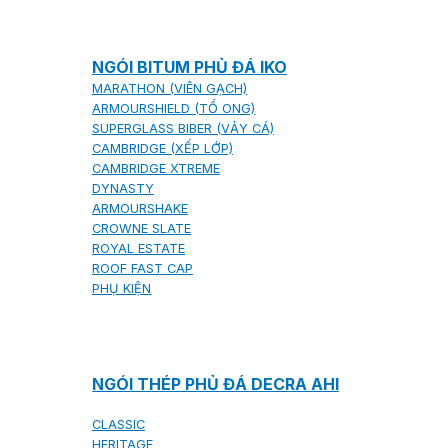
NGÓI BITUM PHỦ ĐÁ IKO
MARATHON (VIÊN GẠCH)
ARMOURSHIELD (TỔ ONG)
SUPERGLASS BIBER (VẢY CÁ)
CAMBRIDGE (XẾP LỚP)
CAMBRIDGE XTREME
DYNASTY
ARMOURSHAKE
CROWNE SLATE
ROYAL ESTATE
ROOF FAST CAP
PHỤ KIỆN
NGÓI THÉP PHỦ ĐÁ DECRA AHI
CLASSIC
HERITAGE