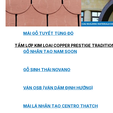
TẤM ỐP TƯỜNG MAX-3
TẤM ỐP ĐA NĂNG FRONTO
MÁI GỖ TUYẾT TÙNG ĐỎ
TẤM LỢP KIM LOẠI COPPER PRESTIGE TRADITIO
GỖ NHÂN TẠO NAM SOON
GỖ SINH THÁI NOVANO
VÁN OSB (VÁN DĂM ĐỊNH HƯỚNG)
MÁI LÁ NHÂN TẠO CENTRO THATCH