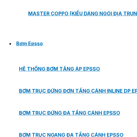
MASTER COPPO (KIỂU DÁNG NGÓI ĐỊA TRUN
Bơm Epsso
HỆ THỐNG BƠM TĂNG ÁP EPSSO
BƠM TRỤC ĐỨNG ĐƠN TẦNG CÁNH INLINE DP E
BƠM TRỤC ĐỨNG ĐA TẦNG CÁNH EPSSO
BƠM TRỤC NGANG ĐA TẦNG CÁNH EPSSO