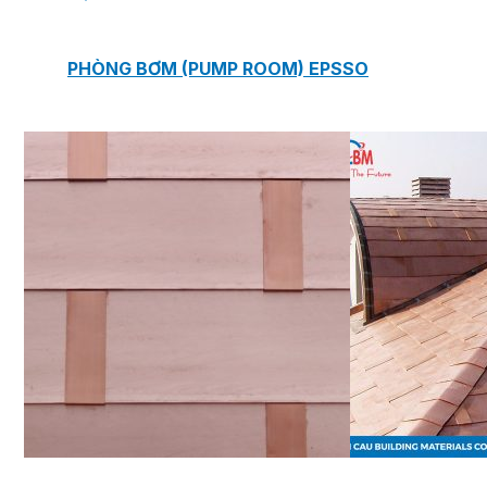
PHÒNG BƠM (PUMP ROOM) EPSSO
TRẠM BƠM TÍCH HỢP SẴN THÔNG MINH EPSSO
HỆ THỐNG BƠM PCCC NGUYÊN CỤM EPSSO
BƠM CHÌM PACKAGE EPSSO
Van Watts