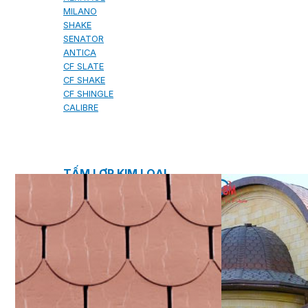
MILANO
SHAKE
SENATOR
ANTICA
CF SLATE
CF SHAKE
CF SHINGLE
CALIBRE
TẤM LỢP KIM LOẠI
PREMIUM - COPPER PRESTIGE ULTIMETAL HD
PREMIUM - COPPER PRESTIGE COMPACT PLUS
PREMIUM - COPPER PRESTIGE ELITE
PREMIUM - COPPER PRESTIGE TRADITIONAL
TẤM ỐP VOX
TẤM ỐP TRẦN INFRATOP