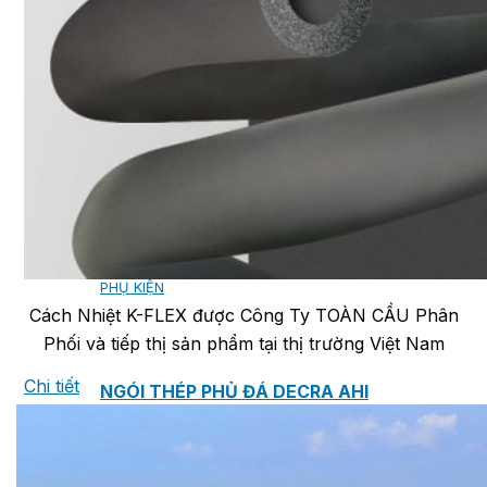
NGÓI BITUM PHỦ ĐÁ IKO
MARATHON (VIÊN GẠCH)
ARMOURSHIELD (TỔ ONG)
SUPERGLASS BIBER (VẢY CÁ)
CAMBRIDGE (XẾP LỚP)
CAMBRIDGE XTREME
DYNASTY
ARMOURSHAKE
CROWNE SLATE
ROYAL ESTATE
ROOF FAST CAP
PHỤ KIỆN
Cách Nhiệt K-FLEX được Công Ty TOÀN CẦU Phân
Phối và tiếp thị sản phẩm tại thị trường Việt Nam
Chi tiết
NGÓI THÉP PHỦ ĐÁ DECRA AHI
CLASSIC
HERITAGE
MILANO