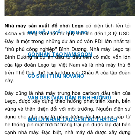
TẤM ỐP ĐA NĂNG FRONTO
Nhà máy sản xuất đồ chơi Lego
có diện tích lên tới
MÁI GỖ TUYẾT TÙNG ĐỎ
44ha với tổng vốn đầu tư quy mô lên đến 1,3 tỷ USD.
Đây là một trong những dự án có vốn FDI lớn nhất tại
“thủ phủ công nghiệp” Bình Dương. Nhà máy Lego tại
GỖ NHÂN TẠO NAM SOON
Bình Dương là dự án đầu tư đầu tiên có mức vốn lớn
của tập đoàn Lego tại Việt Nam và là nhà máy thứ 6
trên Thế Giới, thứ hai tại khu vực Châu Á của tập đoàn
GỖ SINH THÁI NOVANO
này.
Đây cũng là nhà máy trung hòa carbon đầu tiên của
VÁN OSB (VÁN DĂM ĐỊNH HƯỚNG)
Lego, được xây dựng theo hướng phát triển xanh, bền
vững và thân thiện đối với môi trường. Nguồn điện sử
dụng cho nhà máy là năng lượng tái tạo cung cấp từ
MÁI LÁ NHÂN TẠO CENTRO THATCH
hệ thống pin mặt trời từ trang trại pin được lắp đặt bên
cạnh nhà máy. Đặc biệt, nhà máy đã được xây dựng