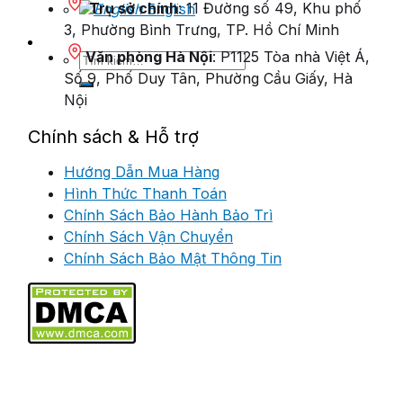
Trụ sở chính
: 11 Đường số 49, Khu phố
English
3, Phường Bình Trưng, TP. Hồ Chí Minh
Văn phòng Hà Nội
: P1125 Tòa nhà Việt Á,
Tìm
kiếm:
Số 9, Phố Duy Tân, Phường Cầu Giấy, Hà
Nội
Chính sách & Hỗ trợ
Hướng Dẫn Mua Hàng
Hình Thức Thanh Toán
Chính Sách Bảo Hành Bảo Trì
Chính Sách Vận Chuyển
Chính Sách Bảo Mật Thông Tin