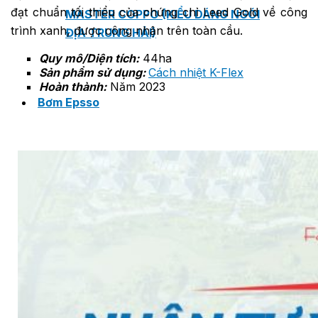
đạt chuẩn tối thiểu của chứng chỉ Leed Gold về công
MASTER COPPO (KIỂU DÁNG NGÓI
trình xanh, được công nhận trên toàn cầu.
ĐỊA TRUNG HẢI)
Quy mô/Diện tích:
44ha
Sản phẩm sử dụng:
Cách nhiệt K-Flex
Hoàn thành:
Năm 2023
Bơm Epsso
HỆ THỐNG BƠM TĂNG ÁP EPSSO
BƠM TRỤC ĐỨNG ĐƠN TẦNG CÁNH INLINE DP E
BƠM TRỤC ĐỨNG ĐA TẦNG CÁNH EPSSO
BƠM TRỤC NGANG ĐA TẦNG CÁNH EPSSO