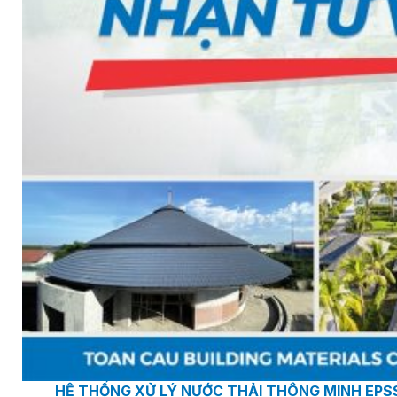
BƠM TRỤC NGANG RỜI TRỤC DSV EPSSO
BƠM CHÌM THOÁT NƯỚC EPSSO
HỆ THỐNG BƠM NÂNG NƯỚC THẢI VỆ SINH EPS
HỆ THỐNG CẤP NƯỚC UỐNG EPSSO
HỆ THỐNG TÁCH DẦU NƯỚC THẢI EPSSO
HỆ THỐNG XỬ LÝ NƯỚC THẢI THÔNG MINH EPS