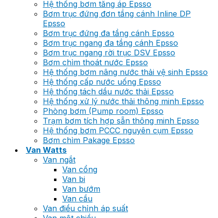
Hệ thống bơm tăng áp Epsso
Bơm trục đứng đơn tầng cánh Inline DP
Epsso
Bơm trục đứng đa tầng cánh Epsso
Bơm trục ngang đa tầng cánh Epsso
Bơm trục ngang rời trục DSV Epsso
Bơm chìm thoát nước Epsso
Hệ thống bơm nâng nước thải vệ sinh Epsso
Hệ thống cấp nước uống Epsso
Hệ thống tách dầu nước thải Epsso
Hệ thống xử lý nước thải thông minh Epsso
Phòng bơm (Pump room) Epsso
Trạm bơm tích hợp sẵn thông minh Epsso
Hệ thống bơm PCCC nguyên cụm Epsso
Bơm chìm Pakage Epsso
Van Watts
Van ngắt
Van cổng
Van bi
Van bướm
Van cầu
Van điều chỉnh áp suất