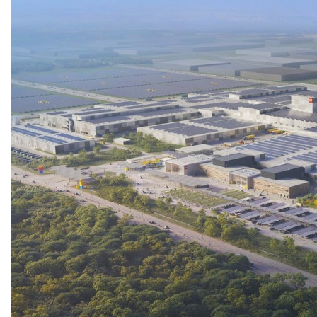
SHAKE
SENATOR
ANTICA
CF SLATE
CF SHAKE
CF SHINGLE
CALIBRE
TẤM LỢP KIM LOẠI
PREMIUM - COPPER PRESTIGE ULTIMETAL HD
PREMIUM - COPPER PRESTIGE COMPACT PLUS
PREMIUM - COPPER PRESTIGE ELITE
PREMIUM - COPPER PRESTIGE TRADITIONAL
TẤM ỐP VOX
TẤM ỐP TRẦN INFRATOP
TẤM ỐP TƯỜNG MAX-3