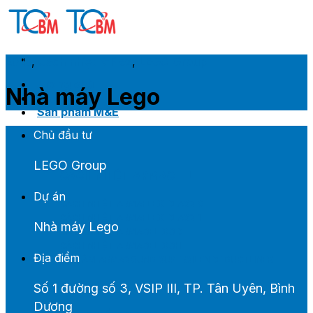
Skip
to
content
2023
,
Cách nhiệt K-Flex
,
LEGO Group
Trang chủ
Nhà máy Lego
Giới thiệu
Sản phẩm M&E
Chủ đầu tư
LEGO Group
CÁCH NHIỆT ARMACELL
Dự án
CÁCH NHIỆT ARMAFLEX CLASS 0
CÁCH NHIỆT ARMAFLEX CLASS 1
Nhà máy Lego
CÁCH NHIỆT ARMAGEL XGC
CÁCH NHIỆT ARMAGEL XGH
Địa điểm
TIÊU ÂM ARMASOUND SUPERSILENCE DUCTLINER
Số 1 đường số 3, VSIP III, TP. Tân Uyên, Bình
Dương