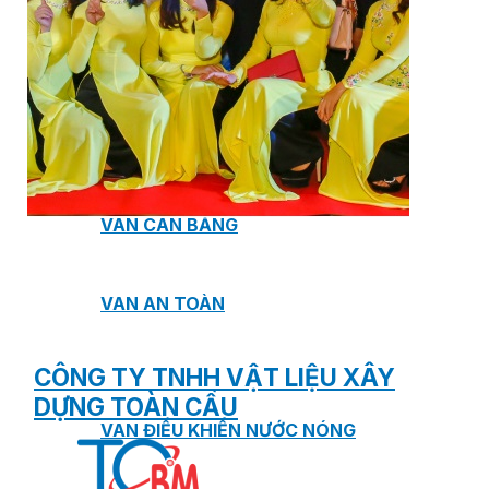
VAN NGĂN DÒNG CHẢY NGƯỢC
VAN GIẢM ÁP
VAN CÂN BẰNG
VAN AN TOÀN
CÔNG TY TNHH VẬT LIỆU XÂY
DỰNG TOÀN CẦU
VAN ĐIỀU KHIỂN NƯỚC NÓNG