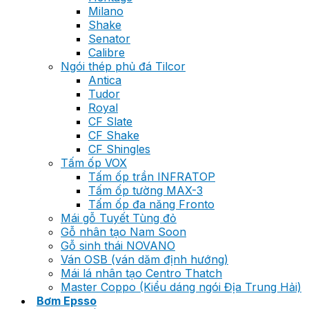
Milano
Shake
Senator
Calibre
Ngói thép phủ đá Tilcor
Antica
Tudor
Royal
CF Slate
CF Shake
CF Shingles
Tấm ốp VOX
Tấm ốp trần INFRATOP
Tấm ốp tường MAX-3
Tấm ốp đa năng Fronto
Mái gỗ Tuyết Tùng đỏ
Gỗ nhân tạo Nam Soon
Gỗ sinh thái NOVANO
Ván OSB (ván dăm định hướng)
Mái lá nhân tạo Centro Thatch
Master Coppo (Kiểu dáng ngói Địa Trung Hải)
Bơm Epsso