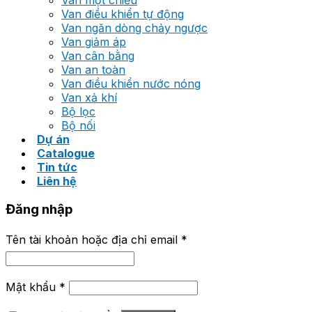
Van một chiều
Van điều khiển tự động
Van ngăn dòng chảy ngược
Van giảm áp
Van cân bằng
Van an toàn
Van điều khiển nước nóng
Van xả khí
Bộ lọc
Bộ nối
Dự án
Catalogue
Tin tức
Liên hệ
Đăng nhập
Tên tài khoản hoặc địa chỉ email
*
Mật khẩu
*