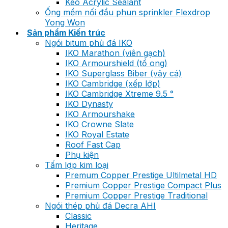
Keo Acrylic Sealant
Ống mềm nối đầu phun sprinkler Flexdrop
Yong Won
Sản phẩm Kiến trúc
Ngói bitum phủ đá IKO
IKO Marathon (viên gạch)
IKO Armourshield (tổ ong)
IKO Superglass Biber (vảy cá)
IKO Cambridge (xếp lớp)
IKO Cambridge Xtreme 9.5 °
IKO Dynasty
IKO Armourshake
IKO Crowne Slate
IKO Royal Estate
Roof Fast Cap
Phụ kiện
Tấm lợp kim loại
Premum Copper Prestige Ultilmetal HD
Premium Copper Prestige Compact Plus
Premium Copper Prestige Traditional
Ngói thép phủ đá Decra AHI
Classic
Heritage