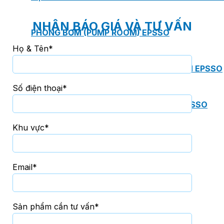
NHẬN BÁO GIÁ VÀ TƯ VẤN
PHÒNG BƠM (PUMP ROOM) EPSSO
Họ & Tên*
TRẠM BƠM TÍCH HỢP SẴN THÔNG MINH EPSSO
Số điện thoại*
HỆ THỐNG BƠM PCCC NGUYÊN CỤM EPSSO
Khu vực*
BƠM CHÌM PACKAGE EPSSO
Email*
Van Watts
Sản phẩm cần tư vấn*