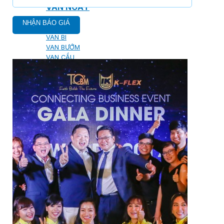
VAN NGẮT
VAN CỔNG
VAN BI
VAN BƯỚM
VAN CẦU
VAN ĐIỀU CHỈNH ÁP SUẤT
VAN ĐIỆN 2 NGÃ
VAN ĐIỆN TỪ ĐÓNG MỞ
VAN MỘT CHIỀU
VAN ĐIỀU KHIỂN TỰ ĐỘNG