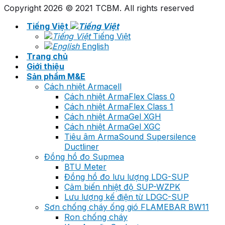
Copyright 2026 © 2021 TCBM. All rights reserved
Tiếng Việt
Tiếng Việt
English
Trang chủ
Giới thiệu
Sản phẩm M&E
Cách nhiệt Armacell
Cách nhiệt ArmaFlex Class 0
Cách nhiệt ArmaFlex Class 1
Cách nhiệt ArmaGel XGH
Cách nhiệt ArmaGel XGC
Tiêu âm ArmaSound Supersilence
Ductliner
Đồng hồ đo Supmea
BTU Meter
Đồng hồ đo lưu lượng LDG-SUP
Cảm biến nhiệt độ SUP-WZPK
Lưu lượng kế điện từ LDGC-SUP
Sơn chống cháy ống gió FLAMEBAR BW11
Ron chống cháy