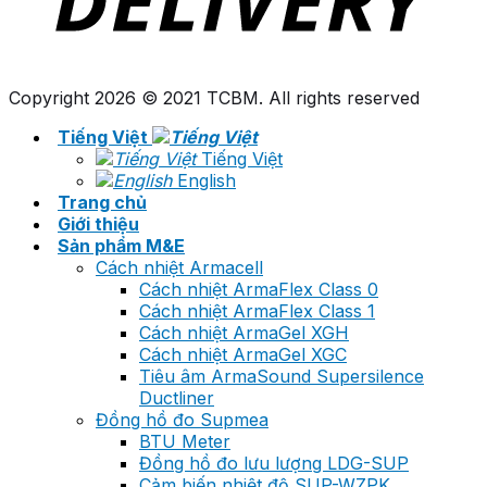
Copyright 2026 © 2021 TCBM. All rights reserved
Tiếng Việt
Tiếng Việt
English
Trang chủ
Giới thiệu
Sản phẩm M&E
Cách nhiệt Armacell
Cách nhiệt ArmaFlex Class 0
Cách nhiệt ArmaFlex Class 1
Cách nhiệt ArmaGel XGH
Cách nhiệt ArmaGel XGC
Tiêu âm ArmaSound Supersilence
Ductliner
Đồng hồ đo Supmea
BTU Meter
Đồng hồ đo lưu lượng LDG-SUP
Cảm biến nhiệt độ SUP-WZPK