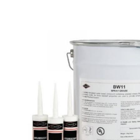
SHAKE
SENATOR
ANTICA
CF SLATE
CF SHAKE
CF SHINGLE
CALIBRE
TẤM LỢP KIM LOẠI
PREMIUM - COPPER PRESTIGE ULTIMETAL HD
PREMIUM - COPPER PRESTIGE COMPACT PLUS
PREMIUM - COPPER PRESTIGE ELITE
PREMIUM - COPPER PRESTIGE TRADITIONAL
TẤM ỐP VOX
TẤM ỐP TRẦN INFRATOP
TẤM ỐP TƯỜNG MAX-3