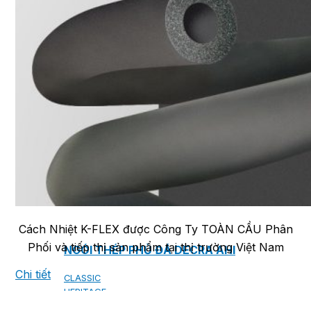
NGÓI BITUM PHỦ ĐÁ IKO
MARATHON (VIÊN GẠCH)
ARMOURSHIELD (TỔ ONG)
SUPERGLASS BIBER (VẢY CÁ)
CAMBRIDGE (XẾP LỚP)
CAMBRIDGE XTREME
DYNASTY
ARMOURSHAKE
CROWNE SLATE
ROYAL ESTATE
ROOF FAST CAP
PHỤ KIỆN
Cách Nhiệt K-FLEX được Công Ty TOÀN CẦU Phân
Phối và tiếp thị sản phẩm tại thị trường Việt Nam
NGÓI THÉP PHỦ ĐÁ DECRA AHI
Chi tiết
CLASSIC
HERITAGE
MILANO