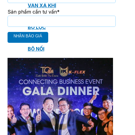
VAN XẢ KHÍ
Sản phẩm cần tư vấn*
BỘ LỌC
BỘ NỐI
Dự án
Catalogue
Tin tức
Liên hệ
Tìm
kiếm:
Tiếng Việt
Tiếng Việt