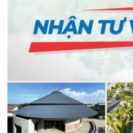
VAN NGẮT
VAN CỔNG
VAN BI
VAN BƯỚM
VAN CẦU
VAN ĐIỀU CHỈNH ÁP SUẤT
VAN ĐIỆN 2 NGÃ
VAN ĐIỆN TỪ ĐÓNG MỞ
VAN MỘT CHIỀU
VAN ĐIỀU KHIỂN TỰ ĐỘNG