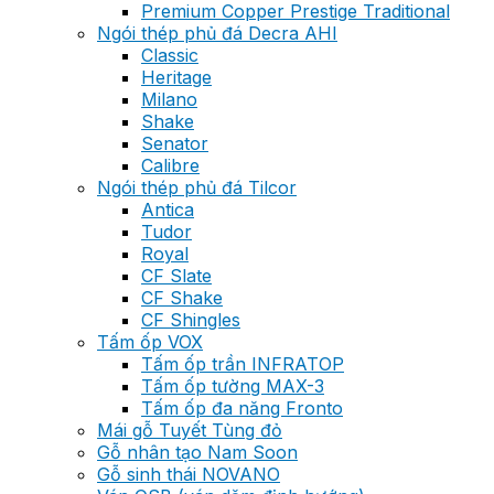
Premium Copper Prestige Traditional
Ngói thép phủ đá Decra AHI
Classic
Heritage
Milano
Shake
Senator
Calibre
Ngói thép phủ đá Tilcor
Antica
Tudor
Royal
CF Slate
CF Shake
CF Shingles
Tấm ốp VOX
Tấm ốp trần INFRATOP
Tấm ốp tường MAX-3
Tấm ốp đa năng Fronto
Mái gỗ Tuyết Tùng đỏ
Gỗ nhân tạo Nam Soon
Gỗ sinh thái NOVANO