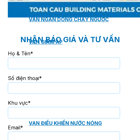
VAN NGĂN DÒNG CHẢY NGƯỢC
NHẬN BÁO GIÁ VÀ TƯ VẤN
VAN GIẢM ÁP
Họ & Tên*
VAN CÂN BẰNG
Số điện thoại*
VAN AN TOÀN
Khu vực*
VAN ĐIỀU KHIỂN NƯỚC NÓNG
Email*