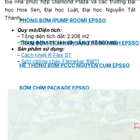
tòa nhà phức hợp Diamond Plaza và các trường Đại
học Hoa Sen, Đại học Luật, Đại học Nguyễn Tất
Thành,…
PHÒNG BƠM (PUMP ROOM) EPSSO
Quy mô/Diện tích:
– Tổng diện tích đất: 2.208 m2
– Tổng diện tích sàn xây dựng: 53.800 m2.
TRẠM BƠM TÍCH HỢP SẴN THÔNG MINH EPSSO
Sản phẩm sử dụng:
–
Cách nhiệt K-Flex ST
–
Sơn chống cháy Flamebar BW11
HỆ THỐNG BƠM PCCC NGUYÊN CỤM EPSSO
BƠM CHÌM PACKAGE EPSSO
Van Watts