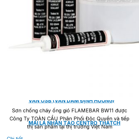
TẤM ỐP ĐA NĂNG FRONTO
MÁI GỖ TUYẾT TÙNG ĐỎ
GỖ NHÂN TẠO NAM SOON
GỖ SINH THÁI NOVANO
VÁN OSB (VÁN DĂM ĐỊNH HƯỚNG)
Sơn chống cháy ống gió FLAMEBAR BW11 được
Công Ty TOÀN CẦU Phân Phối Độc Quyền và tiếp
MÁI LÁ NHÂN TẠO CENTRO THATCH
thị sản phẩm tại thị trường Việt Nam
Chi tiết