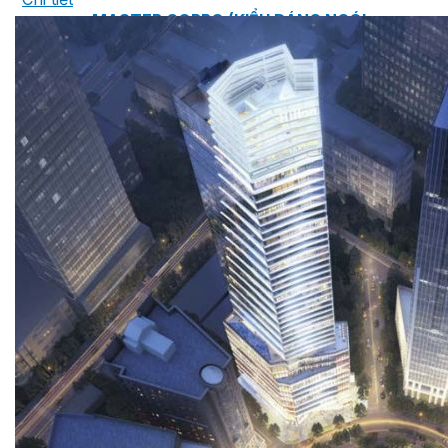
MASTER COPPO (KIỂU DÁNG NGÓI
ĐỊA TRUNG HẢI)
Bơm Epsso
HỆ THỐNG BƠM TĂNG ÁP EPSSO
BƠM TRỤC ĐỨNG ĐƠN TẦNG CÁNH INLINE DP E
BƠM TRỤC ĐỨNG ĐA TẦNG CÁNH EPSSO
BƠM TRỤC NGANG ĐA TẦNG CÁNH EPSSO