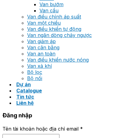
Van bướm
Van cầu
Van điều chỉnh áp suất
Van một chiều
Van điều khiển tự động
Van ngăn dòng chảy ngược
Van giảm áp
Van cân bằng
Van an toàn
Van điều khiển nước nóng
Van xả khí
Bộ lọc
Bộ nối
Dự án
Catalogue
Tin tức
Liên hệ
Đăng nhập
Tên tài khoản hoặc địa chỉ email
*