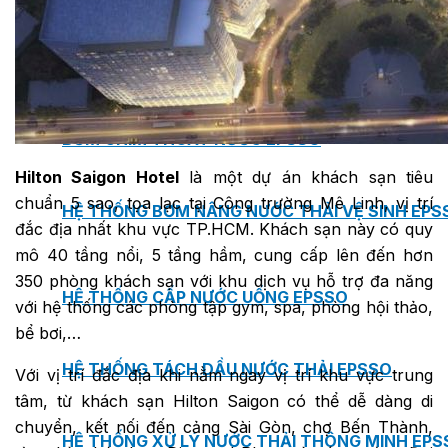
BƠM TRỤC NGANG RỜI TRỤC DSV EPSSO
BƠM CHÌM THOÁT NƯỚC EPSSO
Hilton Saigon Hotel
là một dự án khách sạn tiêu
chuẩn 5 sao, tọa lạc tại Công trường Mê Linh, vị trí
HỆ THỐNG BƠM NÂNG NƯỚC THẢI VỆ SINH EPS
đắc địa nhất khu vực TP.HCM. Khách sạn này có quy
mô 40 tầng nổi, 5 tầng hầm, cung cấp lên đến hơn
350 phòng khách sạn với khu dịch vụ hỗ trợ đa năng
HỆ THỐNG CẤP NƯỚC UỐNG EPSSO
với hệ thống các phòng tập gym, spa, phòng hội thảo,
bể bơi,…
HỆ THỐNG TÁCH DẦU NƯỚC THẢI EPSSO
Với vị trí đắc địa khi nằm ngay vị trí khu vực trung
tâm, từ khách sạn Hilton Saigon có thể dễ dàng di
chuyển, kết nối đến cảng Sài Gòn, chợ Bến Thành,
HỆ THỐNG XỬ LÝ NƯỚC THẢI THÔNG MINH EPS