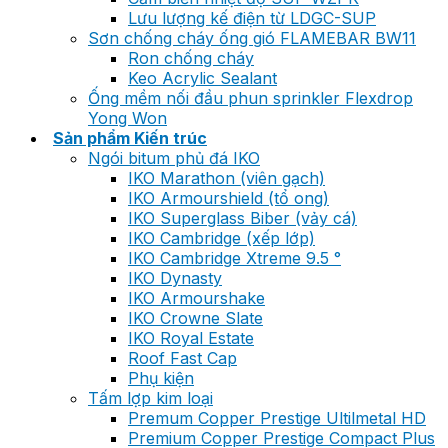
Lưu lượng kế điện từ LDGC-SUP
Sơn chống cháy ống gió FLAMEBAR BW11
Ron chống cháy
Keo Acrylic Sealant
Ống mềm nối đầu phun sprinkler Flexdrop
Yong Won
Sản phẩm Kiến trúc
Ngói bitum phủ đá IKO
IKO Marathon (viên gạch)
IKO Armourshield (tổ ong)
IKO Superglass Biber (vảy cá)
IKO Cambridge (xếp lớp)
IKO Cambridge Xtreme 9.5 °
IKO Dynasty
IKO Armourshake
IKO Crowne Slate
IKO Royal Estate
Roof Fast Cap
Phụ kiện
Tấm lợp kim loại
Premum Copper Prestige Ultilmetal HD
Premium Copper Prestige Compact Plus