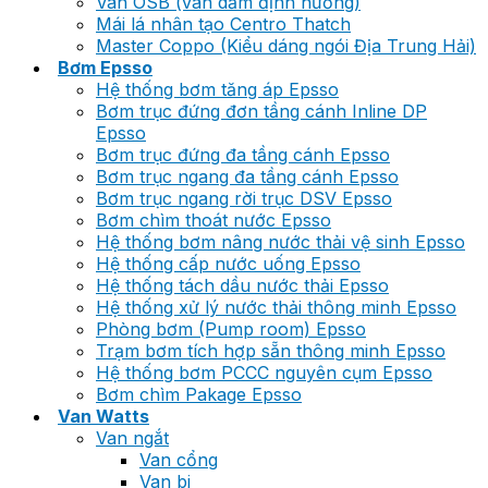
Ván OSB (ván dăm định hướng)
Mái lá nhân tạo Centro Thatch
Master Coppo (Kiểu dáng ngói Địa Trung Hải)
Bơm Epsso
Hệ thống bơm tăng áp Epsso
Bơm trục đứng đơn tầng cánh Inline DP
Epsso
Bơm trục đứng đa tầng cánh Epsso
Bơm trục ngang đa tầng cánh Epsso
Bơm trục ngang rời trục DSV Epsso
Bơm chìm thoát nước Epsso
Hệ thống bơm nâng nước thải vệ sinh Epsso
Hệ thống cấp nước uống Epsso
Hệ thống tách dầu nước thải Epsso
Hệ thống xử lý nước thải thông minh Epsso
Phòng bơm (Pump room) Epsso
Trạm bơm tích hợp sẵn thông minh Epsso
Hệ thống bơm PCCC nguyên cụm Epsso
Bơm chìm Pakage Epsso
Van Watts
Van ngắt
Van cổng
Van bi