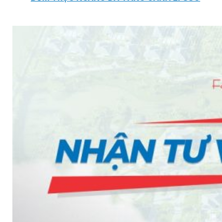
BƠM TRỤC NGANG RỜI TRỤC DSV EPSSO
BƠM CHÌM THOÁT NƯỚC EPSSO
HỆ THỐNG BƠM NÂNG NƯỚC THẢI VỆ SINH EPS
HỆ THỐNG CẤP NƯỚC UỐNG EPSSO
HỆ THỐNG TÁCH DẦU NƯỚC THẢI EPSSO
HỆ THỐNG XỬ LÝ NƯỚC THẢI THÔNG MINH EPS