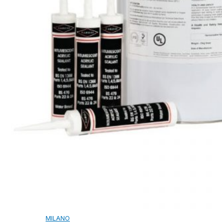
NGÓI BITUM PHỦ ĐÁ IKO
MARATHON (VIÊN GẠCH)
ARMOURSHIELD (TỔ ONG)
SUPERGLASS BIBER (VẢY CÁ)
CAMBRIDGE (XẾP LỚP)
CAMBRIDGE XTREME
DYNASTY
ARMOURSHAKE
CROWNE SLATE
ROYAL ESTATE
ROOF FAST CAP
PHỤ KIỆN
NGÓI THÉP PHỦ ĐÁ DECRA AHI
CLASSIC
HERITAGE
MILANO