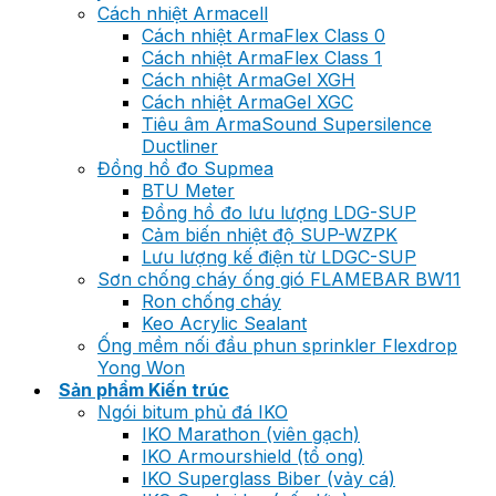
Cách nhiệt Armacell
Cách nhiệt ArmaFlex Class 0
Cách nhiệt ArmaFlex Class 1
Cách nhiệt ArmaGel XGH
Cách nhiệt ArmaGel XGC
Tiêu âm ArmaSound Supersilence
Ductliner
Đồng hồ đo Supmea
BTU Meter
Đồng hồ đo lưu lượng LDG-SUP
Cảm biến nhiệt độ SUP-WZPK
Lưu lượng kế điện từ LDGC-SUP
Sơn chống cháy ống gió FLAMEBAR BW11
Ron chống cháy
Keo Acrylic Sealant
Ống mềm nối đầu phun sprinkler Flexdrop
Yong Won
Sản phẩm Kiến trúc
Ngói bitum phủ đá IKO
IKO Marathon (viên gạch)
IKO Armourshield (tổ ong)
IKO Superglass Biber (vảy cá)