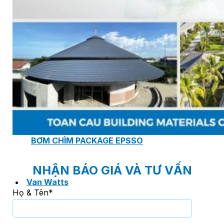
PHÒNG BƠM (PUMP ROOM) EPSSO
TRẠM BƠM TÍCH HỢP SẴN THÔNG MINH EPSSO
HỆ THỐNG BƠM PCCC NGUYÊN CỤM EPSSO
BƠM CHÌM PACKAGE EPSSO
NHẬN BÁO GIÁ VÀ TƯ VẤN
Van Watts
Họ & Tên*