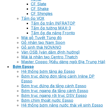
CF Slate
CF Shake
CF Shingles
Tấm ốp VOX
Tấm ốp trần INFRATOP
Tấm ốp tường MAX-3
Tấm ốp đa năng Fronto
Mái gỗ Tuyết Tùng đỏ
Gỗ nhân tạo Nam Soon
Gỗ sinh thái NOVANO
Ván OSB (ván dăm định hướng)
Mái lá nhân tạo Centro Thatch
Master Coppo (Kiểu dáng ngói Địa Trung Hải)
Bơm Epsso
Hệ thống bơm tăng áp Epsso
Bơm trục đứng đơn tầng cánh Inline DP
Epsso
Bơm trục đứng đa tầng cánh Epsso
Bơm trục ngang đa tầng cánh Epsso
Bơm trục ngang rời trục DSV Epsso
Bơm chìm thoát nước Epsso
Hệ thống bơm nâng nước thải vệ sinh Epsso