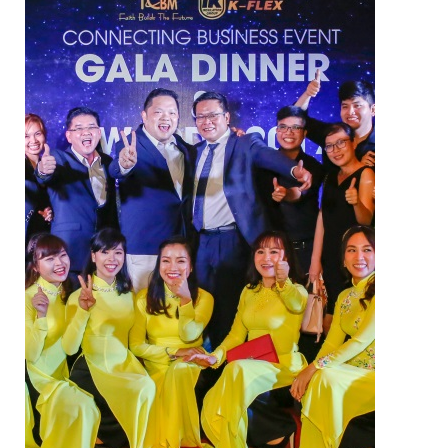
VAN NGĂN DÒNG CHẢY NGƯỢC
VAN GIẢM ÁP
VAN CÂN BẰNG
VAN AN TOÀN
VAN ĐIỀU KHIỂN NƯỚC NÓNG