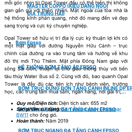
mỗi góc nhìn từ Opal Tower đều có thể hiển thị không
MASTER COPPO (KIỂU DÁNG NGÓI
gian gần gũi với thiên nhiên. Mặt ngoài của tòa nhà là
ĐỊA TRUNG HẢI)
hệ thống kính phản quang, nhờ đó mang đến vẻ đẹp
sang trọng và cực kỳ chuyên nghiệp.
Opal Tower sở hữu vị trí địa lý cực kỳ thuận lợi khi có
Bơm Epsso
một mặt giáp với đường Nguyễn Hữu Cảnh – trục
chính của đường ra vào trung tâm và hướng về khu
đô thị mới Thủ Thiêm. Mặt phía Đông Nam giáp với
HỆ THỐNG BƠM TĂNG ÁP EPSSO
sông Sài Gòn, thuận lợi cho giao thông thủy với bến
tàu thủy Water Bus số 2. Cùng với đó, bao quanh Opal
Tower là đầy đủ các tiện ích như bệnh viện, trường
BƠM TRỤC ĐỨNG ĐƠN TẦNG CÁNH INLINE DP E
học, các trung tâm mua sắm, ngân hàng, nơi giải trí,…
Quy mô/Diện tích:
Diện tích sàn: 655 m2
Sản phẩm sử dụng:
Sơn chống cháy Flamebar
BƠM TRỤC ĐỨNG ĐA TẦNG CÁNH EPSSO
BW11
cho ống gió.
Hoàn thành:
Năm 2019
BƠM TRỤC NGANG ĐA TẦNG CÁNH EPSSO