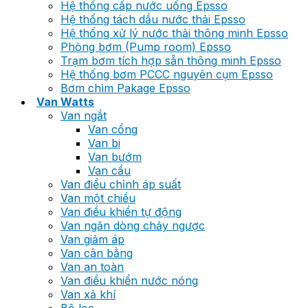
Hệ thống cấp nước uống Epsso
Hệ thống tách dầu nước thải Epsso
Hệ thống xử lý nước thải thông minh Epsso
Phòng bơm (Pump room) Epsso
Trạm bơm tích hợp sẵn thông minh Epsso
Hệ thống bơm PCCC nguyên cụm Epsso
Bơm chìm Pakage Epsso
Van Watts
Van ngắt
Van cổng
Van bi
Van bướm
Van cầu
Van điều chỉnh áp suất
Van một chiều
Van điều khiển tự động
Van ngăn dòng chảy ngược
Van giảm áp
Van cân bằng
Van an toàn
Van điều khiển nước nóng
Van xả khí