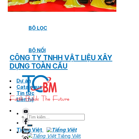
VAN XẢ KHÍ
BỘ LỌC
BỘ NỐI
CÔNG TY TNHH VẬT LIỆU XÂY
DỰNG TOÀN CẦU
Dự án
Catalogue
Tin tức
Liên hệ
Tìm
kiếm:
Tiếng Việt
Tiếng Việt