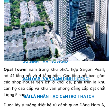
TẤM ỐP ĐA NĂNG FRONTO
MÁI GỖ TUYẾT TÙNG ĐỎ
GỖ NHÂN TẠO NAM SOON
GỖ SINH THÁI NOVANO
Opal Tower
nằm trong khu phức hợp Saigon Pearl,
có 41 tầng nổi và 4 tầng hầm. Các tầng nổi bao gồm
VÁN OSB (VÁN DĂM ĐỊNH HƯỚNG)
các shop-house tiện ích ở khối đế, phía trên là khu
căn hộ cao cấp và khu văn phòng đẳng cấp đạt chất
lượng 5 sao.
MÁI LÁ NHÂN TẠO CENTRO THATCH
Được lấy ý tưởng thiết kế từ cảnh quan Đông Nam Á,