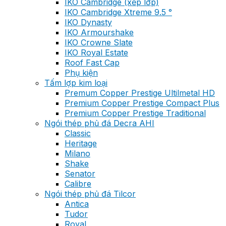
IKO Cambridge (xếp lớp)
IKO Cambridge Xtreme 9.5 °
IKO Dynasty
IKO Armourshake
IKO Crowne Slate
IKO Royal Estate
Roof Fast Cap
Phụ kiện
Tấm lợp kim loại
Premum Copper Prestige Ultilmetal HD
Premium Copper Prestige Compact Plus
Premium Copper Prestige Traditional
Ngói thép phủ đá Decra AHI
Classic
Heritage
Milano
Shake
Senator
Calibre
Ngói thép phủ đá Tilcor
Antica
Tudor
Royal