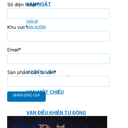
VAN NGẮT
Số điện thoại*
VAN CỔNG
VAN BI
Khu vực*
VAN BƯỚM
VAN CẦU
Email*
VAN ĐIỀU CHỈNH ÁP SUẤT
Sản phẩm cần tư vấn*
VAN ĐIỆN 2 NGÃ
VAN ĐIỆN TỪ ĐÓNG MỞ
VAN MỘT CHIỀU
VAN ĐIỀU KHIỂN TỰ ĐỘNG