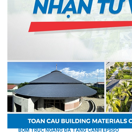
MASTER COPPO (KIỂU DÁNG NGÓI ĐỊA TRUN
Bơm Epsso
HỆ THỐNG BƠM TĂNG ÁP EPSSO
BƠM TRỤC ĐỨNG ĐƠN TẦNG CÁNH INLINE DP E
BƠM TRỤC ĐỨNG ĐA TẦNG CÁNH EPSSO
BƠM TRỤC NGANG ĐA TẦNG CÁNH EPSSO