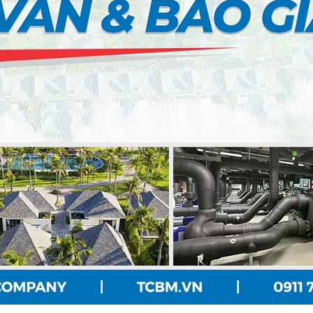
G HẢI)
PSSO