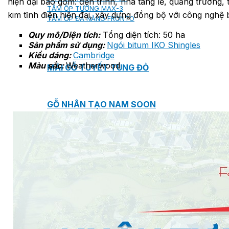
hiện đại bao gồm: đền trình, nhà tang lễ, quảng trường,
TẤM ỐP TƯỜNG MAX-3
kim tĩnh điện hiện đại, xây dựng đồng bộ với công nghệ
TẤM ỐP ĐA NĂNG FRONTO
Quy mô/Diện tích:
Tổng diện tích: 50 ha
Sản phẩm sử dụng:
Ngói bitum IKO Shingles
Kiểu dáng:
Cambridge
Màu sắc:
Weatherwood
MÁI GỖ TUYẾT TÙNG ĐỎ
GỖ NHÂN TẠO NAM SOON
GỖ SINH THÁI NOVANO
VÁN OSB (VÁN DĂM ĐỊNH HƯỚNG)
MÁI LÁ NHÂN TẠO CENTRO THATCH