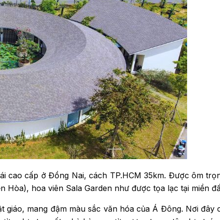
ái cao cấp ở Đồng Nai, cách TP.HCM 35km. Được ôm trọn bở
ền Hòa), hoa viên Sala Garden như được tọa lạc tại miền đấ
Phật giáo, mang đậm màu sắc văn hóa của Á Đông. Nơi đây 