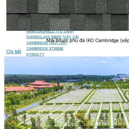
NGÓI BITUM PHỦ ĐÁ IKO
MARATHON (VIÊN GẠCH)
ARMOURSHIELD (TỔ ONG)
SUPERGLASS BIBER (VẢY CÁ)
Mái Bitum phủ đá IKO Cambridge (xếp
CAMBRIDGE (XẾP LỚP)
CAMBRIDGE XTREME
Chi tiết
DYNASTY
ARMOURSHAKE
CROWNE SLATE
ROYAL ESTATE
ROOF FAST CAP
PHỤ KIỆN
NGÓI THÉP PHỦ ĐÁ DECRA AHI
CLASSIC
HERITAGE