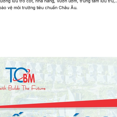
 tường lưu tro cốt, nhà hàng, vườn ươm, trung tâm lưu trú
 bảo vệ môi trường tiêu chuẩn Châu Âu.