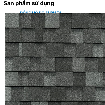
Sản phẩm sử dụng
ĐỒNG HỒ ĐO SUPMEA
BTU METER
ĐỒNG HỒ ĐO LƯU LƯỢNG LDG-SUP
CẢM BIẾN NHIỆT ĐỘ SUP-WZPK
LƯU LƯỢNG KẾ ĐIỆN TỪ LDGC-SUP
ỐNG MỀM NỐI ĐẦU PHUN SPRINKLER FLEXD
SƠN CHỐNG CHÁY FLAMEBAR BW11
RON CHỐNG CHÁY
KEO ACRYLIC SEALANT
Sản phẩm Kiến trúc