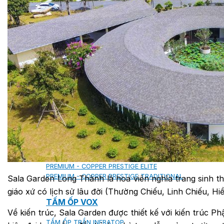
MILANO
SHAKE
SENATOR
ANTICA
CF SLATE
CF SHAKE
CF SHINGLE
CALIBRE
TẤM LỢP KIM LOẠI
PREMIUM - COPPER PRESTIGE ULTIMETAL HD
PREMIUM - COPPER PRESTIGE COMPACT PLUS
PREMIUM - COPPER PRESTIGE ELITE
PREMIUM - COPPER PRESTIGE TRADITIONAL
Sala Garden Long Thành là hoa viên nghĩa trang sinh th
giáo xứ có lịch sử lâu đời (Thường Chiếu, Linh Chiếu, Hi
TẤM ỐP VOX
Về kiến trúc, Sala Garden được thiết kế với kiến trúc 
TẤM ỐP TRẦN INFRATOP