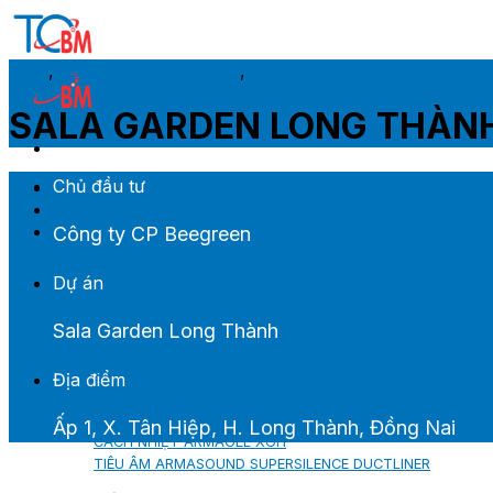
Skip
to
content
2019
,
Công ty CP Beegreen
,
Mái bitum phủ đá IKO Shingl
SALA GARDEN LONG THÀN
Chủ đầu tư
Trang chủ
Giới thiệu
Sản phẩm M&E
Công ty CP Beegreen
Dự án
Sala Garden Long Thành
CÁCH NHIỆT ARMACELL
CÁCH NHIỆT ARMAFLEX CLASS 0
Địa điểm
CÁCH NHIỆT ARMAFLEX CLASS 1
CÁCH NHIỆT ARMAGEL XGC
Ấp 1, X. Tân Hiệp, H. Long Thành, Đồng Nai
CÁCH NHIỆT ARMAGEL XGH
TIÊU ÂM ARMASOUND SUPERSILENCE DUCTLINER