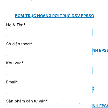
BƠM TRỤC NGANG RỜI TRỤC DSV EPSSO
Họ & Tên*
BƠM CHÌM THOÁT NƯỚC EPSSO
Số điện thoại*
HỆ THỐNG BƠM NÂNG NƯỚC THẢI VỆ SINH EPS
Khu vực*
HỆ THỐNG CẤP NƯỚC UỐNG EPSSO
Email*
HỆ THỐNG TÁCH DẦU NƯỚC THẢI EPSSO
Sản phẩm cần tư vấn*
HỆ THỐNG XỬ LÝ NƯỚC THẢI THÔNG MINH EPS