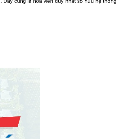
,… Đây cũng là hoa viên duy nhất sở hữu hệ thống