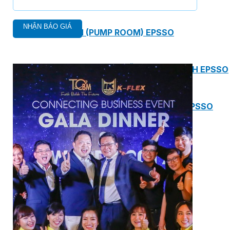
PHÒNG BƠM (PUMP ROOM) EPSSO
TRẠM BƠM TÍCH HỢP SẴN THÔNG MINH EPSSO
HỆ THỐNG BƠM PCCC NGUYÊN CỤM EPSSO
BƠM CHÌM PACKAGE EPSSO
Van Watts