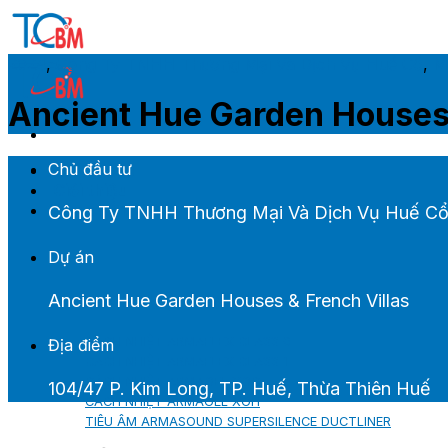
Skip
to
content
2024
,
Công Ty TNHH Thương Mại Và Dịch Vụ Huế Cổ
,
M
Ancient Hue Garden Houses 
Chủ đầu tư
Trang chủ
Giới thiệu
Sản phẩm M&E
Công Ty TNHH Thương Mại Và Dịch Vụ Huế C
Dự án
Ancient Hue Garden Houses & French Villas
CÁCH NHIỆT ARMACELL
CÁCH NHIỆT ARMAFLEX CLASS 0
Địa điểm
CÁCH NHIỆT ARMAFLEX CLASS 1
CÁCH NHIỆT ARMAGEL XGC
104/47 P. Kim Long, TP. Huế, Thừa Thiên Huế
CÁCH NHIỆT ARMAGEL XGH
TIÊU ÂM ARMASOUND SUPERSILENCE DUCTLINER