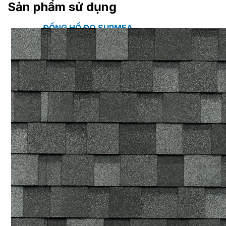
Sản phẩm sử dụng
ĐỒNG HỒ ĐO SUPMEA
BTU METER
ĐỒNG HỒ ĐO LƯU LƯỢNG LDG-SUP
CẢM BIẾN NHIỆT ĐỘ SUP-WZPK
LƯU LƯỢNG KẾ ĐIỆN TỪ LDGC-SUP
ỐNG MỀM NỐI ĐẦU PHUN SPRINKLER FLEXD
SƠN CHỐNG CHÁY FLAMEBAR BW11
RON CHỐNG CHÁY
KEO ACRYLIC SEALANT
Sản phẩm Kiến trúc