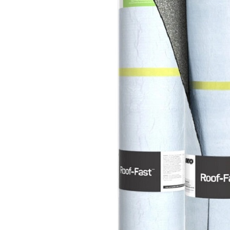
MILANO
SHAKE
SENATOR
ANTICA
CF SLATE
CF SHAKE
CF SHINGLE
CALIBRE
TẤM LỢP KIM LOẠI
PREMIUM - COPPER PRESTIGE ULTIMETAL HD
PREMIUM - COPPER PRESTIGE COMPACT PLUS
PREMIUM - COPPER PRESTIGE ELITE
PREMIUM - COPPER PRESTIGE TRADITIONAL
TẤM ỐP VOX
TẤM ỐP TRẦN INFRATOP