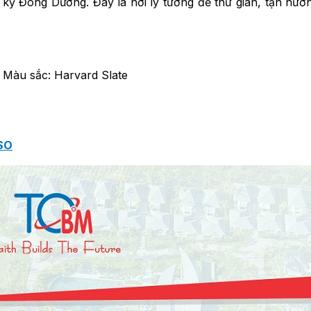
i kỳ Đông Dương. Đây là nơi lý tưởng để thư giãn, tận h
 Màu sắc: Harvard Slate
SO
SO