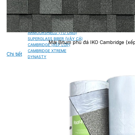
NGÓI BITUM PHỦ ĐÁ IKO
MARATHON (VIÊN GẠCH)
ARMOURSHIELD (TỔ ONG)
SUPERGLASS BIBER (VẢY CÁ)
Mái Bitum phủ đá IKO Cambridge (xếp
CAMBRIDGE (XẾP LỚP)
CAMBRIDGE XTREME
Chi tiết
DYNASTY
ARMOURSHAKE
CROWNE SLATE
ROYAL ESTATE
ROOF FAST CAP
PHỤ KIỆN
NGÓI THÉP PHỦ ĐÁ DECRA AHI
CLASSIC
HERITAGE