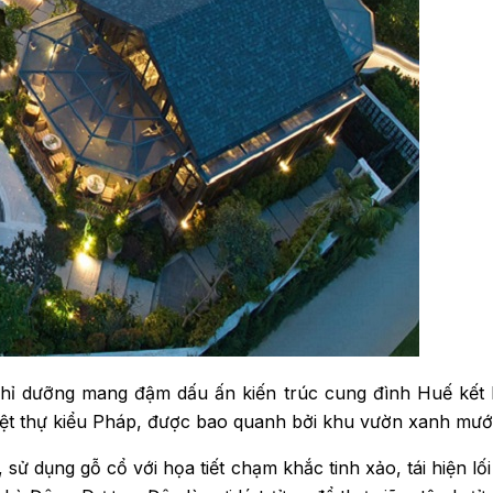
G HẢI)
PSSO
hỉ dưỡng mang đậm dấu ấn kiến trúc cung đình Huế kết hợ
ệt thự kiểu Pháp, được bao quanh bởi khu vườn xanh mướt 
ử dụng gỗ cổ với họa tiết chạm khắc tinh xảo, tái hiện lối 