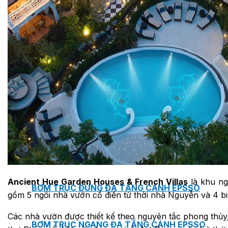
MASTER COPPO (KIỂU DÁNG NGÓI ĐỊA TRUN
Bơm Epsso
HỆ THỐNG BƠM TĂNG ÁP EPSSO
BƠM TRỤC ĐỨNG ĐƠN TẦNG CÁNH INLINE DP E
Ancient Hue Garden Houses & French Villas
là khu ng
BƠM TRỤC ĐỨNG ĐA TẦNG CÁNH EPSSO
gồm 5 ngôi nhà vườn cổ điển từ thời nhà Nguyễn và 4 bi
Các nhà vườn được thiết kế theo nguyên tắc phong thủy, s
BƠM TRỤC NGANG ĐA TẦNG CÁNH EPSSO