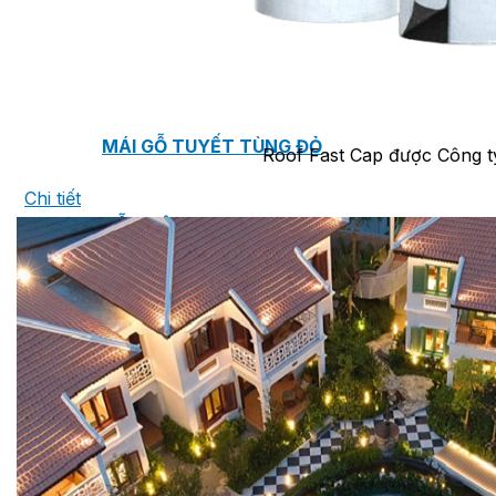
TẤM ỐP TƯỜNG MAX-3
TẤM ỐP ĐA NĂNG FRONTO
MÁI GỖ TUYẾT TÙNG ĐỎ
Roof Fast Cap được Công t
Chi tiết
GỖ NHÂN TẠO NAM SOON
GỖ SINH THÁI NOVANO
VÁN OSB (VÁN DĂM ĐỊNH HƯỚNG)
MÁI LÁ NHÂN TẠO CENTRO THATCH