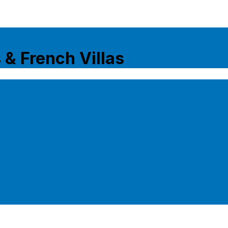
ái bitum phủ đá IKO Shingles
& French Villas
ổ