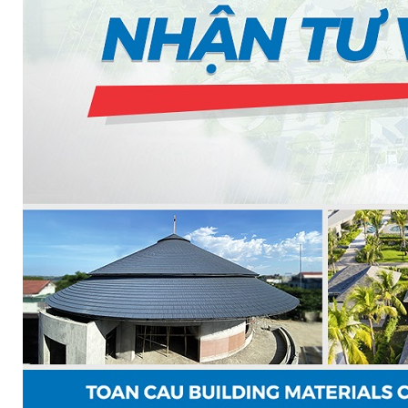
PHÒNG BƠM (PUMP ROOM) EPSSO
TRẠM BƠM TÍCH HỢP SẴN THÔNG MINH EPSSO
HỆ THỐNG BƠM PCCC NGUYÊN CỤM EPSSO
BƠM CHÌM PACKAGE EPSSO
Van Watts