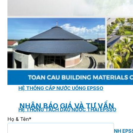
BƠM TRỤC NGANG RỜI TRỤC DSV EPSSO
BƠM CHÌM THOÁT NƯỚC EPSSO
HỆ THỐNG BƠM NÂNG NƯỚC THẢI VỆ SINH EPS
HỆ THỐNG CẤP NƯỚC UỐNG EPSSO
NHẬN BÁO GIÁ VÀ TƯ VẤN
HỆ THỐNG TÁCH DẦU NƯỚC THẢI EPSSO
Họ & Tên*
HỆ THỐNG XỬ LÝ NƯỚC THẢI THÔNG MINH EPS