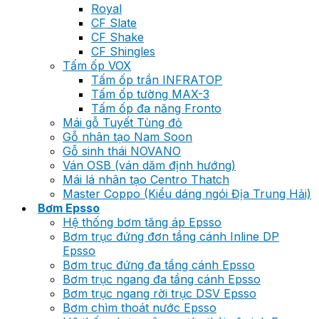
Royal
CF Slate
CF Shake
CF Shingles
Tấm ốp VOX
Tấm ốp trần INFRATOP
Tấm ốp tường MAX-3
Tấm ốp đa năng Fronto
Mái gỗ Tuyết Tùng đỏ
Gỗ nhân tạo Nam Soon
Gỗ sinh thái NOVANO
Ván OSB (ván dăm định hướng)
Mái lá nhân tạo Centro Thatch
Master Coppo (Kiểu dáng ngói Địa Trung Hải)
Bơm Epsso
Hệ thống bơm tăng áp Epsso
Bơm trục đứng đơn tầng cánh Inline DP
Epsso
Bơm trục đứng đa tầng cánh Epsso
Bơm trục ngang đa tầng cánh Epsso
Bơm trục ngang rời trục DSV Epsso
Bơm chìm thoát nước Epsso