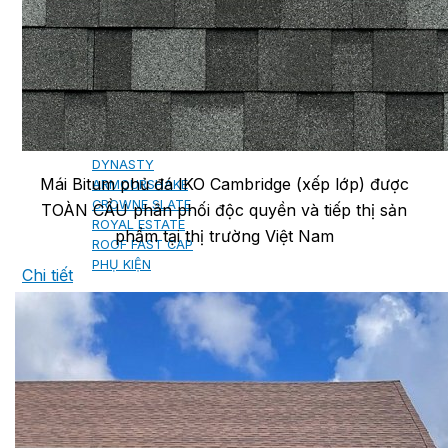
NGÓI BITUM PHỦ ĐÁ IKO
MARATHON (VIÊN GẠCH)
ARMOURSHIELD (TỔ ONG)
SUPERGLASS BIBER (VẢY CÁ)
CAMBRIDGE (XẾP LỚP)
CAMBRIDGE XTREME
DYNASTY
Mái Bitum phủ đá IKO Cambridge (xếp lớp) được
ARMOURSHAKE
CROWNE SLATE
TOÀN CẦU phân phối độc quyền và tiếp thị sản
ROYAL ESTATE
phẩm tại thị trường Việt Nam
ROOF FAST CAP
PHỤ KIỆN
Chi tiết
NGÓI THÉP PHỦ ĐÁ DECRA AHI
CLASSIC
HERITAGE
MILANO