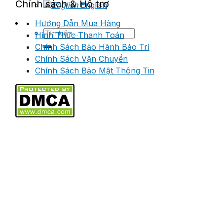
Chính sách & Hỗ trợ
English
Hướng Dẫn Mua Hàng
Tìm
Hình Thức Thanh Toán
kiếm:
Chính Sách Bảo Hành Bảo Trì
Chính Sách Vận Chuyển
Chính Sách Bảo Mật Thông Tin