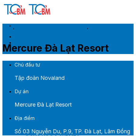
Skip
to
content
2021
,
Mái bitum phủ đá IKO Shingles
,
Tập đoàn
Novaland
Trang chủ
Giới thiệu
Mercure Đà Lạt Resort
Sản phẩm M&E
Chủ đầu tư
CÁCH NHIỆT ARMACELL
Tập đoàn Novaland
CÁCH NHIỆT ARMAFLEX CLASS 0
Dự án
CÁCH NHIỆT ARMAFLEX CLASS 1
CÁCH NHIỆT ARMAGEL XGC
Mercure Đà Lạt Resort
CÁCH NHIỆT ARMAGEL XGH
TIÊU ÂM ARMASOUND SUPERSILENCE DUCTLINER
Địa điểm
Số 03 Nguyễn Du, P.9, TP. Đà Lạt, Lâm Đồng