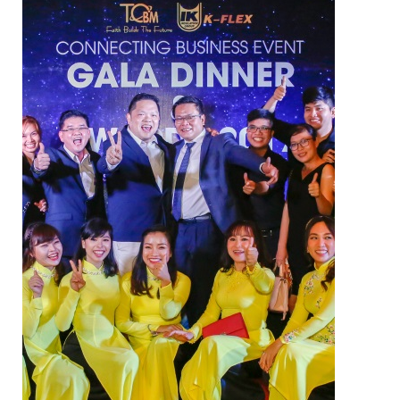
VAN NGẮT
VAN CỔNG
VAN BI
VAN BƯỚM
VAN CẦU
VAN ĐIỀU CHỈNH ÁP SUẤT
VAN ĐIỆN 2 NGÃ
VAN ĐIỆN TỪ ĐÓNG MỞ
VAN MỘT CHIỀU
VAN ĐIỀU KHIỂN TỰ ĐỘNG