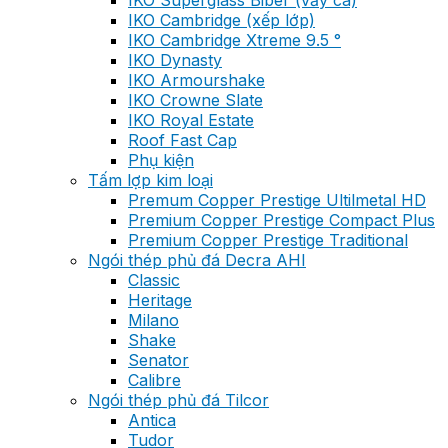
IKO Superglass Biber (vảy cá)
IKO Cambridge (xếp lớp)
IKO Cambridge Xtreme 9.5 °
IKO Dynasty
IKO Armourshake
IKO Crowne Slate
IKO Royal Estate
Roof Fast Cap
Phụ kiện
Tấm lợp kim loại
Premum Copper Prestige Ultilmetal HD
Premium Copper Prestige Compact Plus
Premium Copper Prestige Traditional
Ngói thép phủ đá Decra AHI
Classic
Heritage
Milano
Shake
Senator
Calibre
Ngói thép phủ đá Tilcor
Antica
Tudor