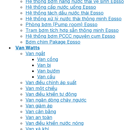
Hệ thống bơm nâng nước thải vệ sinh Epsso
Hệ thống cấp nước uống Epsso
Hệ thống tách dầu nước thải Epsso
Hệ thống xử lý nước thải thông minh Epsso
Phòng bơm (Pump room) Epsso
Trạm bơm tích hợp sẵn thông minh Epsso
Hệ thống bơm PCCC nguyên cụm Epsso
Bơm chìm Pakage Epsso
Van Watts
Van ngắt
Van cổng
Van bi
Van bướm
Van cầu
Van điều chỉnh áp suất
Van một chiều
Van điều khiển tự động
Van ngăn dòng chảy ngược
Van giảm áp
Van cân bằng
Van an toàn
Van điều khiển nước nóng
Van xả khí