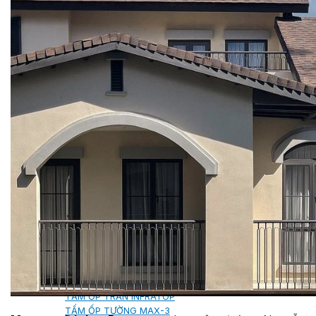
SHAKE
SENATOR
ANTICA
CF SLATE
CF SHAKE
CF SHINGLE
CALIBRE
TẤM LỢP KIM LOẠI
PREMIUM - COPPER PRESTIGE ULTIMETAL HD
PREMIUM - COPPER PRESTIGE COMPACT PLUS
PREMIUM - COPPER PRESTIGE ELITE
PREMIUM - COPPER PRESTIGE TRADITIONAL
TẤM ỐP VOX
TẤM ỐP TRẦN INFRATOP
TẤM ỐP TƯỜNG MAX-3