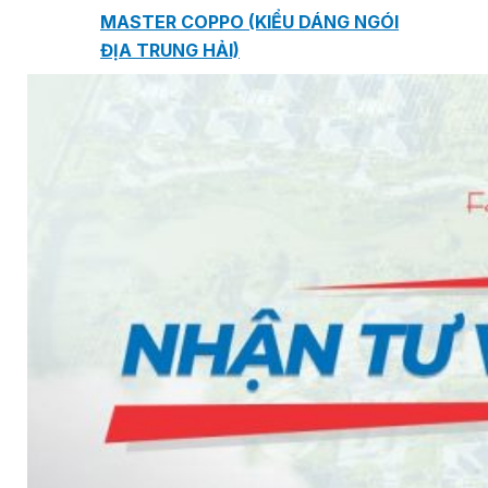
MASTER COPPO (KIỂU DÁNG NGÓI
ĐỊA TRUNG HẢI)
Bơm Epsso
HỆ THỐNG BƠM TĂNG ÁP EPSSO
BƠM TRỤC ĐỨNG ĐƠN TẦNG CÁNH INLINE DP E
BƠM TRỤC ĐỨNG ĐA TẦNG CÁNH EPSSO
BƠM TRỤC NGANG ĐA TẦNG CÁNH EPSSO