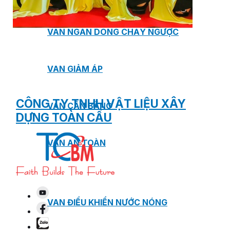
VAN NGĂN DÒNG CHẢY NGƯỢC
VAN GIẢM ÁP
CÔNG TY TNHH VẬT LIỆU XÂY
VAN CÂN BẰNG
DỰNG TOÀN CẦU
VAN AN TOÀN
VAN ĐIỀU KHIỂN NƯỚC NÓNG