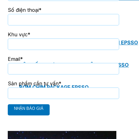
Số điện thoại*
PHÒNG BƠM (PUMP ROOM) EPSSO
Khu vực*
TRẠM BƠM TÍCH HỢP SẴN THÔNG MINH EPSSO
Email*
HỆ THỐNG BƠM PCCC NGUYÊN CỤM EPSSO
Sản phẩm cần tư vấn*
BƠM CHÌM PACKAGE EPSSO
Van Watts