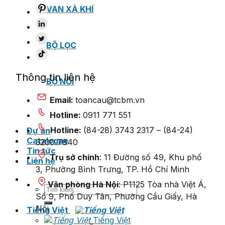
VAN XẢ KHÍ
BỘ LỌC
Thông tin liên hệ
BỘ NỐI
Email:
toancau@tcbm.vn
Hotline:
0911 771 551
Hotline:
(84-28) 3743 2317 – (84-24)
Dự án
Catalogue
3200 7640
Tin tức
Trụ sở chính
: 11 Đường số 49, Khu phố
Liên hệ
3, Phường Bình Trưng, TP. Hồ Chí Minh
Văn phòng Hà Nội
: P1125 Tòa nhà Việt Á,
Tìm
Số 9, Phố Duy Tân, Phường Cầu Giấy, Hà
kiếm:
Nội
Tiếng Việt
Tiếng Việt