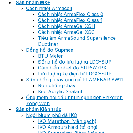
Sản phẩm M&E
Cách nhiệt Armacell
Cách nhiệt ArmaFlex Class 0
Cách nhiệt ArmaFlex Class 1
Cách nhiệt ArmaGel XGH
Cách nhiệt ArmaGel XGC
Tiêu âm ArmaSound Supersilence
Ductliner
Đồng hồ đo Supmea
BTU Meter
Đồng hồ đo lưu lượng LDG-SUP
Cảm biến nhiệt độ SUP-WZPK
Lưu lượng kế điện từ LDGC-SUP
Sơn chống cháy ống gió FLAMEBAR BW11
Ron chống cháy
Keo Acrylic Sealant
Ống mềm nối đầu phun sprinkler Flexdrop
Yong Won
Sản phẩm Kiến trúc
Ngói bitum phủ đá IKO
IKO Marathon (viên gạch)
IKO Armourshield (tổ ong)