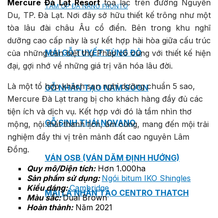
Mercure Đà Lạt Resort
tọa lạc trên đường Nguyễn
TẤM ỐP ĐA NĂNG FRONTO
Du, TP. Đà Lạt. Nơi đây sở hữu thiết kế trông như một
tòa lâu đài châu Âu cổ điển. Bên trong khu nghĩ
dưỡng cao cấp này là sự kết hợp hài hòa giữa cấu trúc
MÁI GỖ TUYẾT TÙNG ĐỎ
của những căn biệt thự Pháp cổ cùng với thiết kế hiện
đại, gợi nhớ về những giá trị văn hóa lâu đời.
Là một tổ hợp khách sạn nghỉ dưỡng chuẩn 5 sao,
GỖ NHÂN TẠO NAM SOON
Mercure Đà Lạt trang bị cho khách hàng đầy đủ các
tiện ích và dịch vụ. Kết hợp với đó là tầm nhìn thơ
GỖ SINH THÁI NOVANO
mộng, nội thất thanh lịch, ấm cúng, mang đến mội trải
nghiệm đầy thi vị trên mảnh đất cao nguyên Lâm
Đồng.
VÁN OSB (VÁN DĂM ĐỊNH HƯỚNG)
Quy mô/Diện tích:
Hơn 1.000ha
Sản phẩm sử dụng:
Ngói bitum IKO Shingles
Kiểu dáng:
Cambridge
MÁI LÁ NHÂN TẠO CENTRO THATCH
Màu sắc:
Dual Brown
Hoàn thành:
Năm 2021