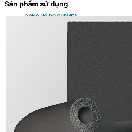
Sản phẩm sử dụng
ĐỒNG HỒ ĐO SUPMEA
BTU METER
ĐỒNG HỒ ĐO LƯU LƯỢNG LDG-SUP
CẢM BIẾN NHIỆT ĐỘ SUP-WZPK
LƯU LƯỢNG KẾ ĐIỆN TỪ LDGC-SUP
ỐNG MỀM NỐI ĐẦU PHUN SPRINKLER FLEXD
SƠN CHỐNG CHÁY FLAMEBAR BW11
RON CHỐNG CHÁY
KEO ACRYLIC SEALANT
Sản phẩm Kiến trúc