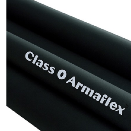
MILANO
SHAKE
SENATOR
ANTICA
CF SLATE
CF SHAKE
CF SHINGLE
CALIBRE
TẤM LỢP KIM LOẠI
PREMIUM - COPPER PRESTIGE ULTIMETAL HD
PREMIUM - COPPER PRESTIGE COMPACT PLUS
PREMIUM - COPPER PRESTIGE ELITE
PREMIUM - COPPER PRESTIGE TRADITIONAL
TẤM ỐP VOX
TẤM ỐP TRẦN INFRATOP