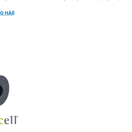
G HẢI)
PSSO