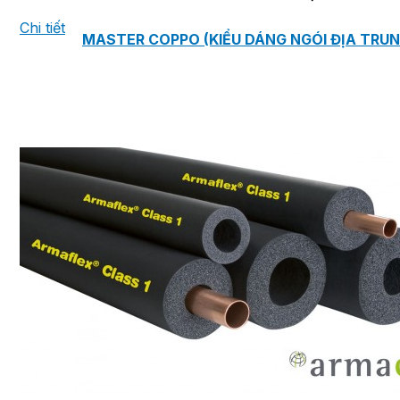
Chi tiết
MASTER COPPO (KIỂU DÁNG NGÓI ĐỊA TRUN
Bơm Epsso
HỆ THỐNG BƠM TĂNG ÁP EPSSO
BƠM TRỤC ĐỨNG ĐƠN TẦNG CÁNH INLINE DP E
BƠM TRỤC ĐỨNG ĐA TẦNG CÁNH EPSSO
BƠM TRỤC NGANG ĐA TẦNG CÁNH EPSSO