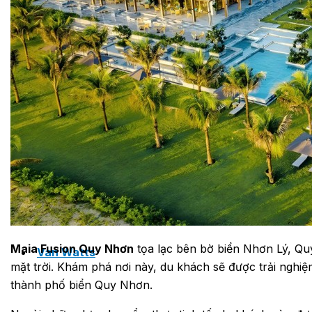
PHÒNG BƠM (PUMP ROOM) EPSSO
TRẠM BƠM TÍCH HỢP SẴN THÔNG MINH EPSSO
HỆ THỐNG BƠM PCCC NGUYÊN CỤM EPSSO
BƠM CHÌM PACKAGE EPSSO
Maia Fusion Quy Nhơn
tọa lạc bên bờ biển Nhơn Lý, Qu
Van Watts
mặt trời. Khám phá nơi này, du khách sẽ được trải ngh
thành phố biển Quy Nhơn.