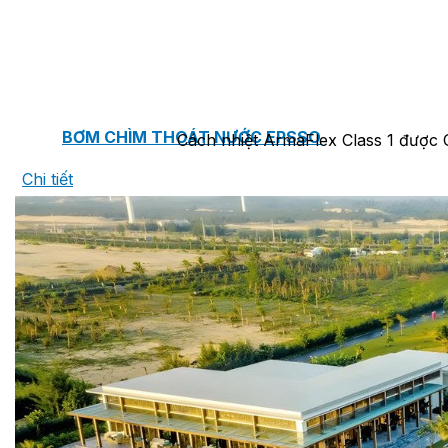
BƠM TRỤC NGANG RỜI TRỤC DSV EPSSO
BƠM CHÌM THOÁT NƯỚC EPSSO
Cách nhiệt ArmaFlex Class 1 được 
Chi tiết
HỆ THỐNG BƠM NÂNG NƯỚC THẢI VỆ SINH EPS
HỆ THỐNG CẤP NƯỚC UỐNG EPSSO
HỆ THỐNG TÁCH DẦU NƯỚC THẢI EPSSO
HỆ THỐNG XỬ LÝ NƯỚC THẢI THÔNG MINH EPS