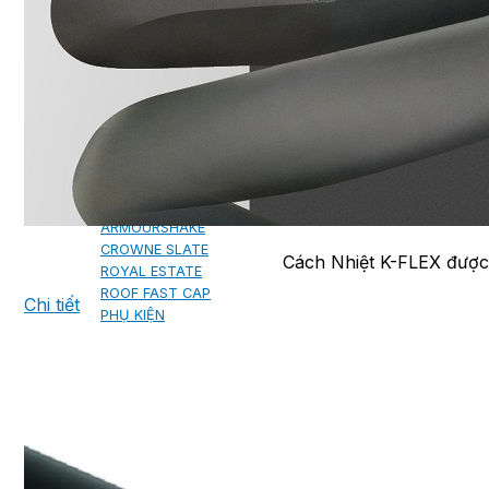
NGÓI BITUM PHỦ ĐÁ IKO
MARATHON (VIÊN GẠCH)
ARMOURSHIELD (TỔ ONG)
SUPERGLASS BIBER (VẢY CÁ)
CAMBRIDGE (XẾP LỚP)
CAMBRIDGE XTREME
DYNASTY
ARMOURSHAKE
CROWNE SLATE
Cách Nhiệt K-FLEX được 
ROYAL ESTATE
ROOF FAST CAP
Chi tiết
PHỤ KIỆN
NGÓI THÉP PHỦ ĐÁ DECRA AHI
CLASSIC
HERITAGE