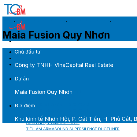
Skip
to
content
2023
,
Cách nhiệt ArmaFlex
,
Cách nhiệt K-Flex
,
Công ty T
Maia Fusion Quy Nhơn
Chủ đầu tư
Trang chủ
Giới thiệu
Sản phẩm M&E
Công ty TNHH VinaCapital Real Estate
Dự án
Maia Fusion Quy Nhơn
CÁCH NHIỆT ARMACELL
CÁCH NHIỆT ARMAFLEX CLASS 0
Địa điểm
CÁCH NHIỆT ARMAFLEX CLASS 1
CÁCH NHIỆT ARMAGEL XGC
Khu kinh tế Nhơn Hội, P. Cát Tiến, H. Phù Cát, 
CÁCH NHIỆT ARMAGEL XGH
TIÊU ÂM ARMASOUND SUPERSILENCE DUCTLINER