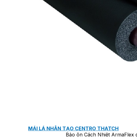
TẤM ỐP TƯỜNG MAX-3
TẤM ỐP ĐA NĂNG FRONTO
MÁI GỖ TUYẾT TÙNG ĐỎ
GỖ NHÂN TẠO NAM SOON
GỖ SINH THÁI NOVANO
VÁN OSB (VÁN DĂM ĐỊNH HƯỚNG)
MÁI LÁ NHÂN TẠO CENTRO THATCH
Bảo ôn Cách Nhiệt ArmaFlex đ