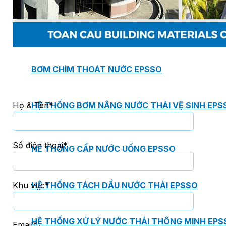
BƠM TRỤC NGANG RỜI TRỤC DSV EPSSO
BƠM CHÌM THOÁT NƯỚC EPSSO
Họ & Tên*
HỆ THỐNG BƠM NÂNG NƯỚC THẢI VỆ SINH EPS
Số điện thoại*
HỆ THỐNG CẤP NƯỚC UỐNG EPSSO
Khu vực*
HỆ THỐNG TÁCH DẦU NƯỚC THẢI EPSSO
HỆ THỐNG XỬ LÝ NƯỚC THẢI THÔNG MINH EPS
Email*