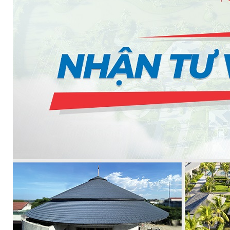
MASTER COPPO (KIỂU DÁNG NGÓI ĐỊA TRUN
Bơm Epsso
HỆ THỐNG BƠM TĂNG ÁP EPSSO
BƠM TRỤC ĐỨNG ĐƠN TẦNG CÁNH INLINE DP E
BƠM TRỤC ĐỨNG ĐA TẦNG CÁNH EPSSO
BƠM TRỤC NGANG ĐA TẦNG CÁNH EPSSO