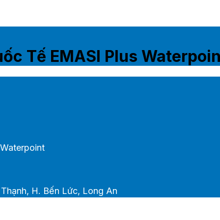
uốc Tế EMASI Plus Waterpoin
Waterpoint
 Thạnh, H. Bến Lức, Long An