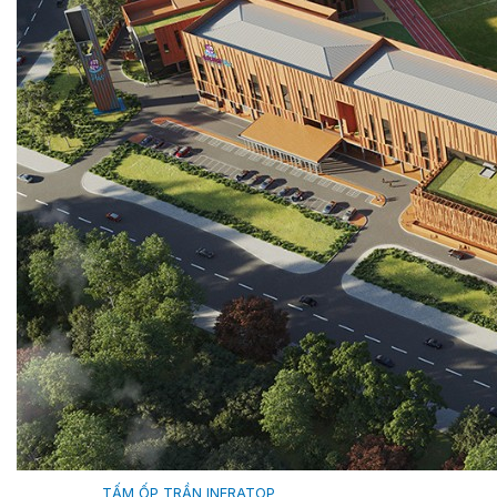
MILANO
SHAKE
SENATOR
ANTICA
CF SLATE
CF SHAKE
CF SHINGLE
CALIBRE
TẤM LỢP KIM LOẠI
PREMIUM - COPPER PRESTIGE ULTIMETAL HD
PREMIUM - COPPER PRESTIGE COMPACT PLUS
PREMIUM - COPPER PRESTIGE ELITE
PREMIUM - COPPER PRESTIGE TRADITIONAL
TẤM ỐP VOX
TẤM ỐP TRẦN INFRATOP