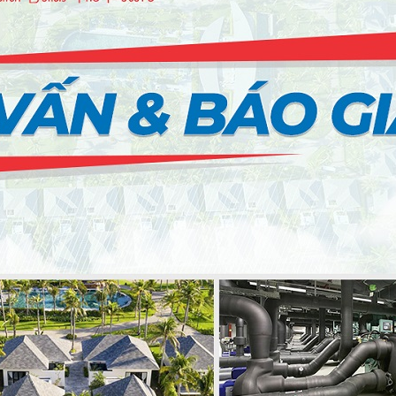
G HẢI)
PSSO