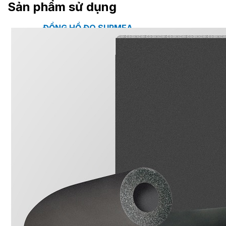
Sản phẩm sử dụng
ĐỒNG HỒ ĐO SUPMEA
BTU METER
ĐỒNG HỒ ĐO LƯU LƯỢNG LDG-SUP
CẢM BIẾN NHIỆT ĐỘ SUP-WZPK
LƯU LƯỢNG KẾ ĐIỆN TỪ LDGC-SUP
ỐNG MỀM NỐI ĐẦU PHUN SPRINKLER FLEXD
SƠN CHỐNG CHÁY FLAMEBAR BW11
RON CHỐNG CHÁY
KEO ACRYLIC SEALANT
Sản phẩm Kiến trúc