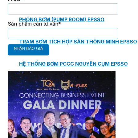
PHÒNG BƠM (PUMP ROOM) EPSSO
Sản phẩm cần tư vấn*
TRẠM BƠM TÍCH HỢP SẴN THÔNG MINH EPSSO
HỆ THỐNG BƠM PCCC NGUYÊN CỤM EPSSO
BƠM CHÌM PACKAGE EPSSO
Van Watts