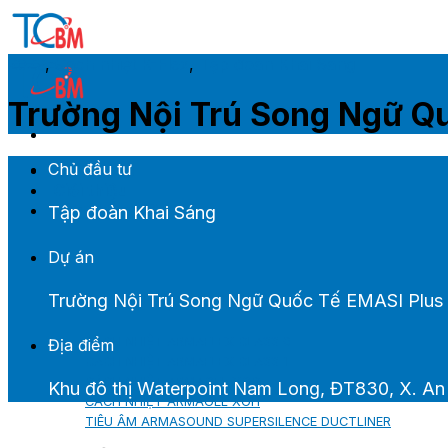
Skip
to
content
2023
,
Cách nhiệt K-Flex
,
Tập đoàn Khai Sáng
Trường Nội Trú Song Ngữ Q
Chủ đầu tư
Trang chủ
Giới thiệu
Sản phẩm M&E
Tập đoàn Khai Sáng
Dự án
Trường Nội Trú Song Ngữ Quốc Tế EMASI Plus 
CÁCH NHIỆT ARMACELL
CÁCH NHIỆT ARMAFLEX CLASS 0
Địa điểm
CÁCH NHIỆT ARMAFLEX CLASS 1
CÁCH NHIỆT ARMAGEL XGC
Khu đô thị Waterpoint Nam Long, ĐT830, X. An
CÁCH NHIỆT ARMAGEL XGH
TIÊU ÂM ARMASOUND SUPERSILENCE DUCTLINER