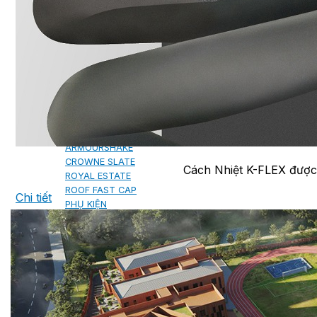
NGÓI BITUM PHỦ ĐÁ IKO
MARATHON (VIÊN GẠCH)
ARMOURSHIELD (TỔ ONG)
SUPERGLASS BIBER (VẢY CÁ)
CAMBRIDGE (XẾP LỚP)
CAMBRIDGE XTREME
DYNASTY
ARMOURSHAKE
CROWNE SLATE
Cách Nhiệt K-FLEX được 
ROYAL ESTATE
ROOF FAST CAP
Chi tiết
PHỤ KIỆN
NGÓI THÉP PHỦ ĐÁ DECRA AHI
CLASSIC
HERITAGE