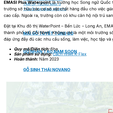
EMASI Plus Waterpoint
là trường học Song ngữ Quốc tế
TẤM ỐP TƯỜNG MAX-3
trường sở hữu các cơ sở vật chất hàng đầu cho việc giả
TẤM ỐP ĐA NĂNG FRONTO
cao cấp. Ngoài ra, trường còn có khu căn hộ nội trú san
Đặt tại Khu đô thị WaterPoint – Bến Lức – Long An, EMAS
thành phố Hồ Chí Minh. Không chỉ là một môi trường sốn
MÁI GỖ TUYẾT TÙNG ĐỎ
đáp ứng đầy đủ các nhu cầu sống, làm việc, học tập và gi
Quy mô/Diện tích:
6ha
GỖ NHÂN TẠO NAM SOON
Sản phẩm sử dụng:
Cách nhiệt K-Flex
Hoàn thành:
Năm 2023
GỖ SINH THÁI NOVANO
VÁN OSB (VÁN DĂM ĐỊNH HƯỚNG)
MÁI LÁ NHÂN TẠO CENTRO THATCH