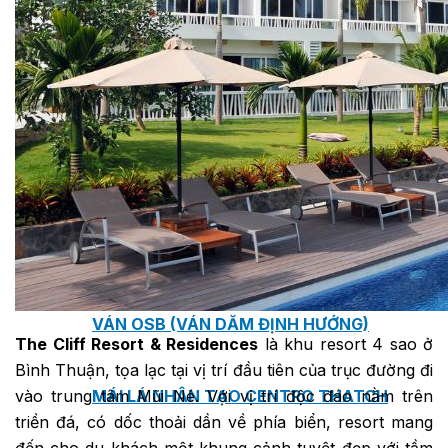
TẤM ỐP ĐA NĂNG FRONTO
MÁI GỖ TUYẾT TÙNG ĐỎ
GỖ NHÂN TẠO NAM SOON
GỖ SINH THÁI NOVANO
VÁN OSB (VÁN DĂM ĐỊNH HƯỚNG)
The Cliff Resort & Residences
là khu resort 4 sao ở
Bình Thuận, tọa lạc tại vị trí đầu tiên của trục đường đi
vào trung tâm Mũi Né. Với vị trí độc đáo nằm trên
MÁI LÁ NHÂN TẠO CENTRO THATCH
triền đá, có dốc thoải dần về phía biển, resort mang
đến cho du khách một khung cảnh tuyệt đẹp với tầm