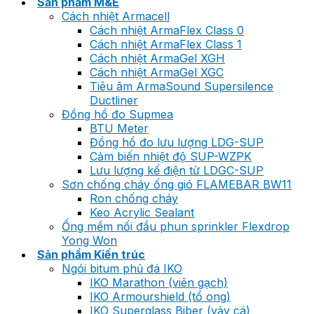
Sản phẩm M&E
Cách nhiệt Armacell
Cách nhiệt ArmaFlex Class 0
Cách nhiệt ArmaFlex Class 1
Cách nhiệt ArmaGel XGH
Cách nhiệt ArmaGel XGC
Tiêu âm ArmaSound Supersilence
Ductliner
Đồng hồ đo Supmea
BTU Meter
Đồng hồ đo lưu lượng LDG-SUP
Cảm biến nhiệt độ SUP-WZPK
Lưu lượng kế điện từ LDGC-SUP
Sơn chống cháy ống gió FLAMEBAR BW11
Ron chống cháy
Keo Acrylic Sealant
Ống mềm nối đầu phun sprinkler Flexdrop
Yong Won
Sản phẩm Kiến trúc
Ngói bitum phủ đá IKO
IKO Marathon (viên gạch)
IKO Armourshield (tổ ong)
IKO Superglass Biber (vảy cá)