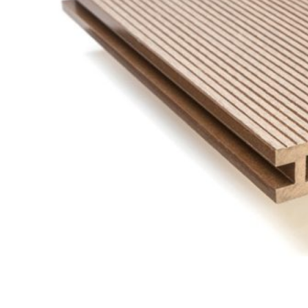
NGÓI BITUM PHỦ ĐÁ IKO
MARATHON (VIÊN GẠCH)
ARMOURSHIELD (TỔ ONG)
SUPERGLASS BIBER (VẢY CÁ)
CAMBRIDGE (XẾP LỚP)
CAMBRIDGE XTREME
DYNASTY
ARMOURSHAKE
CROWNE SLATE
ROYAL ESTATE
ROOF FAST CAP
PHỤ KIỆN
NGÓI THÉP PHỦ ĐÁ DECRA AHI
CLASSIC
HERITAGE
MILANO