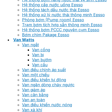
Hệ thống cấp nước uống Epsso
Hệ thống tách dầu nước thải Epsso
Hệ thống xử lý nước thải thông minh Epsso
Phòng bơm (Pump room) Epsso
Trạm bơm tích hợp sẵn thông minh Epsso
Hệ thống bơm PCCC nguyên cụm Epsso
Bơm chìm Pakage Epsso
Van Watts
Van ngắt
Van cổng
Van bi
Van bướm
Van cầu
Van điều chỉnh áp suất
Van một chiều
Van điều khiển tự động
Van ngăn dòng chảy ngược
Van giảm áp
Van cân bằng
Van an toàn
Van điều khiển nước nóng
Van xả khí