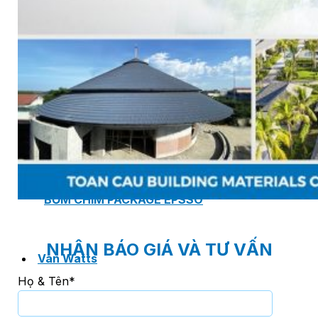
PHÒNG BƠM (PUMP ROOM) EPSSO
TRẠM BƠM TÍCH HỢP SẴN THÔNG MINH EPSSO
HỆ THỐNG BƠM PCCC NGUYÊN CỤM EPSSO
BƠM CHÌM PACKAGE EPSSO
NHẬN BÁO GIÁ VÀ TƯ VẤN
Van Watts
Họ & Tên*