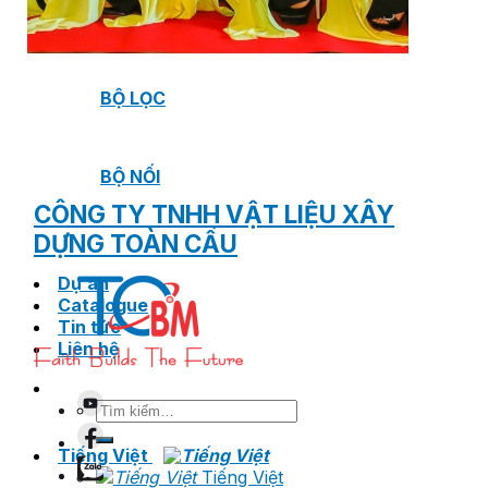
VAN XẢ KHÍ
BỘ LỌC
BỘ NỐI
CÔNG TY TNHH VẬT LIỆU XÂY
DỰNG TOÀN CẦU
Dự án
Catalogue
Tin tức
Liên hệ
Tìm
kiếm:
Tiếng Việt
Tiếng Việt