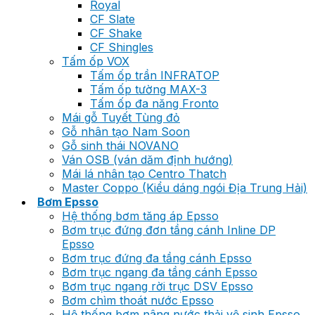
Royal
CF Slate
CF Shake
CF Shingles
Tấm ốp VOX
Tấm ốp trần INFRATOP
Tấm ốp tường MAX-3
Tấm ốp đa năng Fronto
Mái gỗ Tuyết Tùng đỏ
Gỗ nhân tạo Nam Soon
Gỗ sinh thái NOVANO
Ván OSB (ván dăm định hướng)
Mái lá nhân tạo Centro Thatch
Master Coppo (Kiểu dáng ngói Địa Trung Hải)
Bơm Epsso
Hệ thống bơm tăng áp Epsso
Bơm trục đứng đơn tầng cánh Inline DP
Epsso
Bơm trục đứng đa tầng cánh Epsso
Bơm trục ngang đa tầng cánh Epsso
Bơm trục ngang rời trục DSV Epsso
Bơm chìm thoát nước Epsso
Hệ thống bơm nâng nước thải vệ sinh Epsso