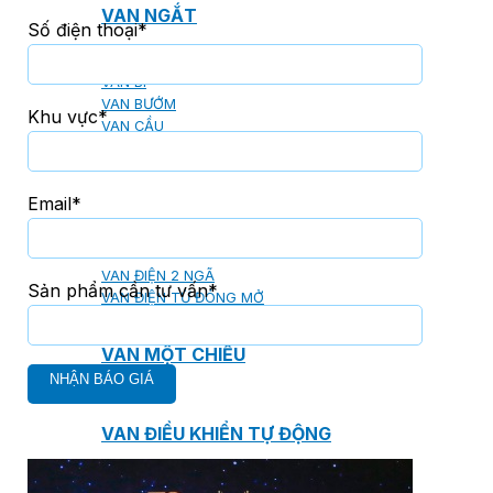
VAN NGẮT
Số điện thoại*
VAN CỔNG
VAN BI
VAN BƯỚM
Khu vực*
VAN CẦU
Email*
VAN ĐIỀU CHỈNH ÁP SUẤT
VAN ĐIỆN 2 NGÃ
Sản phẩm cần tư vấn*
VAN ĐIỆN TỪ ĐÓNG MỞ
VAN MỘT CHIỀU
VAN ĐIỀU KHIỂN TỰ ĐỘNG