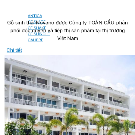
SHAKE
SENATOR
ANTICA
Gỗ sinh thái Novano được Công ty TOÀN CẦU phân
CF SLATE
CF SHAKE
phối độc quyền và tiếp thị sản phẩm tại thị trường
CF SHINGLE
Việt Nam
CALIBRE
Chi tiết
TẤM LỢP KIM LOẠI
PREMIUM - COPPER PRESTIGE ULTIMETAL HD
PREMIUM - COPPER PRESTIGE COMPACT PLUS
PREMIUM - COPPER PRESTIGE ELITE
PREMIUM - COPPER PRESTIGE TRADITIONAL
TẤM ỐP VOX
TẤM ỐP TRẦN INFRATOP
TẤM ỐP TƯỜNG MAX-3