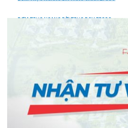
BƠM TRỤC NGANG RỜI TRỤC DSV EPSSO
BƠM CHÌM THOÁT NƯỚC EPSSO
HỆ THỐNG BƠM NÂNG NƯỚC THẢI VỆ SINH EPS
HỆ THỐNG CẤP NƯỚC UỐNG EPSSO
HỆ THỐNG TÁCH DẦU NƯỚC THẢI EPSSO
HỆ THỐNG XỬ LÝ NƯỚC THẢI THÔNG MINH EPS