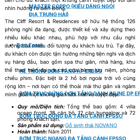
MASTER COPPO (KIỂU DÁNG NGÓI
nhìn hướng ra biển Đông.
ĐỊA TRUNG HẢI)
The Cliff Resort & Residences sở hữu hệ thống 126
phòng nghỉ đa dạng, được thiết kế và xây dựng theo
nhiều kiểu khác nhau, phù hợp với nhu cầu nghỉ
Bơm Epsso
dưỡng của nhiều đối tượng du khách lưu trú. Tại đây,
du khách còn được tận hưởng những tiện nghi và dịch
vụ hàng đầu, bao gồm spa thư giãn, nhà hàng, khu
thể thao hiện đại và các cửa hàng lưu niệm, phòng
HỆ THỐNG BƠM TĂNG ÁP EPSSO
chiếu phim. Đặc biệt là 2 hồ bơi ngoài trời vô cùng
rộng lớn – nơi bạn có thể thoải mái thư giãn và ngâm
BƠM TRỤC ĐỨNG ĐƠN TẦNG CÁNH INLINE DP E
mình giữa một không gian tươi mát và tuyệt đẹp.
Quy mô/Diện tích:
Tổng thể bao gồm: 4 villa
ocean front, 38 căn hộ, 12 căn bungalow và 72
BƠM TRỤC ĐỨNG ĐA TẦNG CÁNH EPSSO
phòng khách sạn.
Sản phẩm sử dụng:
Gỗ sinh thái NOVANO
Hoàn thành:
Năm
2011
BƠM TRỤC NGANG ĐA TẦNG CÁNH EPSSO