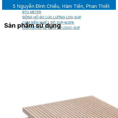
ĐỒNG HỒ ĐO SUPMEA
5 Nguyễn Đình Chiểu, Hàm Tiến, Phan Thiết
BTU METER
ĐỒNG HỒ ĐO LƯU LƯỢNG LDG-SUP
CẢM BIẾN NHIỆT ĐỘ SUP-WZPK
Sản phẩm sử dụng
LƯU LƯỢNG KẾ ĐIỆN TỪ LDGC-SUP
ỐNG MỀM NỐI ĐẦU PHUN SPRINKLER
FLEXDROP YONG WON
SƠN CHỐNG CHÁY FLAMEBAR BW11
RON CHỐNG CHÁY
KEO ACRYLIC SEALANT
Sản phẩm Kiến trúc