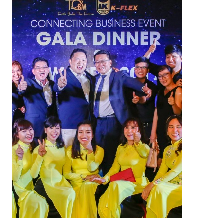
VAN NGĂN DÒNG CHẢY NGƯỢC
VAN GIẢM ÁP
VAN CÂN BẰNG
VAN AN TOÀN
VAN ĐIỀU KHIỂN NƯỚC NÓNG