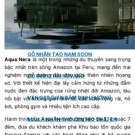
TẤM ỐP ĐA NĂNG FRONTO
MÁI GỖ TUYẾT TÙNG ĐỎ
GỖ NHÂN TẠO NAM SOON
Aqua Nera
là một trong những du thuyền sang trọng
bậc nhất trên sông Amazon tại Peru, mang đến trải
nghiệm nghỉ dưỡng độc đáo giữa thiên nhiên hoang
GỖ SINH THÁI NOVANO
sơ. Với thiết kế hiện đại lấy cảm hứng từ những đầm
nước đen đặc trưng của rừng nhiệt đới Amazon, tàu
VÁN OSB (VÁN DĂM ĐỊNH HƯỚNG)
nổi bật với không gian tinh tế, các suite rộng rãi, hồ
bơi, phòng gym và nhiều tiện ích cao cấp.
Hành trình của Aqua Nera thường kéo dài 3, 4 hoặc 7
MÁI LÁ NHÂN TẠO CENTRO THATCH
đêm, đưa du khách khám phá Khu bảo tồn quốc gia
Pacaya-Samiria với các hoạt động như đi bộ xuyên