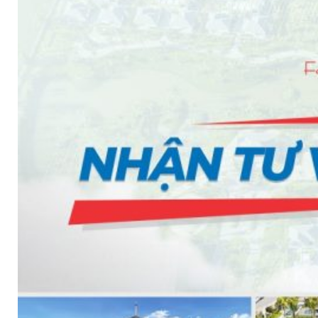
BƠM TRỤC NGANG RỜI TRỤC DSV EPSSO
BƠM CHÌM THOÁT NƯỚC EPSSO
HỆ THỐNG BƠM NÂNG NƯỚC THẢI VỆ SINH EPS
HỆ THỐNG CẤP NƯỚC UỐNG EPSSO
HỆ THỐNG TÁCH DẦU NƯỚC THẢI EPSSO
HỆ THỐNG XỬ LÝ NƯỚC THẢI THÔNG MINH EPS