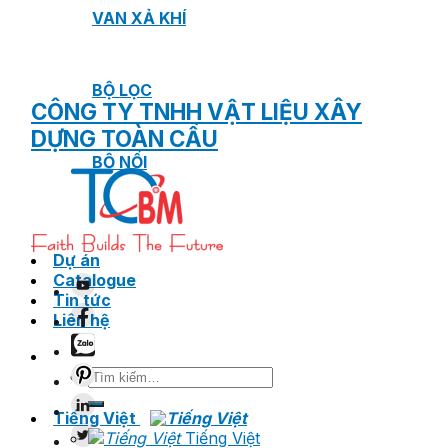
VAN XẢ KHÍ
BỘ LỌC
CÔNG TY TNHH VẬT LIỆU XÂY
DỰNG TOÀN CẦU
BỘ NỐI
Dự án
Catalogue
Tin tức
Liên hệ
Tìm
kiếm:
Tiếng Việt
Tiếng Việt