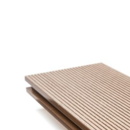
ĐỒNG HỒ ĐO SUPMEA
BTU METER
ĐỒNG HỒ ĐO LƯU LƯỢNG LDG-SUP
CẢM BIẾN NHIỆT ĐỘ SUP-WZPK
LƯU LƯỢNG KẾ ĐIỆN TỪ LDGC-SUP
ỐNG MỀM NỐI ĐẦU PHUN SPRINKLER
FLEXDROP YONG WON
SƠN CHỐNG CHÁY FLAMEBAR BW11
RON CHỐNG CHÁY
KEO ACRYLIC SEALANT
Sản phẩm Kiến trúc