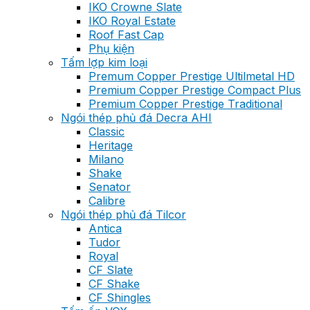
IKO Crowne Slate
IKO Royal Estate
Roof Fast Cap
Phụ kiện
Tấm lợp kim loại
Premum Copper Prestige Ultilmetal HD
Premium Copper Prestige Compact Plus
Premium Copper Prestige Traditional
Ngói thép phủ đá Decra AHI
Classic
Heritage
Milano
Shake
Senator
Calibre
Ngói thép phủ đá Tilcor
Antica
Tudor
Royal
CF Slate
CF Shake
CF Shingles