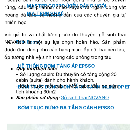
MASTER COPPO (KIỂU DÁNG NGÓI
rừng, câu cá piranha, chèo kayak và ngắm động vật
ĐỊA TRUNG HẢI)
hoang dã dưới sự hướng dẫn của các chuyên gia tự
nhiên học.
Với giá trị và chất lượng của du thuyền, gỗ sinh thái
Bơm Epsso
NOVANO là một sự lựa chọn hoàn hảo. Sản phẩm
được ứng dụng cho các hạng mục: ốp cột hai bên tàu,
ốp tường nhà vệ sinh trong các phòng trong tàu.
HỆ THỐNG BƠM TĂNG ÁP EPSSO
Quy mô/Diện tích:
– Số lượng cabin: Du thuyền có tổng cộng 20
cabin (suite) dành cho hành khách.
– Kích thước mỗi cabin: Mỗi cabin đều có diện
BƠM TRỤC ĐỨNG ĐƠN TẦNG CÁNH INLINE DP E
tích khoảng 30m2
Sản phẩm sử dụng:
Gỗ sinh thái NOVANO
BƠM TRỤC ĐỨNG ĐA TẦNG CÁNH EPSSO
BƠM TRỤC NGANG ĐA TẦNG CÁNH EPSSO