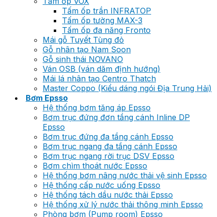
Tấm ốp VOX
Tấm ốp trần INFRATOP
Tấm ốp tường MAX-3
Tấm ốp đa năng Fronto
Mái gỗ Tuyết Tùng đỏ
Gỗ nhân tạo Nam Soon
Gỗ sinh thái NOVANO
Ván OSB (ván dăm định hướng)
Mái lá nhân tạo Centro Thatch
Master Coppo (Kiểu dáng ngói Địa Trung Hải)
Bơm Epsso
Hệ thống bơm tăng áp Epsso
Bơm trục đứng đơn tầng cánh Inline DP
Epsso
Bơm trục đứng đa tầng cánh Epsso
Bơm trục ngang đa tầng cánh Epsso
Bơm trục ngang rời trục DSV Epsso
Bơm chìm thoát nước Epsso
Hệ thống bơm nâng nước thải vệ sinh Epsso
Hệ thống cấp nước uống Epsso
Hệ thống tách dầu nước thải Epsso
Hệ thống xử lý nước thải thông minh Epsso
Phòng bơm (Pump room) Epsso