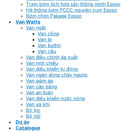
Trạm bơm tích hợp sẵn thông minh Epsso
Hệ thống bơm PCCC nguyên cụm Epsso
Bơm chìm Pakage Epsso
Van Watts
Van ngắt
Van cổng
Van bi
Van bướm
Van cầu
Van điều chỉnh áp suất
Van một chiều
Van điều khiển tự động
Van ngăn dòng chảy ngược
Van giảm áp
Van cân bằng
Van an toàn
Van điều khiển nước nóng
Van xả khí
Bộ lọc
Bộ nối
Dự án
Catalogue