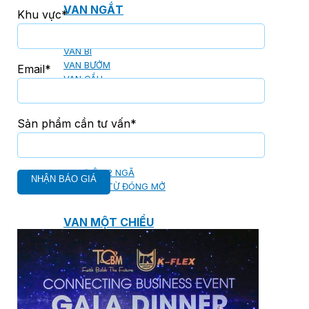
VAN NGẮT
Khu vực*
VAN CỔNG
VAN BI
VAN BƯỚM
Email*
VAN CẦU
Sản phẩm cần tư vấn*
VAN ĐIỀU CHỈNH ÁP SUẤT
VAN ĐIỆN 2 NGÃ
VAN ĐIỆN TỪ ĐÓNG MỞ
VAN MỘT CHIỀU
VAN ĐIỀU KHIỂN TỰ ĐỘNG