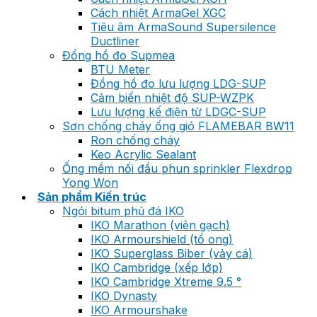
Cách nhiệt ArmaGel XGC
Tiêu âm ArmaSound Supersilence
Ductliner
Đồng hồ đo Supmea
BTU Meter
Đồng hồ đo lưu lượng LDG-SUP
Cảm biến nhiệt độ SUP-WZPK
Lưu lượng kế điện từ LDGC-SUP
Sơn chống cháy ống gió FLAMEBAR BW11
Ron chống cháy
Keo Acrylic Sealant
Ống mềm nối đầu phun sprinkler Flexdrop
Yong Won
Sản phẩm Kiến trúc
Ngói bitum phủ đá IKO
IKO Marathon (viên gạch)
IKO Armourshield (tổ ong)
IKO Superglass Biber (vảy cá)
IKO Cambridge (xếp lớp)
IKO Cambridge Xtreme 9.5 °
IKO Dynasty
IKO Armourshake