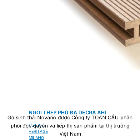
NGÓI BITUM PHỦ ĐÁ IKO
MARATHON (VIÊN GẠCH)
ARMOURSHIELD (TỔ ONG)
SUPERGLASS BIBER (VẢY CÁ)
CAMBRIDGE (XẾP LỚP)
CAMBRIDGE XTREME
DYNASTY
ARMOURSHAKE
CROWNE SLATE
ROYAL ESTATE
ROOF FAST CAP
PHỤ KIỆN
NGÓI THÉP PHỦ ĐÁ DECRA AHI
Gỗ sinh thái Novano được Công ty TOÀN CẦU phân
phối độc quyền và tiếp thị sản phẩm tại thị trường
CLASSIC
HERITAGE
Việt Nam
MILANO