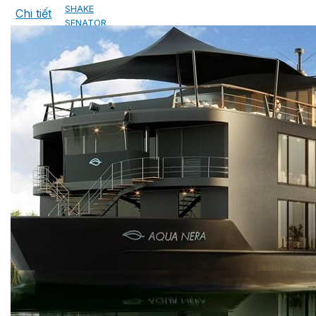
SHAKE
Chi tiết
SENATOR
ANTICA
CF SLATE
CF SHAKE
CF SHINGLE
CALIBRE
TẤM LỢP KIM LOẠI
PREMIUM - COPPER PRESTIGE ULTIMETAL HD
PREMIUM - COPPER PRESTIGE COMPACT PLUS
PREMIUM - COPPER PRESTIGE ELITE
PREMIUM - COPPER PRESTIGE TRADITIONAL
TẤM ỐP VOX
TẤM ỐP TRẦN INFRATOP
TẤM ỐP TƯỜNG MAX-3