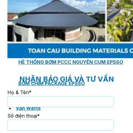
PHÒNG BƠM (PUMP ROOM) EPSSO
TRẠM BƠM TÍCH HỢP SẴN THÔNG MINH EPSSO
HỆ THỐNG BƠM PCCC NGUYÊN CỤM EPSSO
NHẬN BÁO GIÁ VÀ TƯ VẤN
BƠM CHÌM PACKAGE EPSSO
Họ & Tên*
Van Watts
Số điện thoại*