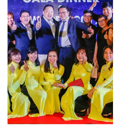
VAN NGĂN DÒNG CHẢY NGƯỢC
VAN GIẢM ÁP
VAN CÂN BẰNG
VAN AN TOÀN
VAN ĐIỀU KHIỂN NƯỚC NÓNG