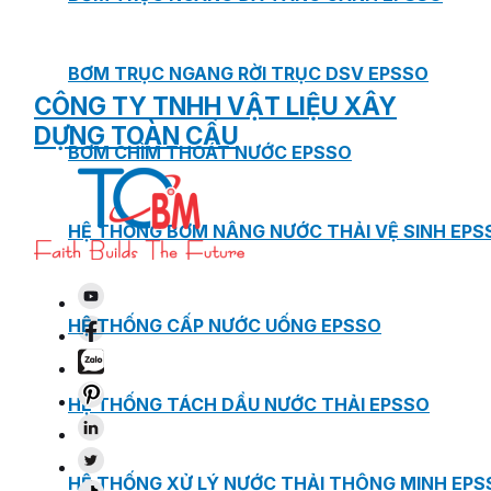
BƠM TRỤC NGANG RỜI TRỤC DSV EPSSO
CÔNG TY TNHH VẬT LIỆU XÂY
DỰNG TOÀN CẦU
BƠM CHÌM THOÁT NƯỚC EPSSO
HỆ THỐNG BƠM NÂNG NƯỚC THẢI VỆ SINH EPS
HỆ THỐNG CẤP NƯỚC UỐNG EPSSO
HỆ THỐNG TÁCH DẦU NƯỚC THẢI EPSSO
HỆ THỐNG XỬ LÝ NƯỚC THẢI THÔNG MINH EPS