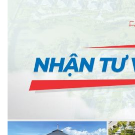
NGÓI BITUM PHỦ ĐÁ IKO
MARATHON (VIÊN GẠCH)
ARMOURSHIELD (TỔ ONG)
SUPERGLASS BIBER (VẢY CÁ)
CAMBRIDGE (XẾP LỚP)
CAMBRIDGE XTREME
DYNASTY
ARMOURSHAKE
CROWNE SLATE
ROYAL ESTATE
ROOF FAST CAP
PHỤ KIỆN
NGÓI THÉP PHỦ ĐÁ DECRA AHI
CLASSIC
HERITAGE
MILANO