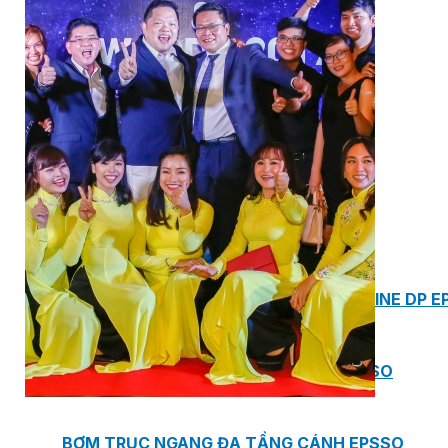
MASTER COPPO (KIỂU DÁNG NGÓI
ĐỊA TRUNG HẢI)
Bơm Epsso
HỆ THỐNG BƠM TĂNG ÁP EPSSO
BƠM TRỤC ĐỨNG ĐƠN TẦNG CÁNH INLINE DP E
BƠM TRỤC ĐỨNG ĐA TẦNG CÁNH EPSSO
BƠM TRỤC NGANG ĐA TẦNG CÁNH EPSSO