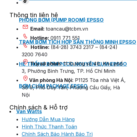
Thông tin liên hệ
PHÒNG BƠM (PUMP ROOM) EPSSO
Email:
toancau@tcbm.vn
Hotline:
0911 771 551
TRẠM BƠM TÍCH HỢP SẴN THÔNG MINH EPSSO
Hotline:
(84-28) 3743 2317 – (84-24)
3200 7640
Trụ sở chính
: 11 Đường số 49, Khu phố
HỆ THỐNG BƠM PCCC NGUYÊN CỤM EPSSO
3, Phường Bình Trưng, TP. Hồ Chí Minh
Văn phòng Hà Nội
: P1125 Tòa nhà Việt Á,
BƠM CHÌM PACKAGE EPSSO
Số 9, Phố Duy Tân, Phường Cầu Giấy, Hà
Nội
Chính sách & Hỗ trợ
Van Watts
Hướng Dẫn Mua Hàng
Hình Thức Thanh Toán
Chính Sách Bảo Hành Bảo Trì