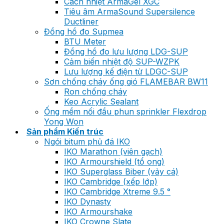
Cách nhiệt ArmaGel XGC
Tiêu âm ArmaSound Supersilence
Ductliner
Đồng hồ đo Supmea
BTU Meter
Đồng hồ đo lưu lượng LDG-SUP
Cảm biến nhiệt độ SUP-WZPK
Lưu lượng kế điện từ LDGC-SUP
Sơn chống cháy ống gió FLAMEBAR BW11
Ron chống cháy
Keo Acrylic Sealant
Ống mềm nối đầu phun sprinkler Flexdrop
Yong Won
Sản phẩm Kiến trúc
Ngói bitum phủ đá IKO
IKO Marathon (viên gạch)
IKO Armourshield (tổ ong)
IKO Superglass Biber (vảy cá)
IKO Cambridge (xếp lớp)
IKO Cambridge Xtreme 9.5 °
IKO Dynasty
IKO Armourshake
IKO Crowne Slate