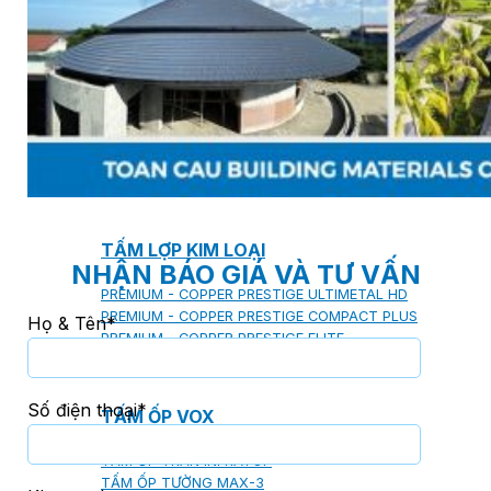
SHAKE
SENATOR
ANTICA
CF SLATE
CF SHAKE
CF SHINGLE
CALIBRE
TẤM LỢP KIM LOẠI
NHẬN BÁO GIÁ VÀ TƯ VẤN
PREMIUM - COPPER PRESTIGE ULTIMETAL HD
PREMIUM - COPPER PRESTIGE COMPACT PLUS
Họ & Tên*
PREMIUM - COPPER PRESTIGE ELITE
PREMIUM - COPPER PRESTIGE TRADITIONAL
Số điện thoại*
TẤM ỐP VOX
TẤM ỐP TRẦN INFRATOP
TẤM ỐP TƯỜNG MAX-3