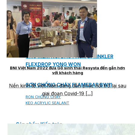
ĐỒNG HỒ ĐO SUPMEA
BTU METER
ĐỒNG HỒ ĐO LƯU LƯỢNG LDG-SUP
CẢM BIẾN NHIỆT ĐỘ SUP-WZPK
LƯU LƯỢNG KẾ ĐIỆN TỪ LDGC-SUP
ỐNG MỀM NỐI ĐẦU PHUN SPRINKLER
FLEXDROP YONG WON
BNI Việt Nam 2022 đưa Gỗ sinh thái Resysta đến gần hơn
với khách hàng
SƠN CHỐNG CHÁY FLAMEBAR BW11
Nền kinh tế Việt Nam đang dần phục hồi trở lại sau
giai đoạn Covid-19 [...]
RON CHỐNG CHÁY
KEO ACRYLIC SEALANT
Sản phẩm Kiến trúc