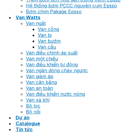
Hệ thống bơm PCCC nguyên cụm Epsso
Bơm chìm Pakage Epsso
Van Watts
Van ngắt
Van cổng
Van bi
Van bướm
Van cầu
Van điều chỉnh áp suất
Van một chiều
Van điều khiển tự động
Van ngăn dòng chảy ngược
Van giảm áp
Van cân bằng
Van an toàn
Van điều khiển nước nóng
Van xả khí
Bộ lọc
Bộ nối
Dự án
Catalogue
Tin tức