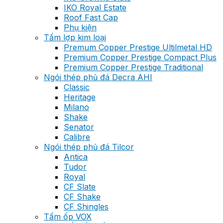
IKO Royal Estate
Roof Fast Cap
Phụ kiện
Tấm lợp kim loại
Premum Copper Prestige Ultilmetal HD
Premium Copper Prestige Compact Plus
Premium Copper Prestige Traditional
Ngói thép phủ đá Decra AHI
Classic
Heritage
Milano
Shake
Senator
Calibre
Ngói thép phủ đá Tilcor
Antica
Tudor
Royal
CF Slate
CF Shake
CF Shingles
Tấm ốp VOX