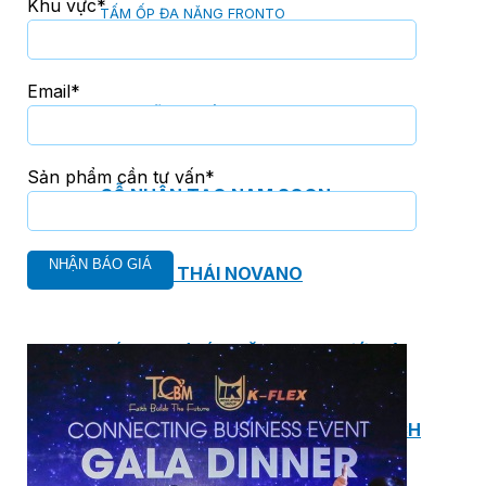
Khu vực*
TẤM ỐP ĐA NĂNG FRONTO
Email*
MÁI GỖ TUYẾT TÙNG ĐỎ
Sản phẩm cần tư vấn*
GỖ NHÂN TẠO NAM SOON
GỖ SINH THÁI NOVANO
VÁN OSB (VÁN DĂM ĐỊNH HƯỚNG)
MÁI LÁ NHÂN TẠO CENTRO THATCH