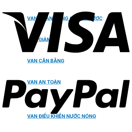
VAN NGĂN DÒNG CHẢY NGƯỢC
VAN GIẢM ÁP
VAN CÂN BẰNG
VAN AN TOÀN
VAN ĐIỀU KHIỂN NƯỚC NÓNG