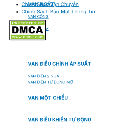
Chính Sách Vận Chuyển
VAN NGẮT
Chính Sách Bảo Mật Thông Tin
VAN CỔNG
VAN BI
VAN BƯỚM
VAN CẦU
VAN ĐIỀU CHỈNH ÁP SUẤT
VAN ĐIỆN 2 NGÃ
VAN ĐIỆN TỪ ĐÓNG MỞ
VAN MỘT CHIỀU
VAN ĐIỀU KHIỂN TỰ ĐỘNG