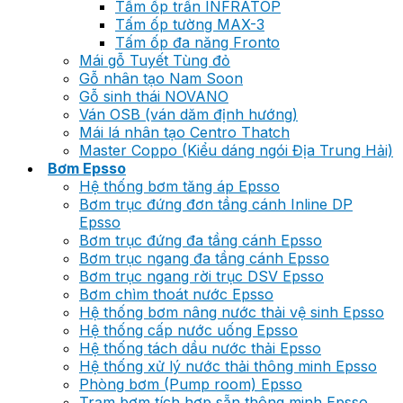
Tấm ốp trần INFRATOP
Tấm ốp tường MAX-3
Tấm ốp đa năng Fronto
Mái gỗ Tuyết Tùng đỏ
Gỗ nhân tạo Nam Soon
Gỗ sinh thái NOVANO
Ván OSB (ván dăm định hướng)
Mái lá nhân tạo Centro Thatch
Master Coppo (Kiểu dáng ngói Địa Trung Hải)
Bơm Epsso
Hệ thống bơm tăng áp Epsso
Bơm trục đứng đơn tầng cánh Inline DP
Epsso
Bơm trục đứng đa tầng cánh Epsso
Bơm trục ngang đa tầng cánh Epsso
Bơm trục ngang rời trục DSV Epsso
Bơm chìm thoát nước Epsso
Hệ thống bơm nâng nước thải vệ sinh Epsso
Hệ thống cấp nước uống Epsso
Hệ thống tách dầu nước thải Epsso
Hệ thống xử lý nước thải thông minh Epsso
Phòng bơm (Pump room) Epsso
Trạm bơm tích hợp sẵn thông minh Epsso