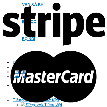
VAN XẢ KHÍ
BỘ LỌC
BỘ NỐI
Dự án
Catalogue
Tin tức
Liên hệ
Tìm
kiếm:
Tiếng Việt
Tiếng Việt