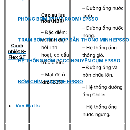
– Đường ống nước
Cao su lưu
lạnh.
PHÒNG BƠM (PUMP ROOM) EPSSO
hóa (NBR)
– Đường ống nước
– Đặc điểm:
nóng.
có tính đàn
TRẠM BƠM TÍCH HỢP SẴN THÔNG MINH EPSSO
Cách
hồi linh
– Hệ thống ống
nhiệt K-
hoạt, có cấu
thông gió.
Flex ST
HỆ THỐNG BƠM PCCC NGUYÊN CỤM EPSSO
trúc ô kín.
– Đường ống và
– Mật độ ô
bồn chứa lớn.
BƠM CHÌM PACKAGE EPSSO
kín: 100%
– Hệ thống đường
ống Chiller.
Van Watts
– Hệ thống ống
nước ngưng.