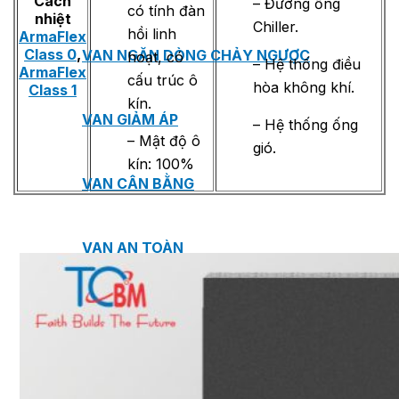
Cách
– Đường ống
có tính đàn
nhiệt
Chiller.
hồi linh
ArmaFlex
Class 0
,
VAN NGĂN DÒNG CHẢY NGƯỢC
hoạt, có
– Hệ thống điều
ArmaFlex
cấu trúc ô
hòa không khí.
Class 1
kín.
VAN GIẢM ÁP
– Hệ thống ống
– Mật độ ô
gió.
kín: 100%
VAN CÂN BẰNG
VAN AN TOÀN
VAN ĐIỀU KHIỂN NƯỚC NÓNG