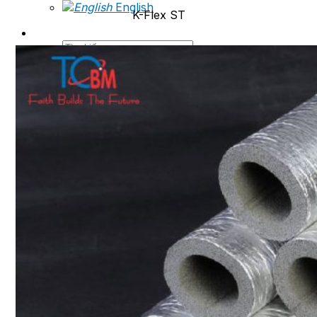
English
K-Flex ST
Tìm
kiếm: