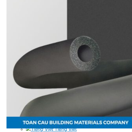
VAN XẢ KHÍ
BỘ LỌC
BỘ NỐI
Dự án
Catalogue
Tin tức
Liên hệ
Tìm
kiếm:
Tiếng Việt
Tiếng Việt