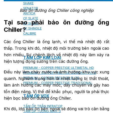
SHAKE
SENATOR
Bảo ôn đường ống Chiller công nghiệp
ANTICA
CF SLATE
Tại sao phải bảo ôn đường ống
CF SHAKE
Chiller?
CF SHINGLE
CALIBRE
Các ống Chiller là ống lạnh, vì thế mà nhiệt độ rất
thấp. Trong khi đó, nhiệt độ môi trường bên ngoài cao
hơn nhiều. Sự chênh lệch về nhiệt độ này làm xảy ra
TẤM LỢP KIM LOẠI
hiện tượng đọng sương trên các đường ống.
PREMIUM - COPPER PRESTIGE ULTIMETAL HD
Điều này làm chảy nước và ảnh hưởng khu vực xung
PREMIUM - COPPER PRESTIGE COMPACT PLUS
quanh. Nghiêm trọng hơn là nhiệt lượng bị thất thoát,
PREMIUM - COPPER PRESTIGE ELITE
PREMIUM - COPPER PRESTIGE TRADITIONAL
làm ảnh hưởng các máy móc, dây chuyền và gây hao
tổn điện năng. Vì thế để khắc phục, người ta phải thực
TẤM ỐP VOX
hiện bọc bảo ôn đường ống Chiller.
TẤM ỐP TRẦN INFRATOP
Khi đó, lớp bảo ôn bên ngoài sẽ đóng vai trò cân bằng
TẤM ỐP TƯỜNG MAX-3