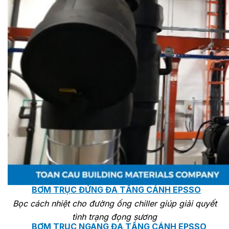
MASTER COPPO (KIỂU DÁNG NGÓI
ĐỊA TRUNG HẢI)
Bơm Epsso
HỆ THỐNG BƠM TĂNG ÁP EPSSO
BƠM TRỤC ĐỨNG ĐƠN TẦNG CÁNH INLINE DP E
BƠM TRỤC ĐỨNG ĐA TẦNG CÁNH EPSSO
Bọc cách nhiệt cho đường ống chiller giúp giải quyết
tình trạng đọng sương
BƠM TRỤC NGANG ĐA TẦNG CÁNH EPSSO