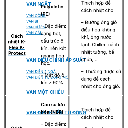
Thích hợp để
VAN NGẮT
Polyolefin
cách nhiệt cho:
(PE)
VAN CỔNG
VAN BI
– Đường ống gió
– Đặc điểm:
VAN BƯỚM
điều hòa không
dạng bọt,
VAN CẦU
Cách
khí, ống nước
cấu trúc ô
nhiệt K-
lạnh Chiller, cách
Flex K-
kín, liên kết
nhiệt tường, bể
Protect
ngang hóa
chứa,…
VAN ĐIỀU CHỈNH ÁP SUẤT
học.
– Thường được sử
VAN ĐIỆN 2 NGÃ
– Mật độ ô
VAN ĐIỆN TỪ ĐÓNG MỞ
dụng để cách
kín ≥ 90%
nhiệt cho ống gió.
VAN MỘT CHIỀU
Cao su lưu
Thích hợp để
hóa (NBR)
VAN ĐIỀU KHIỂN TỰ ĐỘNG
cách nhiệt cho:
– Đặc điểm: