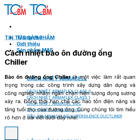
Skip
to
content
TIN TỨC SẢN PHẨM
Trang chủ
Giới thiệu
Sản phẩm M&E
Cách nhiệt bảo ôn đường ống
Chiller
Bảo ôn đường ống Chiller
là một việc làm rất quan
CÁCH NHIỆT ARMACELL
trọng trong các công trình xây dựng dân dụng và
CÁCH NHIỆT ARMAFLEX CLASS 0
công nghiệp nhằm ngăn chặn hiện tượng đọng sương
CÁCH NHIỆT ARMAFLEX CLASS 1
xảy ra. Đồng thời hạn chế các hao tổn điện năng và
CÁCH NHIỆT ARMAGEL XGC
tăng tuổi thọ của đường ống. Cùng chúng tôi tìm hiểu
CÁCH NHIỆT ARMAGEL XGH
TIÊU ÂM ARMASOUND SUPERSILENCE DUCTLINER
rõ hơn ở bài viết dưới đây nhé!