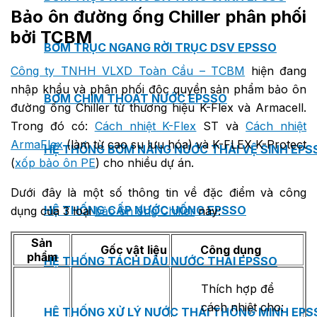
Bảo ôn đường ống Chiller phân phối
bởi TCBM
BƠM TRỤC NGANG RỜI TRỤC DSV EPSSO
Công ty TNHH VLXD Toàn Cầu – TCBM
hiện đang
nhập khẩu và phân phối độc quyền sản phẩm bảo ôn
BƠM CHÌM THOÁT NƯỚC EPSSO
đường ống Chiller từ thương hiệu K-Flex và Armacell.
Trong đó có:
Cách nhiệt K-Flex
ST
và
Cách nhiệt
ArmaFlex
(làm từ cao su lưu hóa) và K-FLEX K-Protect
HỆ THỐNG BƠM NÂNG NƯỚC THẢI VỆ SINH EPS
(
xốp bảo ôn PE
) cho nhiều dự án.
Dưới đây là một số thông tin về đặc điểm và công
HỆ THỐNG CẤP NƯỚC UỐNG EPSSO
dụng của 3 loại
bảo ôn ống Chiller
này:
Sản
Gốc vật liệu
Công dụng
phẩm
HỆ THỐNG TÁCH DẦU NƯỚC THẢI EPSSO
Thích hợp để
cách nhiệt cho:
HỆ THỐNG XỬ LÝ NƯỚC THẢI THÔNG MINH EPS