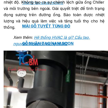
nhiệt độ. Không tạo ra sự chênh lệch giữa ống Chiller
TẤM ỐP ĐA NĂNG FRONTO
và môi trường bên ngoài. Giải quyết triệt để tình trạng
đọng sương trên đường ống. Bảo toàn được nhiệt
lượng và hiệu quả làm việc và tăng tuổi thọ cho hệ
MÁI GỖ TUYẾT TÙNG ĐỎ
thống.
Xem thêm:
Hệ thống HVAC là gì? Cấu tạo,
GỖ NHÂN TẠO NAM SOON
nguyên lý của hệ thống HVAC
GỖ SINH THÁI NOVANO
VÁN OSB (VÁN DĂM ĐỊNH HƯỚNG)
MÁI LÁ NHÂN TẠO CENTRO THATCH