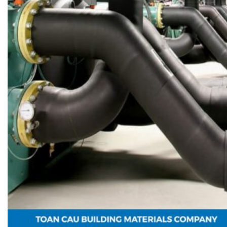
NGÓI BITUM PHỦ ĐÁ IKO
MARATHON (VIÊN GẠCH)
ARMOURSHIELD (TỔ ONG)
SUPERGLASS BIBER (VẢY CÁ)
CAMBRIDGE (XẾP LỚP)
CAMBRIDGE XTREME
DYNASTY
ARMOURSHAKE
CROWNE SLATE
ROYAL ESTATE
ROOF FAST CAP
PHỤ KIỆN
NGÓI THÉP PHỦ ĐÁ DECRA AHI
CLASSIC
HERITAGE
MILANO