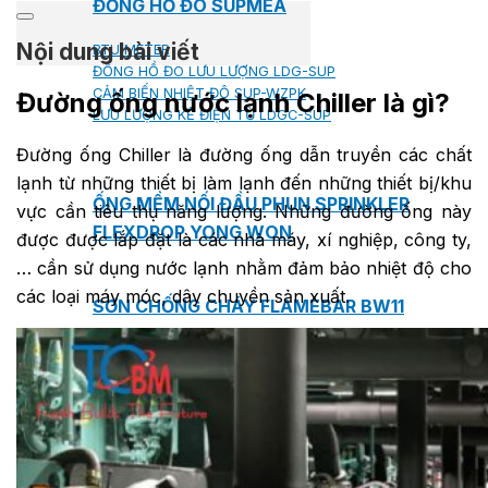
ĐỒNG HỒ ĐO SUPMEA
Nội dung bài viết
BTU METER
ĐỒNG HỒ ĐO LƯU LƯỢNG LDG-SUP
CẢM BIẾN NHIỆT ĐỘ SUP-WZPK
Đường ống nước lạnh Chiller là gì?
LƯU LƯỢNG KẾ ĐIỆN TỪ LDGC-SUP
Đường ống Chiller là đường ống dẫn truyền các chất
lạnh từ những thiết bị làm lạnh đến những thiết bị/khu
ỐNG MỀM NỐI ĐẦU PHUN SPRINKLER
vực cần tiêu thụ năng lượng. Những đường ống này
FLEXDROP YONG WON
được được lắp đặt là các nhà máy, xí nghiệp, công ty,
… cần sử dụng nước lạnh nhằm đảm bảo nhiệt độ cho
các loại máy móc, dây chuyền sản xuất.
SƠN CHỐNG CHÁY FLAMEBAR BW11
RON CHỐNG CHÁY
KEO ACRYLIC SEALANT
Sản phẩm Kiến trúc