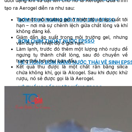
dưới dạng khí và đặt tên cho nó là Aerogel. Quá trình
tạo ra Aerogel diễn ra như sau:
Tạo một môi trường gel ở nhiệt độ và áp suất tới
BƠM TRỤC NGANG RỜI TRỤC DSV EPSSO
hạn – nơi mà sự chênh lệch giữa chất lỏng và khí
không đáng kể.
Giảm dần áp suất trong môi trường gel, nhưng
BƠM CHÌM THOÁT NƯỚC EPSSO
vẫn duy trì nhiệt độ ở giới hạn.
Làm lạnh, trước đó thêm một lượng nhỏ rượu để
ngưng tụ thành chất lỏng, sau đó chuyển về
trạng thái hơi như ban đầu.
HỆ THỐNG BƠM NÂNG NƯỚC THẢI VỆ SINH EPS
Kết quả thu được là một chất rắn bằng silica
chứa không khí, gọi là Alcogel. Sau khi được khử
rượu, nó sẽ được gọi là là Aerogel.
HỆ THỐNG CẤP NƯỚC UỐNG EPSSO
HỆ THỐNG TÁCH DẦU NƯỚC THẢI EPSSO
HỆ THỐNG XỬ LÝ NƯỚC THẢI THÔNG MINH EPS