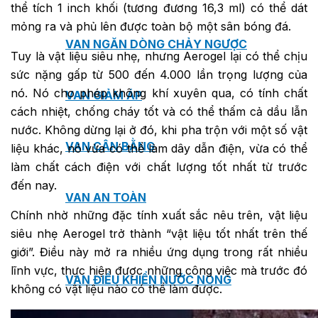
thể tích 1 inch khối (tương đương 16,3 ml) có thể dát
mỏng ra và phủ lên được toàn bộ một sân bóng đá.
VAN NGĂN DÒNG CHẢY NGƯỢC
Tuy là vật liệu siêu nhẹ, nhưng Aerogel lại có thể chịu
sức nặng gấp từ 500 đến 4.000 lần trọng lượng của
nó. Nó cho phép không khí xuyên qua, có tính chất
VAN GIẢM ÁP
cách nhiệt, chống cháy tốt và có thể thấm cả dầu lẫn
nước. Không dừng lại ở đó, khi pha trộn với một số vật
VAN CÂN BẰNG
liệu khác, nó vừa có thể làm dây dẫn điện, vừa có thể
làm chất cách điện với chất lượng tốt nhất từ trước
đến nay.
VAN AN TOÀN
Chính nhờ những đặc tính xuất sắc nêu trên, vật liệu
siêu nhẹ Aerogel trở thành “vật liệu tốt nhất trên thế
giới”. Điều này mở ra nhiều ứng dụng trong rất nhiều
lĩnh vực, thực hiện được những công việc mà trước đó
VAN ĐIỀU KHIỂN NƯỚC NÓNG
không có vật liệu nào có thể làm được.