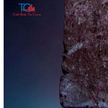
VAN XẢ KHÍ
BỘ LỌC
BỘ NỐI
Dự án
Catalogue
Tin tức
Liên hệ
Tìm
kiếm:
Tiếng Việt
Tiếng Việt