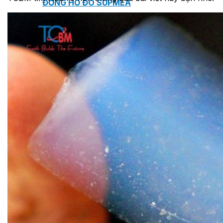
ĐỒNG HỒ ĐO SUPMEA
BTU METER
ĐỒNG HỒ ĐO LƯU LƯỢNG LDG-SUP
CẢM BIẾN NHIỆT ĐỘ SUP-WZPK
LƯU LƯỢNG KẾ ĐIỆN TỪ LDGC-SUP
ỐNG MỀM NỐI ĐẦU PHUN SPRINKLER
FLEXDROP YONG WON
SƠN CHỐNG CHÁY FLAMEBAR BW11
RON CHỐNG CHÁY
KEO ACRYLIC SEALANT
Sản phẩm Kiến trúc