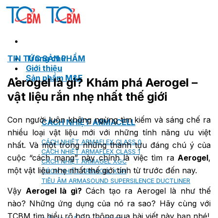
Skip
to
content
TIN TỨC SẢN PHẨM
Trang chủ
Giới thiệu
Sản phẩm M&E
Aerogel là gì? Khám phá Aerogel –
vật liệu rắn nhẹ nhất thế giới
Con người luôn không ngừng tìm kiếm và sáng chế ra
CÁCH NHIỆT ARMACELL
nhiều loại vật liệu mới với những tính năng ưu việt
CÁCH NHIỆT ARMAFLEX CLASS 0
nhất. Và một trong những thành tựu đáng chú ý của
CÁCH NHIỆT ARMAFLEX CLASS 1
cuộc “cách mạng” này chính là việc tìm ra
Aerogel
,
CÁCH NHIỆT ARMAGEL XGC
một vật liệu nhẹ nhất thế giới tính từ trước đến nay.
CÁCH NHIỆT ARMAGEL XGH
TIÊU ÂM ARMASOUND SUPERSILENCE DUCTLINER
Vậy
Aerogel là gì?
Cách tạo ra Aerogel là như thế
nào? Những ứng dụng của nó ra sao? Hãy cùng với
TCBM tìm hiểu rõ hơn thông qua bài viết này bạn nhé!