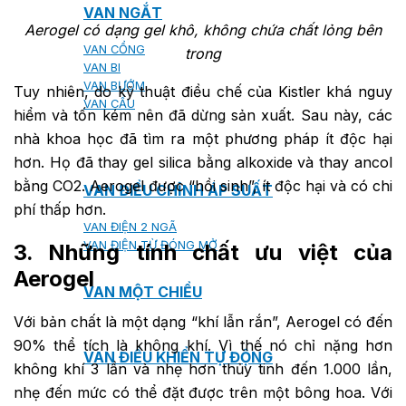
VAN NGẮT
Aerogel có dạng gel khô, không chứa chất lỏng bên
VAN CỔNG
trong
VAN BI
VAN BƯỚM
Tuy nhiên, do kỹ thuật điều chế của Kistler khá nguy
VAN CẦU
hiểm và tốn kém nên đã dừng sản xuất. Sau này, các
nhà khoa học đã tìm ra một phương pháp ít độc hại
hơn. Họ đã thay gel silica bằng alkoxide và thay ancol
bằng CO2. Aerogel được “hồi sinh”, ít độc hại và có chi
VAN ĐIỀU CHỈNH ÁP SUẤT
phí thấp hơn.
VAN ĐIỆN 2 NGÃ
VAN ĐIỆN TỪ ĐÓNG MỞ
3. Những tính chất ưu việt của
Aerogel
VAN MỘT CHIỀU
Với bản chất là một dạng “khí lẫn rắn”, Aerogel có đến
90% thể tích là không khí. Vì thế nó chỉ nặng hơn
VAN ĐIỀU KHIỂN TỰ ĐỘNG
không khí 3 lần và nhẹ hơn thủy tinh đến 1.000 lần,
nhẹ đến mức có thể đặt được trên một bông hoa. Với