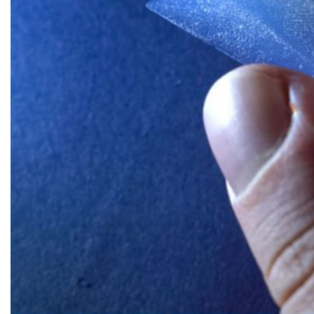
TẤM ỐP ĐA NĂNG FRONTO
MÁI GỖ TUYẾT TÙNG ĐỎ
GỖ NHÂN TẠO NAM SOON
GỖ SINH THÁI NOVANO
VÁN OSB (VÁN DĂM ĐỊNH HƯỚNG)
MÁI LÁ NHÂN TẠO CENTRO THATCH