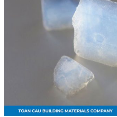
PHÒNG BƠM (PUMP ROOM) EPSSO
TRẠM BƠM TÍCH HỢP SẴN THÔNG MINH EPSSO
HỆ THỐNG BƠM PCCC NGUYÊN CỤM EPSSO
BƠM CHÌM PACKAGE EPSSO
Van Watts