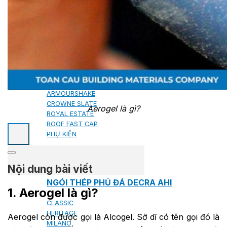
NGÓI BITUM PHỦ ĐÁ IKO
MARATHON (VIÊN GẠCH)
ARMOURSHIELD (TỔ ONG)
SUPERGLASS BIBER (VẢY CÁ)
CAMBRIDGE (XẾP LỚP)
CAMBRIDGE XTREME
DYNASTY
ARMOURSHAKE
CROWNE SLATE
Aerogel là gì?
ROYAL ESTATE
ROOF FAST CAP
PHỤ KIỆN
Nội dung bài viết
NGÓI THÉP PHỦ ĐÁ DECRA AHI
1. Aerogel là gì?
CLASSIC
HERITAGE
Aerogel còn được gọi là Alcogel. Sở dĩ có tên gọi đó là
MILANO