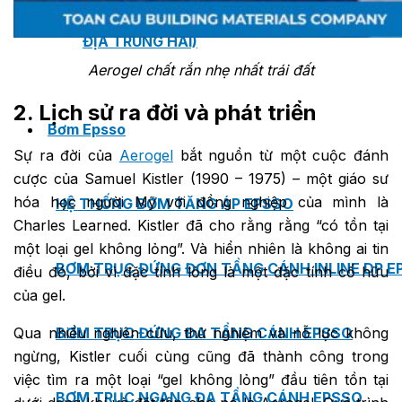
MASTER COPPO (KIỂU DÁNG NGÓI
ĐỊA TRUNG HẢI)
Aerogel chất rắn nhẹ nhất trái đất
2. Lịch sử ra đời và phát triển
Bơm Epsso
Sự ra đời của
Aerogel
bắt nguồn từ một cuộc đánh
cược của Samuel Kistler (1990 – 1975) – một giáo sư
hóa học người Mỹ với đồng nghiệp của mình là
HỆ THỐNG BƠM TĂNG ÁP EPSSO
Charles Learned. Kistler đã cho rằng rằng “có tồn tại
một loại gel không lỏng”. Và hiển nhiên là không ai tin
BƠM TRỤC ĐỨNG ĐƠN TẦNG CÁNH INLINE DP E
điều đó, bởi vì đặc tính lỏng là một đặc tính cố hữu
của gel.
Qua nhiều nghiên cứu, thử nghiệm và nỗ lực không
BƠM TRỤC ĐỨNG ĐA TẦNG CÁNH EPSSO
ngừng, Kistler cuối cùng cũng đã thành công trong
việc tìm ra một loại “gel không lỏng” đầu tiên tồn tại
BƠM TRỤC NGANG ĐA TẦNG CÁNH EPSSO