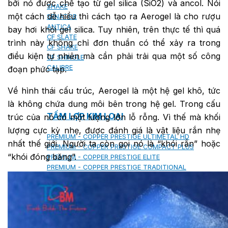
bởi nó được chế tạo từ gel silica (SiO2) và ancol. Nói
SHAKE
một cách dễ hiểu thì cách tạo ra Aerogel là cho rượu
SENATOR
ANTICA
bay hơi khỏi gel silica. Tuy nhiên, trên thực tế thì quá
CF SLATE
trình này không chỉ đơn thuần có thể xảy ra trong
CF SHAKE
điều kiện tự nhiên mà cần phải trải qua một số công
CF SHINGLE
CALIBRE
đoạn phức tạp.
Về hình thái cấu trúc, Aerogel là một hệ gel khô, tức
là không chứa dung môi bên trong hệ gel. Trong cấu
TẤM LỢP KIM LOẠI
trúc của nó có một lượng lớn lỗ rỗng. Vì thế mà khối
lượng cực kỳ nhẹ, được đánh giá là vật liệu rắn nhẹ
PREMIUM - COPPER PRESTIGE ULTIMETAL HD
nhất thế giới. Người ta còn gọi nó là “khói rắn” hoặc
PREMIUM - COPPER PRESTIGE COMPACT PLUS
“khói đóng băng”.
PREMIUM - COPPER PRESTIGE ELITE
PREMIUM - COPPER PRESTIGE TRADITIONAL
TẤM ỐP VOX
TẤM ỐP TRẦN INFRATOP
TẤM ỐP TƯỜNG MAX-3