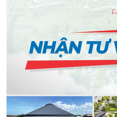
BƠM TRỤC NGANG RỜI TRỤC DSV EPSSO
BƠM CHÌM THOÁT NƯỚC EPSSO
HỆ THỐNG BƠM NÂNG NƯỚC THẢI VỆ SINH EPS
HỆ THỐNG CẤP NƯỚC UỐNG EPSSO
HỆ THỐNG TÁCH DẦU NƯỚC THẢI EPSSO
HỆ THỐNG XỬ LÝ NƯỚC THẢI THÔNG MINH EPS