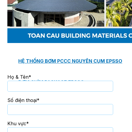
PHÒNG BƠM (PUMP ROOM) EPSSO
TRẠM BƠM TÍCH HỢP SẴN THÔNG MINH EPSSO
HỆ THỐNG BƠM PCCC NGUYÊN CỤM EPSSO
Họ & Tên*
BƠM CHÌM PACKAGE EPSSO
Số điện thoại*
Van Watts
Khu vực*