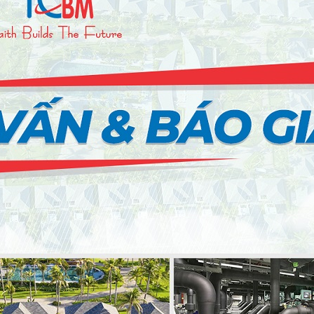
SO
SO