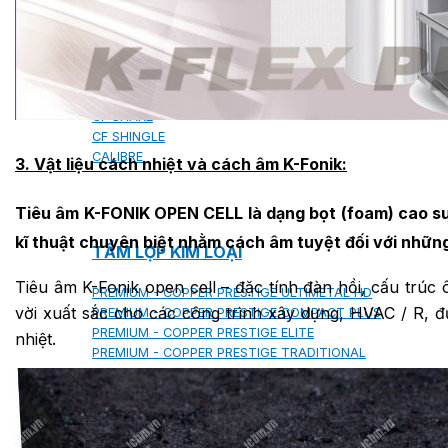
MILANO
SHAKE
SENATOR
ANTICA
CF SLATE
CF SHAKE
CF SHINGLE
CALIBRE
3. Vật liệu cách nhiệt và cách âm K-Fonik:
Tiêu âm K-FONIK OPEN CELL là dạng bọt (foam) cao su 
kĩ thuật chuyên biệt nhằm cách âm tuyệt đối với những
TẤM LỢP KIM LOẠI
Tiêu âm K-Fonik open cell – đặc tính đàn hồi, cấu trúc 
PREMIUM - COPPER PRESTIGE ULTIMETAL HD
vời xuất sắc cho các công trình xây dựng, HVAC / R, đư
PREMIUM - COPPER PRESTIGE COMPACT PLUS
PREMIUM - COPPER PRESTIGE ELITE
nhiệt.
PREMIUM - COPPER PRESTIGE TRADITIONAL
TẤM ỐP VOX
TẤM ỐP TRẦN INFRATOP