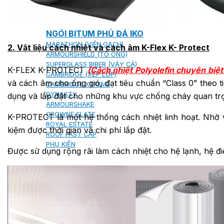
NGÓI BITUM PHỦ ĐÁ IKO
MARATHON (VIÊN GẠCH)
2. Vật liệu cách nhiệt và cách âm K-Flex K- Protect
ARMOURSHIELD (TỔ ONG)
SUPERGLASS BIBER (VẢY CÁ)
K-FLEX K-PROTECT
(Cách nhiệt Polyolefin chuyên biệt
CAMBRIDGE (XẾP LỚP)
và cách âm cho ống gió, đạt tiêu chuẩn “Class 0” theo 
CAMBRIDGE XTREME
DYNASTY
dụng và lắp đặt cho những khu vực chống cháy quan tr
ARMOURSHAKE
CROWNE SLATE
K-PROTECT là một hệ thống cách nhiệt linh hoạt. Nhờ và
ROYAL ESTATE
kiệm được thời gian và chi phí lắp đặt.
ROOF FAST CAP
PHỤ KIỆN
Được sử dụng rộng rãi làm cách nhiệt cho hệ lạnh, hệ 
NGÓI THÉP PHỦ ĐÁ DECRA AHI
CLASSIC
HERITAGE