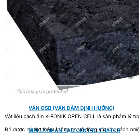
TẤM ỐP TƯỜNG MAX-3
TẤM ỐP ĐA NĂNG FRONTO
MÁI GỖ TUYẾT TÙNG ĐỎ
GỖ NHÂN TẠO NAM SOON
GỖ SINH THÁI NOVANO
VÁN OSB (VÁN DĂM ĐỊNH HƯỚNG)
Vật liệu cách âm K-FONIK OPEN CELL là sản phẩm lý tư
Để được hỗ trợ thêm thông tin về dòng vật liệu cách nhi
MÁI LÁ NHÂN TẠO CENTRO THATCH