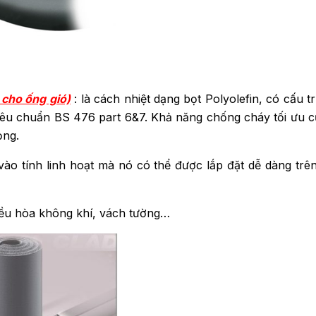
 cho ống gió)
: là cách nhiệt dạng bọt Polyolefin, có cấu 
tiêu chuẩn BS 476 part 6&7. Khả năng chống cháy tối ưu c
ọng.
o tính linh hoạt mà nó có thể được lắp đặt dễ dàng trên 
điều hòa không khí, vách tường…