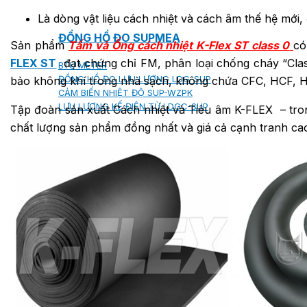
Là dòng vật liệu cách nhiệt và cách âm thế hệ mới, 
ĐỒNG HỒ ĐO SUPMEA
Sản phẩm
Tấm và Ống cách nhiệt K-Flex ST class 0
có
FLEX ST
đạt chứng chỉ FM, phân loại chống cháy “Clas
BTU METER
ĐỒNG HỒ ĐO LƯU LƯỢNG LDG-SUP
bảo không khí trong nhà sạch, không chứa CFC, HCF, H
CẢM BIẾN NHIỆT ĐỘ SUP-WZPK
LƯU LƯỢNG KẾ ĐIỆN TỪ LDGC-SUP
Tập đoàn sản xuất Cách nhiệt và Tiêu âm K-FLEX – tron
chất lượng sản phẩm đồng nhất và giá cả cạnh tranh ca
ỐNG MỀM NỐI ĐẦU PHUN SPRINKLER FLEXD
SƠN CHỐNG CHÁY FLAMEBAR BW11
RON CHỐNG CHÁY
KEO ACRYLIC SEALANT
Sản phẩm Kiến trúc