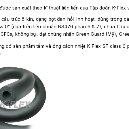
được sản xuất theo kĩ thuật tiên tiến của Tập đoàn K-Flex v
 cấu trúc ô kín, dạng bọt đàn hồi linh hoạt, dùng trong c
s 0” (dựa trên tiêu chuẩn BS476 phần 6 & 7), chứa hợp c
CFCs, không bụi, đạt chứng nhận Green Guard (Mỹ), Gree
g đó sản phẩm tấm và ống cách nhiệt K-Flex ST class 0 p
o.
ROP YONG WON