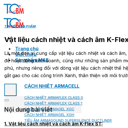
Skip
to
content
TIN TỨC SẢN PHẨM
Vật liệu cách nhiệt và cách âm K-Fle
Trang chủ
Là một đơn vị cung cấp vật liệu cách nhiệt và cách âm
Giới thiệu
Sản phẩm M&E
để hoạt động kinh doanh, cũng như những sản phẩm mới 
phú, nhưng riêng đối với dòng vật liệu cách nhiệt thế 
gắt gao cho các công trình Xanh, thân thiện với môi trườ
CÁCH NHIỆT ARMACELL
CÁCH NHIỆT ARMAFLEX CLASS 0
CÁCH NHIỆT ARMAFLEX CLASS 1
Nội dung bài viết
CÁCH NHIỆT ARMAGEL XGC
CÁCH NHIỆT ARMAGEL XGH
TIÊU ÂM ARMASOUND SUPERSILENCE DUCTLINER
1. Vật liệu cách nhiệt và cách âm K-Flex ST: