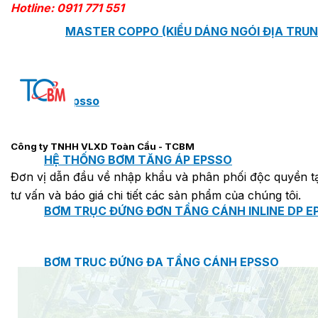
Hotline: 0911 771 551
MASTER COPPO (KIỂU DÁNG NGÓI ĐỊA TRUN
Bơm Epsso
Công ty TNHH VLXD Toàn Cầu - TCBM
HỆ THỐNG BƠM TĂNG ÁP EPSSO
Đơn vị dẫn đầu về nhập khẩu và phân phối độc quyền tại
tư vấn và báo giá chi tiết các sản phẩm của chúng tôi.
BƠM TRỤC ĐỨNG ĐƠN TẦNG CÁNH INLINE DP E
BƠM TRỤC ĐỨNG ĐA TẦNG CÁNH EPSSO
BƠM TRỤC NGANG ĐA TẦNG CÁNH EPSSO