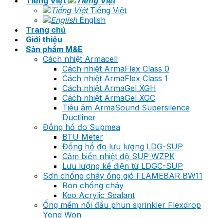
Tiếng Việt
Tiếng Việt
English
Trang chủ
Giới thiệu
Sản phẩm M&E
Cách nhiệt Armacell
Cách nhiệt ArmaFlex Class 0
Cách nhiệt ArmaFlex Class 1
Cách nhiệt ArmaGel XGH
Cách nhiệt ArmaGel XGC
Tiêu âm ArmaSound Supersilence
Ductliner
Đồng hồ đo Supmea
BTU Meter
Đồng hồ đo lưu lượng LDG-SUP
Cảm biến nhiệt độ SUP-WZPK
Lưu lượng kế điện từ LDGC-SUP
Sơn chống cháy ống gió FLAMEBAR BW11
Ron chống cháy
Keo Acrylic Sealant
Ống mềm nối đầu phun sprinkler Flexdrop
Yong Won