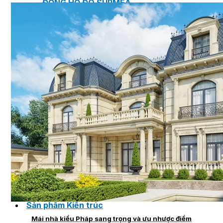
ĐỒNG HỒ ĐO SUPMEA
BTU METER
ĐỒNG HỒ ĐO LƯU LƯỢNG LDG-SUP
CẢM BIẾN NHIỆT ĐỘ SUP-WZPK
LƯU LƯỢNG KẾ ĐIỆN TỪ LDGC-SUP
ỐNG MỀM NỐI ĐẦU PHUN SPRINKLER
FLEXDROP YONG WON
SƠN CHỐNG CHÁY FLAMEBAR BW11
RON CHỐNG CHÁY
KEO ACRYLIC SEALANT
Sản phẩm Kiến trúc
Mái nhà kiểu Pháp sang trọng và ưu nhược điểm