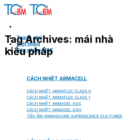
Skip
to
content
Tag Archives:
mái nhà
Trang chủ
Giới thiệu
kiểu pháp
Sản phẩm M&E
CÁCH NHIỆT ARMACELL
CÁCH NHIỆT ARMAFLEX CLASS 0
CÁCH NHIỆT ARMAFLEX CLASS 1
CÁCH NHIỆT ARMAGEL XGC
CÁCH NHIỆT ARMAGEL XGH
TIÊU ÂM ARMASOUND SUPERSILENCE DUCTLINER