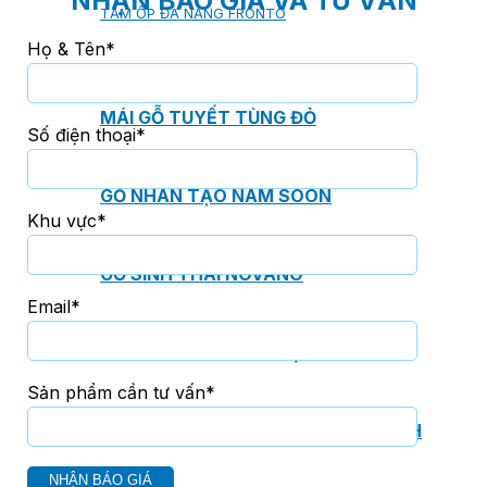
NHẬN BÁO GIÁ VÀ TƯ VẤN
TẤM ỐP ĐA NĂNG FRONTO
Họ & Tên*
MÁI GỖ TUYẾT TÙNG ĐỎ
Số điện thoại*
GỖ NHÂN TẠO NAM SOON
Khu vực*
GỖ SINH THÁI NOVANO
Email*
VÁN OSB (VÁN DĂM ĐỊNH HƯỚNG)
Sản phẩm cần tư vấn*
MÁI LÁ NHÂN TẠO CENTRO THATCH