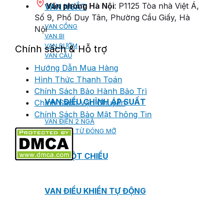
Văn phòng Hà Nội
: P1125 Tòa nhà Việt Á,
VAN NGẮT
Số 9, Phố Duy Tân, Phường Cầu Giấy, Hà
VAN CỔNG
Nội
VAN BI
VAN BƯỚM
Chính sách & Hỗ trợ
VAN CẦU
Hướng Dẫn Mua Hàng
Hình Thức Thanh Toán
Chính Sách Bảo Hành Bảo Trì
VAN ĐIỀU CHỈNH ÁP SUẤT
Chính Sách Vận Chuyển
Chính Sách Bảo Mật Thông Tin
VAN ĐIỆN 2 NGÃ
VAN ĐIỆN TỪ ĐÓNG MỞ
VAN MỘT CHIỀU
VAN ĐIỀU KHIỂN TỰ ĐỘNG