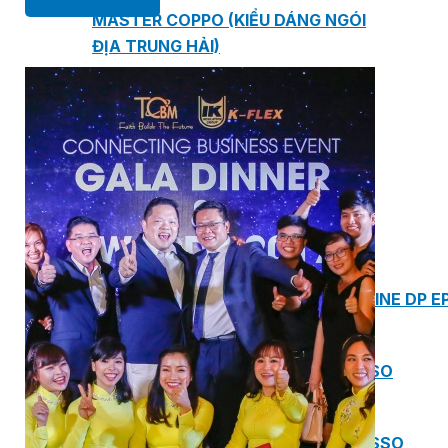
MASTER COPPO (KIỂU DÁNG NGÓI
ĐỊA TRUNG HẢI)
Bơm Epsso
HỆ THỐNG BƠM TĂNG ÁP EPSSO
BƠM TRỤC ĐỨNG ĐƠN TẦNG CÁNH INLINE DP E
BƠM TRỤC ĐỨNG ĐA TẦNG CÁNH EPSSO
BƠM TRỤC NGANG ĐA TẦNG CÁNH EPSSO