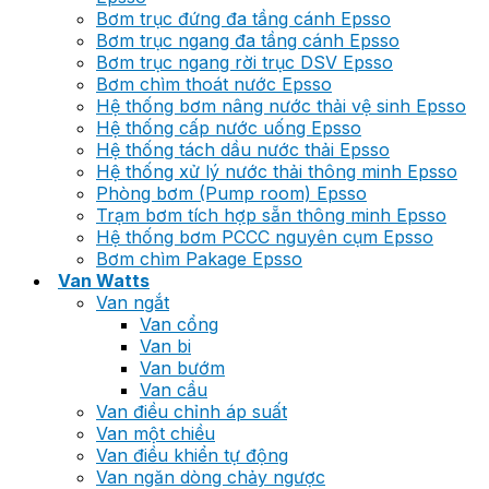
Bơm trục đứng đa tầng cánh Epsso
Bơm trục ngang đa tầng cánh Epsso
Bơm trục ngang rời trục DSV Epsso
Bơm chìm thoát nước Epsso
Hệ thống bơm nâng nước thải vệ sinh Epsso
Hệ thống cấp nước uống Epsso
Hệ thống tách dầu nước thải Epsso
Hệ thống xử lý nước thải thông minh Epsso
Phòng bơm (Pump room) Epsso
Trạm bơm tích hợp sẵn thông minh Epsso
Hệ thống bơm PCCC nguyên cụm Epsso
Bơm chìm Pakage Epsso
Van Watts
Van ngắt
Van cổng
Van bi
Van bướm
Van cầu
Van điều chỉnh áp suất
Van một chiều
Van điều khiển tự động
Van ngăn dòng chảy ngược