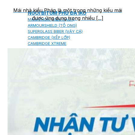
Mái nhà kiểu Pháp là một trong những kiểu mái
NGÓI BITUM PHỦ ĐÁ IKO
được ứng dụng trong nhiều [...]
MARATHON (VIÊN GẠCH)
ARMOURSHIELD (TỔ ONG)
SUPERGLASS BIBER (VẢY CÁ)
CAMBRIDGE (XẾP LỚP)
CAMBRIDGE XTREME
DYNASTY
ARMOURSHAKE
CROWNE SLATE
ROYAL ESTATE
ROOF FAST CAP
PHỤ KIỆN
NGÓI THÉP PHỦ ĐÁ DECRA AHI
CLASSIC
HERITAGE
MILANO