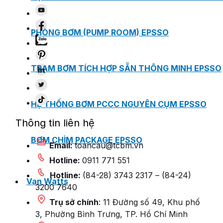
PHÒNG BƠM (PUMP ROOM) EPSSO
TRẠM BƠM TÍCH HỢP SẴN THÔNG MINH EPSSO
HỆ THỐNG BƠM PCCC NGUYÊN CỤM EPSSO
Thông tin liên hệ
BƠM CHÌM PACKAGE EPSSO
Email:
toancau@tcbm.vn
Hotline:
0911 771 551
Hotline:
(84-28) 3743 2317 – (84-24)
Van Watts
3200 7640
Trụ sở chính
: 11 Đường số 49, Khu phố
3, Phường Bình Trưng, TP. Hồ Chí Minh