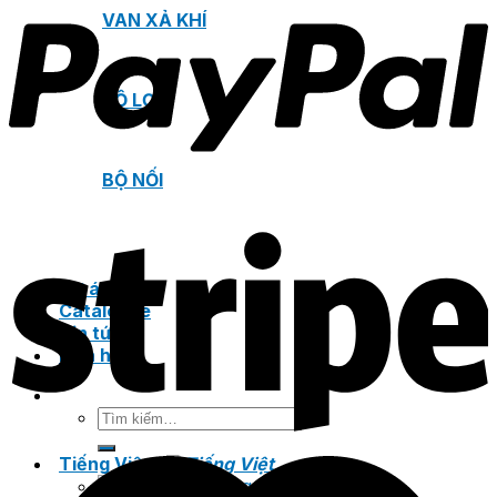
VAN XẢ KHÍ
BỘ LỌC
BỘ NỐI
Dự án
Catalogue
Tin tức
Liên hệ
Tìm
kiếm:
Tiếng Việt
Tiếng Việt