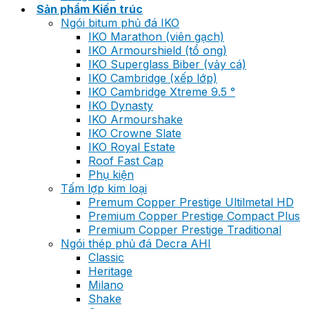
Sản phẩm Kiến trúc
Ngói bitum phủ đá IKO
IKO Marathon (viên gạch)
IKO Armourshield (tổ ong)
IKO Superglass Biber (vảy cá)
IKO Cambridge (xếp lớp)
IKO Cambridge Xtreme 9.5 °
IKO Dynasty
IKO Armourshake
IKO Crowne Slate
IKO Royal Estate
Roof Fast Cap
Phụ kiện
Tấm lợp kim loại
Premum Copper Prestige Ultilmetal HD
Premium Copper Prestige Compact Plus
Premium Copper Prestige Traditional
Ngói thép phủ đá Decra AHI
Classic
Heritage
Milano
Shake