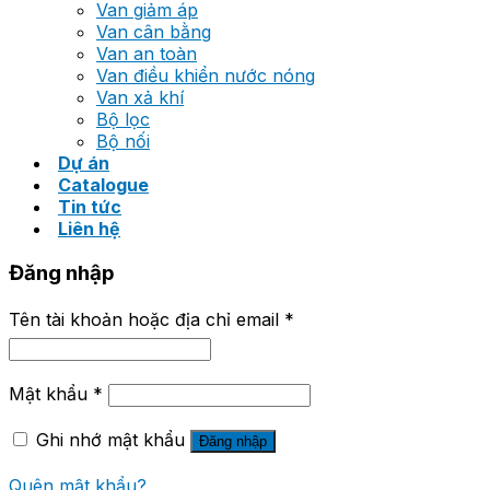
Van giảm áp
Van cân bằng
Van an toàn
Van điều khiển nước nóng
Van xả khí
Bộ lọc
Bộ nối
Dự án
Catalogue
Tin tức
Liên hệ
Đăng nhập
Tên tài khoản hoặc địa chỉ email
*
Mật khẩu
*
Ghi nhớ mật khẩu
Đăng nhập
Quên mật khẩu?