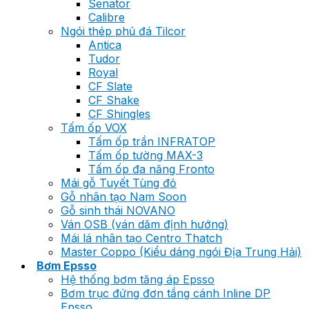
Senator
Calibre
Ngói thép phủ đá Tilcor
Antica
Tudor
Royal
CF Slate
CF Shake
CF Shingles
Tấm ốp VOX
Tấm ốp trần INFRATOP
Tấm ốp tường MAX-3
Tấm ốp đa năng Fronto
Mái gỗ Tuyết Tùng đỏ
Gỗ nhân tạo Nam Soon
Gỗ sinh thái NOVANO
Ván OSB (ván dăm định hướng)
Mái lá nhân tạo Centro Thatch
Master Coppo (Kiểu dáng ngói Địa Trung Hải)
Bơm Epsso
Hệ thống bơm tăng áp Epsso
Bơm trục đứng đơn tầng cánh Inline DP
Epsso