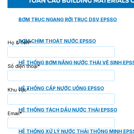
BƠM TRỤC NGANG RỜI TRỤC DSV EPSSO
BƠM CHÌM THOÁT NƯỚC EPSSO
Họ & Tên*
HỆ THỐNG BƠM NÂNG NƯỚC THẢI VỆ SINH EPS
Số điện thoại*
HỆ THỐNG CẤP NƯỚC UỐNG EPSSO
Khu vực*
HỆ THỐNG TÁCH DẦU NƯỚC THẢI EPSSO
Email*
HỆ THỐNG XỬ LÝ NƯỚC THẢI THÔNG MINH EPS