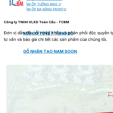
TẤM ỐP TƯỜNG MAX-3
TẤM ỐP ĐA NĂNG FRONTO
Công ty TNHH VLXD Toàn Cầu - TCBM
Đơn vị dẫn đầu về nhập khẩu và phân phối độc quyền tại
MÁI GỖ TUYẾT TÙNG ĐỎ
tư vấn và báo giá chi tiết các sản phẩm của chúng tôi.
GỖ NHÂN TẠO NAM SOON
GỖ SINH THÁI NOVANO
VÁN OSB (VÁN DĂM ĐỊNH HƯỚNG)
MÁI LÁ NHÂN TẠO CENTRO THATCH