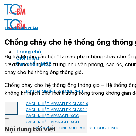
Skip
to
content
TIN TỨC SẢN PHẨM
Chống cháy cho hệ thống ống thông 
Trang chủ
Để trả lời cho câu hỏi “Tại sao phải chống cháy cho ống
Giới thiệu
Sản phẩm M&E
độ dân số đông, tập trung như văn phòng, cao ốc, chu
cháy cho hệ thống ống thông gió.
Chống cháy cho hệ thống ống thông gió – Hệ thống ống
CÁCH NHIỆT ARMACELL
không khí sạch cho môi trường sống trong không gian đó
CÁCH NHIỆT ARMAFLEX CLASS 0
CÁCH NHIỆT ARMAFLEX CLASS 1
CÁCH NHIỆT ARMAGEL XGC
CÁCH NHIỆT ARMAGEL XGH
Nội dung bài viết
TIÊU ÂM ARMASOUND SUPERSILENCE DUCTLINER