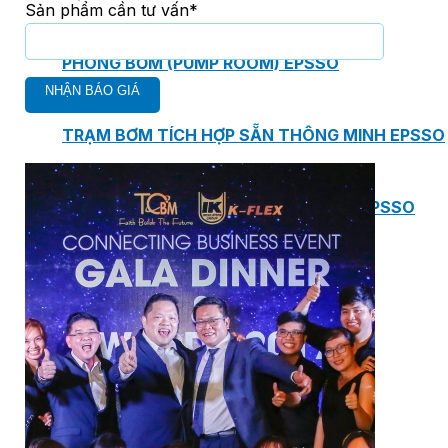
Sản phẩm cần tư vấn*
PHÒNG BƠM (PUMP ROOM) EPSSO
TRẠM BƠM TÍCH HỢP SẴN THÔNG MINH EPSSO
HỆ THỐNG BƠM PCCC NGUYÊN CỤM EPSSO
BƠM CHÌM PACKAGE EPSSO
Van Watts