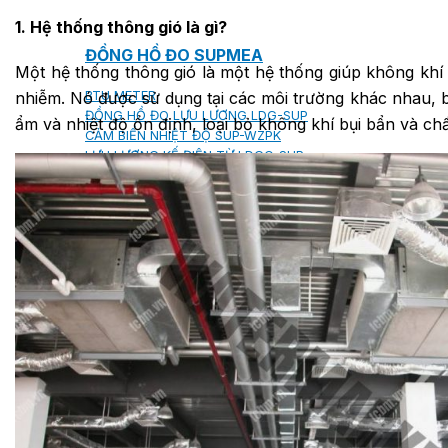
1. Hệ thống thông gió là gì?
ĐỒNG HỒ ĐO SUPMEA
Một hệ thống thông gió là một hệ thống giúp không khí 
BTU METER
nhiễm. Nó được sử dụng tại các môi trường khác nhau, b
ĐỒNG HỒ ĐO LƯU LƯỢNG LDG-SUP
ẩm và nhiệt độ ổn định, loại bỏ không khí bụi bẩn và chấ
CẢM BIẾN NHIỆT ĐỘ SUP-WZPK
LƯU LƯỢNG KẾ ĐIỆN TỪ LDGC-SUP
ỐNG MỀM NỐI ĐẦU PHUN SPRINKLER FLEXD
SƠN CHỐNG CHÁY FLAMEBAR BW11
RON CHỐNG CHÁY
KEO ACRYLIC SEALANT
Sản phẩm Kiến trúc