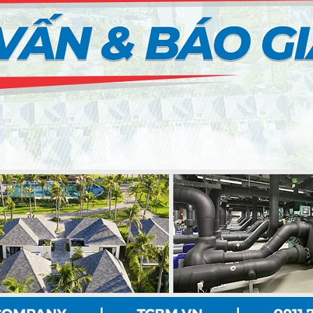
G HẢI)
PSSO