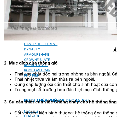
NGÓI BITUM PHỦ ĐÁ IKO
MARATHON (VIÊN GẠCH)
ARMOURSHIELD (TỔ ONG)
SUPERGLASS BIBER (VẢY CÁ)
CAMBRIDGE (XẾP LỚP)
CAMBRIDGE XTREME
DYNASTY
Ả
ARMOURSHAKE
CROWNE SLATE
2. Mục đích của thông gió
ROYAL ESTATE
ROOF FAST CAP
Thải các chất độc hại trong phòng ra bên ngoài. Cá
PHỤ KIỆN
Thải nhiệt thừa và ẩm thừa ra bên ngoài.
Cung cấp lượng ôxi cần thiết cho sinh hoạt của con
Trong một số trường hợp đặc biệt mục đích thông g
NGÓI THÉP PHỦ ĐÁ DECRA AHI
3. Sự cần thiết của việc Chống cháy cho hệ thống ống
CLASSIC
Đối với điều kiện bình thường: hệ thống ống thông 
HERITAGE