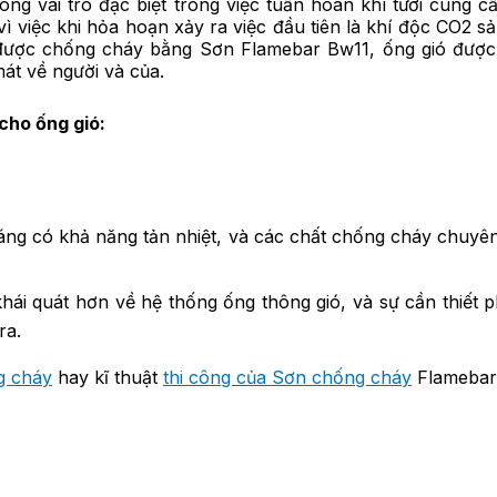
óng vai trò đặc biệt trong việc tuần hoàn khí tươi cung 
ì việc khi hỏa hoạn xảy ra việc đầu tiên là khí độc CO2 sả
được chống cháy bằng Sơn Flamebar Bw11, ống gió được 
át về người và của.
cho ống gió:
áng có khả năng tản nhiệt, và các chất chống cháy chuyên
ái quát hơn về hệ thống ống thông gió, và sự cần thiết p
ra.
g cháy
hay kĩ thuật
thi công của Sơn chống cháy
Flamebar