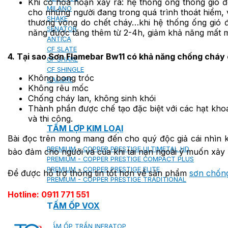
Khi có hỏa hoạn xảy ra: hệ thống ống thông gió đ
MILANO
cho những người đang trong quá trình thoát hiểm, v
SHAKE
thương vong do chết cháy…khi hệ thống ống gió 
SENATOR
năng được tăng thêm từ 2-4h, giảm khả năng mất m
ANTICA
CF SLATE
4. Tại sao Sơn Flamebar Bw11 có khả năng chống cháy 
CF SHAKE
CF SHINGLE
Không bong tróc
CALIBRE
Không rêu mốc
Chống cháy lan, không sinh khói
Thành phần được chế tạo đặc biệt với các hạt kho
và thi công.
TẤM LỢP KIM LOẠI
Bài đọc trên mong mang đến cho quý độc giả cái nhìn kh
PREMIUM - COPPER PRESTIGE ULTIMETAL HD
bảo đảm cho người và của khi tai nạn ngoài ý muốn xảy 
PREMIUM - COPPER PRESTIGE COMPACT PLUS
PREMIUM - COPPER PRESTIGE ELITE
Để được hỗ trợ thông tin tốt hơn về sản phẩm
sơn chốn
PREMIUM - COPPER PRESTIGE TRADITIONAL
Hotline: 0911 771 551
TẤM ỐP VOX
TẤM ỐP TRẦN INFRATOP