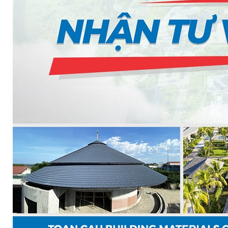
MASTER COPPO (KIỂU DÁNG NGÓI ĐỊA TRUN
Bơm Epsso
HỆ THỐNG BƠM TĂNG ÁP EPSSO
BƠM TRỤC ĐỨNG ĐƠN TẦNG CÁNH INLINE DP E
BƠM TRỤC ĐỨNG ĐA TẦNG CÁNH EPSSO
BƠM TRỤC NGANG ĐA TẦNG CÁNH EPSSO