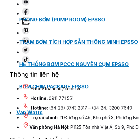
PHÒNG BƠM (PUMP ROOM) EPSSO
TRẠM BƠM TÍCH HỢP SẴN THÔNG MINH EPSSO
HỆ THỐNG BƠM PCCC NGUYÊN CỤM EPSSO
Thông tin liên hệ
BƠM CHÌM PACKAGE EPSSO
Email:
toancau@tcbm.vn
Hotline:
0911 771 551
Hotline:
(84-28) 3743 2317 – (84-24) 3200 7640
Van Watts
Trụ sở chính
: 11 Đường số 49, Khu phố 3, Phường Bì
Văn phòng Hà Nội
: P1125 Tòa nhà Việt Á, Số 9, Phố