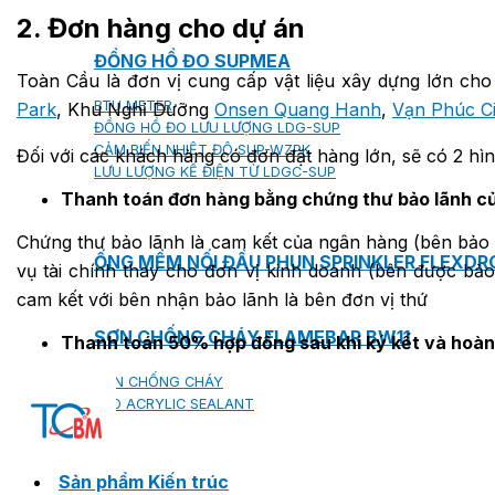
2. Đơn hàng cho dự án
ĐỒNG HỒ ĐO SUPMEA
Toàn Cầu là đơn vị cung cấp vật liệu xây dựng lớn cho
BTU METER
Park
, Khu Nghỉ Dưỡng
Onsen Quang Hanh
,
Vạn Phúc Ci
ĐỒNG HỒ ĐO LƯU LƯỢNG LDG-SUP
CẢM BIẾN NHIỆT ĐỘ SUP-WZPK
Đối với các khách hàng có đơn đặt hàng lớn, sẽ có 2 hì
LƯU LƯỢNG KẾ ĐIỆN TỪ LDGC-SUP
Thanh toán đơn hàng bằng chứng thư bảo lãnh c
Chứng thư bảo lãnh là cam kết của ngân hàng (bên bảo 
ỐNG MỀM NỐI ĐẦU PHUN SPRINKLER FLEXD
vụ tài chính thay cho đơn vị kinh doanh (bên được bảo
cam kết với bên nhận bảo lãnh là bên đơn vị thứ
SƠN CHỐNG CHÁY FLAMEBAR BW11
Thanh toán 50% hợp đồng sau khi ký kết và hoàn 
RON CHỐNG CHÁY
KEO ACRYLIC SEALANT
Sản phẩm Kiến trúc