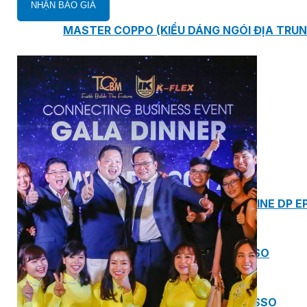
MASTER COPPO (KIỂU DÁNG NGÓI ĐỊA TRUN
Bơm Epsso
HỆ THỐNG BƠM TĂNG ÁP EPSSO
BƠM TRỤC ĐỨNG ĐƠN TẦNG CÁNH INLINE DP E
BƠM TRỤC ĐỨNG ĐA TẦNG CÁNH EPSSO
BƠM TRỤC NGANG ĐA TẦNG CÁNH EPSSO