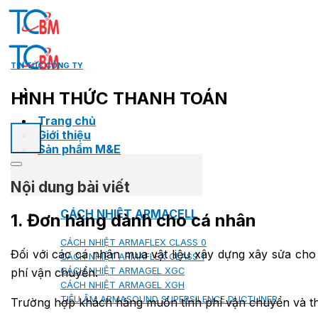
Skip
to
content
TIN TỨC CÔNG TY
HÌNH THỨC THANH TOÁN
Trang chủ
Giới thiệu
Sản phẩm M&E
Nội dung bài viết
CÁCH NHIỆT ARMACELL
1. Đơn hàng dành cho cá nhân
CÁCH NHIỆT ARMAFLEX CLASS 0
Đối với các cá nhân mua vật liệu xây dựng xây sửa cho 
CÁCH NHIỆT ARMAFLEX CLASS 1
CÁCH NHIỆT ARMAGEL XGC
phí vận chuyển.
CÁCH NHIỆT ARMAGEL XGH
TIÊU ÂM ARMASOUND SUPERSILENCE DUCTLINER
Trường hợp khách hàng muốn tính phí vận chuyển và thi 