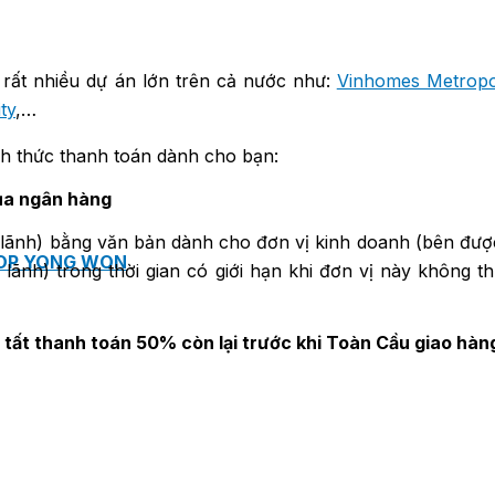
 rất nhiều dự án lớn trên cả nước như:
Vinhomes Metropo
ty
,…
nh thức thanh toán dành cho bạn:
ủa ngân hàng
lãnh) bằng văn bản dành cho đơn vị kinh doanh (bên được
ROP YONG WON
 lãnh) trong thời gian có giới hạn khi đơn vị này không 
tất thanh toán 50% còn lại trước khi Toàn Cầu giao hàn