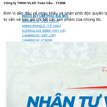
Công ty TNHH VLXD Toàn Cầu - TCBM
Đơn vị dẫn đầu về nhập khẩu và phân phối độc quyền tại
NGÓI BITUM PHỦ ĐÁ IKO
tư vấn và báo giá chi tiết các sản phẩm của chúng tôi.
MARATHON (VIÊN GẠCH)
ARMOURSHIELD (TỔ ONG)
SUPERGLASS BIBER (VẢY CÁ)
CAMBRIDGE (XẾP LỚP)
CAMBRIDGE XTREME
DYNASTY
ARMOURSHAKE
CROWNE SLATE
ROYAL ESTATE
ROOF FAST CAP
PHỤ KIỆN
NGÓI THÉP PHỦ ĐÁ DECRA AHI
CLASSIC
HERITAGE