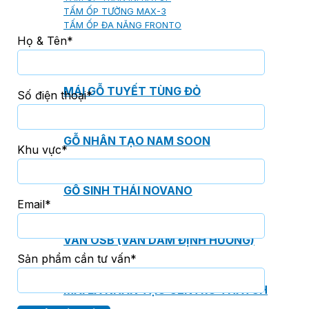
TẤM ỐP TƯỜNG MAX-3
TẤM ỐP ĐA NĂNG FRONTO
Họ & Tên*
MÁI GỖ TUYẾT TÙNG ĐỎ
Số điện thoại*
GỖ NHÂN TẠO NAM SOON
Khu vực*
GỖ SINH THÁI NOVANO
Email*
VÁN OSB (VÁN DĂM ĐỊNH HƯỚNG)
Sản phẩm cần tư vấn*
MÁI LÁ NHÂN TẠO CENTRO THATCH