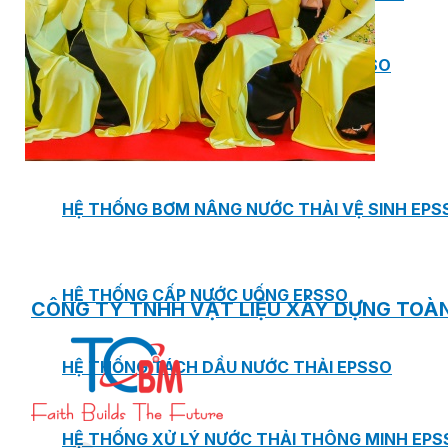
BƠM TRỤC NGANG RỜI TRỤC DSV EPSSO
BƠM CHÌM THOÁT NƯỚC EPSSO
HỆ THỐNG BƠM NÂNG NƯỚC THẢI VỆ SINH EPS
HỆ THỐNG CẤP NƯỚC UỐNG EPSSO
CÔNG TY TNHH VẬT LIỆU XÂY DỰNG TOÀ
HỆ THỐNG TÁCH DẦU NƯỚC THẢI EPSSO
HỆ THỐNG XỬ LÝ NƯỚC THẢI THÔNG MINH EPS