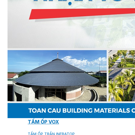
MILANO
SHAKE
SENATOR
ANTICA
CF SLATE
CF SHAKE
CF SHINGLE
CALIBRE
TẤM LỢP KIM LOẠI
PREMIUM - COPPER PRESTIGE ULTIMETAL HD
PREMIUM - COPPER PRESTIGE COMPACT PLUS
PREMIUM - COPPER PRESTIGE ELITE
PREMIUM - COPPER PRESTIGE TRADITIONAL
TẤM ỐP VOX
TẤM ỐP TRẦN INFRATOP