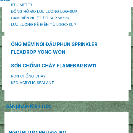
hụ kiện
BTU METER
ĐỒNG HỒ ĐO LƯU LƯỢNG LDG-SUP
CẢM BIẾN NHIỆT ĐỘ SUP-WZPK
LƯU LƯỢNG KẾ ĐIỆN TỪ LDGC-SUP
ỐNG MỀM NỐI ĐẦU PHUN SPRINKLER
FLEXDROP YONG WON
SƠN CHỐNG CHÁY FLAMEBAR BW11
RON CHỐNG CHÁY
KEO ACRYLIC SEALANT
Sản phẩm Kiến trúc
NGÓI BITUM PHỦ ĐÁ IKO