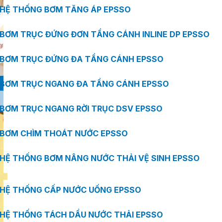
HỆ THỐNG BƠM TĂNG ÁP EPSSO
BƠM TRỤC ĐỨNG ĐƠN TẦNG CÁNH INLINE DP EPSSO
BƠM TRỤC ĐỨNG ĐA TẦNG CÁNH EPSSO
BƠM TRỤC NGANG ĐA TẦNG CÁNH EPSSO
BƠM TRỤC NGANG RỜI TRỤC DSV EPSSO
BƠM CHÌM THOÁT NƯỚC EPSSO
HỆ THỐNG BƠM NÂNG NƯỚC THẢI VỆ SINH EPSSO
HỆ THỐNG CẤP NƯỚC UỐNG EPSSO
HỆ THỐNG TÁCH DẦU NƯỚC THẢI EPSSO