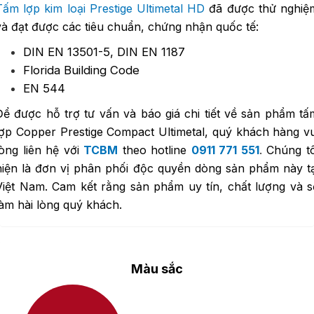
Tấm lợp kim loại Prestige Ultimetal HD
đã được thử nghiệ
và đạt được các tiêu chuẩn, chứng nhận quốc tế:
DIN EN 13501-5, DIN EN 1187
Florida Building Code
EN 544
Để được hỗ trợ tư vấn và báo giá chi tiết về sản phẩm tấ
lợp Copper Prestige Compact Ultimetal, quý khách hàng vu
lòng liên hệ với
TCBM
theo hotline
0911 771 551
.
Chúng tô
hiện là đơn vị phân phối độc quyền dòng sản phẩm này tạ
Việt Nam. Cam kết rằng sản phẩm uy tín, chất lượng và s
làm hài lòng quý khách.
Màu sắc