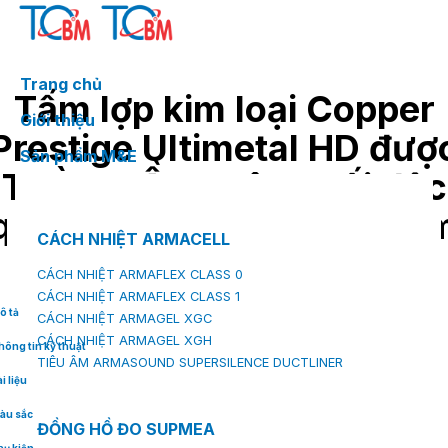
Skip
to
content
Trang chủ
Tấm lợp kim loại Copper
Giới thiệu
Prestige Ultimetal HD đượ
Sản phẩm M&E
TOÀN CẦU phân phối độc
quyền và tiếp thị sản phẩ
CÁCH NHIỆT ARMACELL
tại thị trường Việt Nam
CÁCH NHIỆT ARMAFLEX CLASS 0
CÁCH NHIỆT ARMAFLEX CLASS 1
ô tả
CÁCH NHIỆT ARMAGEL XGC
CÁCH NHIỆT ARMAGEL XGH
hông tin kỹ thuật
TIÊU ÂM ARMASOUND SUPERSILENCE DUCTLINER
i liệu
àu sắc
ĐỒNG HỒ ĐO SUPMEA