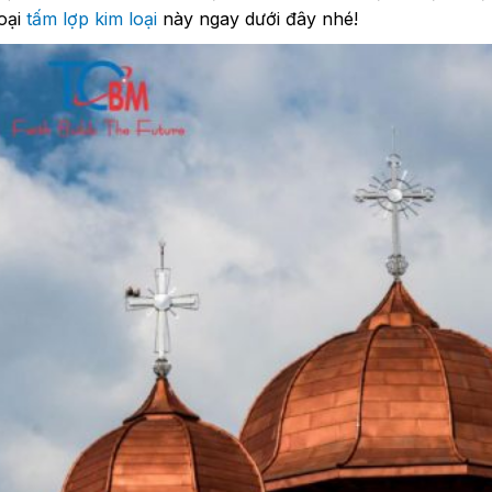
loại
tấm lợp kim loại
này ngay dưới đây nhé!