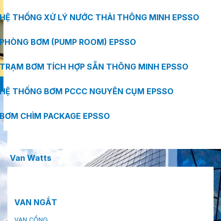
HỆ THỐNG XỬ LÝ NƯỚC THẢI THÔNG MINH EPSSO
PHÒNG BƠM (PUMP ROOM) EPSSO
TRẠM BƠM TÍCH HỢP SẴN THÔNG MINH EPSSO
HỆ THỐNG BƠM PCCC NGUYÊN CỤM EPSSO
BƠM CHÌM PACKAGE EPSSO
Van Watts
VAN NGẮT
VAN CỔNG