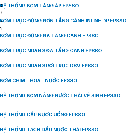
thông thường. Hoa văn xổ dọc đơn giản, đường cắt và đ
HỆ THỐNG BƠM TĂNG ÁP EPSSO
phiến phủ vuông vức gợi nên cảm giác cổ điển và tran
trọng, phù hợp với các kiến trúc độc đáo, yêu cầu độ thẩ
BƠM TRỤC ĐỨNG ĐƠN TẦNG CÁNH INLINE DP EPSSO
mỹ chính xác cao.
BƠM TRỤC ĐỨNG ĐA TẦNG CÁNH EPSSO
BƠM TRỤC NGANG ĐA TẦNG CÁNH EPSSO
BƠM TRỤC NGANG RỜI TRỤC DSV EPSSO
Nhận báo giá
BƠM CHÌM THOÁT NƯỚC EPSSO
Thông tin kỹ thuật
HỆ THỐNG BƠM NÂNG NƯỚC THẢI VỆ SINH EPSSO
Chiều dài
1003 mm
HỆ THỐNG CẤP NƯỚC UỐNG EPSSO
Chiều rộng
336 mm
HỆ THỐNG TÁCH DẦU NƯỚC THẢI EPSSO