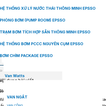
Chiều rộng hữu dụng
HỆ THỐNG XỬ LÝ NƯỚC THẢI THÔNG MINH EPSSO
254 mm
PHÒNG BƠM (PUMP ROOM) EPSSO
Diện tích hữu dụng
2.32m2/gói
TRẠM BƠM TÍCH HỢP SẴN THÔNG MINH EPSSO
Thời gian bảo hành
HỆ THỐNG BƠM PCCC NGUYÊN CỤM EPSSO
Trọn đời
BƠM CHÌM PACKAGE EPSSO
Van Watts
Nội dung bài viết
Giới thiệu về mái bitum phủ đá IKO Crowne Slate
VAN NGẮT
Mái Bitum phủ đá IKO Crowne Slate là dòng ngói bitum ca
cấp từ IKO Shingles.
IKO Crowne Slate
được lấy cảm hứn
VAN CỔNG