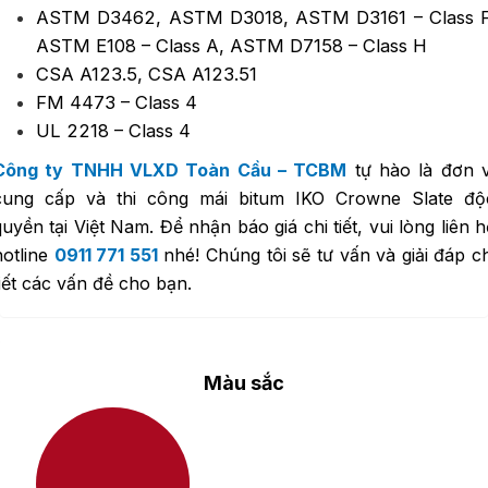
ASTM D3462, ASTM D3018, ASTM D3161 – Class F
ASTM E108 – Class A, ASTM D7158 – Class H
CSA A123.5, CSA A123.51
FM 4473 – Class 4
UL 2218 – Class 4
Công ty TNHH VLXD Toàn Cầu – TCBM
tự hào là đơn v
cung cấp và thi công mái bitum IKO Crowne Slate độ
quyền tại Việt Nam. Để nhận báo giá chi tiết, vui lòng liên h
hotline
0911 771 551
nhé! Chúng tôi sẽ tư vấn và giải đáp ch
tiết các vấn đề cho bạn.
Màu sắc