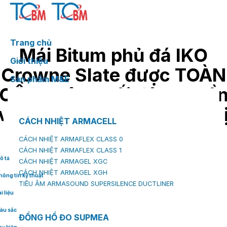
Skip
to
content
Trang chủ
Mái Bitum phủ đá IKO
Giới thiệu
Crowne Slate được TOÀN
Sản phẩm M&E
CẦU phân phối độc quyề
và tiếp thị sản phẩm tại th
CÁCH NHIỆT ARMACELL
trường Việt Nam
CÁCH NHIỆT ARMAFLEX CLASS 0
CÁCH NHIỆT ARMAFLEX CLASS 1
ô tả
CÁCH NHIỆT ARMAGEL XGC
CÁCH NHIỆT ARMAGEL XGH
hông tin kỹ thuật
TIÊU ÂM ARMASOUND SUPERSILENCE DUCTLINER
i liệu
àu sắc
ĐỒNG HỒ ĐO SUPMEA