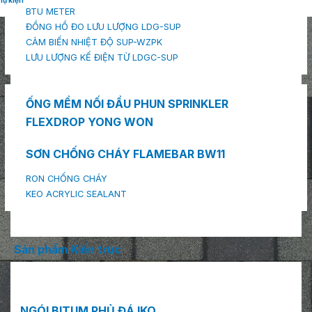
hụ kiện
BTU METER
ĐỒNG HỒ ĐO LƯU LƯỢNG LDG-SUP
CẢM BIẾN NHIỆT ĐỘ SUP-WZPK
LƯU LƯỢNG KẾ ĐIỆN TỪ LDGC-SUP
ỐNG MỀM NỐI ĐẦU PHUN SPRINKLER
FLEXDROP YONG WON
SƠN CHỐNG CHÁY FLAMEBAR BW11
RON CHỐNG CHÁY
KEO ACRYLIC SEALANT
Sản phẩm Kiến trúc
NGÓI BITUM PHỦ ĐÁ IKO