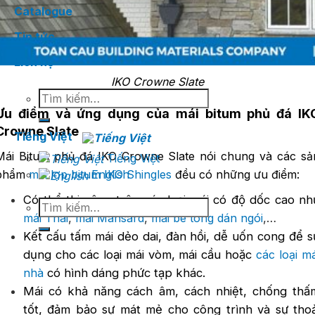
Catalogue
Tin tức
Liên hệ
IKO Crowne Slate
Tìm
kiếm:
Ưu điểm và ứng dụng của mái bitum phủ đá IK
Crowne Slate
Tiếng Việt
Mái Bitum phủ đá IKO Crowne Slate nói chung và các sả
Tiếng Việt
phẩm
mái lợp bitum IKO Shingles
đều có những ưu điểm:
English
Có thể thi công trên các loại mái có độ dốc cao nh
Tìm
mái Thái
,
mái Mansard
,
mái bê tông dán ngói
,…
kiếm:
Kết cấu tấm mái dẻo dai, đàn hồi, dễ uốn cong để s
dụng cho các loại mái vòm, mái cầu hoặc
các loại má
nhà
có hình dáng phức tạp khác.
Mái có khả năng cách âm, cách nhiệt, chống thấ
tốt, đảm bảo sự mát mẻ cho công trình và sự thoả