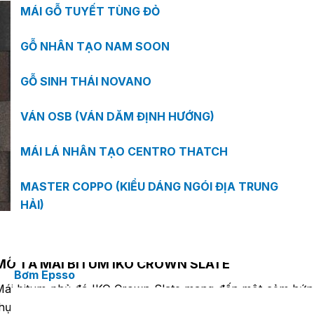
MÁI GỖ TUYẾT TÙNG ĐỎ
GỖ NHÂN TẠO NAM SOON
GỖ SINH THÁI NOVANO
VÁN OSB (VÁN DĂM ĐỊNH HƯỚNG)
MÁI LÁ NHÂN TẠO CENTRO THATCH
MASTER COPPO (KIỂU DÁNG NGÓI ĐỊA TRUNG
HẢI)
Trang chủ
Sản phẩm Kiến trúc
Mái bitum phủ đá IKO
/
/
MÔ TẢ MÁI BITUM IKO CROWN SLATE
Bơm Epsso
Mái bitum phủ đá IKO Crown Slate mang đến một cảm hứn
hực sự khác biệt so với họa tiết chuẩn mực của một mái l