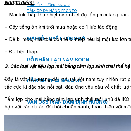
Nhược điểm:
TẤM ỐP TƯỜNG MAX-3
TẤM ỐP ĐA NĂNG FRONTO
+ Mái tole hấp thụ nhiệt nên nhiệt độ tầng mái tăng cao.
+ Gây tiếng ồn khi trời mưa hoặc có 1 lực tác động.
MÁI GỖ TUYẾT TÙNG ĐỎ
+ Dễ bị móp, mái tole có thể bị móp nêu bị một lưc lớn 
+ Độ bền thấp.
GỖ NHÂN TẠO NAM SOON
3. Các loại vật liệu lợp mái bằng tấm lợp sinh thái thế h
Đây là vật liệu tương đối mới tại việt nam tuy nhiên rấ
GỖ SINH THÁI NOVANO
sắc cực kì đặc sắc nổi bật, đáp ứng yêu cầu về chất lượ
Tấm lợp cho mái bằng tấm lợp sinh thái mới phủ đá IKO
VÁN OSB (VÁN DĂM ĐỊNH HƯỚNG)
hợp với các dự án đòi hỏi chuẩn xanh, thân thiện với môi
MÁI LÁ NHÂN TẠO CENTRO THATCH