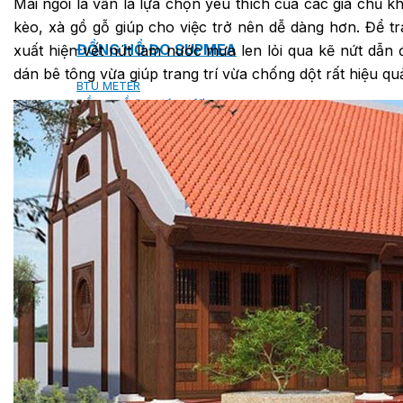
Mái ngói là vẫn là lựa chọn yêu thích của các gia chủ kh
kèo, xà gồ gỗ giúp cho việc trở nên dễ dàng hơn. Để tr
ĐỒNG HỒ ĐO SUPMEA
xuất hiện vết nứt làm nước mưa len lỏi qua kẽ nứt dẫn
dán bê tông vừa giúp trang trí vừa chống dột rất hiệu qu
BTU METER
ĐỒNG HỒ ĐO LƯU LƯỢNG LDG-SUP
CẢM BIẾN NHIỆT ĐỘ SUP-WZPK
LƯU LƯỢNG KẾ ĐIỆN TỪ LDGC-SUP
ỐNG MỀM NỐI ĐẦU PHUN SPRINKLER FLEXD
SƠN CHỐNG CHÁY FLAMEBAR BW11
RON CHỐNG CHÁY
KEO ACRYLIC SEALANT
Sản phẩm Kiến trúc