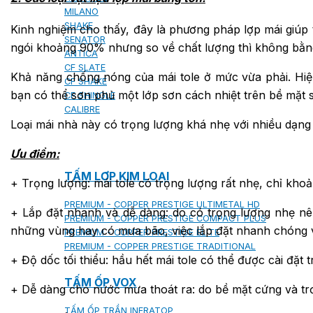
MILANO
SHAKE
Kinh nghiệm cho thấy, đây là phương pháp lợp mái giúp t
SENATOR
ngói khoảng 90% nhưng so về chất lượng thì không bằng 
ANTICA
CF SLATE
Khả năng chống nóng của mái tole ở mức vừa phải. Hiện 
CF SHAKE
bạn có thể sơn phủ một lớp sơn cách nhiệt trên bề mặt 
CF SHINGLE
CALIBRE
Loại mái nhà này có trọng lượng khá nhẹ với nhiều dạng
Ưu điểm:
TẤM LỢP KIM LOẠI
+ Trọng lượng: mái tole có trọng lượng rất nhẹ, chỉ khoản
PREMIUM - COPPER PRESTIGE ULTIMETAL HD
+ Lắp đặt nhanh và dễ dàng: do có trọng lượng nhẹ nên 
PREMIUM - COPPER PRESTIGE COMPACT PLUS
những vùng hay có mưa bão, việc lắp đặt nhanh chóng và
PREMIUM - COPPER PRESTIGE ELITE
PREMIUM - COPPER PRESTIGE TRADITIONAL
+ Độ dốc tối thiểu: hầu hết mái tole có thể được cài đặt
TẤM ỐP VOX
+ Dễ dàng cho nước mưa thoát ra: do bề mặt cứng và tr
TẤM ỐP TRẦN INFRATOP