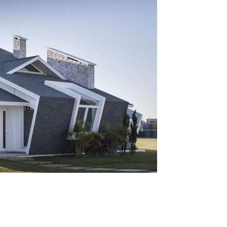
G HẢI)
PSSO