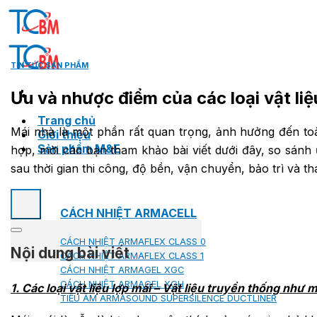
Skip
to
content
TIN TỨC SẢN PHẨM
Ưu và nhược điểm của các loại vật liệ
Trang chủ
Mái nhà là một phần rất quan trọng, ảnh hưởng đến to
Giới thiệu
Sản phẩm M&E
hợp, mời các bạn tham khảo bài viết dưới đây, so sánh 
sau thời gian thi công, độ bền, vận chuyển, bảo trì và t
CÁCH NHIỆT ARMACELL
CÁCH NHIỆT ARMAFLEX CLASS 0
Nội dung bài viết
CÁCH NHIỆT ARMAFLEX CLASS 1
CÁCH NHIỆT ARMAGEL XGC
CÁCH NHIỆT ARMAGEL XGH
1. Các loại vật liệu lợp mái – Vật liệu truyền thống như m
TIÊU ÂM ARMASOUND SUPERSILENCE DUCTLINER