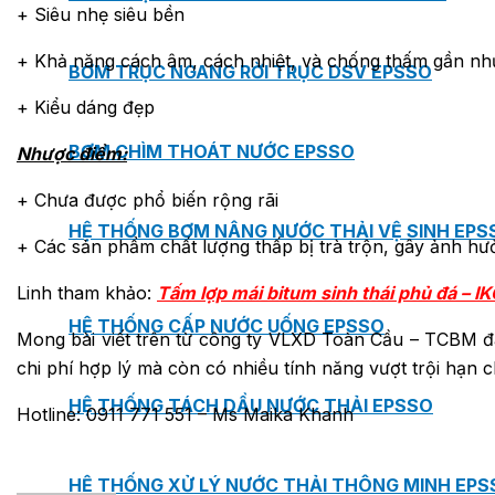
+ Siêu nhẹ siêu bền
+ Khả năng cách âm, cách nhiệt, và chống thấm gần như
BƠM TRỤC NGANG RỜI TRỤC DSV EPSSO
+ Kiểu dáng đẹp
BƠM CHÌM THOÁT NƯỚC EPSSO
Nhược điểm:
+ Chưa được phổ biến rộng rãi
HỆ THỐNG BƠM NÂNG NƯỚC THẢI VỆ SINH EPS
+ Các sản phẩm chất lượng thấp bị trà trộn, gây ảnh hư
Linh tham khảo:
Tấm lợp mái bitum sinh thái phủ đá – I
HỆ THỐNG CẤP NƯỚC UỐNG EPSSO
Mong bài viết trên từ công ty VLXD Toàn Cầu – TCBM đã
chi phí hợp lý mà còn có nhiều tính năng vượt trội hạn c
HỆ THỐNG TÁCH DẦU NƯỚC THẢI EPSSO
Hotline: 0911 771 551 – Ms Maika Khanh
HỆ THỐNG XỬ LÝ NƯỚC THẢI THÔNG MINH EPS