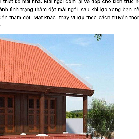
i thiết kế mái nhà. Mái ngói đem lại vẻ đẹp cho kiến trúc n
ánh tình trạng thấm dột mái ngói, sau khi lợp xong bạn nê
 đến thấm dột. Mặt khác, thay vì lợp theo cách truyền t
ả.
ROP YONG WON