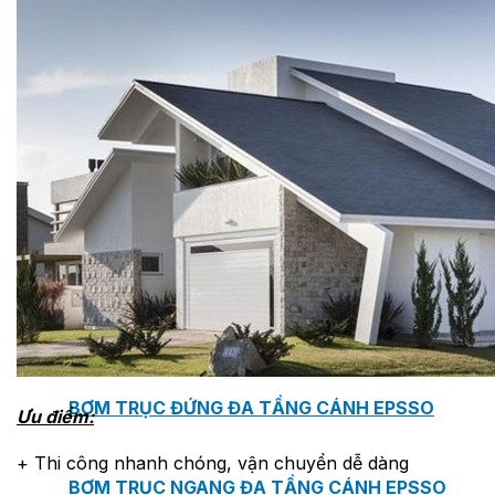
MASTER COPPO (KIỂU DÁNG NGÓI ĐỊA TRUN
Bơm Epsso
HỆ THỐNG BƠM TĂNG ÁP EPSSO
BƠM TRỤC ĐỨNG ĐƠN TẦNG CÁNH INLINE DP E
BƠM TRỤC ĐỨNG ĐA TẦNG CÁNH EPSSO
Ưu điểm:
+ Thi công nhanh chóng, vận chuyển dễ dàng
BƠM TRỤC NGANG ĐA TẦNG CÁNH EPSSO