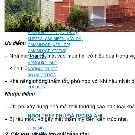
NGÓI BITUM PHỦ ĐÁ IKO
MARATHON (VIÊN GẠCH)
ARMOURSHIELD (TỔ ONG)
SUPERGLASS BIBER (VẢY CÁ)
Ưu điểm:
CAMBRIDGE (XẾP LỚP)
CAMBRIDGE XTREME
+ Nhà mái thái rất mát vào mùa hè, có hiệu quả trong v
DYNASTY
ARMOURSHAKE
+ Kiến trúc đẹp
CROWNE SLATE
ROYAL ESTATE
+ Khả năng chống thấm tốt, phù hợp với khí hậu nhiệt đớ
ROOF FAST CAP
PHỤ KIỆN
Nhược điểm:
+ Chi phí xây dựng nhà mái thái thường cao hơn loại khác
NGÓI THÉP PHỦ ĐÁ DECRA AHI
+ Bị rêu mốc, vỡ gây mất thẩm mỹ đến kiến trúc nhà.
CLASSIC
2. Các loại vật liệu lợp mái bằng tôn:
HERITAGE