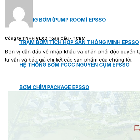
PHÒNG BƠM (PUMP ROOM) EPSSO
Công ty TNHH VLXD Toàn Cầu - TCBM
TRẠM BƠM TÍCH HỢP SẴN THÔNG MINH EPSSO
Đơn vị dẫn đầu về nhập khẩu và phân phối độc quyền tại
tư vấn và báo giá chi tiết các sản phẩm của chúng tôi.
HỆ THỐNG BƠM PCCC NGUYÊN CỤM EPSSO
BƠM CHÌM PACKAGE EPSSO
Van Watts