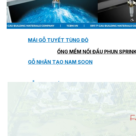
TẤM ỐP TƯỜNG MAX-3
TẤM ỐP ĐA NĂNG FRONTO
MÁI GỖ TUYẾT TÙNG ĐỎ
ỐNG MỀM NỐI ĐẦU PHUN SPRIN
GỖ NHÂN TẠO NAM SOON
GỖ SINH THÁI NOVANO
VÁN OSB (VÁN DĂM ĐỊNH HƯỚNG)
MÁI LÁ NHÂN TẠO CENTRO THATCH