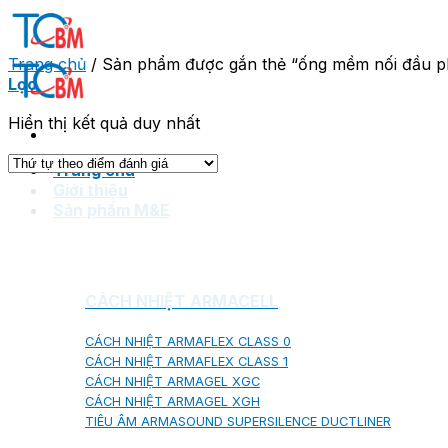
Skip
to
content
Trang chủ
/
Sản phẩm được gắn thẻ “ống mềm nối đầu ph
Lọc
Hiển thị kết quả duy nhất
Trang chủ
Giới thiệu
Sản phẩm M&E
CÁCH NHIỆT ARMACELL
CÁCH NHIỆT ARMAFLEX CLASS 0
CÁCH NHIỆT ARMAFLEX CLASS 1
CÁCH NHIỆT ARMAGEL XGC
CÁCH NHIỆT ARMAGEL XGH
TIÊU ÂM ARMASOUND SUPERSILENCE DUCTLINER