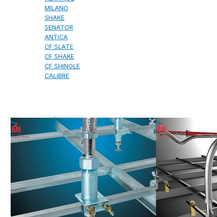
MILANO
SHAKE
SENATOR
ANTICA
CF SLATE
CF SHAKE
CF SHINGLE
CALIBRE
TẤM LỢP KIM LOẠI
PREMIUM - COPPER PRESTIGE ULTIMETAL HD
PREMIUM - COPPER PRESTIGE COMPACT PLUS
PREMIUM - COPPER PRESTIGE ELITE
PREMIUM - COPPER PRESTIGE TRADITIONAL
TẤM ỐP VOX
TẤM ỐP TRẦN INFRATOP