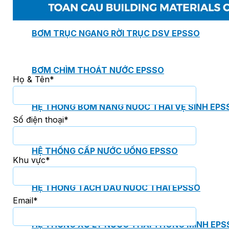
BƠM TRỤC NGANG RỜI TRỤC DSV EPSSO
BƠM CHÌM THOÁT NƯỚC EPSSO
Họ & Tên*
HỆ THỐNG BƠM NÂNG NƯỚC THẢI VỆ SINH EPS
Số điện thoại*
HỆ THỐNG CẤP NƯỚC UỐNG EPSSO
Khu vực*
HỆ THỐNG TÁCH DẦU NƯỚC THẢI EPSSO
Email*
HỆ THỐNG XỬ LÝ NƯỚC THẢI THÔNG MINH EPS