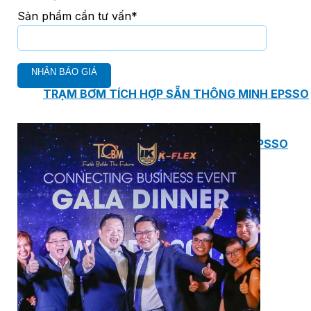
Sản phẩm cần tư vấn*
PHÒNG BƠM (PUMP ROOM) EPSSO
TRẠM BƠM TÍCH HỢP SẴN THÔNG MINH EPSSO
HỆ THỐNG BƠM PCCC NGUYÊN CỤM EPSSO
BƠM CHÌM PACKAGE EPSSO
Van Watts