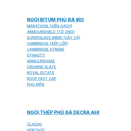
NGÓI BITUM PHỦ ĐÁ IKO
MARATHON (VIÊN GẠCH)
ARMOURSHIELD (TỔ ONG)
SUPERGLASS BIBER (VẢY CÁ)
CAMBRIDGE (XẾP LỚP)
CAMBRIDGE XTREME
DYNASTY
ARMOURSHAKE
CROWNE SLATE
ROYAL ESTATE
ROOF FAST CAP
PHỤ KIỆN
NGÓI THÉP PHỦ ĐÁ DECRA AHI
CLASSIC
HERITAGE