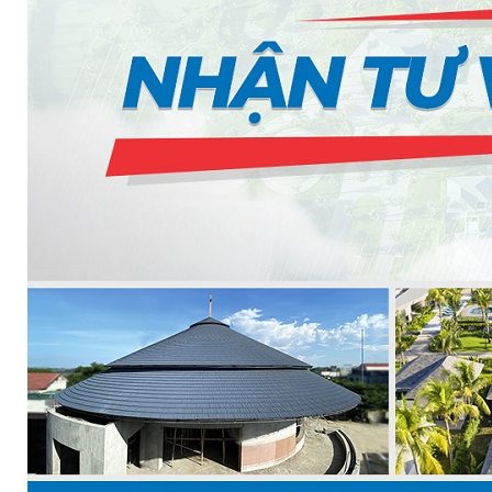
MASTER COPPO (KIỂU DÁNG NGÓI ĐỊA TRUN
Bơm Epsso
HỆ THỐNG BƠM TĂNG ÁP EPSSO
BƠM TRỤC ĐỨNG ĐƠN TẦNG CÁNH INLINE DP E
BƠM TRỤC ĐỨNG ĐA TẦNG CÁNH EPSSO
BƠM TRỤC NGANG ĐA TẦNG CÁNH EPSSO