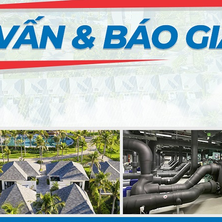
G HẢI)
PSSO