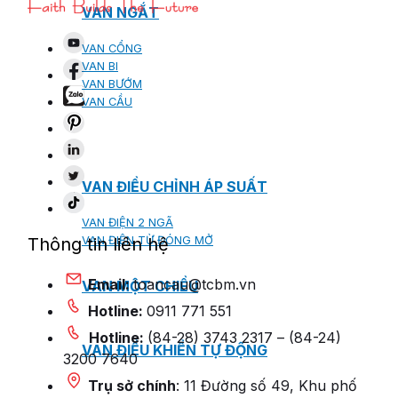
VAN NGẮT
VAN CỔNG
VAN BI
VAN BƯỚM
VAN CẦU
VAN ĐIỀU CHỈNH ÁP SUẤT
VAN ĐIỆN 2 NGÃ
Thông tin liên hệ
VAN ĐIỆN TỪ ĐÓNG MỞ
Email:
toancau@tcbm.vn
VAN MỘT CHIỀU
Hotline:
0911 771 551
Hotline:
(84-28) 3743 2317 – (84-24)
VAN ĐIỀU KHIỂN TỰ ĐỘNG
3200 7640
Trụ sở chính
: 11 Đường số 49, Khu phố