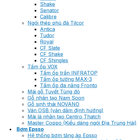
Shake
Senator
Calibre
Ngói thép phủ đá Tilcor
Antica
Tudor
Royal
CF Slate
CF Shake
CF Shingles
Tấm ốp VOX
Tấm ốp trần INFRATOP
Tấm ốp tường MAX-3
Tấm ốp đa năng Fronto
Mái gỗ Tuyết Tùng đỏ
Gỗ nhân tạo Nam Soon
Gỗ sinh thái NOVANO
Ván OSB (ván dăm định hướng)
Mái lá nhân tạo Centro Thatch
Master Coppo (Kiểu dáng ngói Địa Trung Hải)
Bơm Epsso
Hệ thống bơm tăng áp Epsso