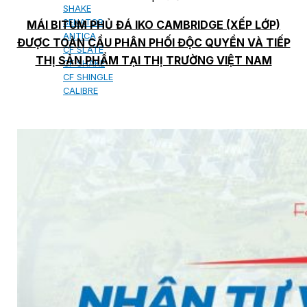
SHAKE
SENATOR
MÁI BITUM PHỦ ĐÁ IKO CAMBRIDGE (XẾP LỚP)
ANTICA
ĐƯỢC TOÀN CẦU PHÂN PHỐI ĐỘC QUYỀN VÀ TIẾP
CF SLATE
THỊ SẢN PHẨM TẠI THỊ TRƯỜNG VIỆT NAM
CF SHAKE
CF SHINGLE
CALIBRE
TẤM LỢP KIM LOẠI
PREMIUM - COPPER PRESTIGE ULTIMETAL HD
PREMIUM - COPPER PRESTIGE COMPACT PLUS
PREMIUM - COPPER PRESTIGE ELITE
PREMIUM - COPPER PRESTIGE TRADITIONAL
TẤM ỐP VOX
TẤM ỐP TRẦN INFRATOP
TẤM ỐP TƯỜNG MAX-3