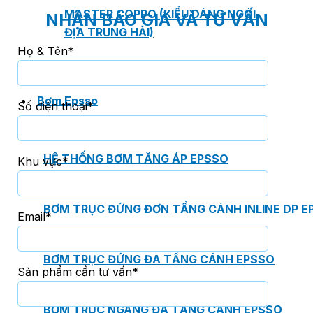
MASTER COPPO (KIỂU DÁNG NGÓI
NHẬN BÁO GIÁ VÀ TƯ VẤN
ĐỊA TRUNG HẢI)
Họ & Tên*
Bơm Epsso
Số điện thoại*
HỆ THỐNG BƠM TĂNG ÁP EPSSO
Khu vực*
BƠM TRỤC ĐỨNG ĐƠN TẦNG CÁNH INLINE DP E
Email*
BƠM TRỤC ĐỨNG ĐA TẦNG CÁNH EPSSO
Sản phẩm cần tư vấn*
BƠM TRỤC NGANG ĐA TẦNG CÁNH EPSSO