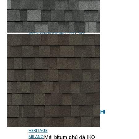
NGÓI BITUM PHỦ ĐÁ IKO
MARATHON (VIÊN GẠCH)
ARMOURSHIELD (TỔ ONG)
SUPERGLASS BIBER (VẢY CÁ)
CAMBRIDGE (XẾP LỚP)
CAMBRIDGE XTREME
DYNASTY
ARMOURSHAKE
CROWNE SLATE
ROYAL ESTATE
ROOF FAST CAP
PHỤ KIỆN
NGÓI THÉP PHỦ ĐÁ DECRA AHI
CLASSIC
HERITAGE
Mái bitum phủ đá IKO
MILANO