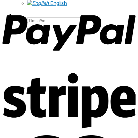
English
Tìm
kiếm: