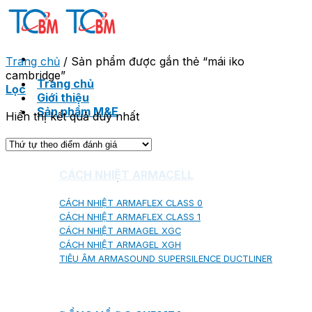
Skip
to
content
Trang chủ
/
Sản phẩm được gắn thẻ “mái iko
cambridge”
Trang chủ
Lọc
Giới thiệu
Sản phẩm M&E
Hiển thị kết quả duy nhất
CÁCH NHIỆT ARMACELL
CÁCH NHIỆT ARMAFLEX CLASS 0
CÁCH NHIỆT ARMAFLEX CLASS 1
CÁCH NHIỆT ARMAGEL XGC
CÁCH NHIỆT ARMAGEL XGH
TIÊU ÂM ARMASOUND SUPERSILENCE DUCTLINER