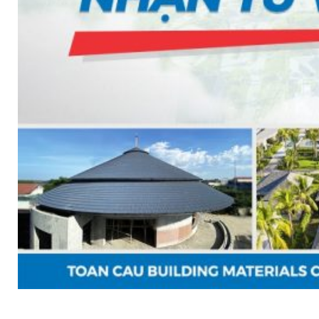
TẤM ỐP ĐA NĂNG FRONTO
MÁI GỖ TUYẾT TÙNG ĐỎ
GỖ NHÂN TẠO NAM SOON
GỖ SINH THÁI NOVANO
VÁN OSB (VÁN DĂM ĐỊNH HƯỚNG)
MÁI LÁ NHÂN TẠO CENTRO THATCH