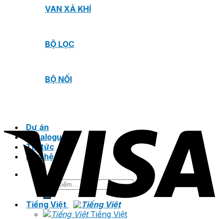
VAN XẢ KHÍ
BỘ LỌC
BỘ NỐI
Dự án
Catalogue
Tin tức
Liên hệ
Tìm
kiếm:
Tiếng Việt
Tiếng Việt