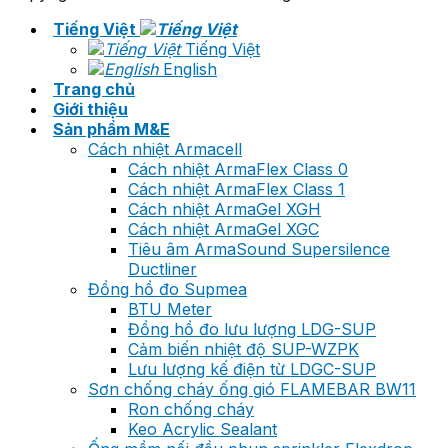
Tiếng Việt
Tiếng Việt
English
Trang chủ
Giới thiệu
Sản phẩm M&E
Cách nhiệt Armacell
Cách nhiệt ArmaFlex Class 0
Cách nhiệt ArmaFlex Class 1
Cách nhiệt ArmaGel XGH
Cách nhiệt ArmaGel XGC
Tiêu âm ArmaSound Supersilence
Ductliner
Đồng hồ đo Supmea
BTU Meter
Đồng hồ đo lưu lượng LDG-SUP
Cảm biến nhiệt độ SUP-WZPK
Lưu lượng kế điện từ LDGC-SUP
Sơn chống cháy ống gió FLAMEBAR BW11
Ron chống cháy
Keo Acrylic Sealant