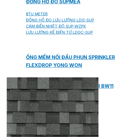
ĐỒNG HỒ ĐO SUPMEA
BTU METER
ĐỒNG HỒ ĐO LƯU LƯỢNG LDG-SUP
CẢM BIẾN NHIỆT ĐỘ SUP-WZPK
LƯU LƯỢNG KẾ ĐIỆN TỪ LDGC-SUP
ỐNG MỀM NỐI ĐẦU PHUN SPRINKLER
FLEXDROP YONG WON
SƠN CHỐNG CHÁY FLAMEBAR BW11
RON CHỐNG CHÁY
KEO ACRYLIC SEALANT
Sản phẩm Kiến trúc