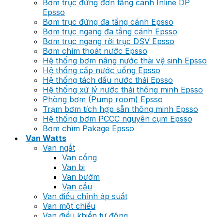
Bơm trục đứng đơn tầng cánh Inline DP
Epsso
Bơm trục đứng đa tầng cánh Epsso
Bơm trục ngang đa tầng cánh Epsso
Bơm trục ngang rời trục DSV Epsso
Bơm chìm thoát nước Epsso
Hệ thống bơm nâng nước thải vệ sinh Epsso
Hệ thống cấp nước uống Epsso
Hệ thống tách dầu nước thải Epsso
Hệ thống xử lý nước thải thông minh Epsso
Phòng bơm (Pump room) Epsso
Trạm bơm tích hợp sẵn thông minh Epsso
Hệ thống bơm PCCC nguyên cụm Epsso
Bơm chìm Pakage Epsso
Van Watts
Van ngắt
Van cổng
Van bi
Van bướm
Van cầu
Van điều chỉnh áp suất
Van một chiều
Van điều khiển tự động