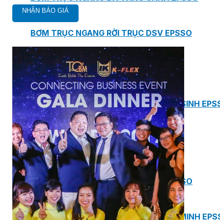
BƠM TRỤC NGANG RỜI TRỤC DSV EPSSO
BƠM CHÌM THOÁT NƯỚC EPSSO
HỆ THỐNG BƠM NÂNG NƯỚC THẢI VỆ SINH EPS
HỆ THỐNG CẤP NƯỚC UỐNG EPSSO
HỆ THỐNG TÁCH DẦU NƯỚC THẢI EPSSO
HỆ THỐNG XỬ LÝ NƯỚC THẢI THÔNG MINH EPS