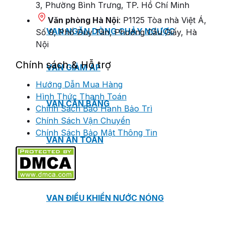
3, Phường Bình Trưng, TP. Hồ Chí Minh
Văn phòng Hà Nội
: P1125 Tòa nhà Việt Á,
VAN NGĂN DÒNG CHẢY NGƯỢC
Số 9, Phố Duy Tân, Phường Cầu Giấy, Hà
Nội
Chính sách & Hỗ trợ
VAN GIẢM ÁP
Hướng Dẫn Mua Hàng
Hình Thức Thanh Toán
VAN CÂN BẰNG
Chính Sách Bảo Hành Bảo Trì
Chính Sách Vận Chuyển
Chính Sách Bảo Mật Thông Tin
VAN AN TOÀN
VAN ĐIỀU KHIỂN NƯỚC NÓNG