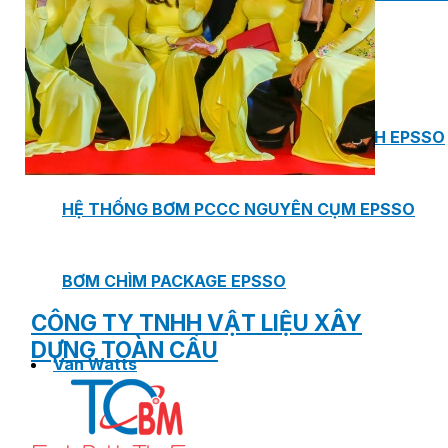
PHÒNG BƠM (PUMP ROOM) EPSSO
TRẠM BƠM TÍCH HỢP SẴN THÔNG MINH EPSSO
HỆ THỐNG BƠM PCCC NGUYÊN CỤM EPSSO
BƠM CHÌM PACKAGE EPSSO
CÔNG TY TNHH VẬT LIỆU XÂY
DỰNG TOÀN CẦU
Van Watts