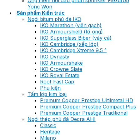
Ống mềm nối đầu phun sprinkler Flexdrop
Yong Won
Sản phẩm Kiến trúc
Ngói bitum phủ đá IKO
IKO Marathon (viên gạch)
IKO Armourshield (tổ ong)
IKO Superglass Biber (vảy cá)
IKO Cambridge (xếp lớp)
IKO Cambridge Xtreme 9.5 °
IKO Dynasty
IKO Armourshake
IKO Crowne Slate
IKO Royal Estate
Roof Fast Cap
Phụ kiện
Tấm lợp kim loại
Premum Copper Prestige Ultilmetal HD
Premium Copper Prestige Compact Plus
Premium Copper Prestige Traditional
Ngói thép phủ đá Decra AHI
Classic
Heritage
Milano