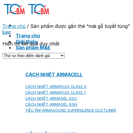
Skip
to
content
Trang chủ
/
Sản phẩm được gắn thẻ “mái gỗ tuyết tùng”
Lọc
Trang chủ
Giới thiệu
Hiển thị kết quả duy nhất
Sản phẩm M&E
CÁCH NHIỆT ARMACELL
CÁCH NHIỆT ARMAFLEX CLASS 0
CÁCH NHIỆT ARMAFLEX CLASS 1
CÁCH NHIỆT ARMAGEL XGC
CÁCH NHIỆT ARMAGEL XGH
TIÊU ÂM ARMASOUND SUPERSILENCE DUCTLINER