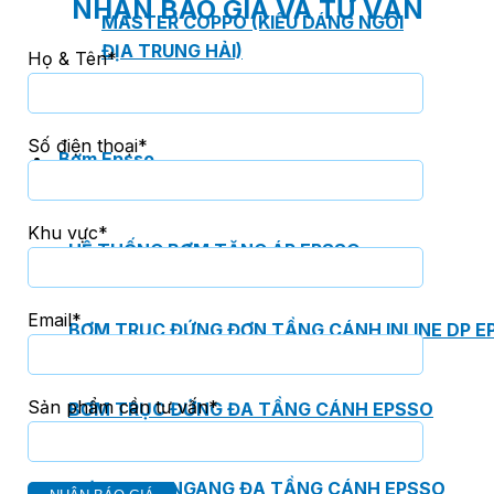
NHẬN BÁO GIÁ VÀ TƯ VẤN
MASTER COPPO (KIỂU DÁNG NGÓI
ĐỊA TRUNG HẢI)
Họ & Tên*
Số điện thoại*
Bơm Epsso
Khu vực*
HỆ THỐNG BƠM TĂNG ÁP EPSSO
Email*
BƠM TRỤC ĐỨNG ĐƠN TẦNG CÁNH INLINE DP E
Sản phẩm cần tư vấn*
BƠM TRỤC ĐỨNG ĐA TẦNG CÁNH EPSSO
BƠM TRỤC NGANG ĐA TẦNG CÁNH EPSSO