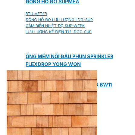
ĐỒNG HỒ ĐO SUPMEA
BTU METER
ĐỒNG HỒ ĐO LƯU LƯỢNG LDG-SUP
CẢM BIẾN NHIỆT ĐỘ SUP-WZPK
LƯU LƯỢNG KẾ ĐIỆN TỪ LDGC-SUP
ỐNG MỀM NỐI ĐẦU PHUN SPRINKLER
FLEXDROP YONG WON
SƠN CHỐNG CHÁY FLAMEBAR BW11
RON CHỐNG CHÁY
KEO ACRYLIC SEALANT
Sản phẩm Kiến trúc