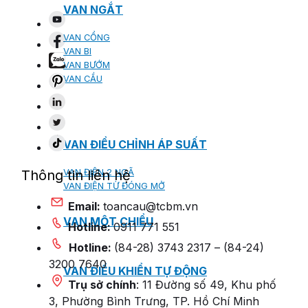
VAN NGẮT
VAN CỔNG
VAN BI
VAN BƯỚM
VAN CẦU
VAN ĐIỀU CHỈNH ÁP SUẤT
Thông tin liên hệ
VAN ĐIỆN 2 NGÃ
VAN ĐIỆN TỪ ĐÓNG MỞ
Email:
toancau@tcbm.vn
VAN MỘT CHIỀU
Hotline:
0911 771 551
Hotline:
(84-28) 3743 2317 – (84-24)
3200 7640
VAN ĐIỀU KHIỂN TỰ ĐỘNG
Trụ sở chính
: 11 Đường số 49, Khu phố
3, Phường Bình Trưng, TP. Hồ Chí Minh