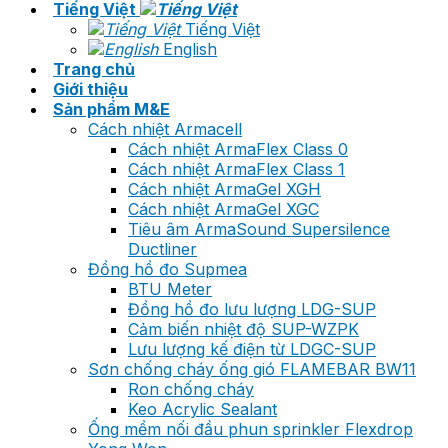
Tiếng Việt
Tiếng Việt
English
Trang chủ
Giới thiệu
Sản phẩm M&E
Cách nhiệt Armacell
Cách nhiệt ArmaFlex Class 0
Cách nhiệt ArmaFlex Class 1
Cách nhiệt ArmaGel XGH
Cách nhiệt ArmaGel XGC
Tiêu âm ArmaSound Supersilence
Ductliner
Đồng hồ đo Supmea
BTU Meter
Đồng hồ đo lưu lượng LDG-SUP
Cảm biến nhiệt độ SUP-WZPK
Lưu lượng kế điện từ LDGC-SUP
Sơn chống cháy ống gió FLAMEBAR BW11
Ron chống cháy
Keo Acrylic Sealant
Ống mềm nối đầu phun sprinkler Flexdrop