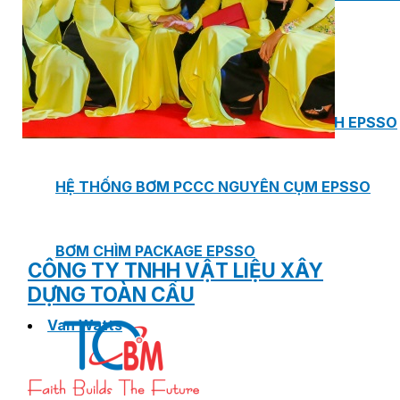
PHÒNG BƠM (PUMP ROOM) EPSSO
TRẠM BƠM TÍCH HỢP SẴN THÔNG MINH EPSSO
HỆ THỐNG BƠM PCCC NGUYÊN CỤM EPSSO
BƠM CHÌM PACKAGE EPSSO
CÔNG TY TNHH VẬT LIỆU XÂY
DỰNG TOÀN CẦU
Van Watts