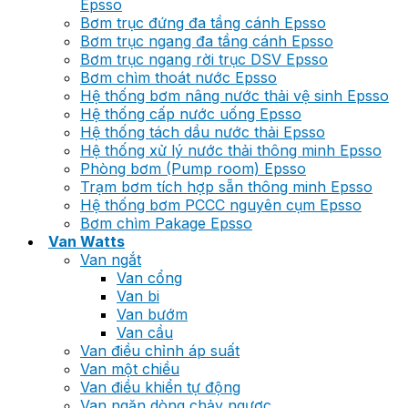
Epsso
Bơm trục đứng đa tầng cánh Epsso
Bơm trục ngang đa tầng cánh Epsso
Bơm trục ngang rời trục DSV Epsso
Bơm chìm thoát nước Epsso
Hệ thống bơm nâng nước thải vệ sinh Epsso
Hệ thống cấp nước uống Epsso
Hệ thống tách dầu nước thải Epsso
Hệ thống xử lý nước thải thông minh Epsso
Phòng bơm (Pump room) Epsso
Trạm bơm tích hợp sẵn thông minh Epsso
Hệ thống bơm PCCC nguyên cụm Epsso
Bơm chìm Pakage Epsso
Van Watts
Van ngắt
Van cổng
Van bi
Van bướm
Van cầu
Van điều chỉnh áp suất
Van một chiều
Van điều khiển tự động
Van ngăn dòng chảy ngược