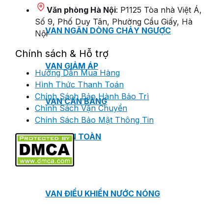
Văn phòng Hà Nội
: P1125 Tòa nhà Việt Á,
Số 9, Phố Duy Tân, Phường Cầu Giấy, Hà
VAN NGĂN DÒNG CHẢY NGƯỢC
Nội
Chính sách & Hỗ trợ
VAN GIẢM ÁP
Hướng Dẫn Mua Hàng
Hình Thức Thanh Toán
Chính Sách Bảo Hành Bảo Trì
VAN CÂN BẰNG
Chính Sách Vận Chuyển
Chính Sách Bảo Mật Thông Tin
VAN AN TOÀN
VAN ĐIỀU KHIỂN NƯỚC NÓNG