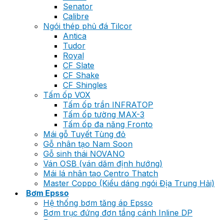
Senator
Calibre
Ngói thép phủ đá Tilcor
Antica
Tudor
Royal
CF Slate
CF Shake
CF Shingles
Tấm ốp VOX
Tấm ốp trần INFRATOP
Tấm ốp tường MAX-3
Tấm ốp đa năng Fronto
Mái gỗ Tuyết Tùng đỏ
Gỗ nhân tạo Nam Soon
Gỗ sinh thái NOVANO
Ván OSB (ván dăm định hướng)
Mái lá nhân tạo Centro Thatch
Master Coppo (Kiểu dáng ngói Địa Trung Hải)
Bơm Epsso
Hệ thống bơm tăng áp Epsso
Bơm trục đứng đơn tầng cánh Inline DP