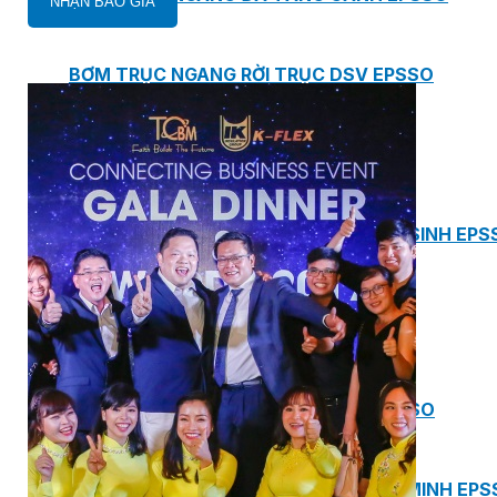
BƠM TRỤC NGANG RỜI TRỤC DSV EPSSO
BƠM CHÌM THOÁT NƯỚC EPSSO
HỆ THỐNG BƠM NÂNG NƯỚC THẢI VỆ SINH EPS
HỆ THỐNG CẤP NƯỚC UỐNG EPSSO
HỆ THỐNG TÁCH DẦU NƯỚC THẢI EPSSO
HỆ THỐNG XỬ LÝ NƯỚC THẢI THÔNG MINH EPS