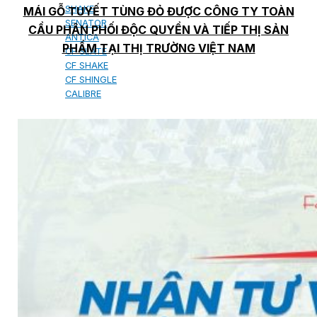
SHAKE
MÁI GỖ TUYẾT TÙNG ĐỎ ĐƯỢC CÔNG TY TOÀN
SENATOR
CẦU PHÂN PHỐI ĐỘC QUYỀN VÀ TIẾP THỊ SẢN
ANTICA
PHẨM TẠI THỊ TRƯỜNG VIỆT NAM
CF SLATE
CF SHAKE
CF SHINGLE
CALIBRE
TẤM LỢP KIM LOẠI
PREMIUM - COPPER PRESTIGE ULTIMETAL HD
PREMIUM - COPPER PRESTIGE COMPACT PLUS
PREMIUM - COPPER PRESTIGE ELITE
PREMIUM - COPPER PRESTIGE TRADITIONAL
TẤM ỐP VOX
TẤM ỐP TRẦN INFRATOP
TẤM ỐP TƯỜNG MAX-3