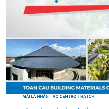
TẤM ỐP ĐA NĂNG FRONTO
MÁI GỖ TUYẾT TÙNG ĐỎ
GỖ NHÂN TẠO NAM SOON
GỖ SINH THÁI NOVANO
VÁN OSB (VÁN DĂM ĐỊNH HƯỚNG)
MÁI LÁ NHÂN TẠO CENTRO THATCH