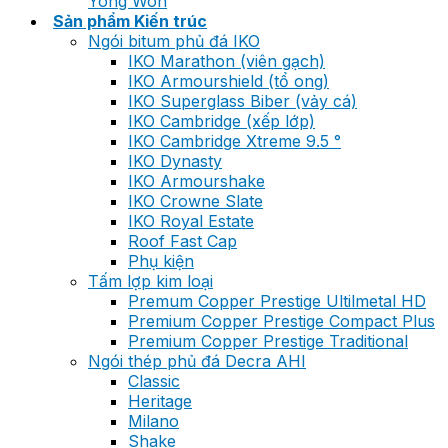
Yong Won
Sản phẩm Kiến trúc
Ngói bitum phủ đá IKO
IKO Marathon (viên gạch)
IKO Armourshield (tổ ong)
IKO Superglass Biber (vảy cá)
IKO Cambridge (xếp lớp)
IKO Cambridge Xtreme 9.5 °
IKO Dynasty
IKO Armourshake
IKO Crowne Slate
IKO Royal Estate
Roof Fast Cap
Phụ kiện
Tấm lợp kim loại
Premum Copper Prestige Ultilmetal HD
Premium Copper Prestige Compact Plus
Premium Copper Prestige Traditional
Ngói thép phủ đá Decra AHI
Classic
Heritage
Milano
Shake