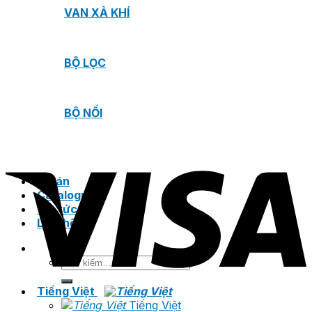
VAN XẢ KHÍ
BỘ LỌC
BỘ NỐI
Dự án
Catalogue
Tin tức
Liên hệ
Tìm
kiếm:
Tiếng Việt
Tiếng Việt