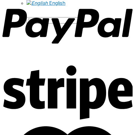
English
Tìm
kiếm: