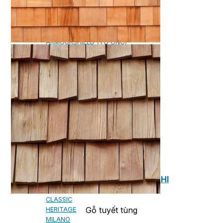
NGÓI BITUM PHỦ ĐÁ IKO
MARATHON (VIÊN GẠCH)
ARMOURSHIELD (TỔ ONG)
SUPERGLASS BIBER (VẢY CÁ)
CAMBRIDGE (XẾP LỚP)
CAMBRIDGE XTREME
DYNASTY
ARMOURSHAKE
CROWNE SLATE
ROYAL ESTATE
ROOF FAST CAP
PHỤ KIỆN
NGÓI THÉP PHỦ ĐÁ DECRA AHI
CLASSIC
Gỗ tuyết tùng
HERITAGE
MILANO