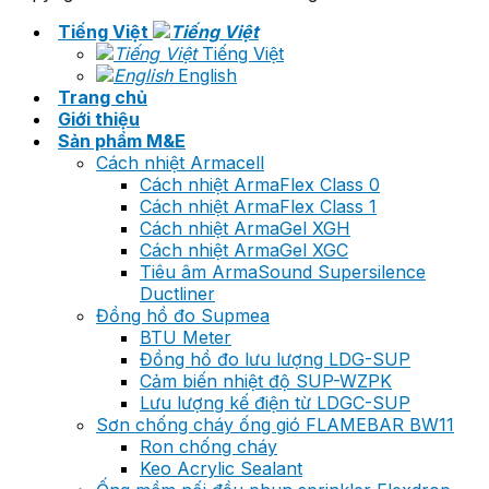
Tiếng Việt
Tiếng Việt
English
Trang chủ
Giới thiệu
Sản phẩm M&E
Cách nhiệt Armacell
Cách nhiệt ArmaFlex Class 0
Cách nhiệt ArmaFlex Class 1
Cách nhiệt ArmaGel XGH
Cách nhiệt ArmaGel XGC
Tiêu âm ArmaSound Supersilence
Ductliner
Đồng hồ đo Supmea
BTU Meter
Đồng hồ đo lưu lượng LDG-SUP
Cảm biến nhiệt độ SUP-WZPK
Lưu lượng kế điện từ LDGC-SUP
Sơn chống cháy ống gió FLAMEBAR BW11
Ron chống cháy
Keo Acrylic Sealant