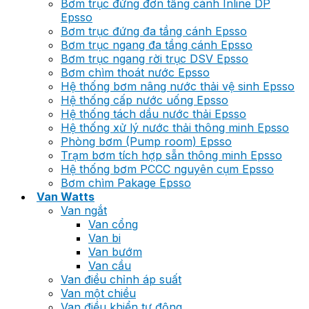
Bơm trục đứng đơn tầng cánh Inline DP
Epsso
Bơm trục đứng đa tầng cánh Epsso
Bơm trục ngang đa tầng cánh Epsso
Bơm trục ngang rời trục DSV Epsso
Bơm chìm thoát nước Epsso
Hệ thống bơm nâng nước thải vệ sinh Epsso
Hệ thống cấp nước uống Epsso
Hệ thống tách dầu nước thải Epsso
Hệ thống xử lý nước thải thông minh Epsso
Phòng bơm (Pump room) Epsso
Trạm bơm tích hợp sẵn thông minh Epsso
Hệ thống bơm PCCC nguyên cụm Epsso
Bơm chìm Pakage Epsso
Van Watts
Van ngắt
Van cổng
Van bi
Van bướm
Van cầu
Van điều chỉnh áp suất
Van một chiều
Van điều khiển tự động