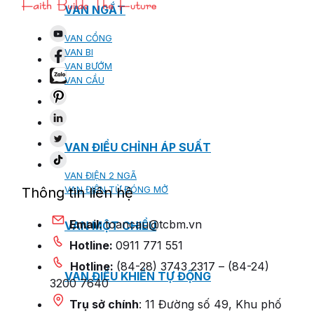
VAN NGẮT
VAN CỔNG
VAN BI
VAN BƯỚM
VAN CẦU
VAN ĐIỀU CHỈNH ÁP SUẤT
VAN ĐIỆN 2 NGÃ
Thông tin liên hệ
VAN ĐIỆN TỪ ĐÓNG MỞ
Email:
toancau@tcbm.vn
VAN MỘT CHIỀU
Hotline:
0911 771 551
Hotline:
(84-28) 3743 2317 – (84-24)
VAN ĐIỀU KHIỂN TỰ ĐỘNG
3200 7640
Trụ sở chính
: 11 Đường số 49, Khu phố