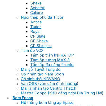
Shake
Senator
Calibre
Ngói thép phủ đá Tilcor
Antica
Tudor
Royal
CF Slate
CF Shake
CF Shingles
Tấm ốp VOX
Tấm ốp trần INFRATOP
Tấm ốp tường MAX-3
Tấm ốp đa năng Fronto
Mái gỗ Tuyết Tùng đỏ
Gỗ nhân tạo Nam Soon
Gỗ sinh thái NOVANO
Ván OSB (ván dăm định hướng)
Mái lá nhân tạo Centro Thatch
Master Coppo (Kiểu dáng ngói Địa Trung Hải)
Bơm Epsso
Hệ thống bơm tăng áp Epsso