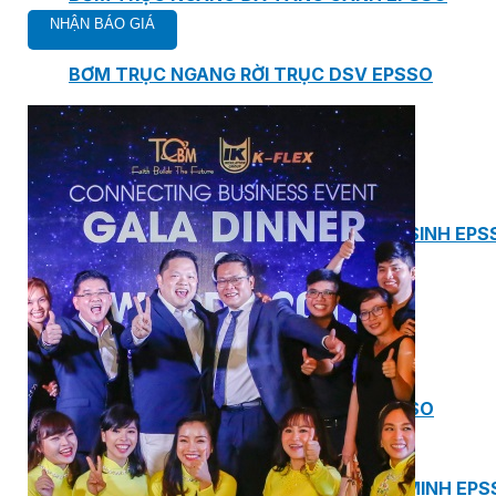
BƠM TRỤC NGANG RỜI TRỤC DSV EPSSO
BƠM CHÌM THOÁT NƯỚC EPSSO
HỆ THỐNG BƠM NÂNG NƯỚC THẢI VỆ SINH EPS
HỆ THỐNG CẤP NƯỚC UỐNG EPSSO
HỆ THỐNG TÁCH DẦU NƯỚC THẢI EPSSO
HỆ THỐNG XỬ LÝ NƯỚC THẢI THÔNG MINH EPS