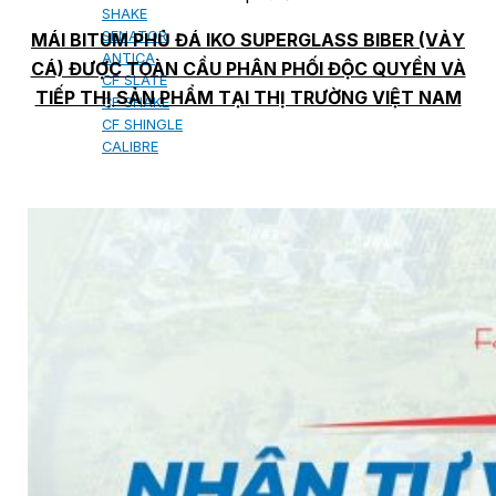
SHAKE
SENATOR
MÁI BITUM PHỦ ĐÁ IKO SUPERGLASS BIBER (VẢY
ANTICA
CÁ) ĐƯỢC TOÀN CẦU PHÂN PHỐI ĐỘC QUYỀN VÀ
CF SLATE
TIẾP THỊ SẢN PHẨM TẠI THỊ TRƯỜNG VIỆT NAM
CF SHAKE
CF SHINGLE
CALIBRE
TẤM LỢP KIM LOẠI
PREMIUM - COPPER PRESTIGE ULTIMETAL HD
PREMIUM - COPPER PRESTIGE COMPACT PLUS
PREMIUM - COPPER PRESTIGE ELITE
PREMIUM - COPPER PRESTIGE TRADITIONAL
TẤM ỐP VOX
TẤM ỐP TRẦN INFRATOP
TẤM ỐP TƯỜNG MAX-3