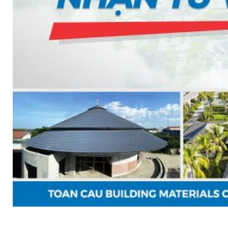
TẤM ỐP ĐA NĂNG FRONTO
MÁI GỖ TUYẾT TÙNG ĐỎ
GỖ NHÂN TẠO NAM SOON
GỖ SINH THÁI NOVANO
VÁN OSB (VÁN DĂM ĐỊNH HƯỚNG)
MÁI LÁ NHÂN TẠO CENTRO THATCH