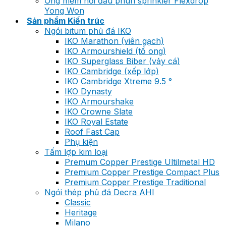
Ống mềm nối đầu phun sprinkler Flexdrop
Yong Won
Sản phẩm Kiến trúc
Ngói bitum phủ đá IKO
IKO Marathon (viên gạch)
IKO Armourshield (tổ ong)
IKO Superglass Biber (vảy cá)
IKO Cambridge (xếp lớp)
IKO Cambridge Xtreme 9.5 °
IKO Dynasty
IKO Armourshake
IKO Crowne Slate
IKO Royal Estate
Roof Fast Cap
Phụ kiện
Tấm lợp kim loại
Premum Copper Prestige Ultilmetal HD
Premium Copper Prestige Compact Plus
Premium Copper Prestige Traditional
Ngói thép phủ đá Decra AHI
Classic
Heritage
Milano