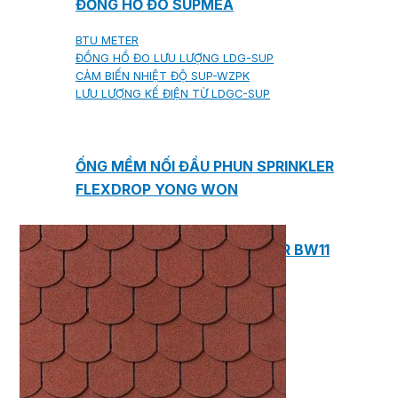
ĐỒNG HỒ ĐO SUPMEA
BTU METER
ĐỒNG HỒ ĐO LƯU LƯỢNG LDG-SUP
CẢM BIẾN NHIỆT ĐỘ SUP-WZPK
LƯU LƯỢNG KẾ ĐIỆN TỪ LDGC-SUP
ỐNG MỀM NỐI ĐẦU PHUN SPRINKLER
FLEXDROP YONG WON
SƠN CHỐNG CHÁY FLAMEBAR BW11
RON CHỐNG CHÁY
KEO ACRYLIC SEALANT
Sản phẩm Kiến trúc