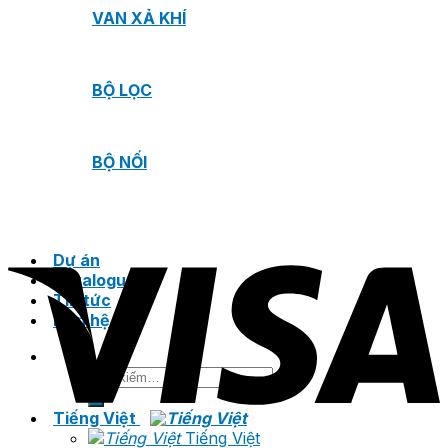
VAN XẢ KHÍ
BỘ LỌC
BỘ NỐI
Dự án
Catalogue
Tin tức
Liên hệ
Tìm
kiếm:
Tiếng Việt
Tiếng Việt