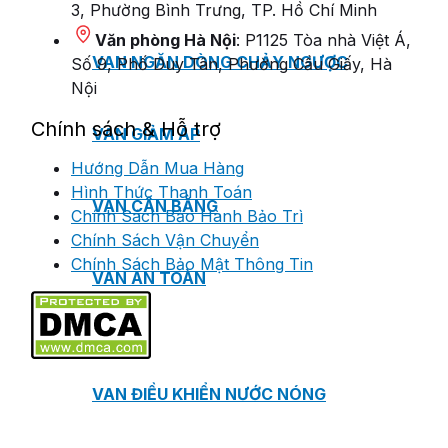
3, Phường Bình Trưng, TP. Hồ Chí Minh
Văn phòng Hà Nội
: P1125 Tòa nhà Việt Á,
VAN NGĂN DÒNG CHẢY NGƯỢC
Số 9, Phố Duy Tân, Phường Cầu Giấy, Hà
Nội
Chính sách & Hỗ trợ
VAN GIẢM ÁP
Hướng Dẫn Mua Hàng
Hình Thức Thanh Toán
VAN CÂN BẰNG
Chính Sách Bảo Hành Bảo Trì
Chính Sách Vận Chuyển
Chính Sách Bảo Mật Thông Tin
VAN AN TOÀN
VAN ĐIỀU KHIỂN NƯỚC NÓNG