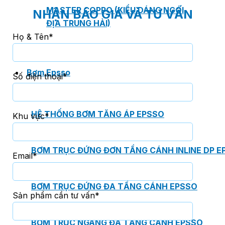
MASTER COPPO (KIỂU DÁNG NGÓI
NHẬN BÁO GIÁ VÀ TƯ VẤN
ĐỊA TRUNG HẢI)
Họ & Tên*
Bơm Epsso
Số điện thoại*
HỆ THỐNG BƠM TĂNG ÁP EPSSO
Khu vực*
BƠM TRỤC ĐỨNG ĐƠN TẦNG CÁNH INLINE DP E
Email*
BƠM TRỤC ĐỨNG ĐA TẦNG CÁNH EPSSO
Sản phẩm cần tư vấn*
BƠM TRỤC NGANG ĐA TẦNG CÁNH EPSSO