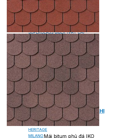
NGÓI BITUM PHỦ ĐÁ IKO
MARATHON (VIÊN GẠCH)
ARMOURSHIELD (TỔ ONG)
SUPERGLASS BIBER (VẢY CÁ)
CAMBRIDGE (XẾP LỚP)
CAMBRIDGE XTREME
DYNASTY
ARMOURSHAKE
CROWNE SLATE
ROYAL ESTATE
ROOF FAST CAP
PHỤ KIỆN
NGÓI THÉP PHỦ ĐÁ DECRA AHI
CLASSIC
HERITAGE
Mái bitum phủ đá IKO
MILANO