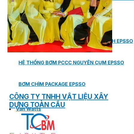
PHÒNG BƠM (PUMP ROOM) EPSSO
TRẠM BƠM TÍCH HỢP SẴN THÔNG MINH EPSSO
HỆ THỐNG BƠM PCCC NGUYÊN CỤM EPSSO
BƠM CHÌM PACKAGE EPSSO
CÔNG TY TNHH VẬT LIỆU XÂY
DỰNG TOÀN CẦU
Van Watts