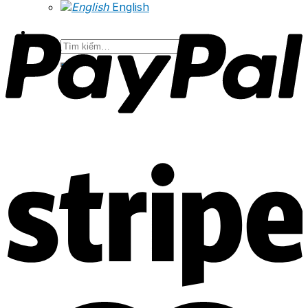
English
Tìm
kiếm: