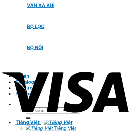
VAN XẢ KHÍ
BỘ LỌC
BỘ NỐI
Dự án
Catalogue
Tin tức
Liên hệ
Tìm
kiếm:
Tiếng Việt
Tiếng Việt