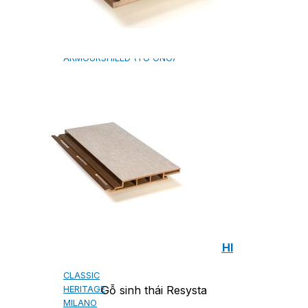
NGÓI BITUM PHỦ ĐÁ IKO
MARATHON (VIÊN GẠCH)
ARMOURSHIELD (TỔ ONG)
SUPERGLASS BIBER (VẢY CÁ)
CAMBRIDGE (XẾP LỚP)
CAMBRIDGE XTREME
DYNASTY
ARMOURSHAKE
CROWNE SLATE
ROYAL ESTATE
ROOF FAST CAP
PHỤ KIỆN
NGÓI THÉP PHỦ ĐÁ DECRA AHI
CLASSIC
Gỗ sinh thái Resysta
HERITAGE
MILANO