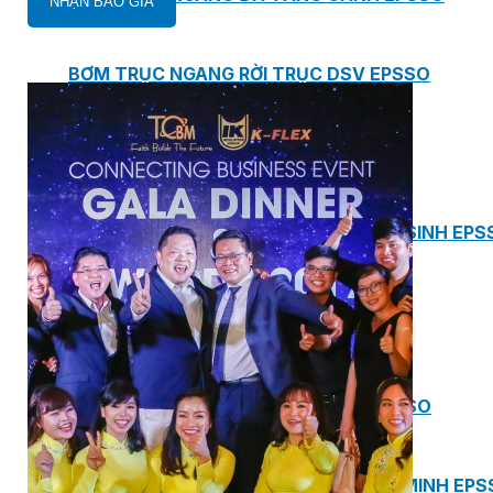
BƠM TRỤC NGANG RỜI TRỤC DSV EPSSO
BƠM CHÌM THOÁT NƯỚC EPSSO
HỆ THỐNG BƠM NÂNG NƯỚC THẢI VỆ SINH EPS
HỆ THỐNG CẤP NƯỚC UỐNG EPSSO
HỆ THỐNG TÁCH DẦU NƯỚC THẢI EPSSO
HỆ THỐNG XỬ LÝ NƯỚC THẢI THÔNG MINH EPS