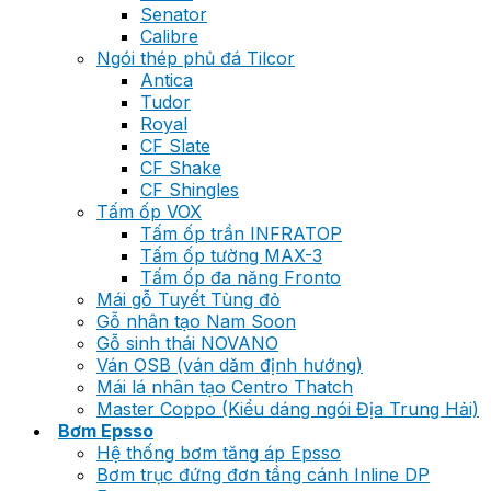
Senator
Calibre
Ngói thép phủ đá Tilcor
Antica
Tudor
Royal
CF Slate
CF Shake
CF Shingles
Tấm ốp VOX
Tấm ốp trần INFRATOP
Tấm ốp tường MAX-3
Tấm ốp đa năng Fronto
Mái gỗ Tuyết Tùng đỏ
Gỗ nhân tạo Nam Soon
Gỗ sinh thái NOVANO
Ván OSB (ván dăm định hướng)
Mái lá nhân tạo Centro Thatch
Master Coppo (Kiểu dáng ngói Địa Trung Hải)
Bơm Epsso
Hệ thống bơm tăng áp Epsso
Bơm trục đứng đơn tầng cánh Inline DP