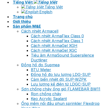
Tiếng Việt
Tiếng Việt
English
Trang chủ
Giới thiệu
Sản phẩm M&E
Cách nhiệt Armacell
Cách nhiệt ArmaFlex Class 0
Cách nhiệt ArmaFlex Class 1
Cách nhiệt ArmaGel XGH
Cách nhiệt ArmaGel XGC
Tiêu âm ArmaSound Supersilence
Ductliner
Đồng hồ đo Supmea
BTU Meter
Đồng hồ đo lưu lượng LDG-SUP
Cảm biến nhiệt độ SUP-WZPK
Lưu lượng kế điện từ LDGC-SUP
Sơn chống cháy ống gió FLAMEBAR BW11
Ron chống cháy
Keo Acrylic Sealant
Ống mềm nối đầu phun sprinkler Flexdrop