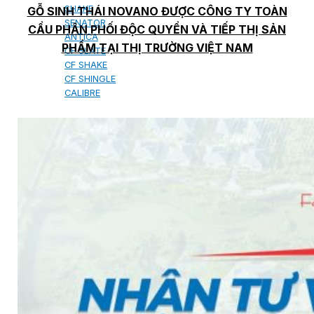
SHAKE
GỖ SINH THÁI NOVANO ĐƯỢC CÔNG TY TOÀN
SENATOR
CẦU PHÂN PHỐI ĐỘC QUYỀN VÀ TIẾP THỊ SẢN
ANTICA
PHẨM TẠI THỊ TRƯỜNG VIỆT NAM
CF SLATE
CF SHAKE
CF SHINGLE
CALIBRE
TẤM LỢP KIM LOẠI
PREMIUM - COPPER PRESTIGE ULTIMETAL HD
PREMIUM - COPPER PRESTIGE COMPACT PLUS
PREMIUM - COPPER PRESTIGE ELITE
PREMIUM - COPPER PRESTIGE TRADITIONAL
TẤM ỐP VOX
TẤM ỐP TRẦN INFRATOP
TẤM ỐP TƯỜNG MAX-3