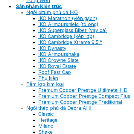
Yong Won
Sản phẩm Kiến trúc
Ngói bitum phủ đá IKO
IKO Marathon (viên gạch)
IKO Armourshield (tổ ong)
IKO Superglass Biber (vảy cá)
IKO Cambridge (xếp lớp)
IKO Cambridge Xtreme 9.5 °
IKO Dynasty
IKO Armourshake
IKO Crowne Slate
IKO Royal Estate
Roof Fast Cap
Phụ kiện
Tấm lợp kim loại
Premum Copper Prestige Ultilmetal HD
Premium Copper Prestige Compact Plus
Premium Copper Prestige Traditional
Ngói thép phủ đá Decra AHI
Classic
Heritage
Milano
Shake