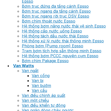
Epsso
Bơm trục đứng đa tầng cánh Epsso
Bơm trục ngang đa tầng cánh Epsso
Bơm trục ngang rời trục DSV Epsso
Bơm chìm thoát nước Epsso
Hệ thống bơm nâng nước thải vệ sinh Epsso
Hệ thống cấp nước uống Epsso
Hệ thống tách dầu nước thải Epsso
Hệ thống xử lý nước thải thông minh Epsso
Phòng bơm (Pump room) Epsso
Trạm bơm tích hợp sẵn thông minh Epsso
Hệ thống bơm PCCC nguyên cụm Epsso
Bơm chìm Pakage Epsso
Van Watts
Van ngắt
Van cổng
Van bi
Van bướm
Van cầu
Van điều chỉnh áp suất
Van một chiều
Van điều khiển tự động
Van ngăn dòng chảy ngược