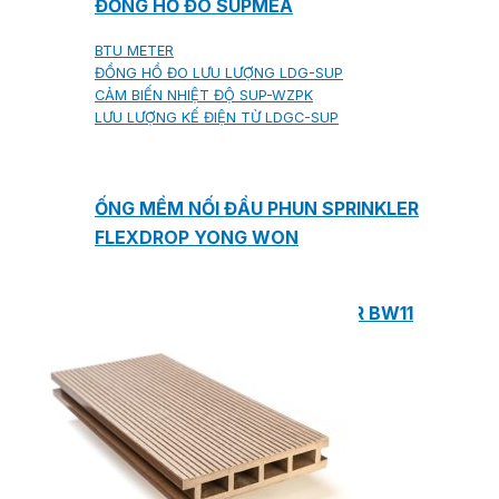
ĐỒNG HỒ ĐO SUPMEA
BTU METER
ĐỒNG HỒ ĐO LƯU LƯỢNG LDG-SUP
CẢM BIẾN NHIỆT ĐỘ SUP-WZPK
LƯU LƯỢNG KẾ ĐIỆN TỪ LDGC-SUP
ỐNG MỀM NỐI ĐẦU PHUN SPRINKLER
FLEXDROP YONG WON
SƠN CHỐNG CHÁY FLAMEBAR BW11
RON CHỐNG CHÁY
KEO ACRYLIC SEALANT
Sản phẩm Kiến trúc