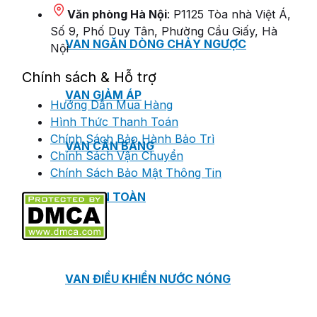
Văn phòng Hà Nội
: P1125 Tòa nhà Việt Á,
Số 9, Phố Duy Tân, Phường Cầu Giấy, Hà
VAN NGĂN DÒNG CHẢY NGƯỢC
Nội
Chính sách & Hỗ trợ
VAN GIẢM ÁP
Hướng Dẫn Mua Hàng
Hình Thức Thanh Toán
Chính Sách Bảo Hành Bảo Trì
VAN CÂN BẰNG
Chính Sách Vận Chuyển
Chính Sách Bảo Mật Thông Tin
VAN AN TOÀN
VAN ĐIỀU KHIỂN NƯỚC NÓNG