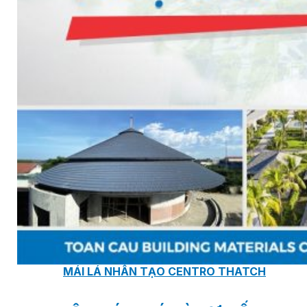
TẤM ỐP ĐA NĂNG FRONTO
MÁI GỖ TUYẾT TÙNG ĐỎ
GỖ NHÂN TẠO NAM SOON
GỖ SINH THÁI NOVANO
VÁN OSB (VÁN DĂM ĐỊNH HƯỚNG)
MÁI LÁ NHÂN TẠO CENTRO THATCH