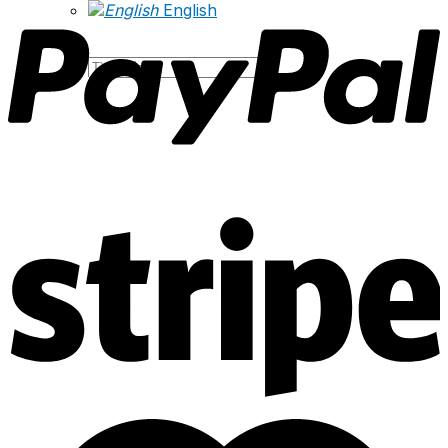
English
Tìm
kiếm: