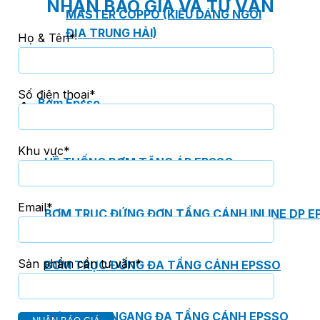
NHẬN BÁO GIÁ VÀ TƯ VẤN
MASTER COPPO (KIỂU DÁNG NGÓI
ĐỊA TRUNG HẢI)
Họ & Tên*
Số điện thoại*
Bơm Epsso
Khu vực*
HỆ THỐNG BƠM TĂNG ÁP EPSSO
Email*
BƠM TRỤC ĐỨNG ĐƠN TẦNG CÁNH INLINE DP E
Sản phẩm cần tư vấn*
BƠM TRỤC ĐỨNG ĐA TẦNG CÁNH EPSSO
BƠM TRỤC NGANG ĐA TẦNG CÁNH EPSSO