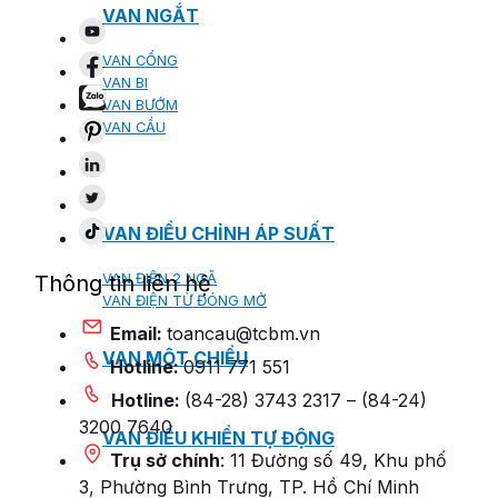
VAN NGẮT
VAN CỔNG
VAN BI
VAN BƯỚM
VAN CẦU
VAN ĐIỀU CHỈNH ÁP SUẤT
Thông tin liên hệ
VAN ĐIỆN 2 NGÃ
VAN ĐIỆN TỪ ĐÓNG MỞ
Email:
toancau@tcbm.vn
VAN MỘT CHIỀU
Hotline:
0911 771 551
Hotline:
(84-28) 3743 2317 – (84-24)
3200 7640
VAN ĐIỀU KHIỂN TỰ ĐỘNG
Trụ sở chính
: 11 Đường số 49, Khu phố
3, Phường Bình Trưng, TP. Hồ Chí Minh