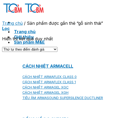
Skip
to
content
Trang chủ
/
Sản phẩm được gắn thẻ “gỗ sinh thái”
Lọc
Trang chủ
Giới thiệu
Hiển thị kết quả duy nhất
Sản phẩm M&E
CÁCH NHIỆT ARMACELL
CÁCH NHIỆT ARMAFLEX CLASS 0
CÁCH NHIỆT ARMAFLEX CLASS 1
CÁCH NHIỆT ARMAGEL XGC
CÁCH NHIỆT ARMAGEL XGH
TIÊU ÂM ARMASOUND SUPERSILENCE DUCTLINER