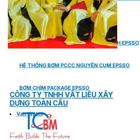
PHÒNG BƠM (PUMP ROOM) EPSSO
TRẠM BƠM TÍCH HỢP SẴN THÔNG MINH EPSSO
HỆ THỐNG BƠM PCCC NGUYÊN CỤM EPSSO
BƠM CHÌM PACKAGE EPSSO
CÔNG TY TNHH VẬT LIỆU XÂY
DỰNG TOÀN CẦU
Van Watts