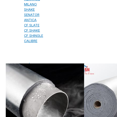
MILANO
SHAKE
SENATOR
ANTICA
CF SLATE
CF SHAKE
CF SHINGLE
CALIBRE
TẤM LỢP KIM LOẠI
PREMIUM - COPPER PRESTIGE ULTIMETAL HD
PREMIUM - COPPER PRESTIGE COMPACT PLUS
PREMIUM - COPPER PRESTIGE ELITE
PREMIUM - COPPER PRESTIGE TRADITIONAL
TẤM ỐP VOX
TẤM ỐP TRẦN INFRATOP