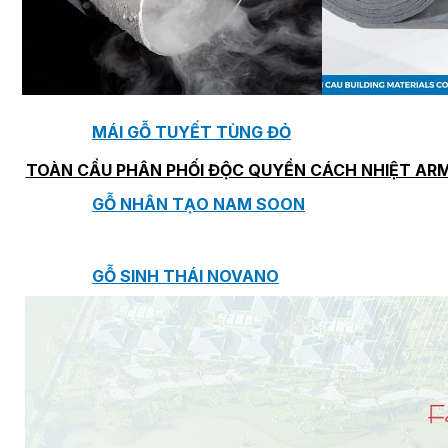
TẤM ỐP TƯỜNG MAX-3
TẤM ỐP ĐA NĂNG FRONTO
MÁI GỖ TUYẾT TÙNG ĐỎ
TOÀN CẦU PHÂN PHỐI ĐỘC QUYỀN CÁCH NHIỆT AR
GỖ NHÂN TẠO NAM SOON
GỖ SINH THÁI NOVANO
VÁN OSB (VÁN DĂM ĐỊNH HƯỚNG)
MÁI LÁ NHÂN TẠO CENTRO THATCH