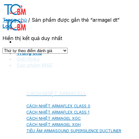
Skip
to
content
Trang chủ
/
Sản phẩm được gắn thẻ “armagel dt”
Lọc
Hiển thị kết quả duy nhất
Trang chủ
Giới thiệu
Sản phẩm M&E
CÁCH NHIỆT ARMACELL
CÁCH NHIỆT ARMAFLEX CLASS 0
CÁCH NHIỆT ARMAFLEX CLASS 1
CÁCH NHIỆT ARMAGEL XGC
CÁCH NHIỆT ARMAGEL XGH
TIÊU ÂM ARMASOUND SUPERSILENCE DUCTLINER