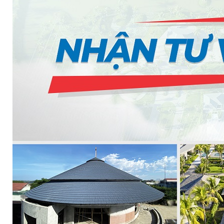
MASTER COPPO (KIỂU DÁNG NGÓI ĐỊA TRUN
Bơm Epsso
HỆ THỐNG BƠM TĂNG ÁP EPSSO
BƠM TRỤC ĐỨNG ĐƠN TẦNG CÁNH INLINE DP E
BƠM TRỤC ĐỨNG ĐA TẦNG CÁNH EPSSO
BƠM TRỤC NGANG ĐA TẦNG CÁNH EPSSO