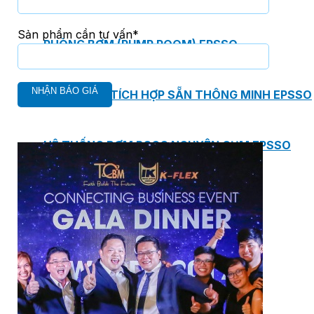
Sản phẩm cần tư vấn*
PHÒNG BƠM (PUMP ROOM) EPSSO
TRẠM BƠM TÍCH HỢP SẴN THÔNG MINH EPSSO
HỆ THỐNG BƠM PCCC NGUYÊN CỤM EPSSO
BƠM CHÌM PACKAGE EPSSO
Van Watts