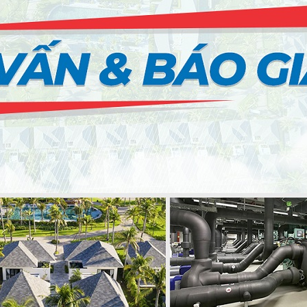
G HẢI)
PSSO