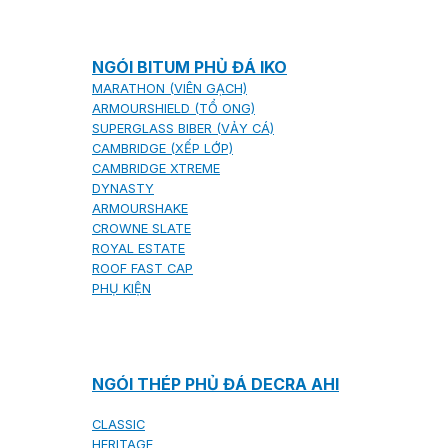
NGÓI BITUM PHỦ ĐÁ IKO
MARATHON (VIÊN GẠCH)
ARMOURSHIELD (TỔ ONG)
SUPERGLASS BIBER (VẢY CÁ)
CAMBRIDGE (XẾP LỚP)
CAMBRIDGE XTREME
DYNASTY
ARMOURSHAKE
CROWNE SLATE
ROYAL ESTATE
ROOF FAST CAP
PHỤ KIỆN
NGÓI THÉP PHỦ ĐÁ DECRA AHI
CLASSIC
HERITAGE