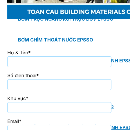
BƠM TRỤC NGANG RỜI TRỤC DSV EPSSO
BƠM CHÌM THOÁT NƯỚC EPSSO
Họ & Tên*
HỆ THỐNG BƠM NÂNG NƯỚC THẢI VỆ SINH EPS
Số điện thoại*
HỆ THỐNG CẤP NƯỚC UỐNG EPSSO
Khu vực*
HỆ THỐNG TÁCH DẦU NƯỚC THẢI EPSSO
Email*
HỆ THỐNG XỬ LÝ NƯỚC THẢI THÔNG MINH EPS