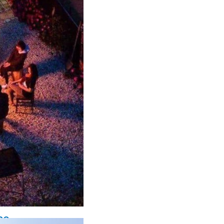
SO
SO