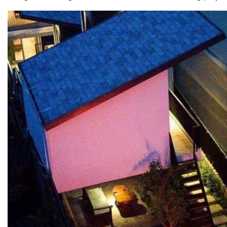
MASTER COPPO (KIỂU DÁNG NGÓI ĐỊA TRUN
Bơm Epsso
HỆ THỐNG BƠM TĂNG ÁP EPSSO
BƠM TRỤC ĐỨNG ĐƠN TẦNG CÁNH INLINE DP E
BƠM TRỤC ĐỨNG ĐA TẦNG CÁNH EPSSO
BƠM TRỤC NGANG ĐA TẦNG CÁNH EPSSO