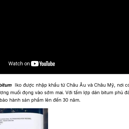
bitum
Iko được nhập khẩu từ Châu Âu và Châu Mỹ, nơi có k
u sương muối đọng vào sớm mai. Với tấm lợp dán bitum phủ đ
ộ bảo hành sản phẩm lên đến 30 năm.