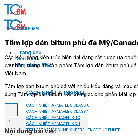
Skip
to
content
TIN TỨC SẢN PHẨM
Tấm lợp dán bitum phủ đá Mỹ/Canad
Trang chủ
Các kiểu dáng kiến trúc hiện đại đang rất được ưa chuộ
Giới thiệu
Sản phẩm M&E
cá nhân, trong đó sản phẩm Tấm lợp dán bitum phủ đá 
Việt Nam.
Tấm lợp dán bitum phủ đá với nhiều kiểu dáng và màu sắ
CÁCH NHIỆT ARMACELL
dụng Tấm lợp dán Bitum IKO Shingles cho phần Mái lợp đ
CÁCH NHIỆT ARMAFLEX CLASS 0
CÁCH NHIỆT ARMAFLEX CLASS 1
CÁCH NHIỆT ARMAGEL XGC
CÁCH NHIỆT ARMAGEL XGH
Nội dung bài viết
TIÊU ÂM ARMASOUND SUPERSILENCE DUCTLINER