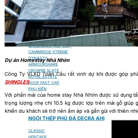
NGÓI BITUM PHỦ ĐÁ IKO
MARATHON (VIÊN GẠCH)
ARMOURSHIELD (TỔ ONG)
SUPERGLASS BIBER (VẢY CÁ)
CAMBRIDGE (XẾP LỚP)
CAMBRIDGE XTREME
DYNASTY
Dự án Homestay Nhà Nhím
ARMOURSHAKE
CROWNE SLATE
Công Ty VLXD Toàn Cầu rất vinh dự khi được góp ph
ROYAL ESTATE
SHINGLES
ROOF FAST CAP
PHỤ KIỆN
Với phần mái của home stay Nhà Nhím được sử dụng tấ
trọng lượng nhẹ chỉ 10.5 kg được lợp trên mái gỗ giúp g
khiến du khách sẽ trở nên ấm áp và gần gũi với thiên nhi
NGÓI THÉP PHỦ ĐÁ DECRA AHI
CLASSIC
HERITAGE