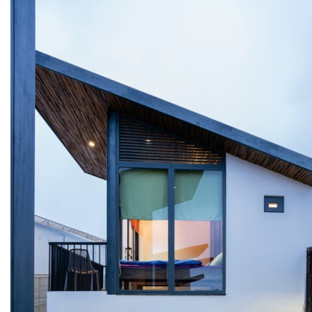
PHÒNG BƠM (PUMP ROOM) EPSSO
TRẠM BƠM TÍCH HỢP SẴN THÔNG MINH EPSSO
HỆ THỐNG BƠM PCCC NGUYÊN CỤM EPSSO
BƠM CHÌM PACKAGE EPSSO
Van Watts