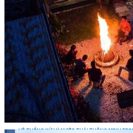
BƠM TRỤC NGANG RỜI TRỤC DSV EPSSO
BƠM CHÌM THOÁT NƯỚC EPSSO
HỆ THỐNG BƠM NÂNG NƯỚC THẢI VỆ SINH EPS
HỆ THỐNG CẤP NƯỚC UỐNG EPSSO
HỆ THỐNG TÁCH DẦU NƯỚC THẢI EPSSO
HỆ THỐNG XỬ LÝ NƯỚC THẢI THÔNG MINH EPS