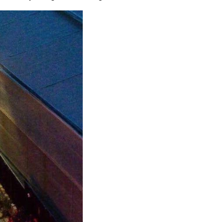
G HẢI)
PSSO