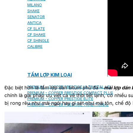
MILANO
SHAKE
SENATOR
ANTICA
CF SLATE
CF SHAKE
CF SHINGLE
CALIBRE
TẤM LỢP KIM LOẠI
Đặc biệt hơn là tấm lợp dán bitum phủ đá –
mái lợp dán 
PREMIUM - COPPER PRESTIGE ULTIMETAL HD
PREMIUM - COPPER PRESTIGE COMPACT PLUS
chính là giải pháp ưu việt cả về thời tiết lạnh, có nhiề
PREMIUM - COPPER PRESTIGE ELITE
bị rong rêu như mái ngói hay gỉ sét như mái tôn, chế đ
PREMIUM - COPPER PRESTIGE TRADITIONAL
TẤM ỐP VOX
TẤM ỐP TRẦN INFRATOP