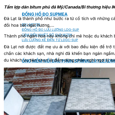
Tấm lợp dán bitum phủ đá Mỹ/Canada/Bỉ thương hiệu I
ĐỒNG HỒ ĐO SUPMEA
Đà Lạt là thành phố như bước ra từ cổ tích với những 
BTU METER
đồi hoa bát ngát hương,…
ĐỒNG HỒ ĐO LƯU LƯỢNG LDG-SUP
CẢM BIẾN NHIỆT ĐỘ SUP-WZPK
Thành phố ngàn hoa này không chỉ mê hoặc du khách bớ
LƯU LƯỢNG KẾ ĐIỆN TỪ LDGC-SUP
Đà Lạt nơi được đất mẹ ưu ái với bao điều kiện để trở 
chắn các khách sạn, nhà nghỉ đã khiến bạn ngán ngẩm. 
du khách ưu tiên chọn là điểm dừng chân nghỉ ngơi lý tư
ỐNG MỀM NỐI ĐẦU PHUN SPRINKLER FLEXD
SƠN CHỐNG CHÁY FLAMEBAR BW11
RON CHỐNG CHÁY
KEO ACRYLIC SEALANT
Sản phẩm Kiến trúc