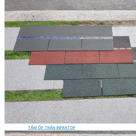
SHAKE
SENATOR
ANTICA
CF SLATE
CF SHAKE
CF SHINGLE
CALIBRE
TẤM LỢP KIM LOẠI
PREMIUM - COPPER PRESTIGE ULTIMETAL HD
PREMIUM - COPPER PRESTIGE COMPACT PLUS
PREMIUM - COPPER PRESTIGE ELITE
PREMIUM - COPPER PRESTIGE TRADITIONAL
TẤM ỐP VOX
TẤM ỐP TRẦN INFRATOP
TẤM ỐP TƯỜNG MAX-3