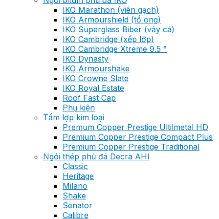
Ngói bitum phủ đá IKO
IKO Marathon (viên gạch)
IKO Armourshield (tổ ong)
IKO Superglass Biber (vảy cá)
IKO Cambridge (xếp lớp)
IKO Cambridge Xtreme 9.5 °
IKO Dynasty
IKO Armourshake
IKO Crowne Slate
IKO Royal Estate
Roof Fast Cap
Phụ kiện
Tấm lợp kim loại
Premum Copper Prestige Ultilmetal HD
Premium Copper Prestige Compact Plus
Premium Copper Prestige Traditional
Ngói thép phủ đá Decra AHI
Classic
Heritage
Milano
Shake
Senator
Calibre