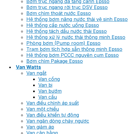
Bơm trục ngang đa tầng cánh Epsso
Bơm trục ngang rời trục DSV Epsso
Bơm chìm thoát nước Epsso
Hệ thống bơm nâng nước thải vệ sinh Epsso
Hệ thống cấp nước uống Epsso
Hệ thống tách dầu nước thải Epsso
Hệ thống xử lý nước thải thông minh Epsso
Phòng bơm (Pump room) Epsso
Trạm bơm tích hợp sẵn thông minh Epsso
Hệ thống bơm PCCC nguyên cụm Epsso
Bơm chìm Pakage Epsso
Van Watts
Van ngắt
Van cổng
Van bi
Van bướm
Van cầu
Van điều chỉnh áp suất
Van một chiều
Van điều khiển tự động
Van ngăn dòng chảy ngược
Van giảm áp
Van cân bằng