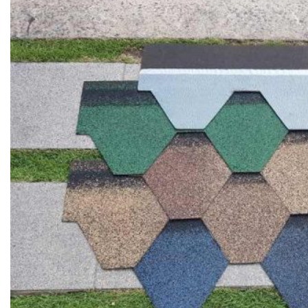
TẤM ỐP ĐA NĂNG FRONTO
MÁI GỖ TUYẾT TÙNG ĐỎ
GỖ NHÂN TẠO NAM SOON
GỖ SINH THÁI NOVANO
VÁN OSB (VÁN DĂM ĐỊNH HƯỚNG)
MÁI LÁ NHÂN TẠO CENTRO THATCH