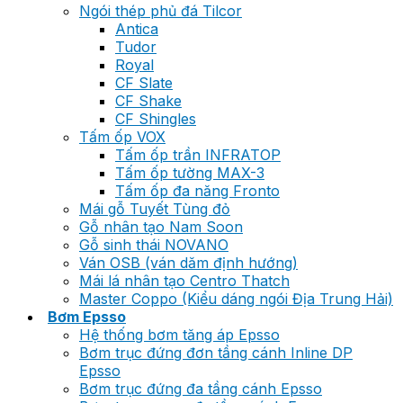
Ngói thép phủ đá Tilcor
Antica
Tudor
Royal
CF Slate
CF Shake
CF Shingles
Tấm ốp VOX
Tấm ốp trần INFRATOP
Tấm ốp tường MAX-3
Tấm ốp đa năng Fronto
Mái gỗ Tuyết Tùng đỏ
Gỗ nhân tạo Nam Soon
Gỗ sinh thái NOVANO
Ván OSB (ván dăm định hướng)
Mái lá nhân tạo Centro Thatch
Master Coppo (Kiểu dáng ngói Địa Trung Hải)
Bơm Epsso
Hệ thống bơm tăng áp Epsso
Bơm trục đứng đơn tầng cánh Inline DP
Epsso
Bơm trục đứng đa tầng cánh Epsso