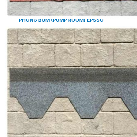
PHÒNG BƠM (PUMP ROOM) EPSSO
TRẠM BƠM TÍCH HỢP SẴN THÔNG MINH EPSSO
HỆ THỐNG BƠM PCCC NGUYÊN CỤM EPSSO
BƠM CHÌM PACKAGE EPSSO
Van Watts