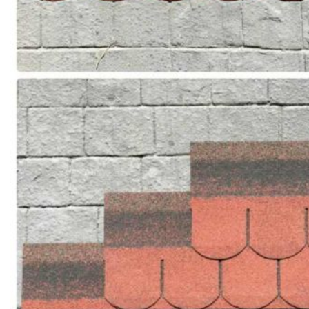
BƠM TRỤC NGANG RỜI TRỤC DSV EPSSO
BƠM CHÌM THOÁT NƯỚC EPSSO
HỆ THỐNG BƠM NÂNG NƯỚC THẢI VỆ SINH EPS
HỆ THỐNG CẤP NƯỚC UỐNG EPSSO
HỆ THỐNG TÁCH DẦU NƯỚC THẢI EPSSO
HỆ THỐNG XỬ LÝ NƯỚC THẢI THÔNG MINH EPS