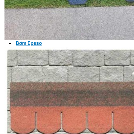
MASTER COPPO (KIỂU DÁNG NGÓI
ĐỊA TRUNG HẢI)
Bơm Epsso
HỆ THỐNG BƠM TĂNG ÁP EPSSO
BƠM TRỤC ĐỨNG ĐƠN TẦNG CÁNH INLINE DP E
BƠM TRỤC ĐỨNG ĐA TẦNG CÁNH EPSSO
BƠM TRỤC NGANG ĐA TẦNG CÁNH EPSSO