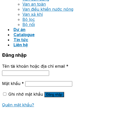
Van an toàn
Van điều khiển nước nóng
Van xả khí
Bộ lọc
Bộ nối
Dự án
Catalogue
Tin tức
Liên hệ
Đăng nhập
Tên tài khoản hoặc địa chỉ email
*
Mật khẩu
*
Ghi nhớ mật khẩu
Đăng nhập
Quên mật khẩu?