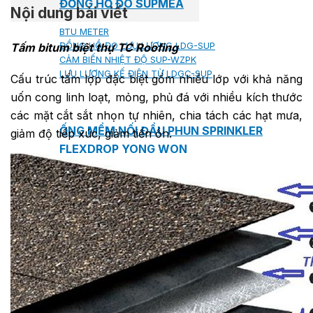
ĐỒNG HỒ ĐO SUPMEA
Nội dung bài viết
BTU METER
ĐỒNG HỒ ĐO LƯU LƯỢNG LDG-SUP
Tấm bitum biệt thự TC Roofing
CẢM BIẾN NHIỆT ĐỘ SUP-WZPK
LƯU LƯỢNG KẾ ĐIỆN TỪ LDGC-SUP
Cấu trúc tấm lợp đặc biệt gồm nhiều lớp với khả năng
uốn cong linh loạt, mỏng, phủ đá với nhiều kích thước
các mặt cắt sắt nhọn tự nhiên, chia tách các hạt mưa,
ỐNG MỀM NỐI ĐẦU PHUN SPRINKLER
giảm độ tiếp xúc, giảm tiến ồn.
FLEXDROP YONG WON
SƠN CHỐNG CHÁY FLAMEBAR BW11
RON CHỐNG CHÁY
KEO ACRYLIC SEALANT
Sản phẩm Kiến trúc