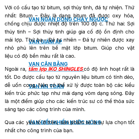
Với có cấu tạo từ bitum, sợi thủy tinh, đá tự nhiện. Thứ
nhất: Bitum – Đây là dạng bitum đã được oxy hóa,
VAN NGĂN DÒNG CHẢY NGƯỢC
chống chịu được nhiệt độ trên 100 độ c. Thứ hai: Sợi
thủy tinh – Sợi thủy tinh giúp gia cố độ ổn định cho
mái lợp. Thứ ba – Đá tự nhiên – Đá tự nhiên được xay
VAN GIẢM ÁP
nhỏ phủ lên trên bề mặt lớp bitum. Giúp cho vật
liệu có độ bền màu rất là cao.
VAN CÂN BẰNG
Ngoài ra,
tấm lợp IKO SHINGLES
có độ linh hoạt rất là
tốt. Do được cấu tạo từ nguyên liệu bitum có tính dẻo,
dễ uốn cong. Nên có thể xử lý được toàn bộ các kiểu
VAN AN TOÀN
kiến trúc phức tạp như mái dạng vòm dạng sóng. Đây
là một điểm giúp cho các kiến trúc sư có thể thỏa sức
sáng tạo các công trình của mình.
Qua các yếu tố ở trên, sản phẩm sẽ là sự lựa chọn tốt
VAN ĐIỀU KHIỂN NƯỚC NÓNG
nhất cho công trình của bạn.