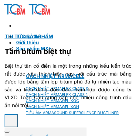
Skip
to
content
TIN TỨC SẢN PHẨM
Trang chủ
Giới thiệu
Sản phẩm M&E
Tấm bitum biệt thự
Biệt thự tân cổ điển là một trong những kiểu kiến trúc
rất được yêu thích hiện nay, với cấu trúc mái bằng
CÁCH NHIỆT ARMACELL
được lợp bằng tấm lợp bitum phủ đá tự nhiên tạo màu
CÁCH NHIỆT ARMAFLEX CLASS 0
sắc và kiểu dáng độc đáo. Tấm lợp được công ty
CÁCH NHIỆT ARMAFLEX CLASS 1
VLXD Toàn Cầu cung cấp cho nhiều công trình dấu
CÁCH NHIỆT ARMAGEL XGC
ấn nổi trội.
CÁCH NHIỆT ARMAGEL XGH
TIÊU ÂM ARMASOUND SUPERSILENCE DUCTLINER