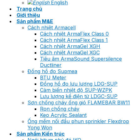
English
Trang chủ
Giới thiệu
Sản phẩm M&E
Cách nhiệt Armacell
Cách nhiệt ArmaFlex Class 0
Cách nhiệt ArmaFlex Class 1
Cách nhiệt ArmaGel XGH
Cách nhiệt ArmaGel XGC
Tiêu âm ArmaSound Supersilence
Ductliner
Đồng hồ đo Supmea
BTU Meter
Đồng hồ đo lưu lượng LDG-SUP
Cảm biến nhiệt độ SUP-WZPK
Lưu lượng kế điện từ LDGC-SUP
Sơn chống cháy ống gió FLAMEBAR BW11
Ron chống cháy
Keo Acrylic Sealant
Ống mềm nối đầu phun sprinkler Flexdrop
Yong Won
Sản phẩm Kiến trúc