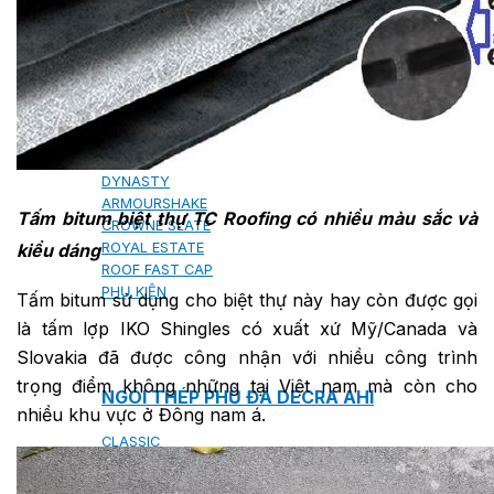
NGÓI BITUM PHỦ ĐÁ IKO
MARATHON (VIÊN GẠCH)
ARMOURSHIELD (TỔ ONG)
SUPERGLASS BIBER (VẢY CÁ)
CAMBRIDGE (XẾP LỚP)
CAMBRIDGE XTREME
DYNASTY
ARMOURSHAKE
Tấm bitum biệt thự TC Roofing có nhiều màu sắc và
CROWNE SLATE
kiểu dáng
ROYAL ESTATE
ROOF FAST CAP
PHỤ KIỆN
Tấm bitum sử dụng cho biệt thự này hay còn được gọi
là tấm lợp IKO Shingles có xuất xứ Mỹ/Canada và
Slovakia đã được công nhận với nhiều công trình
trọng điểm không những tại Việt nam mà còn cho
NGÓI THÉP PHỦ ĐÁ DECRA AHI
nhiều khu vực ở Đông nam á.
CLASSIC
HERITAGE
MILANO