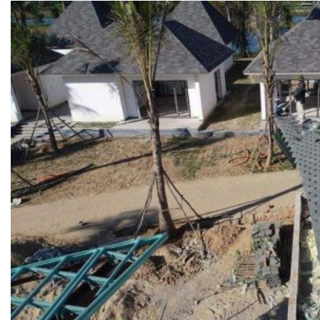
VAN XẢ KHÍ
BỘ LỌC
BỘ NỐI
Dự án
Catalogue
Tin tức
Liên hệ
Tìm
kiếm:
Tiếng Việt
Tiếng Việt