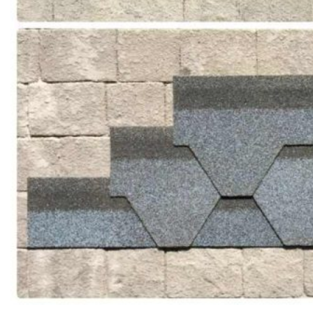
VAN NGẮT
VAN CỔNG
VAN BI
VAN BƯỚM
VAN CẦU
VAN ĐIỀU CHỈNH ÁP SUẤT
VAN ĐIỆN 2 NGÃ
VAN ĐIỆN TỪ ĐÓNG MỞ
VAN MỘT CHIỀU
VAN ĐIỀU KHIỂN TỰ ĐỘNG