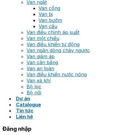
Van ngắt
Van cổng
Van bi
Van bướm
Van cầu
Van điều chỉnh áp suất
Van một chiều
Van điều khiển tự động
Van ngăn dòng chảy ngược
Van giảm áp
Van cân bằng
Van an toàn
Van điều khiển nước nóng
Van xả khí
Bộ lọc
Bộ nối
Dự án
Catalogue
Tin tức
Liên hệ
Đăng nhập