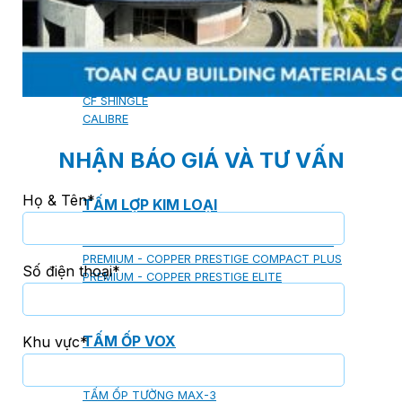
SHAKE
SENATOR
ANTICA
CF SLATE
CF SHAKE
CF SHINGLE
CALIBRE
NHẬN BÁO GIÁ VÀ TƯ VẤN
Họ & Tên*
TẤM LỢP KIM LOẠI
PREMIUM - COPPER PRESTIGE ULTIMETAL HD
PREMIUM - COPPER PRESTIGE COMPACT PLUS
Số điện thoại*
PREMIUM - COPPER PRESTIGE ELITE
PREMIUM - COPPER PRESTIGE TRADITIONAL
TẤM ỐP VOX
Khu vực*
TẤM ỐP TRẦN INFRATOP
TẤM ỐP TƯỜNG MAX-3