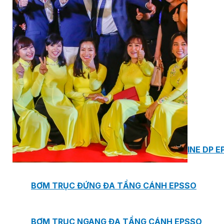
MASTER COPPO (KIỂU DÁNG NGÓI
ĐỊA TRUNG HẢI)
Bơm Epsso
HỆ THỐNG BƠM TĂNG ÁP EPSSO
BƠM TRỤC ĐỨNG ĐƠN TẦNG CÁNH INLINE DP E
BƠM TRỤC ĐỨNG ĐA TẦNG CÁNH EPSSO
BƠM TRỤC NGANG ĐA TẦNG CÁNH EPSSO