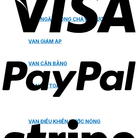
VAN NGĂN DÒNG CHẢY NGƯỢC
VAN GIẢM ÁP
VAN CÂN BẰNG
VAN AN TOÀN
VAN ĐIỀU KHIỂN NƯỚC NÓNG