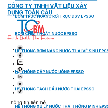
CÔNG TY TNHH VẬT LIỆU XÂY
DỰNG TOÀN CẦU
BƠM TRỤC NGANG RỜI TRỤC DSV EPSSO
BƠM CHÌM THOÁT NƯỚC EPSSO
HỆ THỐNG BƠM NÂNG NƯỚC THẢI VỆ SINH EPS
HỆ THỐNG CẤP NƯỚC UỐNG EPSSO
HỆ THỐNG TÁCH DẦU NƯỚC THẢI EPSSO
Thông tin liên hệ
HỆ THỐNG XỬ LÝ NƯỚC THẢI THÔNG MINH EPS