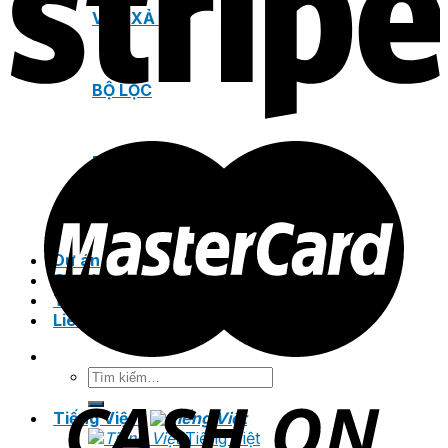
VAN XẢ KHÍ
BỘ LỌC
BỘ NỐI
Dự án
Catalogue
Tin tức
Liên hệ
Tìm
kiếm:
Tiếng Việt
Tiếng Việt