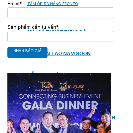
Email*
TẤM ỐP ĐA NĂNG FRONTO
Sản phẩm cần tư vấn*
MÁI GỖ TUYẾT TÙNG ĐỎ
GỖ NHÂN TẠO NAM SOON
GỖ SINH THÁI NOVANO
VÁN OSB (VÁN DĂM ĐỊNH HƯỚNG)
MÁI LÁ NHÂN TẠO CENTRO THATCH