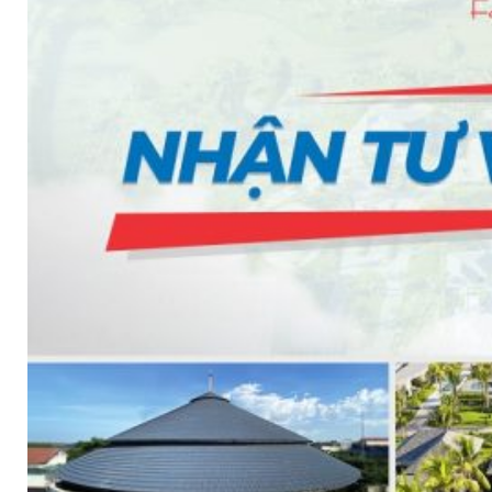
NGÓI BITUM PHỦ ĐÁ IKO
MARATHON (VIÊN GẠCH)
ARMOURSHIELD (TỔ ONG)
SUPERGLASS BIBER (VẢY CÁ)
CAMBRIDGE (XẾP LỚP)
CAMBRIDGE XTREME
DYNASTY
ARMOURSHAKE
CROWNE SLATE
ROYAL ESTATE
ROOF FAST CAP
PHỤ KIỆN
NGÓI THÉP PHỦ ĐÁ DECRA AHI
CLASSIC
HERITAGE
MILANO