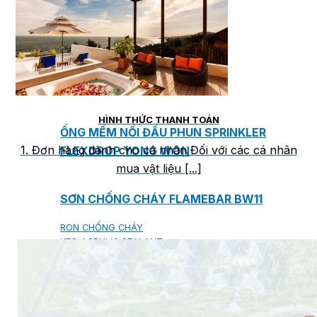
ĐỒNG HỒ ĐO SUPMEA
BTU METER
ĐỒNG HỒ ĐO LƯU LƯỢNG LDG-SUP
CẢM BIẾN NHIỆT ĐỘ SUP-WZPK
LƯU LƯỢNG KẾ ĐIỆN TỪ LDGC-SUP
HÌNH THỨC THANH TOÁN
ỐNG MỀM NỐI ĐẦU PHUN SPRINKLER
1. Đơn hàng dành cho cá nhân Đối với các cá nhân
FLEXDROP YONG WON
mua vật liệu [...]
SƠN CHỐNG CHÁY FLAMEBAR BW11
RON CHỐNG CHÁY
KEO ACRYLIC SEALANT
Sản phẩm Kiến trúc