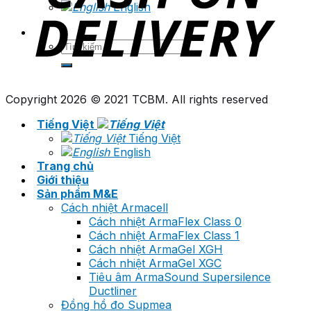
English
Tìm
kiếm:
Copyright 2026 © 2021 TCBM. All rights reserved
Tiếng Việt
Tiếng Việt
English
Trang chủ
Giới thiệu
Sản phẩm M&E
Cách nhiệt Armacell
Cách nhiệt ArmaFlex Class 0
Cách nhiệt ArmaFlex Class 1
Cách nhiệt ArmaGel XGH
Cách nhiệt ArmaGel XGC
Tiêu âm ArmaSound Supersilence
Ductliner
Đồng hồ đo Supmea