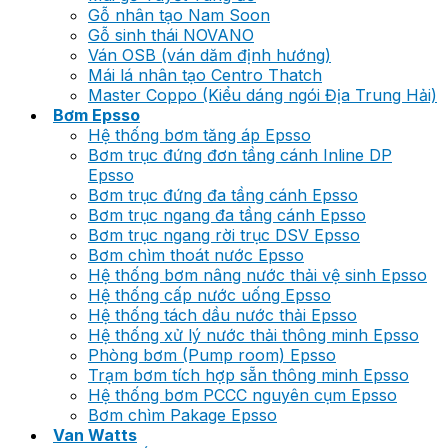
Gỗ nhân tạo Nam Soon
Gỗ sinh thái NOVANO
Ván OSB (ván dăm định hướng)
Mái lá nhân tạo Centro Thatch
Master Coppo (Kiểu dáng ngói Địa Trung Hải)
Bơm Epsso
Hệ thống bơm tăng áp Epsso
Bơm trục đứng đơn tầng cánh Inline DP
Epsso
Bơm trục đứng đa tầng cánh Epsso
Bơm trục ngang đa tầng cánh Epsso
Bơm trục ngang rời trục DSV Epsso
Bơm chìm thoát nước Epsso
Hệ thống bơm nâng nước thải vệ sinh Epsso
Hệ thống cấp nước uống Epsso
Hệ thống tách dầu nước thải Epsso
Hệ thống xử lý nước thải thông minh Epsso
Phòng bơm (Pump room) Epsso
Trạm bơm tích hợp sẵn thông minh Epsso
Hệ thống bơm PCCC nguyên cụm Epsso
Bơm chìm Pakage Epsso
Van Watts