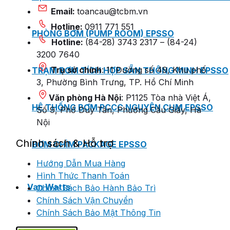
Email:
toancau@tcbm.vn
Hotline:
0911 771 551
PHÒNG BƠM (PUMP ROOM) EPSSO
Hotline:
(84-28) 3743 2317 – (84-24)
3200 7640
Trụ sở chính
: 11 Đường số 49, Khu phố
TRẠM BƠM TÍCH HỢP SẴN THÔNG MINH EPSSO
3, Phường Bình Trưng, TP. Hồ Chí Minh
Văn phòng Hà Nội
: P1125 Tòa nhà Việt Á,
HỆ THỐNG BƠM PCCC NGUYÊN CỤM EPSSO
Số 9, Phố Duy Tân, Phường Cầu Giấy, Hà
Nội
Chính sách & Hỗ trợ
BƠM CHÌM PACKAGE EPSSO
Hướng Dẫn Mua Hàng
Hình Thức Thanh Toán
Van Watts
Chính Sách Bảo Hành Bảo Trì
Chính Sách Vận Chuyển
Chính Sách Bảo Mật Thông Tin