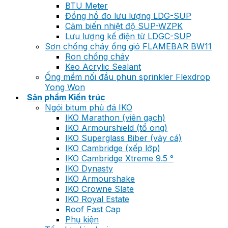
BTU Meter
Đồng hồ đo lưu lượng LDG-SUP
Cảm biến nhiệt độ SUP-WZPK
Lưu lượng kế điện từ LDGC-SUP
Sơn chống cháy ống gió FLAMEBAR BW11
Ron chống cháy
Keo Acrylic Sealant
Ống mềm nối đầu phun sprinkler Flexdrop
Yong Won
Sản phẩm Kiến trúc
Ngói bitum phủ đá IKO
IKO Marathon (viên gạch)
IKO Armourshield (tổ ong)
IKO Superglass Biber (vảy cá)
IKO Cambridge (xếp lớp)
IKO Cambridge Xtreme 9.5 °
IKO Dynasty
IKO Armourshake
IKO Crowne Slate
IKO Royal Estate
Roof Fast Cap
Phụ kiện