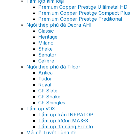
Tấm lợp kim loại
Premum Copper Prestige Ultilmetal HD
Premium Copper Prestige Compact Plus
Premium Copper Prestige Traditional
Ngói thép phủ đá Decra AHI
Classic
Heritage
Milano
Shake
Senator
Calibre
Ngói thép phủ đá Tilcor
Antica
Tudor
Royal
CF Slate
CF Shake
CF Shingles
Tấm ốp VOX
Tấm ốp trần INFRATOP
Tấm ốp tường MAX-3
Tấm ốp đa năng Fronto
Mái gỗ Tuyết Tùng đỏ