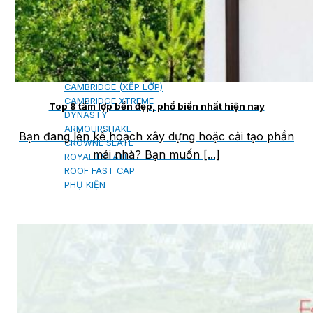
NGÓI BITUM PHỦ ĐÁ IKO
MARATHON (VIÊN GẠCH)
ARMOURSHIELD (TỔ ONG)
SUPERGLASS BIBER (VẢY CÁ)
CAMBRIDGE (XẾP LỚP)
CAMBRIDGE XTREME
Top 8 tấm lợp bền đẹp, phổ biến nhất hiện nay
DYNASTY
ARMOURSHAKE
Bạn đang lên kế hoạch xây dựng hoặc cải tạo phần
CROWNE SLATE
mái nhà? Bạn muốn [...]
ROYAL ESTATE
ROOF FAST CAP
PHỤ KIỆN
NGÓI THÉP PHỦ ĐÁ DECRA AHI
CLASSIC
HERITAGE
MILANO