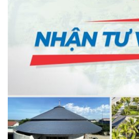
SHAKE
SENATOR
ANTICA
CF SLATE
CF SHAKE
CF SHINGLE
CALIBRE
TẤM LỢP KIM LOẠI
PREMIUM - COPPER PRESTIGE ULTIMETAL HD
PREMIUM - COPPER PRESTIGE COMPACT PLUS
PREMIUM - COPPER PRESTIGE ELITE
PREMIUM - COPPER PRESTIGE TRADITIONAL
TẤM ỐP VOX
TẤM ỐP TRẦN INFRATOP
TẤM ỐP TƯỜNG MAX-3