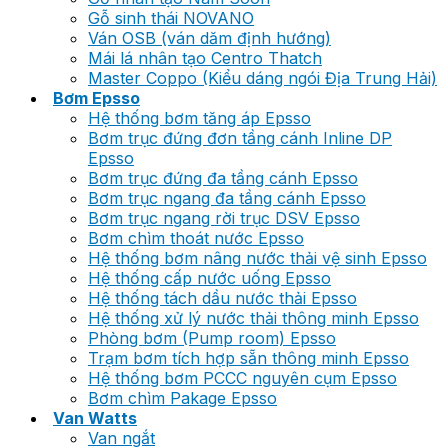
Gỗ sinh thái NOVANO
Ván OSB (ván dăm định hướng)
Mái lá nhân tạo Centro Thatch
Master Coppo (Kiểu dáng ngói Địa Trung Hải)
Bơm Epsso
Hệ thống bơm tăng áp Epsso
Bơm trục đứng đơn tầng cánh Inline DP
Epsso
Bơm trục đứng đa tầng cánh Epsso
Bơm trục ngang đa tầng cánh Epsso
Bơm trục ngang rời trục DSV Epsso
Bơm chìm thoát nước Epsso
Hệ thống bơm nâng nước thải vệ sinh Epsso
Hệ thống cấp nước uống Epsso
Hệ thống tách dầu nước thải Epsso
Hệ thống xử lý nước thải thông minh Epsso
Phòng bơm (Pump room) Epsso
Trạm bơm tích hợp sẵn thông minh Epsso
Hệ thống bơm PCCC nguyên cụm Epsso
Bơm chìm Pakage Epsso
Van Watts
Van ngắt