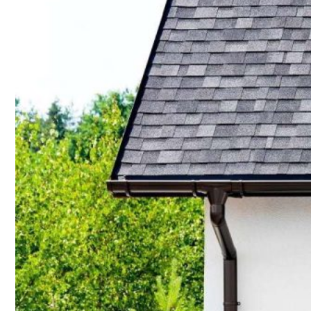
ĐỒNG HỒ ĐO SUPMEA
BTU METER
ĐỒNG HỒ ĐO LƯU LƯỢNG LDG-SUP
CẢM BIẾN NHIỆT ĐỘ SUP-WZPK
LƯU LƯỢNG KẾ ĐIỆN TỪ LDGC-SUP
ỐNG MỀM NỐI ĐẦU PHUN SPRINKLER
FLEXDROP YONG WON
SƠN CHỐNG CHÁY FLAMEBAR BW11
RON CHỐNG CHÁY
KEO ACRYLIC SEALANT
Sản phẩm Kiến trúc