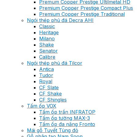
Premum Copper Prestige Ultilmetal HD
Premium Copper Prestige Compact Plus
Premium Copper Prestige Traditional
Ngói thép phủ đá Decra AHI
Classic
Heritage
Milano
Shake
Senator
Calibre
Ngói thép phủ đá Tilcor
Antica
Tudor
Royal
CF Slate
CF Shake
CF Shingles
Tấm ốp VOX
Tấm ốp trần INFRATOP
Tấm ốp tường MAX-3
Tấm ốp đa năng Fronto
Mái gỗ Tuyết Tùng đỏ
Gỗ nhân tạo Nam Soon