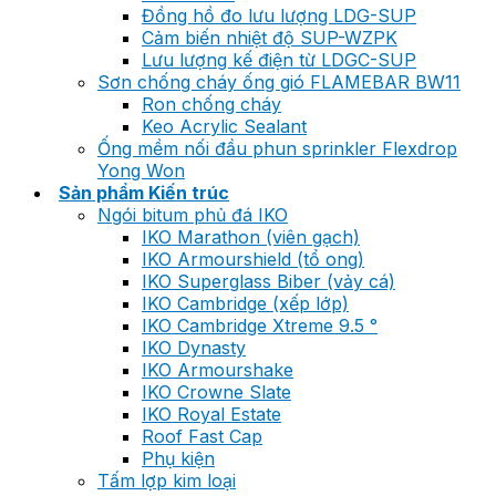
Đồng hồ đo lưu lượng LDG-SUP
Cảm biến nhiệt độ SUP-WZPK
Lưu lượng kế điện từ LDGC-SUP
Sơn chống cháy ống gió FLAMEBAR BW11
Ron chống cháy
Keo Acrylic Sealant
Ống mềm nối đầu phun sprinkler Flexdrop
Yong Won
Sản phẩm Kiến trúc
Ngói bitum phủ đá IKO
IKO Marathon (viên gạch)
IKO Armourshield (tổ ong)
IKO Superglass Biber (vảy cá)
IKO Cambridge (xếp lớp)
IKO Cambridge Xtreme 9.5 °
IKO Dynasty
IKO Armourshake
IKO Crowne Slate
IKO Royal Estate
Roof Fast Cap
Phụ kiện
Tấm lợp kim loại