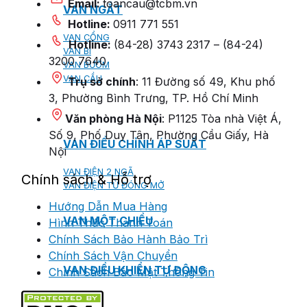
Email:
toancau@tcbm.vn
VAN NGẮT
Hotline:
0911 771 551
VAN CỔNG
Hotline:
(84-28) 3743 2317 – (84-24)
VAN BI
3200 7640
VAN BƯỚM
VAN CẦU
Trụ sở chính
: 11 Đường số 49, Khu phố
3, Phường Bình Trưng, TP. Hồ Chí Minh
Văn phòng Hà Nội
: P1125 Tòa nhà Việt Á,
Số 9, Phố Duy Tân, Phường Cầu Giấy, Hà
VAN ĐIỀU CHỈNH ÁP SUẤT
Nội
VAN ĐIỆN 2 NGÃ
Chính sách & Hỗ trợ
VAN ĐIỆN TỪ ĐÓNG MỞ
Hướng Dẫn Mua Hàng
VAN MỘT CHIỀU
Hình Thức Thanh Toán
Chính Sách Bảo Hành Bảo Trì
Chính Sách Vận Chuyển
VAN ĐIỀU KHIỂN TỰ ĐỘNG
Chính Sách Bảo Mật Thông Tin