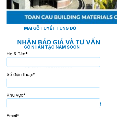
TẤM ỐP ĐA NĂNG FRONTO
MÁI GỖ TUYẾT TÙNG ĐỎ
NHẬN BÁO GIÁ VÀ TƯ VẤN
GỖ NHÂN TẠO NAM SOON
Họ & Tên*
GỖ SINH THÁI NOVANO
Số điện thoại*
VÁN OSB (VÁN DĂM ĐỊNH HƯỚNG)
Khu vực*
MÁI LÁ NHÂN TẠO CENTRO THATCH
Email*