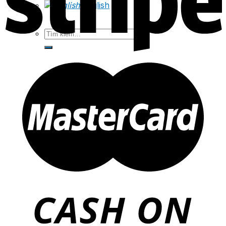
English
Tìm
kiếm: