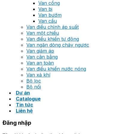
Van cổng
Van bi
Van bướm
Van cầu
Van điều chỉnh áp suất
Van một chiều
Van điều khiển tự động
Van ngăn dòng chảy ngược
Van giảm áp
Van cân bằng
Van an toàn
Van điều khiển nước nóng
Van xả khí
Bộ lọc
Bộ nối
Dự án
Catalogue
Tin tức
Liên hệ
Đăng nhập