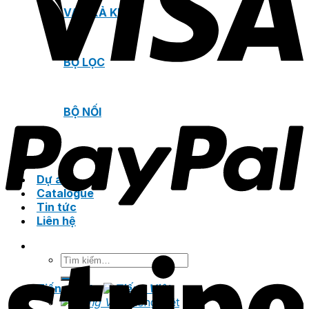
VAN XẢ KHÍ
BỘ LỌC
BỘ NỐI
Dự án
Catalogue
Tin tức
Liên hệ
Tìm
kiếm:
Tiếng Việt
Tiếng Việt