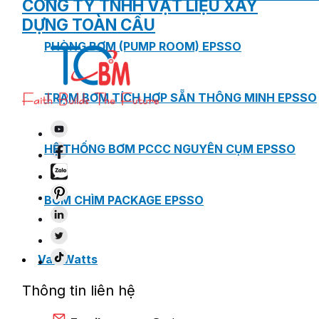
CÔNG TY TNHH VẬT LIỆU XÂY
DỰNG TOÀN CẦU
PHÒNG BƠM (PUMP ROOM) EPSSO
TRẠM BƠM TÍCH HỢP SẴN THÔNG MINH EPSSO
HỆ THỐNG BƠM PCCC NGUYÊN CỤM EPSSO
BƠM CHÌM PACKAGE EPSSO
Van Watts
Thông tin liên hệ