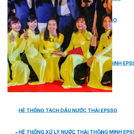
BƠM TRỤC NGANG RỜI TRỤC DSV EPSSO
BƠM CHÌM THOÁT NƯỚC EPSSO
HỆ THỐNG BƠM NÂNG NƯỚC THẢI VỆ SINH EPS
HỆ THỐNG CẤP NƯỚC UỐNG EPSSO
HỆ THỐNG TÁCH DẦU NƯỚC THẢI EPSSO
HỆ THỐNG XỬ LÝ NƯỚC THẢI THÔNG MINH EPS