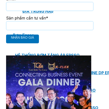
MASTER COPPO (KIỂU DÁNG NGÓI
ĐỊA TRUNG HẢI)
Sản phẩm cần tư vấn*
Bơm Epsso
HỆ THỐNG BƠM TĂNG ÁP EPSSO
BƠM TRỤC ĐỨNG ĐƠN TẦNG CÁNH INLINE DP E
BƠM TRỤC ĐỨNG ĐA TẦNG CÁNH EPSSO
BƠM TRỤC NGANG ĐA TẦNG CÁNH EPSSO