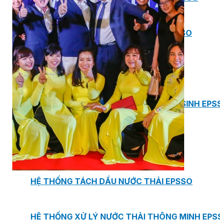
BƠM TRỤC NGANG RỜI TRỤC DSV EPSSO
BƠM CHÌM THOÁT NƯỚC EPSSO
HỆ THỐNG BƠM NÂNG NƯỚC THẢI VỆ SINH EPS
HỆ THỐNG CẤP NƯỚC UỐNG EPSSO
HỆ THỐNG TÁCH DẦU NƯỚC THẢI EPSSO
HỆ THỐNG XỬ LÝ NƯỚC THẢI THÔNG MINH EPS