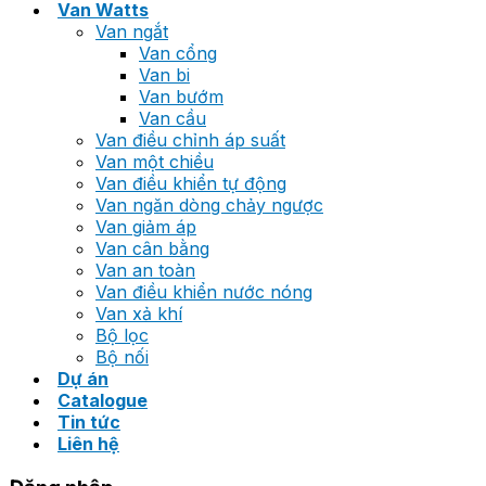
Van Watts
Van ngắt
Van cổng
Van bi
Van bướm
Van cầu
Van điều chỉnh áp suất
Van một chiều
Van điều khiển tự động
Van ngăn dòng chảy ngược
Van giảm áp
Van cân bằng
Van an toàn
Van điều khiển nước nóng
Van xả khí
Bộ lọc
Bộ nối
Dự án
Catalogue
Tin tức
Liên hệ