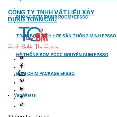
CÔNG TY TNHH VẬT LIỆU XÂY
PHÒNG BƠM (PUMP ROOM) EPSSO
DỰNG TOÀN CẦU
TRẠM BƠM TÍCH HỢP SẴN THÔNG MINH EPSSO
HỆ THỐNG BƠM PCCC NGUYÊN CỤM EPSSO
BƠM CHÌM PACKAGE EPSSO
Van Watts
Thông tin liên hệ