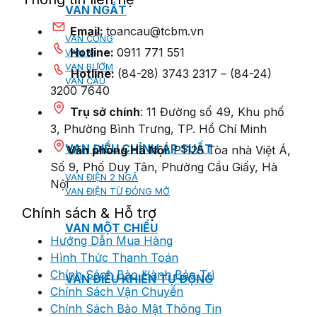
VAN NGẮT
Email:
toancau@tcbm.vn
VAN CỔNG
Hotline:
0911 771 551
VAN BI
VAN BƯỚM
Hotline:
(84-28) 3743 2317 – (84-24)
VAN CẦU
3200 7640
Trụ sở chính
: 11 Đường số 49, Khu phố
3, Phường Bình Trưng, TP. Hồ Chí Minh
VAN ĐIỀU CHỈNH ÁP SUẤT
Văn phòng Hà Nội
: P1125 Tòa nhà Việt Á,
Số 9, Phố Duy Tân, Phường Cầu Giấy, Hà
VAN ĐIỆN 2 NGÃ
Nội
VAN ĐIỆN TỪ ĐÓNG MỞ
Chính sách & Hỗ trợ
VAN MỘT CHIỀU
Hướng Dẫn Mua Hàng
Hình Thức Thanh Toán
Chính Sách Bảo Hành Bảo Trì
VAN ĐIỀU KHIỂN TỰ ĐỘNG
Chính Sách Vận Chuyển
Chính Sách Bảo Mật Thông Tin