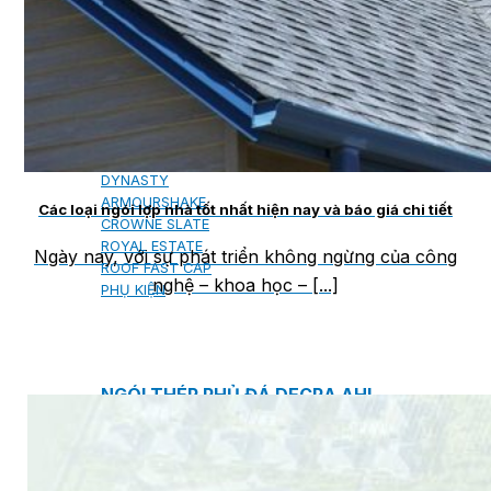
NGÓI BITUM PHỦ ĐÁ IKO
MARATHON (VIÊN GẠCH)
ARMOURSHIELD (TỔ ONG)
SUPERGLASS BIBER (VẢY CÁ)
CAMBRIDGE (XẾP LỚP)
CAMBRIDGE XTREME
DYNASTY
ARMOURSHAKE
Các loại ngói lợp nhà tốt nhất hiện nay và báo giá chi tiết
CROWNE SLATE
ROYAL ESTATE
Ngày nay, với sự phát triển không ngừng của công
ROOF FAST CAP
nghệ – khoa học – [...]
PHỤ KIỆN
NGÓI THÉP PHỦ ĐÁ DECRA AHI
CLASSIC
HERITAGE
MILANO