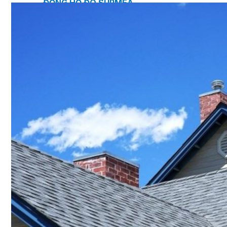
ĐỒNG HỒ ĐO SUPMEA
BTU METER
ĐỒNG HỒ ĐO LƯU LƯỢNG LDG-SUP
CẢM BIẾN NHIỆT ĐỘ SUP-WZPK
LƯU LƯỢNG KẾ ĐIỆN TỪ LDGC-SUP
ỐNG MỀM NỐI ĐẦU PHUN SPRINKLER
FLEXDROP YONG WON
SƠN CHỐNG CHÁY FLAMEBAR BW11
RON CHỐNG CHÁY
KEO ACRYLIC SEALANT
Sản phẩm Kiến trúc