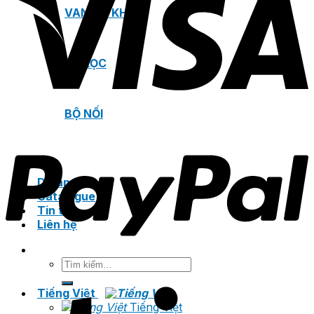
VAN XẢ KHÍ
BỘ LỌC
BỘ NỐI
Dự án
Catalogue
Tin tức
Liên hệ
Tìm
kiếm:
Tiếng Việt
Tiếng Việt