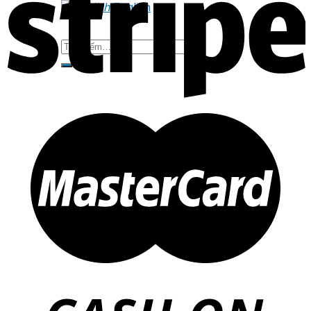
English
Tìm
kiếm: