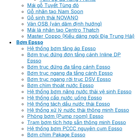
Mái gỗ Tuyết Tùng đỏ
Gỗ nhân tạo Nam Soon
Gỗ sinh thái NOVANO
Ván OSB (ván dăm định hướng)
Mái lá nhân tạo Centro Thatch
Master Coppo (Kiểu dáng ngói Địa Trung Hải)
Bơm Epsso
Hệ thống bơm tăng áp Epsso
Bơm trục đứng đơn tầng cánh Inline DP
Epsso
Bơm trục đứng đa tầng cánh Epsso
Bơm trục ngang đa tầng cánh Epsso
Bơm trục ngang rời trục DSV Epsso
Bơm chìm thoát nước Epsso
Hệ thống bơm nâng nước thải vệ sinh Epsso
Hệ thống cấp nước uống Epsso
Hệ thống tách dầu nước thải Epsso
Hệ thống xử lý nước thải thông minh Epsso
Phòng bơm (Pump room) Epsso
Trạm bơm tích hợp sẵn thông minh Epsso
Hệ thống bơm PCCC nguyên cụm Epsso
Bơm chìm Pakage Epsso