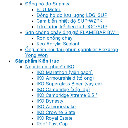
Đồng hồ đo Supmea
BTU Meter
Đồng hồ đo lưu lượng LDG-SUP
Cảm biến nhiệt độ SUP-WZPK
Lưu lượng kế điện từ LDGC-SUP
Sơn chống cháy ống gió FLAMEBAR BW11
Ron chống cháy
Keo Acrylic Sealant
Ống mềm nối đầu phun sprinkler Flexdrop
Yong Won
Sản phẩm Kiến trúc
Ngói bitum phủ đá IKO
IKO Marathon (viên gạch)
IKO Armourshield (tổ ong)
IKO Superglass Biber (vảy cá)
IKO Cambridge (xếp lớp)
IKO Cambridge Xtreme 9.5 °
IKO Dynasty
IKO Armourshake
IKO Crowne Slate
IKO Royal Estate
Roof Fast Cap