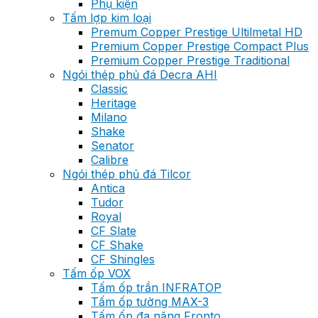
Phụ kiện
Tấm lợp kim loại
Premum Copper Prestige Ultilmetal HD
Premium Copper Prestige Compact Plus
Premium Copper Prestige Traditional
Ngói thép phủ đá Decra AHI
Classic
Heritage
Milano
Shake
Senator
Calibre
Ngói thép phủ đá Tilcor
Antica
Tudor
Royal
CF Slate
CF Shake
CF Shingles
Tấm ốp VOX
Tấm ốp trần INFRATOP
Tấm ốp tường MAX-3
Tấm ốp đa năng Fronto