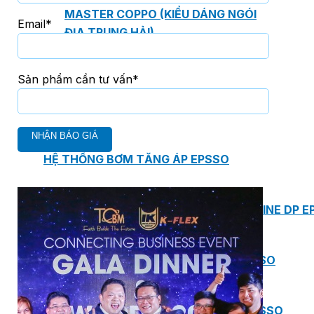
MASTER COPPO (KIỂU DÁNG NGÓI
Email*
ĐỊA TRUNG HẢI)
Sản phẩm cần tư vấn*
Bơm Epsso
HỆ THỐNG BƠM TĂNG ÁP EPSSO
BƠM TRỤC ĐỨNG ĐƠN TẦNG CÁNH INLINE DP E
BƠM TRỤC ĐỨNG ĐA TẦNG CÁNH EPSSO
BƠM TRỤC NGANG ĐA TẦNG CÁNH EPSSO