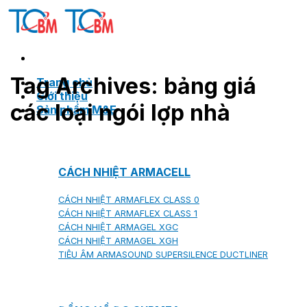
Skip
to
content
Tag Archives:
bảng giá
Trang chủ
Giới thiệu
các loại ngói lợp nhà
Sản phẩm M&E
CÁCH NHIỆT ARMACELL
CÁCH NHIỆT ARMAFLEX CLASS 0
CÁCH NHIỆT ARMAFLEX CLASS 1
CÁCH NHIỆT ARMAGEL XGC
CÁCH NHIỆT ARMAGEL XGH
TIÊU ÂM ARMASOUND SUPERSILENCE DUCTLINER