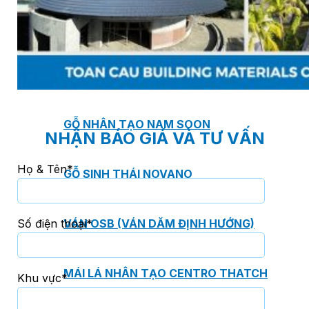
TẤM ỐP ĐA NĂNG FRONTO
MÁI GỖ TUYẾT TÙNG ĐỎ
GỖ NHÂN TẠO NAM SOON
NHẬN BÁO GIÁ VÀ TƯ VẤN
Họ & Tên*
GỖ SINH THÁI NOVANO
VÁN OSB (VÁN DĂM ĐỊNH HƯỚNG)
Số điện thoại*
MÁI LÁ NHÂN TẠO CENTRO THATCH
Khu vực*