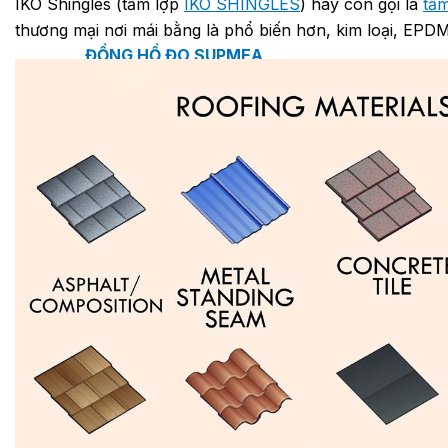
IKO Shingles (tấm lợp
IKO SHINGLES
) hay còn gọi là
tấ
thương mại nơi mái bằng là phổ biến hơn, kim loại, EPD
ĐỒNG HỒ ĐO SUPMEA
BTU METER
ĐỒNG HỒ ĐO LƯU LƯỢNG LDG-SUP
CẢM BIẾN NHIỆT ĐỘ SUP-WZPK
LƯU LƯỢNG KẾ ĐIỆN TỪ LDGC-SUP
ỐNG MỀM NỐI ĐẦU PHUN SPRINKLER FLEXD
SƠN CHỐNG CHÁY FLAMEBAR BW11
RON CHỐNG CHÁY
KEO ACRYLIC SEALANT
Sản phẩm Kiến trúc