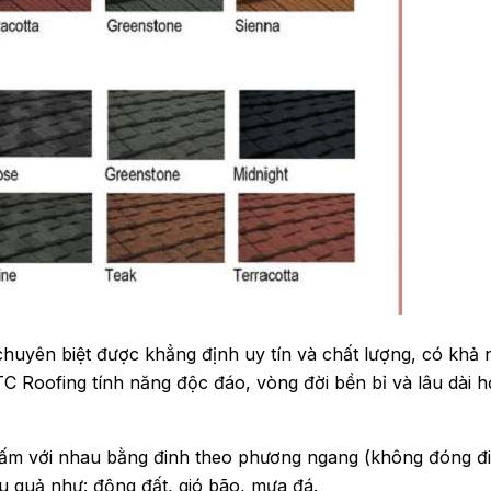
uyên biệt được khẳng định uy tín và chất lượng, có khả n
 Roofing tính năng độc đáo, vòng đời bền bỉ và lâu dài 
ác tấm với nhau bằng đinh theo phương ngang (không đóng đ
u quả như: động đất, gió bão, mưa đá.