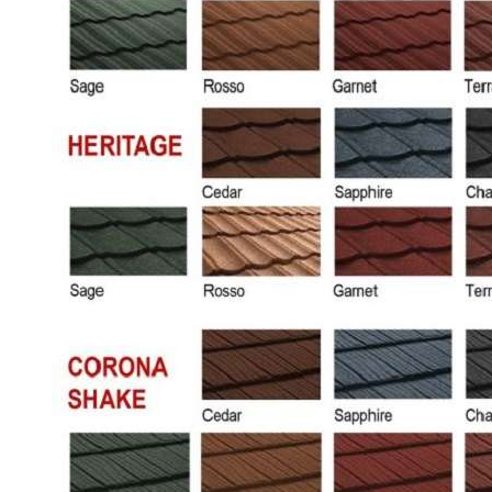
BƠM TRỤC NGANG RỜI TRỤC DSV EPSSO
BƠM CHÌM THOÁT NƯỚC EPSSO
HỆ THỐNG BƠM NÂNG NƯỚC THẢI VỆ SINH EPS
HỆ THỐNG CẤP NƯỚC UỐNG EPSSO
HỆ THỐNG TÁCH DẦU NƯỚC THẢI EPSSO
HỆ THỐNG XỬ LÝ NƯỚC THẢI THÔNG MINH EPS