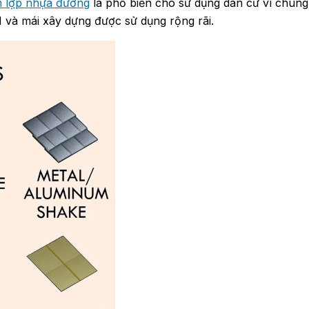
m lợp nhựa đường
là phổ biến cho sử dụng dân cư vì chúng 
M và mái xây dựng được sử dụng rộng rãi.
ROP YONG WON