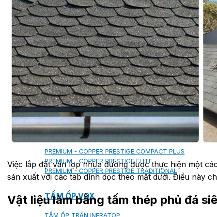
MILANO
SHAKE
SENATOR
ANTICA
CF SLATE
CF SHAKE
CF SHINGLE
CALIBRE
TẤM LỢP KIM LOẠI
PREMIUM - COPPER PRESTIGE ULTIMETAL HD
PREMIUM - COPPER PRESTIGE COMPACT PLUS
PREMIUM - COPPER PRESTIGE ELITE
Việc lắp đặt ván lợp nhựa đường được thực hiện một cá
PREMIUM - COPPER PRESTIGE TRADITIONAL
sản xuất với các tab dính dọc theo mặt dưới. Điều này c
TẤM ỐP VOX
Vật liệu làm bằng tấm thép phủ đá s
TẤM ỐP TRẦN INFRATOP