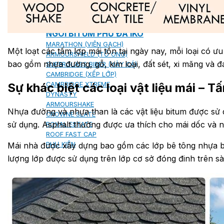
NGÓI BITUM PHỦ ĐÁ IKO
MARATHON (VIÊN GẠCH)
Một loạt các tấm lợp mái tồn tại ngày nay, mỗi loại có ưu
ARMOURSHIELD (TỔ ONG)
bao gồm nhựa đường, gỗ, kim loại, đất sét, xi măng và đ
SUPERGLASS BIBER (VẢY CÁ)
CAMBRIDGE (XẾP LỚP)
Sự khác biệt các loại vật liệu mái – T
CAMBRIDGE XTREME
DYNASTY
ARMOURSHAKE
Nhựa đường và nhựa than là các vật liệu bitum được sử d
CROWNE SLATE
sử dụng. Asphalt thường được ưa thích cho mái dốc và 
ROYAL ESTATE
ROOF FAST CAP
Mái nhà được xây dựng bao gồm các lớp bê tông nhựa bã
PHỤ KIỆN
lượng lớp được sử dụng trên lớp cơ sở đóng đinh trên sà
NGÓI THÉP PHỦ ĐÁ DECRA AHI
CLASSIC
HERITAGE