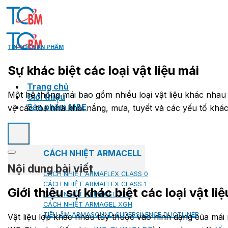
Skip
to
content
TIN TỨC SẢN PHẨM
Sự khác biệt các loại vật liệu mái
Trang chủ
Một hệ thống mái bao gồm nhiều loại vật liệu khác nhau 
Giới thiệu
Sản phẩm M&E
vệ các tòa nhà khỏi nắng, mưa, tuyết và các yếu tố khác
CÁCH NHIỆT ARMACELL
Nội dung bài viết
CÁCH NHIỆT ARMAFLEX CLASS 0
CÁCH NHIỆT ARMAFLEX CLASS 1
Giới thiệu sự khác biệt các loại vật li
CÁCH NHIỆT ARMAGEL XGC
CÁCH NHIỆT ARMAGEL XGH
TIÊU ÂM ARMASOUND SUPERSILENCE DUCTLINER
Vật liệu lợp khác nhau tùy thuộc vào hình dạng của mái 