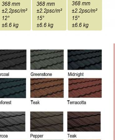
G HẢI)
PSSO