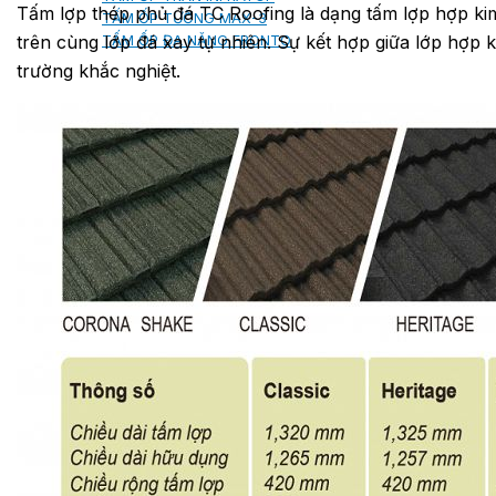
Tấm lợp thép phủ đá TC Roofing là dạng tấm lợp hợp ki
TẤM ỐP TƯỜNG MAX-3
trên cùng lớp đá xay tự nhiên. Sự kết hợp giữa lớp hợp 
TẤM ỐP ĐA NĂNG FRONTO
trường khắc nghiệt.
MÁI GỖ TUYẾT TÙNG ĐỎ
GỖ NHÂN TẠO NAM SOON
GỖ SINH THÁI NOVANO
VÁN OSB (VÁN DĂM ĐỊNH HƯỚNG)
MÁI LÁ NHÂN TẠO CENTRO THATCH