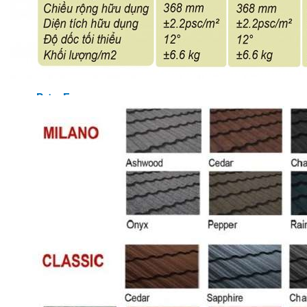
MASTER COPPO (KIỂU DÁNG NGÓI ĐỊA TRUN
Bơm Epsso
HỆ THỐNG BƠM TĂNG ÁP EPSSO
BƠM TRỤC ĐỨNG ĐƠN TẦNG CÁNH INLINE DP E
BƠM TRỤC ĐỨNG ĐA TẦNG CÁNH EPSSO
BƠM TRỤC NGANG ĐA TẦNG CÁNH EPSSO