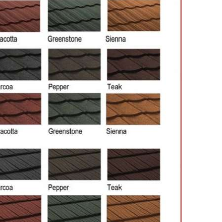
SO
SO