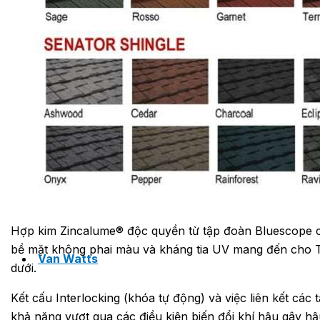
PHÒNG BƠM (PUMP ROOM) EPSSO
TRẠM BƠM TÍCH HỢP SẴN THÔNG MINH EPSSO
HỆ THỐNG BƠM PCCC NGUYÊN CỤM EPSSO
BƠM CHÌM PACKAGE EPSSO
Hợp kim Zincalume® độc quyền từ tập đoàn Bluescope ch
bề mặt không phai màu và kháng tia UV mang đến cho TC
Van Watts
dưới.
Kết cấu Interlocking (khóa tự động) và việc liên kết c
khả năng vượt qua các điều kiện biến đổi khí hậu gây hậ