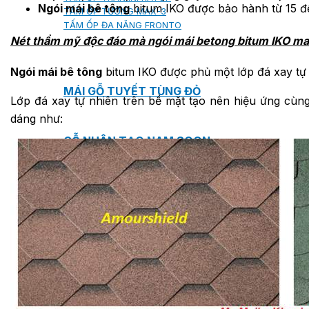
Ngói mái bê tông
bitum IKO được bảo hành từ 15 đ
TẤM ỐP TƯỜNG MAX-3
TẤM ỐP ĐA NĂNG FRONTO
Nét thẩm mỹ độc đáo mà ngói mái betong bitum IKO man
Ngói mái bê tông
bitum IKO được phủ một lớp đá xay tự 
MÁI GỖ TUYẾT TÙNG ĐỎ
Lớp đá xay tự nhiên trên bề mặt tạo nên hiệu ứng cùn
dáng như:
GỖ NHÂN TẠO NAM SOON
GỖ SINH THÁI NOVANO
VÁN OSB (VÁN DĂM ĐỊNH HƯỚNG)
MÁI LÁ NHÂN TẠO CENTRO THATCH