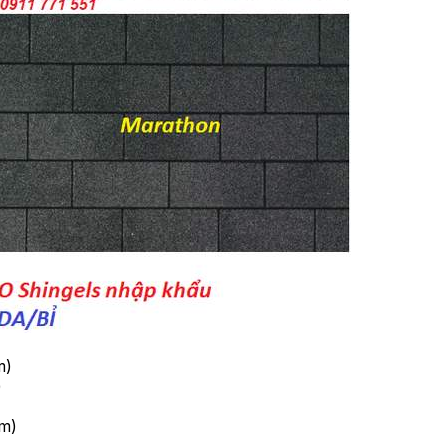
G HẢI)
PSSO
m)
)
ăm)