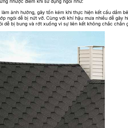
hững nhược điểm khi sử dụng ngói như:
n làm ảnh hưởng, gây tốn kém khi thực hiện kết cấu dầm bê
lớp ngói dễ bị nứt vỡ. Cùng với khí hậu mưa nhiều dễ gây 
gói dễ bị bung và rớt xuống vì sự liên kết không chắc chắn g
ROP YONG WON