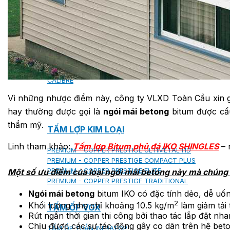
MILANO
SHAKE
SENATOR
ANTICA
CF SLATE
CF SHAKE
CF SHINGLE
CALIBRE
Vì những nhược điểm này, công ty VLXD Toàn Cầu xin g
hay thường được gọi là
ngói mái betong
bitum được cấu
thẩm mỹ.
TẤM LỢP KIM LOẠI
Linh tham khảo:
Tấm lợp Bitum phủ đá IKO SHINGLES
–
PREMIUM - COPPER PRESTIGE ULTIMETAL HD
PREMIUM - COPPER PRESTIGE COMPACT PLUS
Một số ưu điểm của loại ngói mái betong này mà chúng 
PREMIUM - COPPER PRESTIGE ELITE
PREMIUM - COPPER PRESTIGE TRADITIONAL
Ngói mái betong
bitum IKO có đặc tính dẻo, dễ uốn
2
Khối lượng nhẹ chỉ khoảng 10.5 kg/m
làm giảm tải 
TẤM ỐP VOX
Rút ngắn thời gian thi công bởi thao tác lắp đặt nh
Chịu được các sự tác động gây co dãn trên hệ beto
TẤM ỐP TRẦN INFRATOP