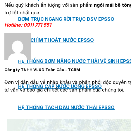
Nếu quý khách ấn tượng với sản phẩm
ngói mái bê tôn
trợ tốt nhất qua
BƠM TRỤC NGANG RỜI TRỤC DSV EPSSO
Hotline: 0911 771 551
BƠM CHÌM THOÁT NƯỚC EPSSO
HỆ THỐNG BƠM NÂNG NƯỚC THẢI VỆ SINH EPS
Công ty TNHH VLXD Toàn Cầu - TCBM
Đơn vị dẫn đầu về nhập khẩu và phân phối độc quyền tại
HỆ THỐNG CẤP NƯỚC UỐNG EPSSO
tư vấn và báo giá chi tiết các sản phẩm của chúng tôi.
HỆ THỐNG TÁCH DẦU NƯỚC THẢI EPSSO
HỆ THỐNG XỬ LÝ NƯỚC THẢI THÔNG MINH EPS