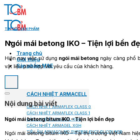
Skip
to
content
TIN TỨC SẢN PHẨM
Ngói mái betong IKO – Tiện lợi bền đ
Trang chủ
Hiện nay việc sử dụng
ngói mái betong
ngày càng phổ bi
Giới thiệu
Sản phẩm M&E
vật liệu phù hợp với yêu cầu của khách hàng.
CÁCH NHIỆT ARMACELL
Nội dung bài viết
CÁCH NHIỆT ARMAFLEX CLASS 0
CÁCH NHIỆT ARMAFLEX CLASS 1
Ngói mái betong bitum IKO – Tiện lợi bền đẹp
CÁCH NHIỆT ARMAGEL XGC
CÁCH NHIỆT ARMAGEL XGH
TIÊU ÂM ARMASOUND SUPERSILENCE DUCTLINER
Ngói mái betong bitum IKO – Tại thị trường Việt Nam hiệ