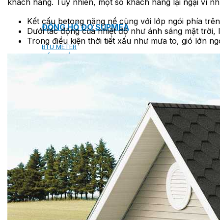
khách hàng. Tuy nhiên, một số khách hàng lại ngại vì n
Kết cấu betong nặng nề cùng với lớp ngói phía trê
ĐỒNG HỒ ĐO SUPMEA
Dưới tác động của nhiệt độ như ánh sáng mặt trời, 
Trong điều kiện thời tiết xấu như mưa to, gió lớn n
BTU METER
ĐỒNG HỒ ĐO LƯU LƯỢNG LDG-SUP
CẢM BIẾN NHIỆT ĐỘ SUP-WZPK
LƯU LƯỢNG KẾ ĐIỆN TỪ LDGC-SUP
ỐNG MỀM NỐI ĐẦU PHUN SPRINKLER FLEXD
SƠN CHỐNG CHÁY FLAMEBAR BW11
RON CHỐNG CHÁY
KEO ACRYLIC SEALANT
Sản phẩm Kiến trúc