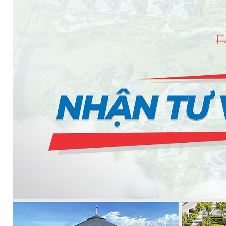
PHÒNG BƠM (PUMP ROOM) EPSSO
TRẠM BƠM TÍCH HỢP SẴN THÔNG MINH EPSSO
HỆ THỐNG BƠM PCCC NGUYÊN CỤM EPSSO
BƠM CHÌM PACKAGE EPSSO
Van Watts