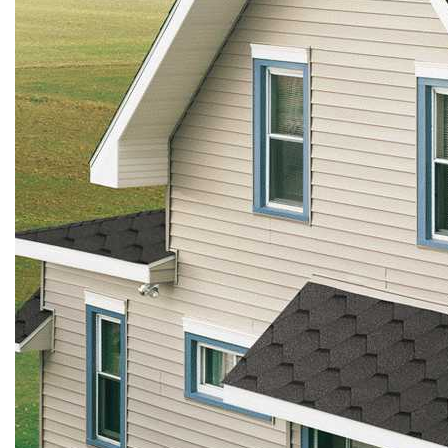
NGÓI BITUM PHỦ ĐÁ IKO
MARATHON (VIÊN GẠCH)
ARMOURSHIELD (TỔ ONG)
SUPERGLASS BIBER (VẢY CÁ)
CAMBRIDGE (XẾP LỚP)
CAMBRIDGE XTREME
DYNASTY
ARMOURSHAKE
CROWNE SLATE
ROYAL ESTATE
ROOF FAST CAP
PHỤ KIỆN
NGÓI THÉP PHỦ ĐÁ DECRA AHI
CLASSIC
HERITAGE