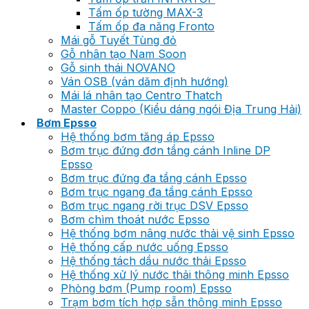
Tấm ốp tường MAX-3
Tấm ốp đa năng Fronto
Mái gỗ Tuyết Tùng đỏ
Gỗ nhân tạo Nam Soon
Gỗ sinh thái NOVANO
Ván OSB (ván dăm định hướng)
Mái lá nhân tạo Centro Thatch
Master Coppo (Kiểu dáng ngói Địa Trung Hải)
Bơm Epsso
Hệ thống bơm tăng áp Epsso
Bơm trục đứng đơn tầng cánh Inline DP
Epsso
Bơm trục đứng đa tầng cánh Epsso
Bơm trục ngang đa tầng cánh Epsso
Bơm trục ngang rời trục DSV Epsso
Bơm chìm thoát nước Epsso
Hệ thống bơm nâng nước thải vệ sinh Epsso
Hệ thống cấp nước uống Epsso
Hệ thống tách dầu nước thải Epsso
Hệ thống xử lý nước thải thông minh Epsso
Phòng bơm (Pump room) Epsso
Trạm bơm tích hợp sẵn thông minh Epsso