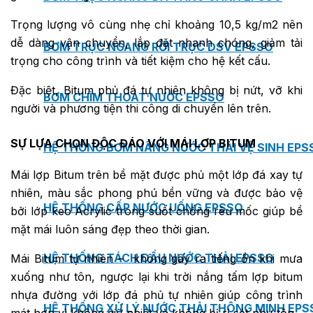
Trọng lượng vô cùng nhẹ chỉ khoảng 10,5 kg/m2 nên
dễ dàng vận chuyển, lắp đặt nhanh chóng, giảm tải
BƠM TRỤC NGANG RỜI TRỤC DSV EPSSO
trọng cho công trình và tiết kiệm cho hệ kết cấu.
Đặc biệt, Bitum phủ đá tự nhiên không bị nứt, vỡ khi
BƠM CHÌM THOÁT NƯỚC EPSSO
người và phương tiện thi công di chuyển lên trên.
SỰ LỰA CHỌN ĐỘC ĐÁO VỚI MÁI LỢP BITUM
HỆ THỐNG BƠM NÂNG NƯỚC THẢI VỆ SINH EPS
Mái lợp Bitum trên bề mặt được phủ một lớp đá xay tự
nhiên, màu sắc phong phú bền vững và được bảo vệ
HỆ THỐNG CẤP NƯỚC UỐNG EPSSO
bởi lớp keo Acrylic trong suốt chống rêu mốc giúp bề
mặt mái luôn sáng đẹp theo thời gian.
HỆ THỐNG TÁCH DẦU NƯỚC THẢI EPSSO
Mái Bitum tự nhiên – không gây ra tiếng ồn khi mưa
xuống như tôn, ngược lại khi trời nắng tấm lợp bitum
nhựa đường với lớp đá phủ tự nhiên giúp công trình
HỆ THỐNG XỬ LÝ NƯỚC THẢI THÔNG MINH EPS
mát hơn vì không giữ nhiệt và không bị rỉ sét như tôn.