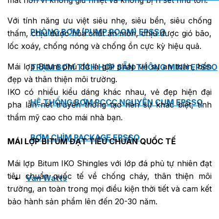
Với tính năng ưu việt siêu nhẹ, siêu bền, siêu chống
PHÒNG BƠM (PUMP ROOM) EPSSO
thấm, chịu được hóa chất ăn mòn, chịu được gió bão,
lốc xoáy, chống nóng và chống ồn cực kỳ hiệu quả.
Mái lợp Bitum phủ đá là giải pháp về sự an toàn, bền
TRẠM BƠM TÍCH HỢP SẴN THÔNG MINH EPSSO
đẹp và thân thiện môi trường.
IKO có nhiều kiểu dáng khác nhau, vẻ đẹp hiện đại
HỆ THỐNG BƠM PCCC NGUYÊN CỤM EPSSO
pha lẫn nét truyền thống tạo nên sự khác biệt, tính
thẩm mỹ cao cho mái nhà bạn.
BƠM CHÌM PACKAGE EPSSO
MÁI LỢP BITUM ĐẠT TIÊU CHUẨN QUỐC TẾ
Mái lợp Bitum IKO Shingles với lớp đá phủ tự nhiên đạt
tiêu chuẩn quốc tế về chống cháy, thân thiện môi
Van Watts
trường, an toàn trong mọi điều kiện thời tiết và cam kết
bảo hành sản phẩm lên đến 20-30 năm.