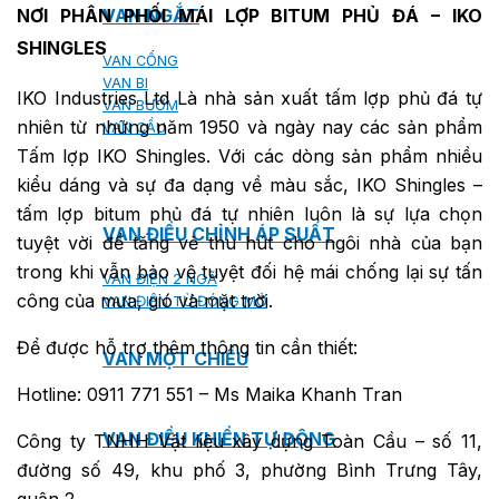
VAN NGẮT
NƠI PHÂN PHỐI MÁI LỢP BITUM PHỦ ĐÁ – IKO
SHINGLES
VAN CỔNG
VAN BI
IKO Industries Ltd Là nhà sản xuất tấm lợp phủ đá tự
VAN BƯỚM
nhiên từ những năm 1950 và ngày nay các sản phẩm
VAN CẦU
Tấm lợp IKO Shingles. Với các dòng sản phẩm nhiều
kiểu dáng và sự đa dạng về màu sắc, IKO Shingles –
tấm lợp bitum phủ đá tự nhiên luôn là sự lựa chọn
VAN ĐIỀU CHỈNH ÁP SUẤT
tuyệt vời để tăng vẻ thu hút cho ngôi nhà của bạn
trong khi vẫn bảo vệ tuyệt đối hệ mái chống lại sự tấn
VAN ĐIỆN 2 NGÃ
công của mưa, gió và mặt trời.
VAN ĐIỆN TỪ ĐÓNG MỞ
Để được hỗ trợ thêm thông tin cần thiết:
VAN MỘT CHIỀU
Hotline: 0911 771 551 – Ms Maika Khanh Tran
VAN ĐIỀU KHIỂN TỰ ĐỘNG
Công ty TNHH Vật liệu xây dựng Toàn Cầu – số 11,
đường số 49, khu phố 3, phường Bình Trưng Tây,