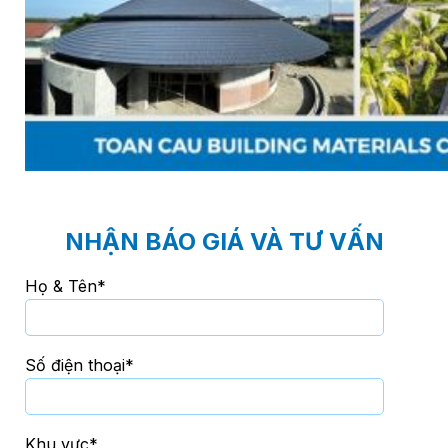
English
Tìm
kiếm:
NHẬN BÁO GIÁ VÀ TƯ VẤN
Họ & Tên*
Số điện thoại*
Khu vực*