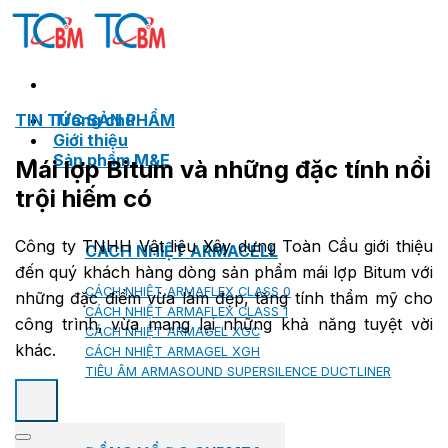
Skip
to
content
TIN TỨC SẢN PHẨM
Trang chủ
Giới thiệu
Sản phẩm M&E
Mái lợp Bitum và những đặc tính nổi
trội hiếm có
Công ty TNHH Vật liệu Xây dựng Toàn Cầu giới thiệu
CÁCH NHIỆT ARMACELL
đến quý khách hàng dòng sản phẩm mái lợp Bitum với
CÁCH NHIỆT ARMAFLEX CLASS 0
những đặc điểm vừa làm đẹp, tăng tính thẩm mỹ cho
CÁCH NHIỆT ARMAFLEX CLASS 1
công trình, vừa mang lại những khả năng tuyệt vời
CÁCH NHIỆT ARMAGEL XGC
khác.
CÁCH NHIỆT ARMAGEL XGH
TIÊU ÂM ARMASOUND SUPERSILENCE DUCTLINER