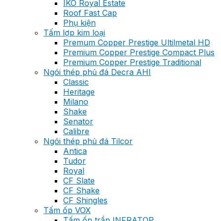
IKO Royal Estate
Roof Fast Cap
Phụ kiện
Tấm lợp kim loại
Premum Copper Prestige Ultilmetal HD
Premium Copper Prestige Compact Plus
Premium Copper Prestige Traditional
Ngói thép phủ đá Decra AHI
Classic
Heritage
Milano
Shake
Senator
Calibre
Ngói thép phủ đá Tilcor
Antica
Tudor
Royal
CF Slate
CF Shake
CF Shingles
Tấm ốp VOX
Tấm ốp trần INFRATOP