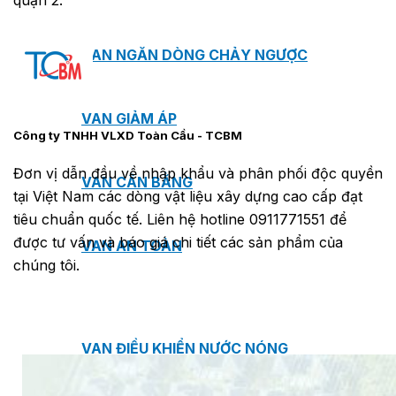
quận 2.
VAN NGĂN DÒNG CHẢY NGƯỢC
VAN GIẢM ÁP
Công ty TNHH VLXD Toàn Cầu - TCBM
Đơn vị dẫn đầu về nhập khẩu và phân phối độc quyền
VAN CÂN BẰNG
tại Việt Nam các dòng vật liệu xây dựng cao cấp đạt
tiêu chuẩn quốc tế. Liên hệ hotline 0911771551 để
được tư vấn và báo giá chi tiết các sản phẩm của
VAN AN TOÀN
chúng tôi.
VAN ĐIỀU KHIỂN NƯỚC NÓNG