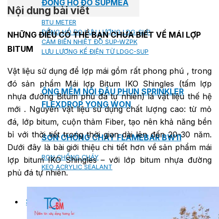
ĐỒNG HỒ ĐO SUPMEA
Nội dung bài viết
BTU METER
ĐỒNG HỒ ĐO LƯU LƯỢNG LDG-SUP
NHỮNG ĐIỀU CÓ THỂ BẠN CHƯA BIẾT VỀ MÁI LỢP
CẢM BIẾN NHIỆT ĐỘ SUP-WZPK
BITUM
LƯU LƯỢNG KẾ ĐIỆN TỪ LDGC-SUP
Vật liệu sử dụng để lợp mái gồm rất phong phú , trong
đó sản phẩm Mái lợp Bitum IKO Shingles (tấm lợp
ỐNG MỀM NỐI ĐẦU PHUN SPRINKLER
nhựa đường Bitum phủ đá tự nhiên) là vật liệu thế hệ
FLEXDROP YONG WON
mới . Nguyên vật liệu sử dụng chất lượng cao: từ mỏ
đá, lớp bitum, cuộn thảm Fiber, tạo nên khả năng bền
bỉ với thời tiết trong thời gian dài lên đến 20-30 năm.
SƠN CHỐNG CHÁY FLAMEBAR BW11
Dưới đây là bài giới thiệu chi tiết hơn về sản phẩm mái
RON CHỐNG CHÁY
lợp bitum IKO Shingles – với lớp bitum nhựa đường
KEO ACRYLIC SEALANT
phủ đá tự nhiên.
Sản phẩm Kiến trúc