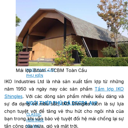
NGÓI BITUM PHỦ ĐÁ IKO
MARATHON (VIÊN GẠCH)
ARMOURSHIELD (TỔ ONG)
SUPERGLASS BIBER (VẢY CÁ)
CAMBRIDGE (XẾP LỚP)
CAMBRIDGE XTREME
DYNASTY
ARMOURSHAKE
CROWNE SLATE
ROYAL ESTATE
Mái lợp Bitum – TCBM Toàn Cầu
ROOF FAST CAP
PHỤ KIỆN
IKO Industries Ltd là nhà sản xuất tấm lợp từ những
năm 1950 và ngày nay các sản phẩm
Tấm lợp IKO
Shingles
. Với các dòng sản phẩm nhiều kiểu dáng và
NGÓI THÉP PHỦ ĐÁ DECRA AHI
sự đa dạng về màu sắc, IKO Shingles luôn là sự lựa
chọn tuyệt vời để tăng vẻ thu hút cho ngôi nhà của
CLASSIC
bạn trong khi vẫn bảo vệ tuyệt đối hệ mái chống lại sự
HERITAGE
tấn công của mưa, gió và mặt trời.
MILANO