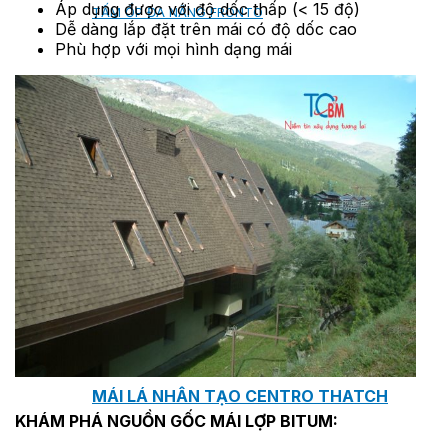
Áp dụng được với độ dốc thấp (< 15 độ)
TẤM ỐP ĐA NĂNG FRONTO
Dễ dàng lắp đặt trên mái có độ dốc cao
Phù hợp với mọi hình dạng mái
MÁI GỖ TUYẾT TÙNG ĐỎ
GỖ NHÂN TẠO NAM SOON
GỖ SINH THÁI NOVANO
VÁN OSB (VÁN DĂM ĐỊNH HƯỚNG)
MÁI LÁ NHÂN TẠO CENTRO THATCH
KHÁM PHÁ NGUỒN GỐC MÁI LỢP BITUM: