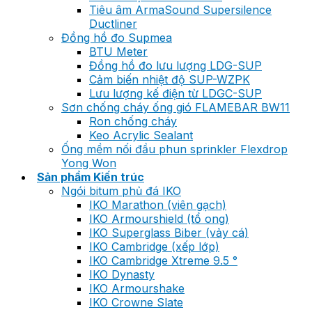
Tiêu âm ArmaSound Supersilence
Ductliner
Đồng hồ đo Supmea
BTU Meter
Đồng hồ đo lưu lượng LDG-SUP
Cảm biến nhiệt độ SUP-WZPK
Lưu lượng kế điện từ LDGC-SUP
Sơn chống cháy ống gió FLAMEBAR BW11
Ron chống cháy
Keo Acrylic Sealant
Ống mềm nối đầu phun sprinkler Flexdrop
Yong Won
Sản phẩm Kiến trúc
Ngói bitum phủ đá IKO
IKO Marathon (viên gạch)
IKO Armourshield (tổ ong)
IKO Superglass Biber (vảy cá)
IKO Cambridge (xếp lớp)
IKO Cambridge Xtreme 9.5 °
IKO Dynasty
IKO Armourshake
IKO Crowne Slate