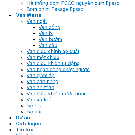
Hệ thống bơm PCCC nguyên cụm Epsso
Bơm chìm Pakage Epsso
Van Watts
Van ngắt
Van cổng
Van bi
Van bướm
Van cầu
Van điều chỉnh áp suất
Van một chiều
Van điều khiển tự động
Van ngăn dòng chảy ngược
Van giảm áp
Van cân bằng
Van an toàn
Van điều khiển nước nóng
Van xả khí
Bộ lọc
Bộ nối
Dự án
Catalogue
Tin tức