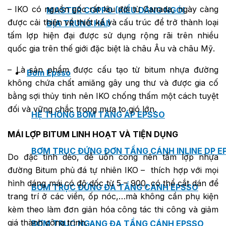
– IKO có nguồn gốc rất lâu đời từ Canada, ngày càng
MASTER COPPO (KIỂU DÁNG NGÓI
được cải thiện về thiết kế và cấu trúc để trở thành loại
ĐỊA TRUNG HẢI)
tấm lợp hiện đại được sử dụng rộng rãi trên nhiều
quốc gia trên thế giới đặc biệt là châu Âu và châu Mỹ.
– Là sản phẩm được cấu tạo từ bitum nhựa đường
Bơm Epsso
không chứa chất amiăng gây ung thư và được gia cố
bằng sợi thủy tinh nên IKO chống thấm một cách tuyệt
đối và vững chắc trong mưa to gió lớn.
HỆ THỐNG BƠM TĂNG ÁP EPSSO
MÁI LỢP BITUM LINH HOẠT VÀ TIỆN DỤNG
BƠM TRỤC ĐỨNG ĐƠN TẦNG CÁNH INLINE DP E
Do đặc tính dẻo, dễ uốn cong nên tấm lợp nhựa
đường Bitum phủ đá tự nhiên IKO – thích hợp với mọi
hình dáng mái có độ dốc từ 5 – 900, có thể cắt dán để
BƠM TRỤC ĐỨNG ĐA TẦNG CÁNH EPSSO
trang trí ở các viền, ốp nóc,…mà không cần phụ kiện
kèm theo làm đơn giản hóa công tác thi công và giảm
giá thành công trình.
BƠM TRỤC NGANG ĐA TẦNG CÁNH EPSSO