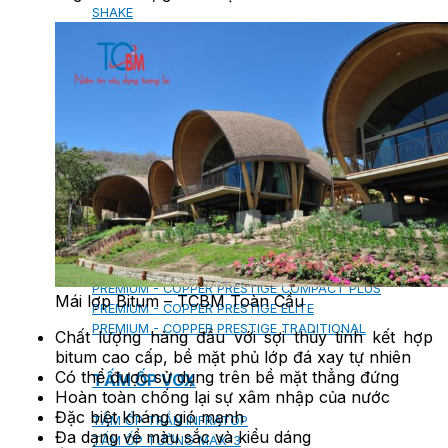
SHAKE
SENATOR
ANTICA
CF SLATE
CF SHAKE
CF SHINGLE
CALIBRE
TẤM LỢP KIM LOẠI
PREMIUM - COPPER PRESTIGE ULTIMETAL HD
PREMIUM - COPPER PRESTIGE COMPACT PLUS
Mái lợp Bitum – TCBM Toàn Cầu
PREMIUM - COPPER PRESTIGE ELITE
PREMIUM - COPPER PRESTIGE TRADITIONAL
Chất lượng hàng đầu với sợi thủy tinh kết hợp
bitum cao cấp, bề mặt phủ lớp đá xay tự nhiên
Có thể được sử dụng trên bề mặt thẳng đứng
TẤM ỐP VOX
Hoàn toàn chống lại sự xâm nhập của nước
Đặc biệt kháng gió mạnh
TẤM ỐP TRẦN INFRATOP
Đa dạng về màu sắc và kiểu dáng
TẤM ỐP TƯỜNG MAX-3