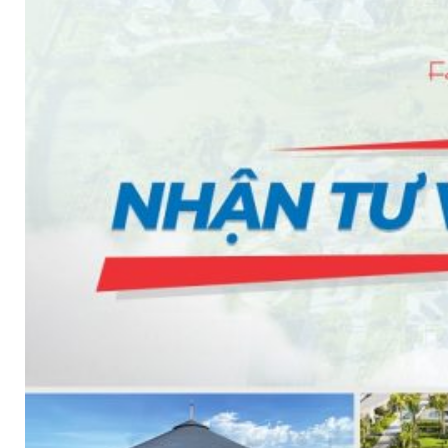
VAN XẢ KHÍ
BỘ LỌC
BỘ NỐI
Dự án
Catalogue
Tin tức
Liên hệ
Tìm
kiếm:
Tiếng Việt
Tiếng Việt