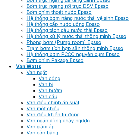
Bơm trục ngang đa tầng cánh Epsso
Bơm trục ngang rời trục DSV Epsso
Bơm chìm thoát nước Epsso
Hệ thống bơm nâng nước thải vệ sinh Epsso
Hệ thống cấp nước uống Epsso
Hệ thống tách dầu nước thải Epsso
Hệ thống xử lý nước thải thông minh Epsso
Phòng bơm (Pump room) Epsso
Trạm bơm tích hợp sẵn thông minh Epsso
Hệ thống bơm PCCC nguyên cụm Epsso
Bơm chìm Pakage Epsso
Van Watts
Van ngắt
Van cổng
Van bi
Van bướm
Van cầu
Van điều chỉnh áp suất
Van một chiều
Van điều khiển tự động
Van ngăn dòng chảy ngược
Van giảm áp
Van cân bằng