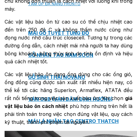
chứ không đơn thuần là cách nhiệt với luồng khí trong
TẤM ỐP ĐA NĂNG FRONTO
máy.
Các vật liệu bảo ôn từ cao su có thể chịu nhiệt cao
đến trên 250 độ C và không thấm nước cũng như
MÁI GỖ TUYẾT TÙNG ĐỎ
đọng nước nhờ cấu trúc closecell. Tương tự trong các
đường ống dẫn, cách nhiệt mái nhà người ta hay dùng
bông khoáng, bông thủy tinh do tính ổn định và hiệu
GỖ NHÂN TẠO NAM SOON
quả cách nhiệt tốt.
Các vật liệu bảo ôn dạng ống dùng cho các ống gió,
GỖ SINH THÁI NOVANO
ống đồng cũng được sản xuất rất nhiều hiện nay, có
thể kể tới các hãng Superlon, Armaflex, ATATA đều
rất nổi tiếng trong việc sản xuất bảo ôn. Khi chọn
giá
VÁN OSB (VÁN DĂM ĐỊNH HƯỚNG)
vật liệu bảo ôn cách nhiệt
phù hợp nhưng trên hết là
phải tính toán trong việc chọn đúng vật liệu, quy cách
MÁI LÁ NHÂN TẠO CENTRO THATCH
kỹ thuật, tránh phí phạm tài nguyên.