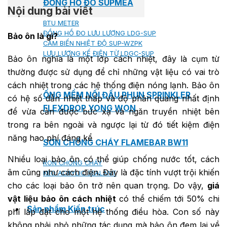
ĐỒNG HỒ ĐO SUPMEA
Nội dung bài viết
BTU METER
ĐỒNG HỒ ĐO LƯU LƯỢNG LDG-SUP
Bảo ôn là gì?
CẢM BIẾN NHIỆT ĐỘ SUP-WZPK
LƯU LƯỢNG KẾ ĐIỆN TỪ LDGC-SUP
Bảo ôn nghĩa là một lớp cách nhiệt, đây là cụm từ
thường được sử dụng để chỉ những vật liệu có vai trò
cách nhiệt trong các hệ thống điện nóng lạnh. Bảo ôn
ỐNG MỀM NỐI ĐẦU PHUN SPRINKLER
có hệ số dẫn nhiệt thấp và độ phản quang nhất định
FLEXDROP YONG WON
để vừa cản được bức xạ và ngăn truyền nhiệt bên
trong ra bên ngoài và ngược lại từ đó tiết kiệm điện
năng hao phí đáng kể
SƠN CHỐNG CHÁY FLAMEBAR BW11
Nhiều loại bảo ôn có thể giúp chống nước tốt, cách
RON CHỐNG CHÁY
âm cũng như cách điện. Đây là đặc tính vượt trội khiến
KEO ACRYLIC SEALANT
cho các loại bảo ôn trở nên quan trọng. Do vậy,
giá
vật liệu bảo ôn cách nhiệt
có thể chiếm tới 50% chi
Sản phẩm Kiến trúc
phí lắp đặt cho một hệ thống điều hòa. Con số này
không phải nhỏ những tác dụng mà bảo ôn đem lại về