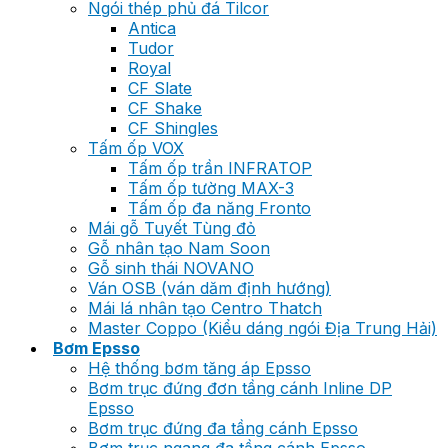
Ngói thép phủ đá Tilcor
Antica
Tudor
Royal
CF Slate
CF Shake
CF Shingles
Tấm ốp VOX
Tấm ốp trần INFRATOP
Tấm ốp tường MAX-3
Tấm ốp đa năng Fronto
Mái gỗ Tuyết Tùng đỏ
Gỗ nhân tạo Nam Soon
Gỗ sinh thái NOVANO
Ván OSB (ván dăm định hướng)
Mái lá nhân tạo Centro Thatch
Master Coppo (Kiểu dáng ngói Địa Trung Hải)
Bơm Epsso
Hệ thống bơm tăng áp Epsso
Bơm trục đứng đơn tầng cánh Inline DP
Epsso
Bơm trục đứng đa tầng cánh Epsso