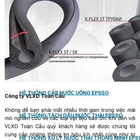
BƠM TRỤC NGANG RỜI TRỤC DSV EPSSO
BƠM CHÌM THOÁT NƯỚC EPSSO
HỆ THỐNG BƠM NÂNG NƯỚC THẢI VỆ SINH EPS
HỆ THỐNG CẤP NƯỚC UỐNG EPSSO
Công ty VLXD Toàn Cầu
Không để bạn phải mất nhiều thời gian trong việc mài
HỆ THỐNG TÁCH DẦU NƯỚC THẢI EPSSO
mò nghiên cứu về các loại vật liệu bảo ôn. Khi đến với
VLXD Toàn Cầu quý khách hàng sẽ được chúng tôi
cung cấp những thông tin hữu ích nhất cũng như tư
HỆ THỐNG XỬ LÝ NƯỚC THẢI THÔNG MINH EPS