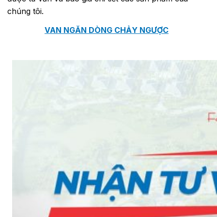
chúng tôi.
VAN NGĂN DÒNG CHẢY NGƯỢC
VAN GIẢM ÁP
VAN CÂN BẰNG
VAN AN TOÀN
VAN ĐIỀU KHIỂN NƯỚC NÓNG