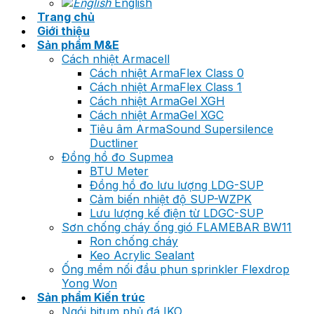
English
Trang chủ
Giới thiệu
Sản phẩm M&E
Cách nhiệt Armacell
Cách nhiệt ArmaFlex Class 0
Cách nhiệt ArmaFlex Class 1
Cách nhiệt ArmaGel XGH
Cách nhiệt ArmaGel XGC
Tiêu âm ArmaSound Supersilence
Ductliner
Đồng hồ đo Supmea
BTU Meter
Đồng hồ đo lưu lượng LDG-SUP
Cảm biến nhiệt độ SUP-WZPK
Lưu lượng kế điện từ LDGC-SUP
Sơn chống cháy ống gió FLAMEBAR BW11
Ron chống cháy
Keo Acrylic Sealant
Ống mềm nối đầu phun sprinkler Flexdrop
Yong Won
Sản phẩm Kiến trúc
Ngói bitum phủ đá IKO