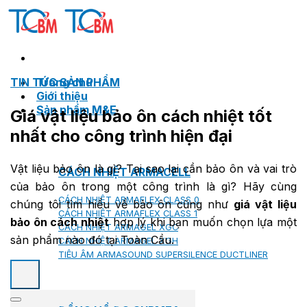
Skip
to
content
TIN TỨC SẢN PHẨM
Trang chủ
Giới thiệu
Sản phẩm M&E
Giá vật liệu bảo ôn cách nhiệt tốt
nhất cho công trình hiện đại
Vật liệu bảo ôn là gì? Tại sao lại cần bảo ôn và vai trò
CÁCH NHIỆT ARMACELL
của bảo ôn trong một công trình là gì? Hãy cùng
CÁCH NHIỆT ARMAFLEX CLASS 0
chúng tôi tìm hiểu về bảo ôn cũng như
giá vật liệu
CÁCH NHIỆT ARMAFLEX CLASS 1
bảo ôn cách nhiệt
hợp lý khi bạn muốn chọn lựa một
CÁCH NHIỆT ARMAGEL XGC
sản phẩm nào đó tại Toàn Cầu.
CÁCH NHIỆT ARMAGEL XGH
TIÊU ÂM ARMASOUND SUPERSILENCE DUCTLINER