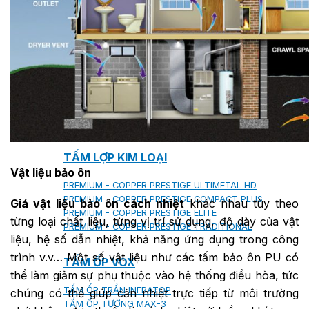
SHAKE
SENATOR
ANTICA
CF SLATE
CF SHAKE
CF SHINGLE
CALIBRE
TẤM LỢP KIM LOẠI
Vật liệu bảo ôn
PREMIUM - COPPER PRESTIGE ULTIMETAL HD
PREMIUM - COPPER PRESTIGE COMPACT PLUS
Giá vật liệu bảo ôn cách nhiệt
khác nhau tùy theo
PREMIUM - COPPER PRESTIGE ELITE
từng loại chất liệu, từng vị trí sử dụng, độ dày của vật
PREMIUM - COPPER PRESTIGE TRADITIONAL
liệu, hệ số dẫn nhiệt, khả năng ứng dụng trong công
trình v.v… Một số vật liệu như các tấm bảo ôn PU có
TẤM ỐP VOX
thể làm giảm sự phụ thuộc vào hệ thống điều hòa, tức
TẤM ỐP TRẦN INFRATOP
chúng có thể giúp cản nhiệt trực tiếp từ môi trường
TẤM ỐP TƯỜNG MAX-3