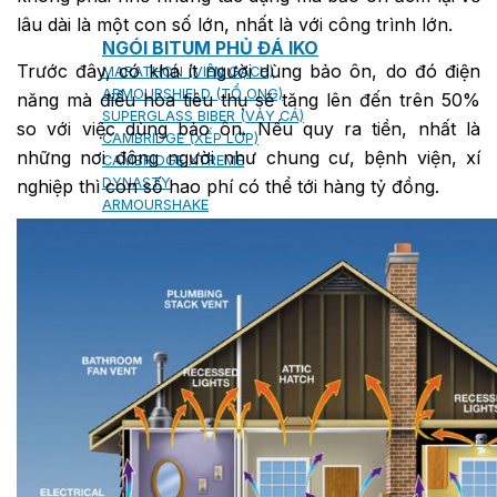
lâu dài là một con số lớn, nhất là với công trình lớn.
NGÓI BITUM PHỦ ĐÁ IKO
Trước đây, có khá ít người dùng bảo ôn, do đó điện
MARATHON (VIÊN GẠCH)
ARMOURSHIELD (TỔ ONG)
năng mà điều hòa tiêu thụ sẽ tăng lên đến trên 50%
SUPERGLASS BIBER (VẢY CÁ)
so với việc dùng bảo ôn. Nếu quy ra tiền, nhất là
CAMBRIDGE (XẾP LỚP)
những nơi đông người như chung cư, bệnh viện, xí
CAMBRIDGE XTREME
DYNASTY
nghiệp thì con số hao phí có thể tới hàng tỷ đồng.
ARMOURSHAKE
CROWNE SLATE
ROYAL ESTATE
ROOF FAST CAP
PHỤ KIỆN
NGÓI THÉP PHỦ ĐÁ DECRA AHI
CLASSIC
HERITAGE
MILANO