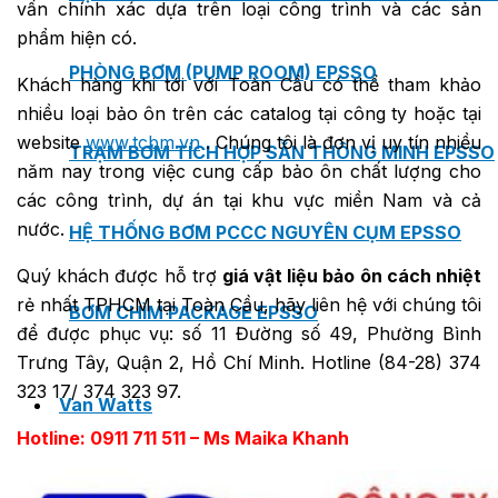
vấn chính xác dựa trên loại công trình và các sản
phẩm hiện có.
PHÒNG BƠM (PUMP ROOM) EPSSO
Khách hàng khi tới với Toàn Cầu có thể tham khảo
nhiều loại bảo ôn trên các catalog tại công ty hoặc tại
website
www.tcbm.vn
. Chúng tôi là đơn vị uy tín nhiều
TRẠM BƠM TÍCH HỢP SẴN THÔNG MINH EPSSO
năm nay trong việc cung cấp bảo ôn chất lượng cho
các công trình, dự án tại khu vực miền Nam và cả
nước.
HỆ THỐNG BƠM PCCC NGUYÊN CỤM EPSSO
Quý khách được hỗ trợ
giá vật liệu bảo ôn cách nhiệt
rẻ nhất TPHCM tại Toàn Cầu, hãy liên hệ với chúng tôi
BƠM CHÌM PACKAGE EPSSO
để được phục vụ: số 11 Đường số 49, Phường Bình
Trưng Tây, Quận 2, Hồ Chí Minh. Hotline (84-28) 374
323 17/ 374 323 97.
Van Watts
Hotline: 0911 711 511 – Ms Maika Khanh