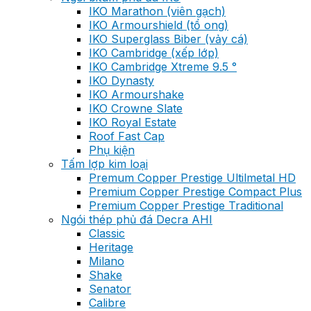
IKO Marathon (viên gạch)
IKO Armourshield (tổ ong)
IKO Superglass Biber (vảy cá)
IKO Cambridge (xếp lớp)
IKO Cambridge Xtreme 9.5 °
IKO Dynasty
IKO Armourshake
IKO Crowne Slate
IKO Royal Estate
Roof Fast Cap
Phụ kiện
Tấm lợp kim loại
Premum Copper Prestige Ultilmetal HD
Premium Copper Prestige Compact Plus
Premium Copper Prestige Traditional
Ngói thép phủ đá Decra AHI
Classic
Heritage
Milano
Shake
Senator
Calibre