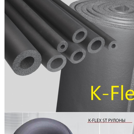
MASTER COPPO (KIỂU DÁNG NGÓI
ĐỊA TRUNG HẢI)
Bơm Epsso
HỆ THỐNG BƠM TĂNG ÁP EPSSO
BƠM TRỤC ĐỨNG ĐƠN TẦNG CÁNH INLINE DP E
BƠM TRỤC ĐỨNG ĐA TẦNG CÁNH EPSSO
BƠM TRỤC NGANG ĐA TẦNG CÁNH EPSSO