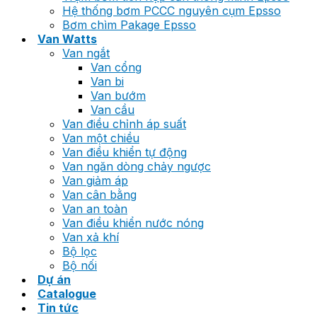
Hệ thống bơm PCCC nguyên cụm Epsso
Bơm chìm Pakage Epsso
Van Watts
Van ngắt
Van cổng
Van bi
Van bướm
Van cầu
Van điều chỉnh áp suất
Van một chiều
Van điều khiển tự động
Van ngăn dòng chảy ngược
Van giảm áp
Van cân bằng
Van an toàn
Van điều khiển nước nóng
Van xả khí
Bộ lọc
Bộ nối
Dự án
Catalogue
Tin tức