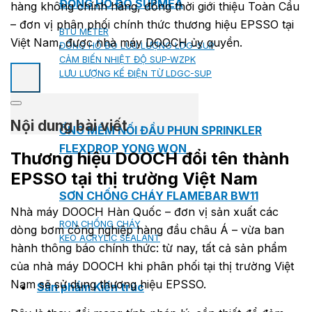
ĐỒNG HỒ ĐO SUPMEA
hàng không chính hãng, đồng thời giới thiệu Toàn Cầu
– đơn vị phân phối chính thức thương hiệu EPSSO tại
BTU METER
Việt Nam, được nhà máy DOOCH ủy quyền.
ĐỒNG HỒ ĐO LƯU LƯỢNG LDG-SUP
CẢM BIẾN NHIỆT ĐỘ SUP-WZPK
LƯU LƯỢNG KẾ ĐIỆN TỪ LDGC-SUP
Nội dung bài viết
ỐNG MỀM NỐI ĐẦU PHUN SPRINKLER
FLEXDROP YONG WON
Thương hiệu DOOCH đổi tên thành
EPSSO tại thị trường Việt Nam
SƠN CHỐNG CHÁY FLAMEBAR BW11
Nhà máy DOOCH Hàn Quốc – đơn vị sản xuất các
RON CHỐNG CHÁY
dòng bơm công nghiệp hàng đầu châu Á – vừa ban
KEO ACRYLIC SEALANT
hành thông báo chính thức: từ nay, tất cả sản phẩm
của nhà máy DOOCH khi phân phối tại thị trường Việt
Nam sẽ sử dụng thương hiệu EPSSO.
Sản phẩm Kiến trúc