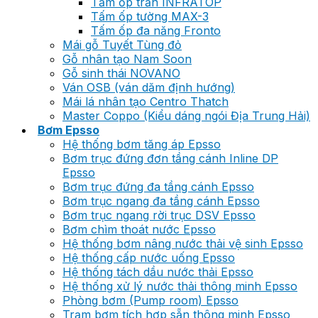
Tấm ốp trần INFRATOP
Tấm ốp tường MAX-3
Tấm ốp đa năng Fronto
Mái gỗ Tuyết Tùng đỏ
Gỗ nhân tạo Nam Soon
Gỗ sinh thái NOVANO
Ván OSB (ván dăm định hướng)
Mái lá nhân tạo Centro Thatch
Master Coppo (Kiểu dáng ngói Địa Trung Hải)
Bơm Epsso
Hệ thống bơm tăng áp Epsso
Bơm trục đứng đơn tầng cánh Inline DP
Epsso
Bơm trục đứng đa tầng cánh Epsso
Bơm trục ngang đa tầng cánh Epsso
Bơm trục ngang rời trục DSV Epsso
Bơm chìm thoát nước Epsso
Hệ thống bơm nâng nước thải vệ sinh Epsso
Hệ thống cấp nước uống Epsso
Hệ thống tách dầu nước thải Epsso
Hệ thống xử lý nước thải thông minh Epsso
Phòng bơm (Pump room) Epsso
Trạm bơm tích hợp sẵn thông minh Epsso