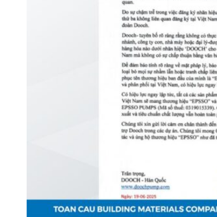
VAN NGĂN DÒNG CHẢY NGƯỢC
VAN GIẢM ÁP
VAN CÂN BẰNG
VAN AN TOÀN
VAN ĐIỀU KHIỂN NƯỚC NÓNG