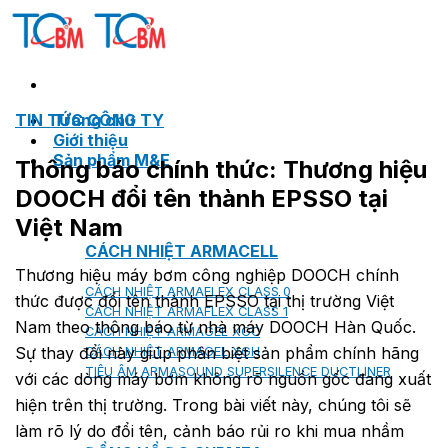
Skip
to
content
TIN TỨC CÔNG TY
Trang chủ
Giới thiệu
Sản phẩm M&E
Thông báo chính thức: Thương hiệu
DOOCH đổi tên thành EPSSO tại
Việt Nam
CÁCH NHIỆT ARMACELL
Thương hiệu máy bơm công nghiệp DOOCH chính
CÁCH NHIỆT ARMAFLEX CLASS 0
thức được đổi tên thành EPSSO tại thị trường Việt
CÁCH NHIỆT ARMAFLEX CLASS 1
Nam theo thông báo từ nhà máy DOOCH Hàn Quốc.
CÁCH NHIỆT ARMAGEL XGC
Sự thay đổi này giúp phân biệt sản phẩm chính hãng
CÁCH NHIỆT ARMAGEL XGH
TIÊU ÂM ARMASOUND SUPERSILENCE DUCTLINER
với các dòng máy bơm không rõ nguồn gốc đang xuất
hiện trên thị trường. Trong bài viết này, chúng tôi sẽ
làm rõ lý do đổi tên, cảnh báo rủi ro khi mua nhầm