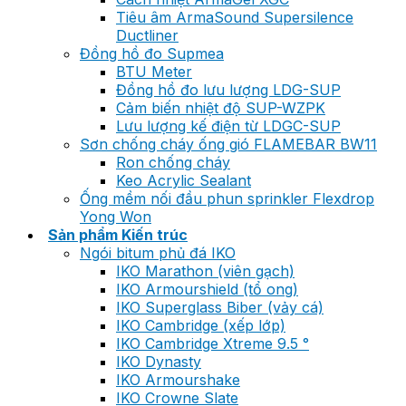
Tiêu âm ArmaSound Supersilence
Ductliner
Đồng hồ đo Supmea
BTU Meter
Đồng hồ đo lưu lượng LDG-SUP
Cảm biến nhiệt độ SUP-WZPK
Lưu lượng kế điện từ LDGC-SUP
Sơn chống cháy ống gió FLAMEBAR BW11
Ron chống cháy
Keo Acrylic Sealant
Ống mềm nối đầu phun sprinkler Flexdrop
Yong Won
Sản phẩm Kiến trúc
Ngói bitum phủ đá IKO
IKO Marathon (viên gạch)
IKO Armourshield (tổ ong)
IKO Superglass Biber (vảy cá)
IKO Cambridge (xếp lớp)
IKO Cambridge Xtreme 9.5 °
IKO Dynasty
IKO Armourshake
IKO Crowne Slate