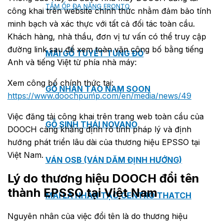
TẤM ỐP ĐA NĂNG FRONTO
công khai trên website chính thức nhằm đảm bảo tính
minh bạch và xác thực với tất cả đối tác toàn cầu.
Khách hàng, nhà thầu, đơn vị tư vấn có thể truy cập
đường link sau để xem toàn văn công bố bằng tiếng
MÁI GỖ TUYẾT TÙNG ĐỎ
Anh và tiếng Việt từ phía nhà máy:
Xem công bố chính thức tại:
GỖ NHÂN TẠO NAM SOON
https://www.doochpump.com/en/media/news/49
Việc đăng tải công khai trên trang web toàn cầu của
GỖ SINH THÁI NOVANO
DOOCH càng khẳng định rõ tính pháp lý và định
hướng phát triển lâu dài của thương hiệu EPSSO tại
Việt Nam.
VÁN OSB (VÁN DĂM ĐỊNH HƯỚNG)
Lý do thương hiệu DOOCH đổi tên
thành EPSSO tại Việt Nam
MÁI LÁ NHÂN TẠO CENTRO THATCH
Nguyên nhân của việc đổi tên là do thương hiệu