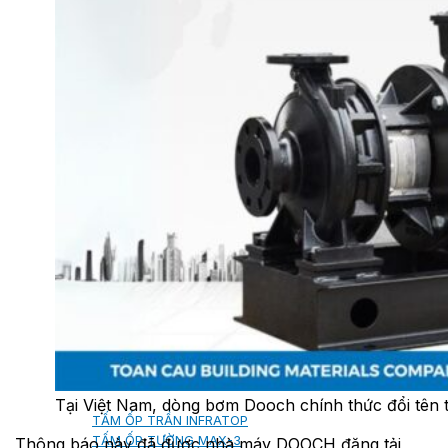
SHAKE
SENATOR
ANTICA
CF SLATE
CF SHAKE
CF SHINGLE
CALIBRE
TẤM LỢP KIM LOẠI
PREMIUM - COPPER PRESTIGE ULTIMETAL HD
PREMIUM - COPPER PRESTIGE COMPACT PLUS
PREMIUM - COPPER PRESTIGE ELITE
PREMIUM - COPPER PRESTIGE TRADITIONAL
TẤM ỐP VOX
Tại Việt Nam, dòng bơm Dooch chính thức đổi tên
TẤM ỐP TRẦN INFRATOP
TẤM ỐP TƯỜNG MAX-3
Thông báo này đã được nhà máy DOOCH đăng tải