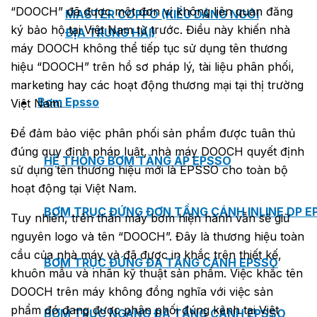
“DOOCH” đã được một đơn vị không liên quan đăng
MASTER COPPO (KIỂU DÁNG NGÓI
ký bảo hộ tại Việt Nam từ trước. Điều này khiến nhà
ĐỊA TRUNG HẢI)
máy DOOCH không thể tiếp tục sử dụng tên thương
hiệu “DOOCH” trên hồ sơ pháp lý, tài liệu phân phối,
marketing hay các hoạt động thương mại tại thị trường
Bơm Epsso
Việt Nam.
Để đảm bảo việc phân phối sản phẩm được tuân thủ
đúng quy định pháp luật, nhà máy DOOCH quyết định
HỆ THỐNG BƠM TĂNG ÁP EPSSO
sử dụng tên thương hiệu mới là EPSSO cho toàn bộ
hoạt động tại Việt Nam.
BƠM TRỤC ĐỨNG ĐƠN TẦNG CÁNH INLINE DP E
Tuy nhiên, trên thân máy bơm hiện hành vẫn sẽ giữ
nguyên logo và tên “DOOCH”. Đây là thương hiệu toàn
cầu của nhà máy và đã được in khắc trên thiết kế,
BƠM TRỤC ĐỨNG ĐA TẦNG CÁNH EPSSO
khuôn mẫu và nhãn kỹ thuật sản phẩm. Việc khắc tên
DOOCH trên máy không đồng nghĩa với việc sản
phẩm đó đang được phân phối đúng kênh tại Việt
BƠM TRỤC NGANG ĐA TẦNG CÁNH EPSSO