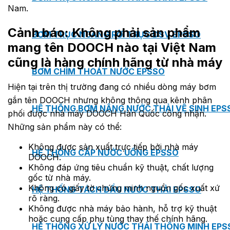
Nam.
Cảnh báo: Không phải sản phẩm
BƠM TRỤC NGANG RỜI TRỤC DSV EPSSO
mang tên DOOCH nào tại Việt Nam
cũng là hàng chính hãng từ nhà máy
BƠM CHÌM THOÁT NƯỚC EPSSO
Hiện tại trên thị trường đang có nhiều dòng máy bơm
gắn tên DOOCH nhưng không thông qua kênh phân
HỆ THỐNG BƠM NÂNG NƯỚC THẢI VỆ SINH EPS
phối được nhà máy DOOCH Hàn Quốc công nhận.
Những sản phẩm này có thể:
Không được sản xuất trực tiếp bởi nhà máy
HỆ THỐNG CẤP NƯỚC UỐNG EPSSO
DOOCH.
Không đáp ứng tiêu chuẩn kỹ thuật, chất lượng
gốc từ nhà máy.
Không có giấy tờ chứng minh nguồn gốc xuất xứ
HỆ THỐNG TÁCH DẦU NƯỚC THẢI EPSSO
rõ ràng.
Không được nhà máy bảo hành, hỗ trợ kỹ thuật
hoặc cung cấp phụ tùng thay thế chính hãng.
HỆ THỐNG XỬ LÝ NƯỚC THẢI THÔNG MINH EPS