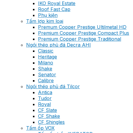
IKO Royal Estate
Roof Fast Cap
Phụ kiện
Tấm lợp kim loại
Premum Copper Prestige Ultilmetal HD
Premium Copper Prestige Compact Plus
Premium Copper Prestige Traditional
Ngói thép phủ đá Decra AHI
Classic
Heritage
Milano
Shake
Senator
Calibre
Ngói thép phủ đá Tilcor
Antica
Tudor
Royal
CF Slate
CF Shake
CF Shingles
Tấm ốp VOX