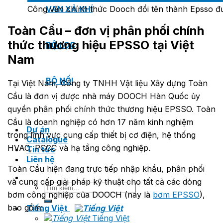
Công văn chính thức Dooch đổi tên thành Epsso đ
VAN XẢ KHÍ
Toàn Cầu – đơn vị phân phối chính
thức thương hiệu EPSSO tại Việt
BỘ LỌC
Nam
BỘ NỐI
Tại Việt Nam, Công ty TNHH Vật liệu Xây dựng Toàn
Cầu là đơn vị được nhà máy DOOCH Hàn Quốc ủy
quyền phân phối chính thức thương hiệu EPSSO. Toàn
Cầu là doanh nghiệp có hơn 17 năm kinh nghiệm
Dự án
trong lĩnh vực cung cấp thiết bị cơ điện, hệ thống
Catalogue
HVAC, PCCC và hạ tầng công nghiệp.
Tin tức
Liên hệ
Toàn Cầu hiện đang trực tiếp nhập khẩu, phân phối
và cung cấp giải pháp kỹ thuật cho tất cả các dòng
Tìm
bơm công nghiệp của DOOCH (nay là
bơm EPSSO
),
kiếm:
bao gồm:
Tiếng Việt
Tiếng Việt