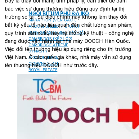
Đây là thay đổi mang tính pháp lý, cần thiết để đảm
bảo việc sử dụng thương hiệu đúng quy định tại thị
NGÓI BITUM PHỦ ĐÁ IKO
trường sở tại. Sự điều chỉnh này không làm thay đổi
MARATHON (VIÊN GẠCH)
bất kỳ yếu tố nào liên quan đến chất lượng sản phẩm,
ARMOURSHIELD (TỔ ONG)
quy trình sản xuất, hay hệ thống kỹ thuật – công nghệ
SUPERGLASS BIBER (VẢY CÁ)
CAMBRIDGE (XẾP LỚP)
đang được vận hành tại nhà máy DOOCH Hàn Quốc.
CAMBRIDGE XTREME
Việc đổi tên thương hiệu áp dụng riêng cho thị trường
DYNASTY
Việt Nam. Ở các quốc gia khác, nhà máy vẫn sử dụng
ARMOURSHAKE
CROWNE SLATE
tên thương hiệu DOOCH như trước đây.
ROYAL ESTATE
ROOF FAST CAP
PHỤ KIỆN
NGÓI THÉP PHỦ ĐÁ DECRA AHI
CLASSIC
HERITAGE
MILANO