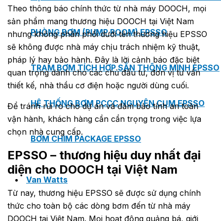
Theo thông báo chính thức từ nhà máy DOOCH, mọi
sản phẩm mang thương hiệu DOOCH tại Việt Nam
PHÒNG BƠM (PUMP ROOM) EPSSO
nhưng không phân phối dưới tên thương hiệu EPSSO
sẽ không được nhà máy chịu trách nhiệm kỹ thuật,
pháp lý hay bảo hành. Đây là lời cảnh báo đặc biệt
TRẠM BƠM TÍCH HỢP SẴN THÔNG MINH EPSSO
quan trọng dành cho các chủ đầu tư, đơn vị tư vấn
thiết kế, nhà thầu cơ điện hoặc người dùng cuối.
HỆ THỐNG BƠM PCCC NGUYÊN CỤM EPSSO
Để tránh rủi ro cho dự án và đảm bảo tính an toàn
vận hành, khách hàng cần cẩn trọng trong việc lựa
chọn nhà cung cấp.
BƠM CHÌM PACKAGE EPSSO
EPSSO – thương hiệu duy nhất đại
diện cho DOOCH tại Việt Nam
Van Watts
Từ nay, thương hiệu EPSSO sẽ được sử dụng chính
thức cho toàn bộ các dòng bơm đến từ nhà máy
DOOCH tại Việt Nam. Mọi hoạt động quảng bá, giới