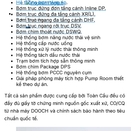
Hệ thống bơm tăng áp
.
English
Bơm trục đứng đơn tầng cánh Inline DP.
Bơm trục đứng đa tầng cánh XR(L).
Tìm
Bơm trục ngang đa tầng cánh DHF.
kiếm:
Bơm trục ngang rời trục DSV.
Bơm chìm thoát nước DSWQ.
Hệ thống bơm nâng nước thải vệ sinh
Hệ thống cấp nước uống
Hệ thống xử lý nước thải thông minh
Hệ thống tách dầu nước thải
Trạm bơm tích hợp sẵn thông minh
Bơm chìm Package DPS
Hệ thống bơm PCCC nguyên cụm
Giải pháp phòng máy tích hợp Pump Room thiết
kế theo dự án.
Tất cả sản phẩm được cung cấp bởi Toàn Cầu đều có
đầy đủ giấy tờ chứng minh nguồn gốc xuất xứ, CO/CQ
từ nhà máy DOOCH và chính sách bảo hành theo tiêu
chuẩn quốc tế.