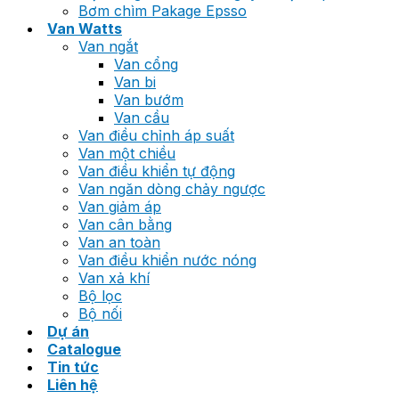
Bơm chìm Pakage Epsso
Van Watts
Van ngắt
Van cổng
Van bi
Van bướm
Van cầu
Van điều chỉnh áp suất
Van một chiều
Van điều khiển tự động
Van ngăn dòng chảy ngược
Van giảm áp
Van cân bằng
Van an toàn
Van điều khiển nước nóng
Van xả khí
Bộ lọc
Bộ nối
Dự án
Catalogue
Tin tức
Liên hệ