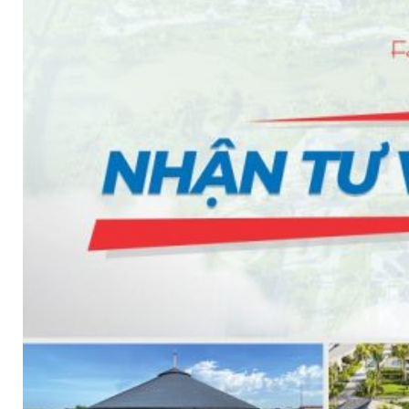
TẤM ỐP ĐA NĂNG FRONTO
MÁI GỖ TUYẾT TÙNG ĐỎ
GỖ NHÂN TẠO NAM SOON
GỖ SINH THÁI NOVANO
VÁN OSB (VÁN DĂM ĐỊNH HƯỚNG)
MÁI LÁ NHÂN TẠO CENTRO THATCH