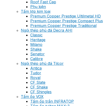
Roof Fast Cap
Phụ kiện
Tấm lợp kim loại
Premum Copper Prestige Ultilmetal HD
Premium Copper Prestige Compact Plus
Premium Copper Prestige Traditional
Ngói thép phủ đá Decra AHI
Classic
Heritage
Milano
Shake
Senator
Calibre
Ngói thép phủ đá Tilcor
Antica
Tudor
Royal
CF Slate
CF Shake
CF Shingles
Tấm ốp VOX
Tấm ốp trần INFRATOP