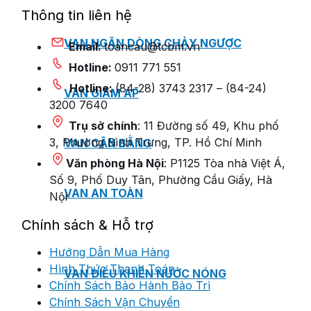
Thông tin liên hệ
VAN NGĂN DÒNG CHẢY NGƯỢC
Email:
toancau@tcbm.vn
Hotline:
0911 771 551
Hotline:
(84-28) 3743 2317 – (84-24)
VAN GIẢM ÁP
3200 7640
Trụ sở chính
: 11 Đường số 49, Khu phố
3, Phường Bình Trưng, TP. Hồ Chí Minh
VAN CÂN BẰNG
Văn phòng Hà Nội
: P1125 Tòa nhà Việt Á,
Số 9, Phố Duy Tân, Phường Cầu Giấy, Hà
VAN AN TOÀN
Nội
Chính sách & Hỗ trợ
Hướng Dẫn Mua Hàng
Hình Thức Thanh Toán
VAN ĐIỀU KHIỂN NƯỚC NÓNG
Chính Sách Bảo Hành Bảo Trì
Chính Sách Vận Chuyển