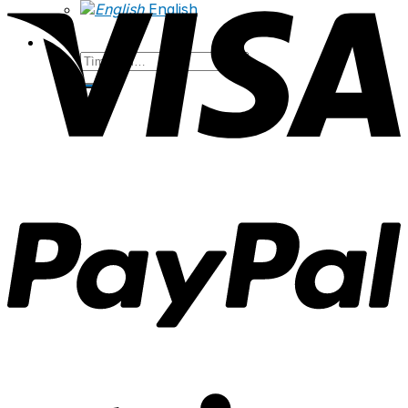
English
Tìm
kiếm: