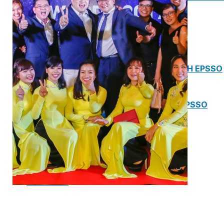
PHÒNG BƠM (PUMP ROOM) EPSSO
TRẠM BƠM TÍCH HỢP SẴN THÔNG MINH EPSSO
HỆ THỐNG BƠM PCCC NGUYÊN CỤM EPSSO
BƠM CHÌM PACKAGE EPSSO
Van Watts