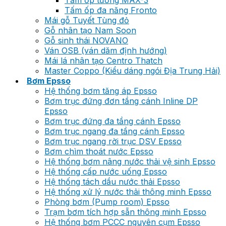
Tấm ốp tường MAX-3
Tấm ốp đa năng Fronto
Mái gỗ Tuyết Tùng đỏ
Gỗ nhân tạo Nam Soon
Gỗ sinh thái NOVANO
Ván OSB (ván dăm định hướng)
Mái lá nhân tạo Centro Thatch
Master Coppo (Kiểu dáng ngói Địa Trung Hải)
Bơm Epsso
Hệ thống bơm tăng áp Epsso
Bơm trục đứng đơn tầng cánh Inline DP
Epsso
Bơm trục đứng đa tầng cánh Epsso
Bơm trục ngang đa tầng cánh Epsso
Bơm trục ngang rời trục DSV Epsso
Bơm chìm thoát nước Epsso
Hệ thống bơm nâng nước thải vệ sinh Epsso
Hệ thống cấp nước uống Epsso
Hệ thống tách dầu nước thải Epsso
Hệ thống xử lý nước thải thông minh Epsso
Phòng bơm (Pump room) Epsso
Trạm bơm tích hợp sẵn thông minh Epsso
Hệ thống bơm PCCC nguyên cụm Epsso