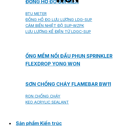
ĐỒNG HỒ ĐO SUPMEA
BTU METER
ĐỒNG HỒ ĐO LƯU LƯỢNG LDG-SUP
CẢM BIẾN NHIỆT ĐỘ SUP-WZPK
LƯU LƯỢNG KẾ ĐIỆN TỪ LDGC-SUP
ỐNG MỀM NỐI ĐẦU PHUN SPRINKLER
FLEXDROP YONG WON
SƠN CHỐNG CHÁY FLAMEBAR BW11
RON CHỐNG CHÁY
KEO ACRYLIC SEALANT
Sản phẩm Kiến trúc