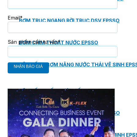
Email*
BƠM TRỤC NGANG RỜI TRỤC DSV EPSSO
Sản phẩm cần tư vấn*
BƠM CHÌM THOÁT NƯỚC EPSSO
HỆ THỐNG BƠM NÂNG NƯỚC THẢI VỆ SINH EPS
HỆ THỐNG CẤP NƯỚC UỐNG EPSSO
HỆ THỐNG TÁCH DẦU NƯỚC THẢI EPSSO
HỆ THỐNG XỬ LÝ NƯỚC THẢI THÔNG MINH EPS