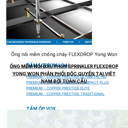
SHAKE
SENATOR
ANTICA
CF SLATE
CF SHAKE
CF SHINGLE
CALIBRE
Ống nối mềm chống cháy FLEXDROP Yong Won
TẤM LỢP KIM LOẠI
ỐNG MỀM NỐI ĐẦU PHUN SPRINKLER FLEXDROP
YONG WON PHÂN PHỐI ĐỘC QUYỀN TẠI VIỆT
PREMIUM - COPPER PRESTIGE ULTIMETAL HD
NAM BỞI TOÀN CẦU
PREMIUM - COPPER PRESTIGE COMPACT PLUS
PREMIUM - COPPER PRESTIGE ELITE
PREMIUM - COPPER PRESTIGE TRADITIONAL
TẤM ỐP VOX
TẤM ỐP TRẦN INFRATOP
TẤM ỐP TƯỜNG MAX-3