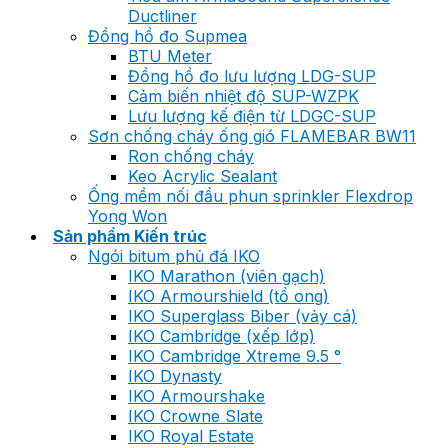
Ductliner
Đồng hồ đo Supmea
BTU Meter
Đồng hồ đo lưu lượng LDG-SUP
Cảm biến nhiệt độ SUP-WZPK
Lưu lượng kế điện từ LDGC-SUP
Sơn chống cháy ống gió FLAMEBAR BW11
Ron chống cháy
Keo Acrylic Sealant
Ống mềm nối đầu phun sprinkler Flexdrop
Yong Won
Sản phẩm Kiến trúc
Ngói bitum phủ đá IKO
IKO Marathon (viên gạch)
IKO Armourshield (tổ ong)
IKO Superglass Biber (vảy cá)
IKO Cambridge (xếp lớp)
IKO Cambridge Xtreme 9.5 °
IKO Dynasty
IKO Armourshake
IKO Crowne Slate
IKO Royal Estate