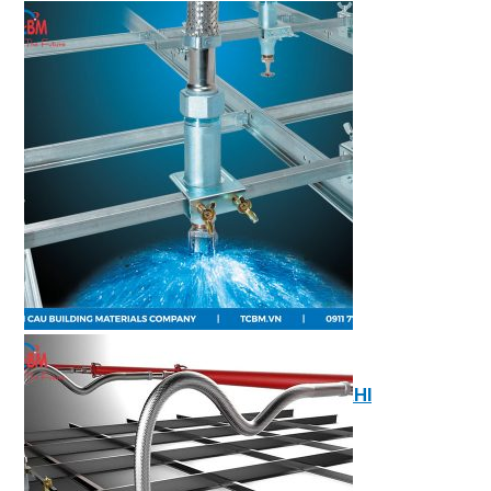
NGÓI BITUM PHỦ ĐÁ IKO
MARATHON (VIÊN GẠCH)
ARMOURSHIELD (TỔ ONG)
SUPERGLASS BIBER (VẢY CÁ)
CAMBRIDGE (XẾP LỚP)
CAMBRIDGE XTREME
DYNASTY
ARMOURSHAKE
CROWNE SLATE
ROYAL ESTATE
ROOF FAST CAP
PHỤ KIỆN
NGÓI THÉP PHỦ ĐÁ DECRA AHI
CLASSIC
HERITAGE
MILANO