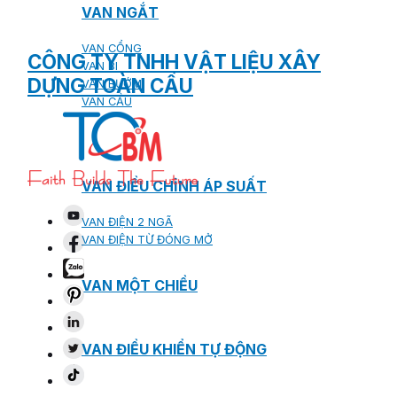
VAN NGẮT
VAN CỔNG
CÔNG TY TNHH VẬT LIỆU XÂY
VAN BI
DỰNG TOÀN CẦU
VAN BƯỚM
VAN CẦU
VAN ĐIỀU CHỈNH ÁP SUẤT
VAN ĐIỆN 2 NGÃ
VAN ĐIỆN TỪ ĐÓNG MỞ
VAN MỘT CHIỀU
VAN ĐIỀU KHIỂN TỰ ĐỘNG