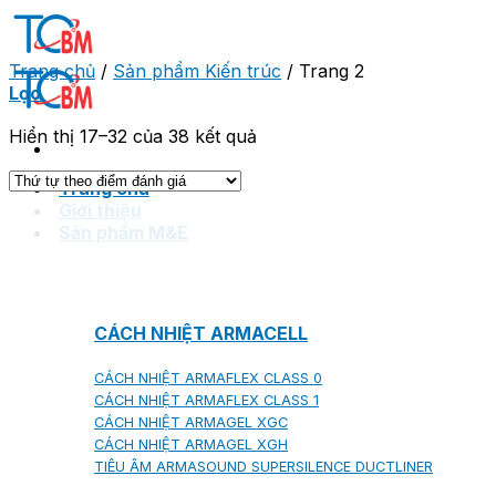
Skip
to
content
Trang chủ
/
Sản phẩm Kiến trúc
/
Trang 2
Lọc
Hiển thị 17–32 của 38 kết quả
Trang chủ
Giới thiệu
Sản phẩm M&E
CÁCH NHIỆT ARMACELL
CÁCH NHIỆT ARMAFLEX CLASS 0
CÁCH NHIỆT ARMAFLEX CLASS 1
CÁCH NHIỆT ARMAGEL XGC
CÁCH NHIỆT ARMAGEL XGH
TIÊU ÂM ARMASOUND SUPERSILENCE DUCTLINER