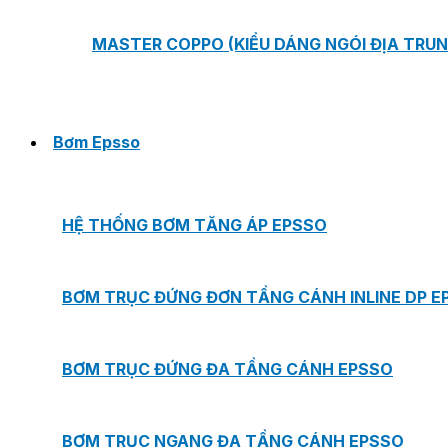
MASTER COPPO (KIỂU DÁNG NGÓI ĐỊA TRUN
Bơm Epsso
HỆ THỐNG BƠM TĂNG ÁP EPSSO
BƠM TRỤC ĐỨNG ĐƠN TẦNG CÁNH INLINE DP E
BƠM TRỤC ĐỨNG ĐA TẦNG CÁNH EPSSO
BƠM TRỤC NGANG ĐA TẦNG CÁNH EPSSO