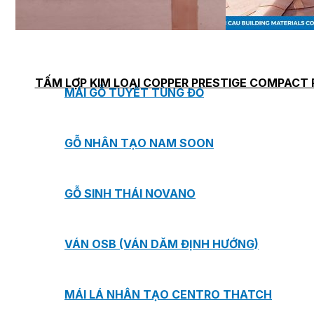
TẤM ỐP TƯỜNG MAX-3
TẤM ỐP ĐA NĂNG FRONTO
TẤM LỢP KIM LOẠI COPPER PRESTIGE COMPACT 
MÁI GỖ TUYẾT TÙNG ĐỎ
GỖ NHÂN TẠO NAM SOON
GỖ SINH THÁI NOVANO
VÁN OSB (VÁN DĂM ĐỊNH HƯỚNG)
MÁI LÁ NHÂN TẠO CENTRO THATCH