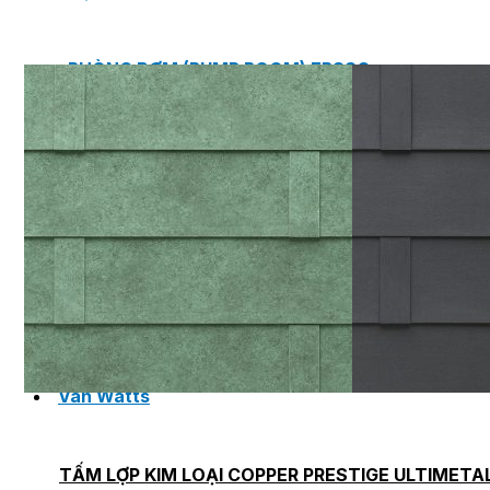
PHÒNG BƠM (PUMP ROOM) EPSSO
TRẠM BƠM TÍCH HỢP SẴN THÔNG MINH EPSSO
HỆ THỐNG BƠM PCCC NGUYÊN CỤM EPSSO
BƠM CHÌM PACKAGE EPSSO
Van Watts
TẤM LỢP KIM LOẠI COPPER PRESTIGE ULTIMETA