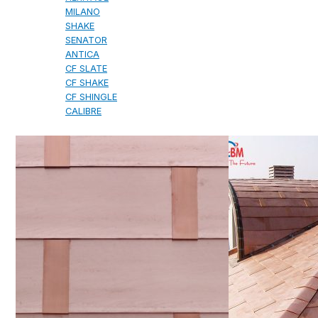
MILANO
SHAKE
SENATOR
ANTICA
CF SLATE
CF SHAKE
CF SHINGLE
CALIBRE
TẤM LỢP KIM LOẠI
PREMIUM - COPPER PRESTIGE ULTIMETAL HD
PREMIUM - COPPER PRESTIGE COMPACT PLUS
PREMIUM - COPPER PRESTIGE ELITE
PREMIUM - COPPER PRESTIGE TRADITIONAL
TẤM ỐP VOX
TẤM ỐP TRẦN INFRATOP