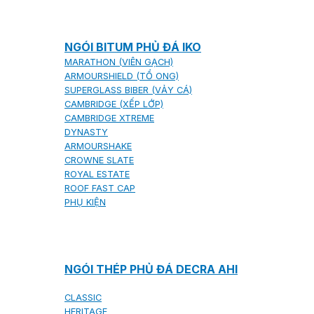
NGÓI BITUM PHỦ ĐÁ IKO
MARATHON (VIÊN GẠCH)
ARMOURSHIELD (TỔ ONG)
SUPERGLASS BIBER (VẢY CÁ)
CAMBRIDGE (XẾP LỚP)
CAMBRIDGE XTREME
DYNASTY
ARMOURSHAKE
CROWNE SLATE
ROYAL ESTATE
ROOF FAST CAP
PHỤ KIỆN
NGÓI THÉP PHỦ ĐÁ DECRA AHI
CLASSIC
HERITAGE