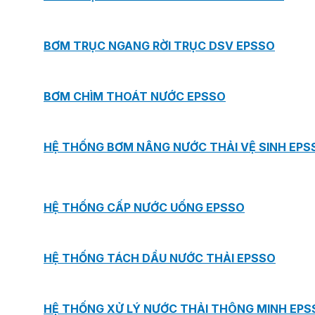
BƠM TRỤC NGANG RỜI TRỤC DSV EPSSO
BƠM CHÌM THOÁT NƯỚC EPSSO
HỆ THỐNG BƠM NÂNG NƯỚC THẢI VỆ SINH EPS
HỆ THỐNG CẤP NƯỚC UỐNG EPSSO
HỆ THỐNG TÁCH DẦU NƯỚC THẢI EPSSO
HỆ THỐNG XỬ LÝ NƯỚC THẢI THÔNG MINH EPS