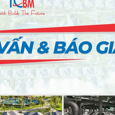
SO
SO