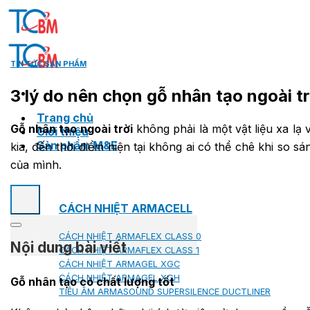
Skip
to
content
TIN TỨC SẢN PHẨM
3 lý do nên chọn gỗ nhân tạo ngoài 
Trang chủ
Gỗ nhân tạo ngoài trời
không phải là một vật liệu xa lạ 
Giới thiệu
Sản phẩm M&E
kia, đến thời điểm hiện tại không ai có thể chê khi so s
của mình.
CÁCH NHIỆT ARMACELL
CÁCH NHIỆT ARMAFLEX CLASS 0
Nội dung bài viết
CÁCH NHIỆT ARMAFLEX CLASS 1
CÁCH NHIỆT ARMAGEL XGC
CÁCH NHIỆT ARMAGEL XGH
Gỗ nhân tạo có chất lượng tốt
TIÊU ÂM ARMASOUND SUPERSILENCE DUCTLINER