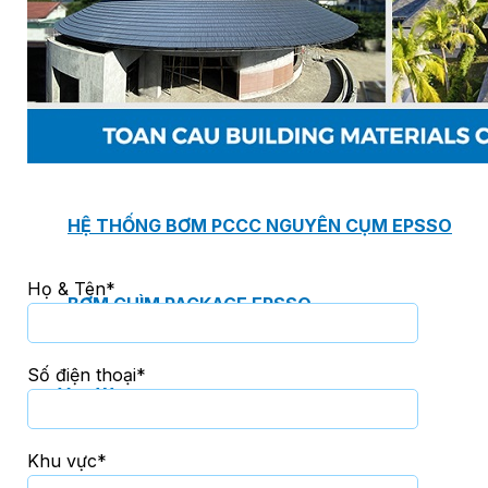
PHÒNG BƠM (PUMP ROOM) EPSSO
TRẠM BƠM TÍCH HỢP SẴN THÔNG MINH EPSSO
HỆ THỐNG BƠM PCCC NGUYÊN CỤM EPSSO
Họ & Tên*
BƠM CHÌM PACKAGE EPSSO
Số điện thoại*
Van Watts
Khu vực*