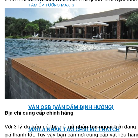
TẤM ỐP TƯỜNG MAX-3
TẤM ỐP ĐA NĂNG FRONTO
MÁI GỖ TUYẾT TÙNG ĐỎ
GỖ NHÂN TẠO NAM SOON
GỖ SINH THÁI NOVANO
VÁN OSB (VÁN DĂM ĐỊNH HƯỚNG)
Địa chỉ cung cấp chính hãng
Với 3 lý do trên có thể nói
gỗ nhân tạo ngoài trời
đang t
MÁI LÁ NHÂN TẠO CENTRO THATCH
giá thành tốt. Tuy vậy bạn cần nơi cung cấp vật liệu h