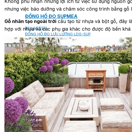
Không phủ nhận những lợi ích từ việc sử dụng nguồn gỗ 
nhưng việc bảo dưỡng và chăm sóc công trình bằng gỗ là
ĐỒNG HỒ ĐO SUPMEA
Gỗ nhân tạo ngoài trời
cấu tạo từ nhựa và bột gỗ, đây là
BTU METER
hợp với nhựa và các phụ gia khác cho được độ bền khá ca
ĐỒNG HỒ ĐO LƯU LƯỢNG LDG-SUP
CẢM BIẾN NHIỆT ĐỘ SUP-WZPK
LƯU LƯỢNG KẾ ĐIỆN TỪ LDGC-SUP
ỐNG MỀM NỐI ĐẦU PHUN SPRINKLER FLEXD
SƠN CHỐNG CHÁY FLAMEBAR BW11
RON CHỐNG CHÁY
KEO ACRYLIC SEALANT
Sản phẩm Kiến trúc