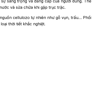
c sự sang trọng và đẳng cấp của người dùng. Thế
nước và sửa chữa khi gặp trục trặc.
c nguồn cellulozo tự nhiên như gỗ vụn, trấu… Phối
i thời tiết khắc nghiệt.