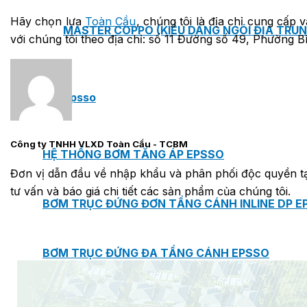
Hãy chọn lựa
Toàn Cầu
, chúng tôi là địa chỉ cung cấp 
MASTER COPPO (KIỂU DÁNG NGÓI ĐỊA TRUN
với chúng tôi theo địa chỉ: số 11 Đường số 49, Phường B
Bơm Epsso
Công ty TNHH VLXD Toàn Cầu - TCBM
HỆ THỐNG BƠM TĂNG ÁP EPSSO
Đơn vị dẫn đầu về nhập khẩu và phân phối độc quyền tại
tư vấn và báo giá chi tiết các sản phẩm của chúng tôi.
BƠM TRỤC ĐỨNG ĐƠN TẦNG CÁNH INLINE DP E
BƠM TRỤC ĐỨNG ĐA TẦNG CÁNH EPSSO
BƠM TRỤC NGANG ĐA TẦNG CÁNH EPSSO