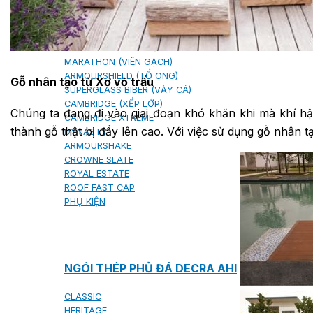
NGÓI BITUM PHỦ ĐÁ IKO
MARATHON (VIÊN GẠCH)
ARMOURSHIELD (TỔ ONG)
Gỗ nhân tạo từ Xơ vỏ trấu
SUPERGLASS BIBER (VẢY CÁ)
CAMBRIDGE (XẾP LỚP)
Chúng ta đang đi vào giai đoạn khó khăn khi mà khí hậu
CAMBRIDGE XTREME
thành gỗ thật bị đẩy lên cao. Với việc sử dụng gỗ nhân t
DYNASTY
ARMOURSHAKE
CROWNE SLATE
ROYAL ESTATE
ROOF FAST CAP
PHỤ KIỆN
NGÓI THÉP PHỦ ĐÁ DECRA AHI
CLASSIC
HERITAGE