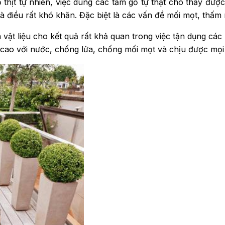
thịt tự nhiên, việc dùng các tấm gỗ tự thật cho thấy đượ
 điều rất khó khăn. Đặc biệt là các vấn đề mối mọt, thấm 
 vật liệu cho kết quả rất khả quan trong việc tận dụng cá
o với nước, chống lửa, chống mối mọt và chịu được mọi loạ
ROP YONG WON