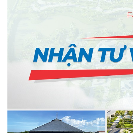
BƠM TRỤC NGANG RỜI TRỤC DSV EPSSO
BƠM CHÌM THOÁT NƯỚC EPSSO
HỆ THỐNG BƠM NÂNG NƯỚC THẢI VỆ SINH EPS
HỆ THỐNG CẤP NƯỚC UỐNG EPSSO
HỆ THỐNG TÁCH DẦU NƯỚC THẢI EPSSO
HỆ THỐNG XỬ LÝ NƯỚC THẢI THÔNG MINH EPS