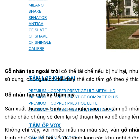
MILANO
SHAKE
SENATOR
ANTICA
CF SLATE
CF SHAKE
CF SHINGLE
CALIBRE
Gỗ nhân tạo ngoài trời
có thể tái chế nếu bị hư hại, như
TẤM LỢP KIM LOẠI
sử dụng, chúng ta có thể thay thế các tấm gỗ theo ý thí
PREMIUM - COPPER PRESTIGE ULTIMETAL HD
Gỗ nhân tạo cực kỳ thẩm mỹ
PREMIUM - COPPER PRESTIGE COMPACT PLUS
PREMIUM - COPPER PRESTIGE ELITE
Sản xuất theo quy trình công nghệ cao, các tấm gỗ nhâ
PREMIUM - COPPER PRESTIGE TRADITIONAL
chắc chắc chúng sẽ đem lại sự thuận tiện và dễ dàng lên
TẤM ỐP VOX
Không chỉ vậy, với nhiều mẫu mã màu sắc, vân
gỗ nhân
trình như sàn hồ bơi, lối đi, hành lang các khu nghỉ d
TẤM ỐP TRẦN INFRATOP