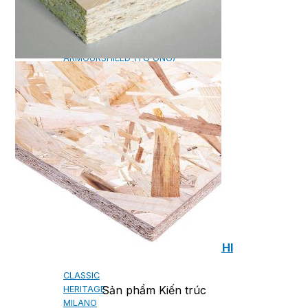
NGÓI BITUM PHỦ ĐÁ IKO
MARATHON (VIÊN GẠCH)
ARMOURSHIELD (TỔ ONG)
SUPERGLASS BIBER (VẢY CÁ)
CAMBRIDGE (XẾP LỚP)
CAMBRIDGE XTREME
DYNASTY
ARMOURSHAKE
CROWNE SLATE
ROYAL ESTATE
ROOF FAST CAP
PHỤ KIỆN
NGÓI THÉP PHỦ ĐÁ DECRA AHI
CLASSIC
Sản phẩm Kiến trúc
HERITAGE
MILANO