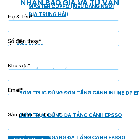
NHẬN BÁO GIÁ VÀ TƯ VẤN
MASTER COPPO (KIỂU DÁNG NGÓI
ĐỊA TRUNG HẢI)
Họ & Tên*
Số điện thoại*
Bơm Epsso
Khu vực*
HỆ THỐNG BƠM TĂNG ÁP EPSSO
Email*
BƠM TRỤC ĐỨNG ĐƠN TẦNG CÁNH INLINE DP E
Sản phẩm cần tư vấn*
BƠM TRỤC ĐỨNG ĐA TẦNG CÁNH EPSSO
BƠM TRỤC NGANG ĐA TẦNG CÁNH EPSSO