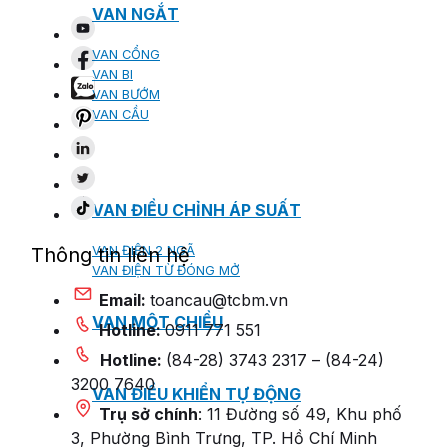
VAN NGẮT
VAN CỔNG
VAN BI
VAN BƯỚM
VAN CẦU
VAN ĐIỀU CHỈNH ÁP SUẤT
Thông tin liên hệ
VAN ĐIỆN 2 NGÃ
VAN ĐIỆN TỪ ĐÓNG MỞ
Email:
toancau@tcbm.vn
VAN MỘT CHIỀU
Hotline:
0911 771 551
Hotline:
(84-28) 3743 2317 – (84-24)
3200 7640
VAN ĐIỀU KHIỂN TỰ ĐỘNG
Trụ sở chính
: 11 Đường số 49, Khu phố
3, Phường Bình Trưng, TP. Hồ Chí Minh