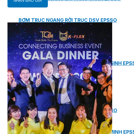
BƠM TRỤC NGANG RỜI TRỤC DSV EPSSO
BƠM CHÌM THOÁT NƯỚC EPSSO
HỆ THỐNG BƠM NÂNG NƯỚC THẢI VỆ SINH EPS
HỆ THỐNG CẤP NƯỚC UỐNG EPSSO
HỆ THỐNG TÁCH DẦU NƯỚC THẢI EPSSO
HỆ THỐNG XỬ LÝ NƯỚC THẢI THÔNG MINH EPS