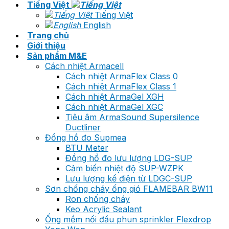
Tiếng Việt
Tiếng Việt
English
Trang chủ
Giới thiệu
Sản phẩm M&E
Cách nhiệt Armacell
Cách nhiệt ArmaFlex Class 0
Cách nhiệt ArmaFlex Class 1
Cách nhiệt ArmaGel XGH
Cách nhiệt ArmaGel XGC
Tiêu âm ArmaSound Supersilence
Ductliner
Đồng hồ đo Supmea
BTU Meter
Đồng hồ đo lưu lượng LDG-SUP
Cảm biến nhiệt độ SUP-WZPK
Lưu lượng kế điện từ LDGC-SUP
Sơn chống cháy ống gió FLAMEBAR BW11
Ron chống cháy
Keo Acrylic Sealant
Ống mềm nối đầu phun sprinkler Flexdrop