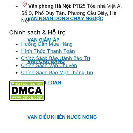
Văn phòng Hà Nội
: P1125 Tòa nhà Việt Á,
Số 9, Phố Duy Tân, Phường Cầu Giấy, Hà
VAN NGĂN DÒNG CHẢY NGƯỢC
Nội
Chính sách & Hỗ trợ
VAN GIẢM ÁP
Hướng Dẫn Mua Hàng
Hình Thức Thanh Toán
Chính Sách Bảo Hành Bảo Trì
VAN CÂN BẰNG
Chính Sách Vận Chuyển
Chính Sách Bảo Mật Thông Tin
VAN AN TOÀN
VAN ĐIỀU KHIỂN NƯỚC NÓNG