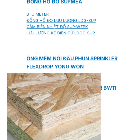
ĐỒNG HỒ ĐO SUPMEA
BTU METER
ĐỒNG HỒ ĐO LƯU LƯỢNG LDG-SUP
CẢM BIẾN NHIỆT ĐỘ SUP-WZPK
LƯU LƯỢNG KẾ ĐIỆN TỪ LDGC-SUP
ỐNG MỀM NỐI ĐẦU PHUN SPRINKLER
FLEXDROP YONG WON
SƠN CHỐNG CHÁY FLAMEBAR BW11
RON CHỐNG CHÁY
KEO ACRYLIC SEALANT
Sản phẩm Kiến trúc