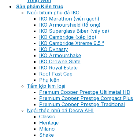
Yong Won
Sản phẩm Kiến trúc
Ngói bitum phủ đá IKO
IKO Marathon (viên gạch)
IKO Armourshield (tổ ong)
IKO Superglass Biber (vảy cá)
IKO Cambridge (xếp lớp)
IKO Cambridge Xtreme 9.5 °
IKO Dynasty
IKO Armourshake
IKO Crowne Slate
IKO Royal Estate
Roof Fast Cap
Phụ kiện
Tấm lợp kim loại
Premum Copper Prestige Ultilmetal HD
Premium Copper Prestige Compact Plus
Premium Copper Prestige Traditional
Ngói thép phủ đá Decra AHI
Classic
Heritage
Milano
Shake