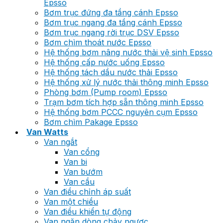
Epsso
Bơm trục đứng đa tầng cánh Epsso
Bơm trục ngang đa tầng cánh Epsso
Bơm trục ngang rời trục DSV Epsso
Bơm chìm thoát nước Epsso
Hệ thống bơm nâng nước thải vệ sinh Epsso
Hệ thống cấp nước uống Epsso
Hệ thống tách dầu nước thải Epsso
Hệ thống xử lý nước thải thông minh Epsso
Phòng bơm (Pump room) Epsso
Trạm bơm tích hợp sẵn thông minh Epsso
Hệ thống bơm PCCC nguyên cụm Epsso
Bơm chìm Pakage Epsso
Van Watts
Van ngắt
Van cổng
Van bi
Van bướm
Van cầu
Van điều chỉnh áp suất
Van một chiều
Van điều khiển tự động
Van ngăn dòng chảy ngược