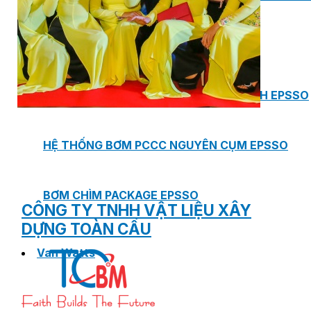
PHÒNG BƠM (PUMP ROOM) EPSSO
TRẠM BƠM TÍCH HỢP SẴN THÔNG MINH EPSSO
HỆ THỐNG BƠM PCCC NGUYÊN CỤM EPSSO
BƠM CHÌM PACKAGE EPSSO
CÔNG TY TNHH VẬT LIỆU XÂY
DỰNG TOÀN CẦU
Van Watts