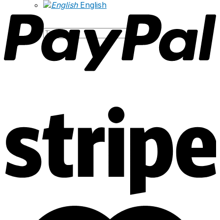
English
Tìm
kiếm: