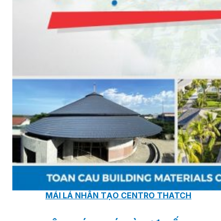
TẤM ỐP ĐA NĂNG FRONTO
MÁI GỖ TUYẾT TÙNG ĐỎ
GỖ NHÂN TẠO NAM SOON
GỖ SINH THÁI NOVANO
VÁN OSB (VÁN DĂM ĐỊNH HƯỚNG)
MÁI LÁ NHÂN TẠO CENTRO THATCH