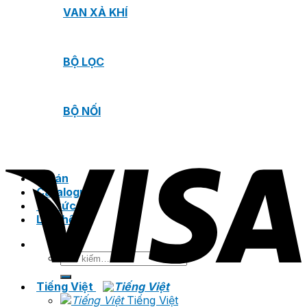
VAN XẢ KHÍ
BỘ LỌC
BỘ NỐI
Dự án
Catalogue
Tin tức
Liên hệ
Tìm
kiếm:
Tiếng Việt
Tiếng Việt