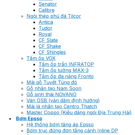
Senator
Calibre
Ngói thép phủ đá Tilcor
Antica
Tudor
Royal
CF Slate
CF Shake
CF Shingles
Tấm ốp VOX
Tấm ốp trần INFRATOP
Tấm ốp tường MAX-3
Tấm ốp đa năng Fronto
Mái gỗ Tuyết Tùng đỏ
Gỗ nhân tạo Nam Soon
Gỗ sinh thái NOVANO
Ván OSB (ván dăm định hướng)
Mái lá nhân tạo Centro Thatch
Master Coppo (Kiểu dáng ngói Địa Trung Hải)
Bơm Epsso
Hệ thống bơm tăng áp Epsso
Bơm trục đứng đơn tầng cánh Inline DP